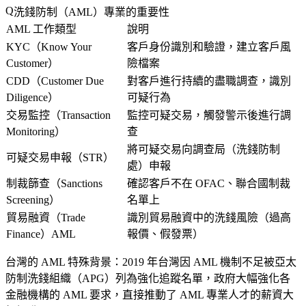
洗錢防制（AML）專業的重要性
AML 工作類型
說明
KYC（Know Your
客戶身份識別和驗證，建立客戶風
Customer）
險檔案
CDD（Customer Due
對客戶進行持續的盡職調查，識別
Diligence）
可疑行為
交易監控（Transaction
監控可疑交易，觸發警示後進行調
Monitoring）
查
將可疑交易向調查局（洗錢防制
可疑交易申報（STR）
處）申報
制裁篩查（Sanctions
確認客戶不在 OFAC、聯合國制裁
Screening）
名單上
貿易融資（Trade
識別貿易融資中的洗錢風險（過高
Finance）AML
報價、假發票）
台灣的 AML 特殊背景
：2019 年台灣因 AML 機制不足被亞太
防制洗錢組織（APG）列為強化追蹤名單，政府大幅強化各
金融機構的 AML 要求，直接推動了 AML 專業人才的薪資大