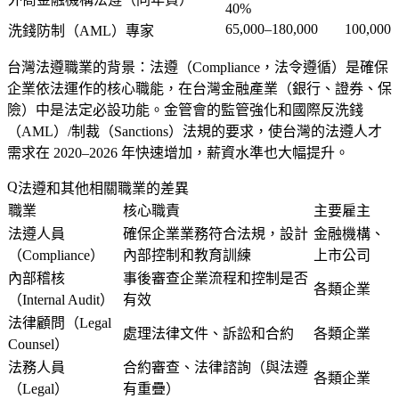
40%
65,000–180,000
100,000
洗錢防制（AML）專家
台灣法遵職業的背景
：法遵（Compliance，法令遵循）是確保
企業依法運作的核心職能，在台灣金融產業（銀行、證券、保
險）中是法定必設功能。金管會的監管強化和國際反洗錢
（AML）/制裁（Sanctions）法規的要求，使台灣的法遵人才
需求在 2020–2026 年快速增加，薪資水準也大幅提升。
法遵和其他相關職業的差異
職業
核心職責
主要雇主
法遵人員
確保企業業務符合法規，設計
金融機構、
（Compliance）
內部控制和教育訓練
上市公司
內部稽核
事後審查企業流程和控制是否
各類企業
（Internal Audit）
有效
法律顧問（Legal
處理法律文件、訴訟和合約
各類企業
Counsel）
法務人員
合約審查、法律諮詢（與法遵
各類企業
（Legal）
有重疊）