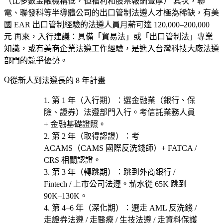
（比多數金融機構低，但福利和股票報酬豐厚） 其次，聯
電、聯發科等半導體公司的出口管制法遵人才極為稀缺，有美
國 EAR 出口管制經驗的法遵人員月薪可達 120,000–200,000
元 再來，入行建議：具備「貿易法」或「出口管制法」專業
知識，或有美商企業法遵工作經驗，是進入台灣科技大廠法遵
部門的競爭優勢。
從新人到法遵長的 8 年計畫
第 1 年（入行期）
：選
金融業（銀行、保
險、證券）法遵部門
入行。考
信託業務人員
+ 金融基礎證照
。
第 2 年（取得認證）
：考
ACAMS（CAMS 國際反洗錢師）+ FATCA /
CRS 相關認證。
第 3 年（轉跳期）
：跳到
外商銀行 /
Fintech / 上市公司法遵
。薪水從 65K 跳到
90K–130K。
第 4–6 年（深化期）
：選
走 AML 反洗錢 /
走證券法遵 / 走醫療 / 生技法遵 / 走資料保護