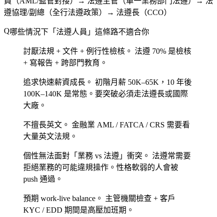
員（AML/監管對接）→ 法遵主管（單一業務部門法遵）→ 法
遵協理/副總（全行法遵政策）→ 法遵長（CCO）
哪些情況下「法遵人員」這條路不適合你
討厭法規 + 文件 + 例行性檢核。
法遵 70% 是檢核
+ 寫報告 + 跨部門教育。
追求快速薪資成長。
初階月薪 50K–65K，10 年後
100K–140K 是常態。要突破必須走法遵長或國際
大廠。
不擅長英文。
金融業 AML / FATCA / CRS 需要看
大量英文法規。
個性無法面對「業務 vs 法遵」衝突。
法遵常需要
拒絕業務的可能違規操作。性格軟弱的人會被
push 通過。
預期 work-live balance。
主管機關檢查 + 客戶
KYC / EDD 期間是高壓加班期。