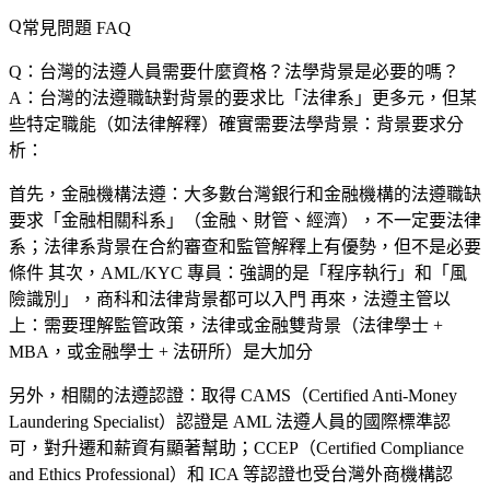
常見問題 FAQ
Q：台灣的法遵人員需要什麼資格？法學背景是必要的嗎？
A：台灣的法遵職缺對背景的要求比「法律系」更多元，但某
些特定職能（如法律解釋）確實需要法學背景：背景要求分
析：
首先，
金融機構法遵
：大多數台灣銀行和金融機構的法遵職缺
要求「金融相關科系」（金融、財管、經濟），不一定要法律
系；法律系背景在合約審查和監管解釋上有優勢，但不是必要
條件 其次，
AML/KYC 專員
：強調的是「程序執行」和「風
險識別」，商科和法律背景都可以入門 再來，
法遵主管以
上
：需要理解監管政策，法律或金融雙背景（法律學士 +
MBA，或金融學士 + 法研所）是大加分
另外，相關的法遵認證：取得 CAMS（Certified Anti-Money
Laundering Specialist）認證是 AML 法遵人員的國際標準認
可，對升遷和薪資有顯著幫助；CCEP（Certified Compliance
and Ethics Professional）和 ICA 等認證也受台灣外商機構認