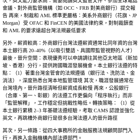
次，
英文能力要求高
：需要閱讀英文監管文件、參加全球電話
會議、對外商監管機構（如 OCC、FRB 對美商銀行）提交報
告 再來，
制裁和 AML 標準更嚴格
：美系外商銀行（花旗、JP
Morgan）受 OFAC 和 FinCEN 的美國法律約束，對制裁篩查
和 AML 的要求遠超台灣法規最低要求
另外，
薪資較高
：外商銀行台灣法遵薪資通常比同年資的台灣
本土銀行高 20–40%（以吸引雙語、具國際監管視野的人才）
最後，
晉升空間
：表現優秀可以申請調往其他亞太地區（新加
坡、香港）分行，提供跨國職涯發展機會。本土銀行法遵的特
點：（1）著重台灣金管會的法規遵循（銀行法、洗防法、金
消法），深度熟悉台灣本地監管環境 其次，職涯發展通常在
台灣境內，晉升路徑清晰但薪資成長較慢 再來，公股銀行
（合庫、第一、彰銀）的法遵工作更偏向「程序執行」而非
「監管解釋」，工作穩定但挑戰性略低。轉換策略：（1）從
本土銀行累積 2–3 年基礎法遵經驗，考取 CAMS 認證並強化
英文，再跳槽外商銀行是很多台灣法遵人的晉升路徑
其次，另一條路：從四大事務所的金融服務法規顧問部門入
行，再進入金融機構內部法遵部門。