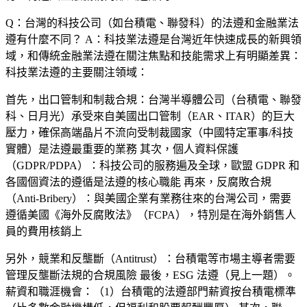
Q：台灣的科技公司（如台積電、聯發科）的法遵和金融業法
遵有什麼不同？
A：科技業法遵是台灣近年快速成長的新興領
域，和傳統金融業法遵在關注焦點和技能需求上有明顯差異：
科技業法遵的主要關注領域：
首先，
出口管制和制裁合規
：台灣半導體公司（台積電、聯發
科、日月光）承受來自美國出口管制（EAR、ITAR）的巨大
壓力，確保高端晶片不流向受制裁國家（中國特定軍事/科技
實體）是法遵最重要的業務 其次，
個人資料保護
（GDPR/PDPA）
：科技公司的服務遍及全球，歐盟 GDPR 和
各國個資法的遵循是法遵的核心職能 再來，
反腐敗合規
（Anti-Bribery）
：與美國企業有業務往來的台灣公司，需要
遵循美國《海外反腐敗法》（FCPA），特別是在海外銷售人
員的費用核銷上
另外，
競業和反壟斷（Antitrust）
：台積電等市場主導者需要
管理反壟斷法規的合規風險 最後，
ESG 法遵
（見上一題）。
薪資和職涯機會：（1）台積電的法遵部門薪資按台積電標準