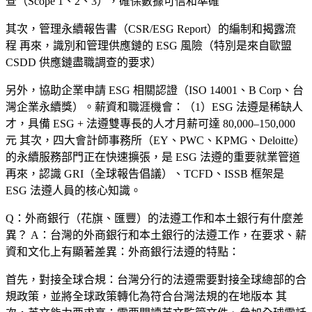
查（Scope 1、2、3），確保數據可信和準確
其次，管理永續報告書（CSR/ESG Report）的編制和揭露流
程 再來，識別和管理供應鏈的 ESG 風險（特別是來自歐盟
CSDD 供應鏈盡職調查的要求）
另外，協助企業申請 ESG 相關認證（ISO 14001、B Corp、台
灣企業永續獎）。薪資和職涯機會：（1）ESG 法遵是稀缺人
才，具備 ESG + 法遵雙專長的人才月薪可達 80,000–150,000
元 其次，四大會計師事務所（EY、PWC、KPMG、Deloitte）
的永續服務部門正在快速擴張，是 ESG 法遵的重要就業管道
再來，認識 GRI（全球報告倡議）、TCFD、ISSB 框架是
ESG 法遵人員的核心知識。
Q：外商銀行（花旗、匯豐）的法遵工作和本土銀行有什麼差
異？
A：台灣的外商銀行和本土銀行的法遵工作，在要求、薪
資和文化上有顯著差異：外商銀行法遵的特點：
首先，
對接全球合規
：台灣分行的法遵需要對接全球總部的合
規政策，並將全球政策轉化為符合台灣法規的在地版本 其