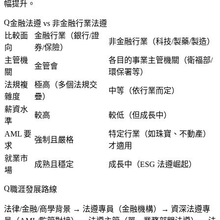
幅提升。
金融法遵 vs 非金融行業法遵
比較面
金融行業（銀行/證
非金融行業（科技/製藥/製造）
向
券/保險）
主管機
各目的事業主管機關（衛福部/
金管會
關
環保署等）
法規複
極高（多個法規交
中等（依行業而定）
雜度
疊）
薪資水
較高
較低（但成長中）
準
AML 要
特定行業（如珠寶、不動產）
強制且嚴格
求
才適用
就業市
成熟且穩定
成長中（ESG 法遵崛起）
場
職涯發展路線
法律/金融/商學背景 → 法遵專員（金融機構）→ 資深法遵專