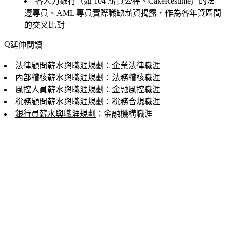
各人力銀行（如 104 薪資公秤、CakeResume）的法
遵專員、AML 專員實際職缺薪資揭露，作為各年資區間
的交叉比對
延伸閱讀
法律顧問薪水與職涯規劃
：企業法律職涯
內部稽核薪水與職涯規劃
：法務稽核職涯
風控人員薪水與職涯規劃
：金融風控職涯
稅務顧問薪水與職涯規劃
：稅務合規職涯
銀行員薪水與職涯規劃
：金融機構職涯