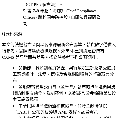
（GDPR / 個資法）
。
第 7–8 年起
：考慮
升 Chief Compliance
Officer / 跳跨國金融控股 / 自開法遵顧問公
司
。
資料來源
本文的法遵薪資區間以各來源最新公布為準，薪資數字僅供入
行參考，實際待遇依機構規模、外商/本土別與是否持有
CAMS 等認證而有差異。撰寫時參考下列公開資料：
勞動部「職類別薪資調查」與行政院主計總處受僱員
工薪資統計：法務、稽核及合規相關職類的整體薪資分
布
金融監督管理委員會（金管會）發布的法令遵循與洗
錢防制相關函令、裁罰案例，以及銀行/證券/保險業法遵
主管設置規範
中華民國法令遵循暨稽核協會、台灣金融研訓院
（TABF）公布的法遵與 AML 課程、認證資訊