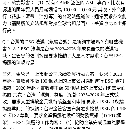
可。薪資影響：（1）持有 CAMS 認證的 AML 專員，比沒有
認證的同年資人員月薪通常高 10,000–20,000 元 其次，外商銀
行（花旗、匯豐、渣打等）的台灣法遵職位，通常要求英文能
力（需閱讀英文法規和對接全球合規部門），薪資也比本土銀
行高。
Q：台灣的 ESG 法遵（永續合規）是新興市場嗎？有哪些機
會？
A：ESG 法遵是台灣 2023–2026 年成長最快的法遵領
域，金管會的強制揭露要求推動了大量人才需求：台灣 ESG
揭露的法規背景：
首先，金管會「上市櫃公司永續發展行動方案」要求：2023
年起，實收資本額 100 億以上的上市公司強制進行 ESG 資訊
揭露；2026 年起，實收資本額 50 億以上的上市公司也需全面
揭露 其次，台灣「碳費」制度（預計 2025–2026 年正式徵
收）要求大型排放企業進行碳盤查和申報 再來，ISSB（永續
揭露準則）的採納：台灣金管會宣布將逐步接軌 ISSB 的 IFRS
S1 和 S2 準則，要求企業揭露氣候相關財務資訊（TCFD 框
架）。ESG 法遵的工作內容：（1）協助企業完成溫室氣體盤