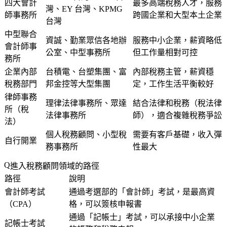
四大會計
最多高端稅務人才，服務
灣、EY 台灣、KPMG
師事務所
跨國企業和大型本土企業
台灣
中型聯合
資誠、勤業眾信各地辦
服務中小企業，薪資略低
會計師事
公室、中型事務所
但工作量相對可控
務所
企業內部
台積電、台塑集團、富
內部稅務主管，薪資穩
稅務部門
邦金控等大型集團
定，工作生活平衡較好
律師事務
理律法律事務所、眾達
結合法律和稅務（稅法律
所（稅
法律事務所
師），適合複雜稅務爭訟
法）
個人稅務顧問、小型稅
需要有客戶基礎，收入彈
自行開業
務事務所
性最大
進入稅務顧問領域的路徑
路徑
說明
會計師考試
通過考選部的「會計師」考試，是最高資
（CPA）
格，可以簽核申報書
通過「記帳士」考試，可以承接中小企業
記帳士考試