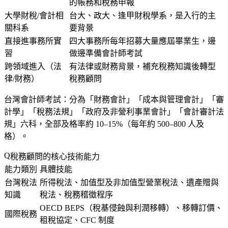
的帳務和稅務申報
大學財稅/會計相
台大、政大、逢甲財稅學系，是入行的主
關科系
要背景
直接進事務所實
四大事務所每年招募大量應屆畢業生，邊
習
做邊準備會計師考試
跨領域進入（法
有法律或財務背景，補充稅務知識後轉型
律/財務）
稅務顧問
台灣會計師考試
：分為「財務會計」「成本與管理會計」「審
計學」「稅務法規」「政府及非營利事業會計」「會計審計法
規」六科，全部及格率約 10–15%（每年約 500–800 人及
格）。
稅務顧問的核心技術能力
能力類別
具體技能
台灣稅法
所得稅法、加值型及非加值型營業稅法、遺產贈與
知識
稅法、稅務稽徵程序
OECD BEPS（稅基侵蝕與利潤移轉）、移轉訂價、
國際稅務
租稅協定、CFC 制度