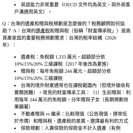
英語能力非常重要（OECD 文件均為英文，與外商客
戶溝通用英文）。
Q：台灣的遺產和贈與稅規劃是怎麼做的？稅務顧問如何協
助？
A：台灣的
遺產稅
和贈與稅（俗稱「財富傳承稅」）是高
資產家庭的重要稅務規劃需求：台灣的稅率結構（2026
年）：
遺產稅
：免稅額 1,333 萬元，超額部分依
10%/15%/20% 三級課稅（2017 年後改為累進）
贈與稅
：每年免稅額 244 萬元，超額部分依
10%/15%/20% 三級課稅
台灣的境外財產通常也在課稅範圍內（但境外徵收有
實務困難）。常見的財富傳承工具：（1）
生前贈與
：利
用每年 244 萬元的免稅額，分年贈與子女（長期規劃效
果顯著）
不動產贈與 vs 繼承
：比較現值（公告現值，通常低
於市價）和贈與稅、遺產稅的差異，選擇最有利的方式
保險規劃
：人壽保險的保險金不計入遺產（有例