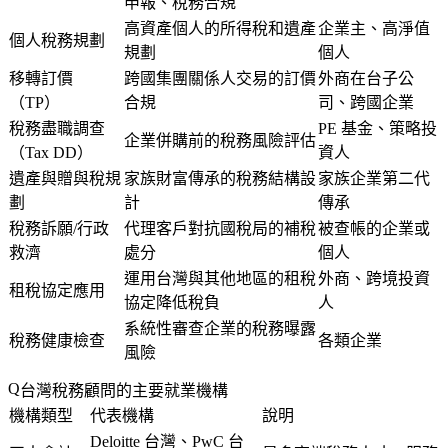
申報、稅務合規
高資產個人的所得稅和遺產
企業主、高淨值
個人稅務規劃
規劃
個人
移轉訂價
跨國集團關係人交易的訂價
外商在台子公
（TP）
合規
司、跨國企業
稅務盡職調查
PE 基金、策略投
企業併購前的稅務風險評估
（Tax DD）
資人
遺產與贈與稅規
家族財富傳承的稅務結構設
家族企業第二代
劃
計
傳承
稅務訴願/行政
代理客戶對抗國稅局的補稅
被查帳的企業或
救濟
處分
個人
運用台灣與其他地區的租稅
外商、跨境投資
租稅協定應用
協定降低稅負
人
系統性審查企業的稅務曝露
稅務健康檢查
各類企業
風險
台灣稅務顧問的主要就業機構
機構類型
代表機構
說明
Deloitte 台灣、PwC 台