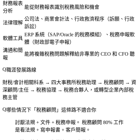
財務報表
能從財務報表識別稅務風險和機會
分析
公司法、商業會計法、行政救濟程序（訴願、行政
法律理解
訴訟）
ERP 系統（SAP/Oracle 的稅務模組）、稅務申報軟
軟體工具
體（財政部電子申報）
溝通和簡
能將複雜稅務問題解釋給非專業的 CEO 和 CFO 聽
報
職涯發展路線
財稅/會計相關科系 → 四大事務所稅務助理 → 稅務顧問 → 資
深顧問/主任 → 稅務協理 → 稅務合夥人，或轉型企業內部稅
務主管
哪些情況下「稅務顧問」這條路不適合你
討厭法規 + 文件 + 稅務申報。
稅務顧問 80% 工作
是看法規 + 寫申報書 + 客戶簡報。