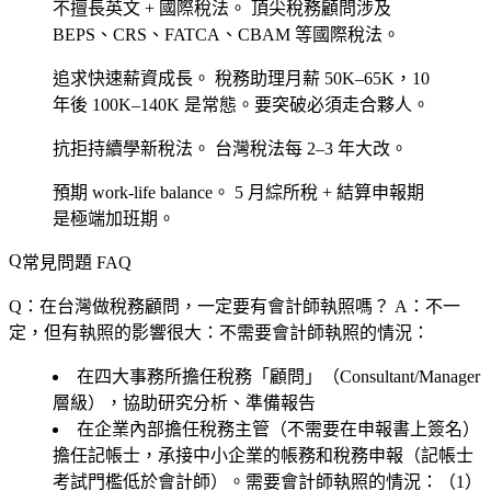
不擅長英文 + 國際稅法。
頂尖稅務顧問涉及
BEPS、CRS、FATCA、CBAM 等國際稅法。
追求快速薪資成長。
稅務助理月薪 50K–65K，10
年後 100K–140K 是常態。要突破必須走合夥人。
抗拒持續學新稅法。
台灣稅法每 2–3 年大改。
預期 work-life balance。
5 月綜所稅 + 結算申報期
是極端加班期。
常見問題 FAQ
Q：在台灣做稅務顧問，一定要有會計師執照嗎？
A：不一
定，但有執照的影響很大：不需要會計師執照的情況：
在四大事務所擔任稅務「顧問」（Consultant/Manager
層級），協助研究分析、準備報告
在企業內部擔任稅務主管（不需要在申報書上簽名）
擔任記帳士，承接中小企業的帳務和稅務申報（記帳士
考試門檻低於會計師）。需要會計師執照的情況：（1）