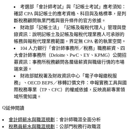
考選部「會計師考試」與「記帳士考試」應考須知
：
確認 CPA 與記帳士的應考資格、科目與及格標準，是判
斷稅務顧問執業門檻與晉升條件的官方依據。
財政部「記帳士法」「記帳及報稅代理人」管理與登
錄資訊
：說明記帳士及記帳及報稅代理業務人可承辦的
帳務與報稅代理業務範圍，界定無 CPA 者的執業空間。
104 人力銀行「會計師事務所／稅務」職務薪資、四
大會計師事務所（Deloitte、PwC、EY、KPMG）公開招
募資訊
：事務所稅務顧問各層級薪資與職級行情的市場
端來源。
財政部賦稅署及財政資訊中心「電子申報繳稅服
務」、OECD BEPS／移轉訂價文件
：申報實務工具與國
際稅務專業（TP、CFC）的權威依據，反映高薪專業領
域所需知識。
延伸閱讀
會計師薪水與職涯規劃
：會計師職涯全面分析
稅務員薪水與職涯規劃
：公部門稅務行政職涯