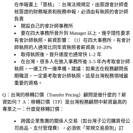
在申報書上「簽核」
：台灣法規規定，由簽證會計師查
核簽證的財務報表和稅務申報，必須由有執照的會計師
負責
開設自己的會計師事務所
要在四大事務所晉升到 Manager 以上，幾乎隱性要求
有會計師執照。薪資影響：（1）在四大事務所，有會計
師執照的人通常比同年資無照者薪資高 10–20%
取得執照後，晉升速度也通常快 1–2 年
在台灣，很多人在進入事務所後 3–5 年內考取會計師
執照，一邊工作一邊準備。建議：如果志在稅務顧問長
期職涯，一定要考取會計師執照，這是台灣稅務領域最
重要的資格。
Q：台灣的移轉訂價（Transfer Pricing）顧問是做什麼的？薪
資如何？
A：移轉訂價（TP）是台灣稅務顧問中薪資最高的
專業之一：什麼是移轉訂價：
跨國企業集團的關係人交易（如台灣子公司購買母公
司商品、支付管理費），必須依「常規交易原則」訂