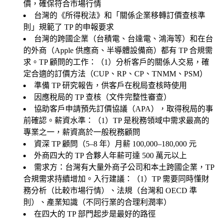
價，確保符合市場行情
台灣的《所得稅法》和「關係企業移轉訂價查核準
則」規範了 TP 的申報要求
台灣的跨國企業（台積電、台達電、鴻海等）和在台
的外商（Apple 供應商、半導體設備商）都有 TP 合規需
求。TP 顧問的工作：（1）分析客戶的關係人交易，確
定合適的訂價方法（CUP、RP、CP、TNMM、PSM）
準備 TP 研究報告，供客戶在稅局查核時使用
因應稅局的 TP 查核（文件完整性審查）
協助客戶申請預先訂價協議（APA），取得稅局的事
前確認。薪資水準：（1）TP 是稅務領域中需求最高的
專業之一，薪資高於一般稅務顧問
資深 TP 顧問（5–8 年）月薪 100,000–180,000 元
外商四大的 TP 合夥人年薪可達 500 萬元以上
需求方：台灣有大量外商子公司和本土跨國企業，TP
合規需求持續增加。入行建議：（1）TP 需要同時懂財
務分析（比較市場行情）、法規（台灣和 OECD 準
則）、產業知識（不同行業的合理利潤率）
在四大的 TP 部門起步是最好的路徑