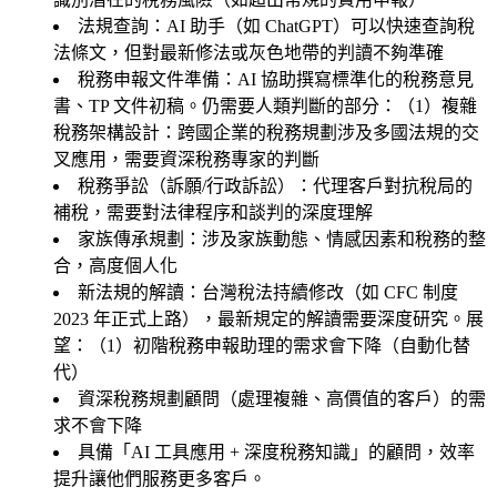
法規查詢
：AI 助手（如 ChatGPT）可以快速查詢稅
法條文，但對最新修法或灰色地帶的判讀不夠準確
稅務申報文件準備
：AI 協助撰寫標準化的稅務意見
書、TP 文件初稿。仍需要人類判斷的部分：（1）
複雜
稅務架構設計
：跨國企業的稅務規劃涉及多國法規的交
叉應用，需要資深稅務專家的判斷
稅務爭訟（訴願/行政訴訟）
：代理客戶對抗稅局的
補稅，需要對法律程序和談判的深度理解
家族傳承規劃
：涉及家族動態、情感因素和稅務的整
合，高度個人化
新法規的解讀
：台灣稅法持續修改（如 CFC 制度
2023 年正式上路），最新規定的解讀需要深度研究。展
望：（1）初階稅務申報助理的需求會下降（自動化替
代）
資深稅務規劃顧問（處理複雜、高價值的客戶）的需
求不會下降
具備「AI 工具應用 + 深度稅務知識」的顧問，效率
提升讓他們服務更多客戶。