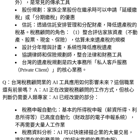
外），是常見的傳承工具
股份規劃
：家族企業股份在繼承時可以申請「延緩繳
稅」或「分期繳稅」的優惠
信託
：透過信託安排管理和分配財產，降低遺產稅的
稅基。稅務顧問的角色：（1）整合評估家族資產（不動
產、股票、現金、保險），估算未來遺產稅的規模
設計分年贈與計畫，系統性降低應稅遺產
協調律師和保險規劃師，整合法律和財務工具
台灣的遺產稅規劃是四大事務所「私人客戶服務
（Private Client）」的核心業務。
Q：台灣稅務顧問業的 AI 工具應用如何影響未來？這個職業
還有前景嗎？
A：AI 正在改變稅務顧問的工作方式，但核心
判斷仍需要人類專家：AI 已經改變的部分：
稅務申報自動化
：基本的所得稅申報（薪資所得、利
息所得等）已高度自動化（財政部的電子申報系統），
不再需要大量人工作業
稅務資料分析
：AI 可以快速掃描企業的大量交易，
識別潛在的稅務風險（如超出常規的費用申報）