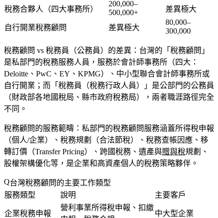
200,000–
稅務合夥人（四大事務所）
差異極大
500,000+
80,000–
自行開業稅務顧問
差異極大
300,000
稅務顧問 vs 稅務員（公務員）的差異
：台灣的「稅務顧問」
是
私部門
的稅務服務人員，服務於會計師事務所（四大：
Deloitte、PwC、EY、KPMG）、中小型聯合會計師事務所或
自行開業；而「稅務員（稅務行政人員）」是
公部門
的公務員
（財政部各地國稅局、縣市政府稅務局），兩者職涯路徑完全
不同。
稅務顧問的服務範疇
：私部門的稅務顧問服務涵蓋所得稅申報
（個人/企業）、稅務規劃（合法節稅）、稅務查帳因應、移
轉訂價（Transfer Pricing）、跨國稅務、遺產與
贈與稅
規劃、
股權架構優化等，是企業和高資產個人的稅務策略夥伴。
台灣稅務顧問的主要工作類型
服務類型
說明
主要客戶
營利事業所得稅申報、扣繳
企業稅務申報
中大型企業