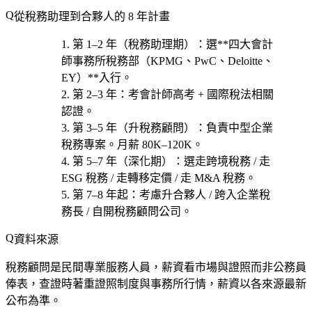
從稅務助理到合夥人的 8 年計畫
第 1–2 年（稅務助理期）
：選**四大會計
師事務所稅務部（KPMG、PwC、Deloitte、
EY）**入行。
第 2–3 年
：考
會計師高考 + 國際稅法相關
認證
。
第 3–5 年（升稅務顧問）
：負責中型企業
稅務專案。月薪 80K–120K。
第 5–7 年（深化期）
：選
走跨境稅務 / 走
ESG 稅務 / 走轉移定價 / 走 M&A 稅務
。
第 7–8 年起
：考慮
升合夥人 / 跨入企業稅
務長 / 自開稅務顧問公司
。
資料來源
稅務顧問是
民間
專業服務人員，薪資看市場與證照而非公務員
俸表，查證時著重證照制度與事務所行情，薪資以各來源最新
公布為準。