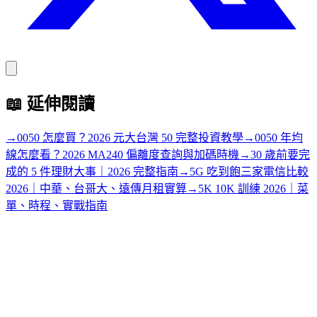
📖
延伸閱讀
→
0050 怎麼買？2026 元大台灣 50 完整投資教學
→
0050 年均
線怎麼看？2026 MA240 偏離度查詢與加碼時機
→
30 歲前要完
成的 5 件理財大事｜2026 完整指南
→
5G 吃到飽三家電信比較
2026｜中華、台哥大、遠傳月租實算
→
5K 10K 訓練 2026｜菜
單、時程、實戰指南