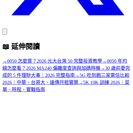
📖
延伸閱讀
→
0050 怎麼買？2026 元大台灣 50 完整投資教學
→
0050 年均
線怎麼看？2026 MA240 偏離度查詢與加碼時機
→
30 歲前要完
成的 5 件理財大事｜2026 完整指南
→
5G 吃到飽三家電信比較
2026｜中華、台哥大、遠傳月租實算
→
5K 10K 訓練 2026｜菜
單、時程、實戰指南