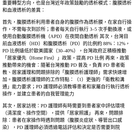
重要轉型方向，也是台灣近年政策鼓勵的透析模式：腹膜透析
和血液透析的差異：
首先，腹膜透析利用患者自身的腹膜作為透析膜，在家自行操
作，不需每次到診所；患者每天自行執行 3–5 次手動換液，或
使用自動腹膜透析機（APD）在夜間自動透析 其次，台灣目
前血液透析（HD）和腹膜透析（PD）的比例約 88%：12%，
PD 比例遠低於歐美國家（30–40%），台灣政府正積極推動
「居家優先（Home First）」政策，提高 PD 比例 再來，政策
推動帶來的機會：隨著台灣推動 PD 普及，負責 PD 患者衛
教、居家護理和問題排除的「腹膜透析護理師」需求快速增
加。腹膜透析護理師的工作特點：（1）更強的「衛教和溝
通」能力要求；PD 護理師必須教導患者和家屬自行執行透析
操作，並建立患者的自我管理能力
其次，居家訪視：PD 護理師有時需要到患者家中評估環境
（清潔度、操作空間），提供「居家照護」 再來，問題排
除：患者在家操作時遇到問題（腹膜炎症狀、導管出口感
染），PD 護理師必須透過電話評估和決定是否需要到院