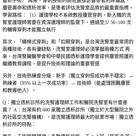
重新手術） 再來，穿刺技術的高低直接影響患者的疼痛感、
廔管壽命和透析效率，是患者評估洗腎室品質的最重要指標。
學習路徑：（1）護理學校不系統教授廔管穿刺，新入職的洗
腎室護理師需要在資深護理師的監督下，通過至少 50–100 次
的輔導穿刺才能獨立執行
其次，「繩梯式穿刺」和「扣眼穿刺」是台灣洗腎室最常用的
兩種技術，各有優缺點，洗腎室護理師必須掌握兩種方式 再
來，台灣腎臟醫學會和中華民國透析護理學會提供廔管照護的
繼續教育課程，是提升技術和理論的重要管道
另外，技術熟練度分級：新手（獨立穿刺但成功率不穩定）→
熟練者（95% 以上一次成功率）→ 技術師（能處理困難廔管
和教導他人）。
Q：獨立透析診所的洗腎護理師工作和醫院洗腎室有什麼差
異？
A：台灣有約 600 家獨立透析診所（獨立於大型醫院之外
的社區型洗腎機構），是洗腎護理師最大的就業市場：獨立透
析診所的特點：