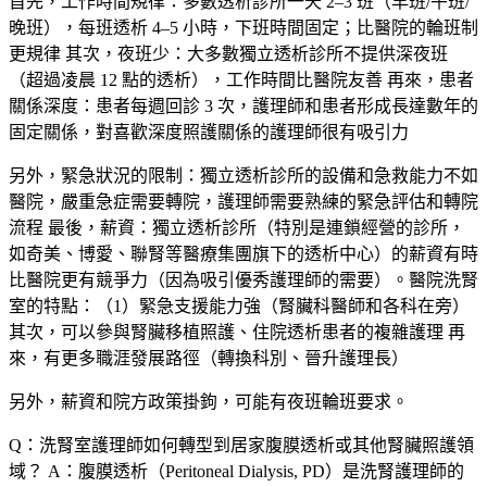
首先，
工作時間規律
：多數透析診所一天 2–3 班（早班/午班/
晚班），每班透析 4–5 小時，下班時間固定；比醫院的輪班制
更規律 其次，
夜班少
：大多數獨立透析診所不提供深夜班
（超過凌晨 12 點的透析），工作時間比醫院友善 再來，
患者
關係深度
：患者每週回診 3 次，護理師和患者形成長達數年的
固定關係，對喜歡深度照護關係的護理師很有吸引力
另外，
緊急狀況的限制
：獨立透析診所的設備和急救能力不如
醫院，嚴重急症需要轉院，護理師需要熟練的緊急評估和轉院
流程 最後，薪資：獨立透析診所（特別是連鎖經營的診所，
如奇美、博愛、聯腎等醫療集團旗下的透析中心）的薪資有時
比醫院更有競爭力（因為吸引優秀護理師的需要）。醫院洗腎
室的特點：（1）緊急支援能力強（腎臟科醫師和各科在旁）
其次，可以參與腎臟移植照護、住院透析患者的複雜護理 再
來，有更多職涯發展路徑（轉換科別、晉升護理長）
另外，薪資和院方政策掛鉤，可能有夜班輪班要求。
Q：洗腎室護理師如何轉型到居家腹膜透析或其他腎臟照護領
域？
A：腹膜透析（Peritoneal Dialysis, PD）是洗腎護理師的