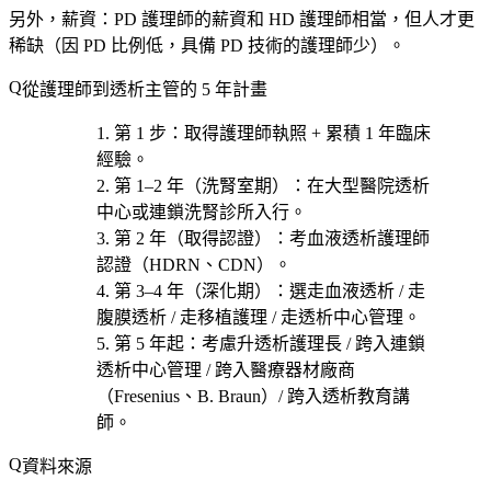
另外，薪資：PD 護理師的薪資和 HD 護理師相當，但人才更
稀缺（因 PD 比例低，具備 PD 技術的護理師少）。
從護理師到透析主管的 5 年計畫
第 1 步
：取得護理師執照 + 累積 1 年臨床
經驗。
第 1–2 年（洗腎室期）
：在大型醫院透析
中心或連鎖洗腎診所入行。
第 2 年（取得認證）
：考
血液透析護理師
認證（HDRN、CDN）
。
第 3–4 年（深化期）
：選
走血液透析 / 走
腹膜透析 / 走移植護理 / 走透析中心管理
。
第 5 年起
：考慮
升透析護理長 / 跨入連鎖
透析中心管理 / 跨入醫療器材廠商
（Fresenius、B. Braun）/ 跨入透析教育講
師
。
資料來源