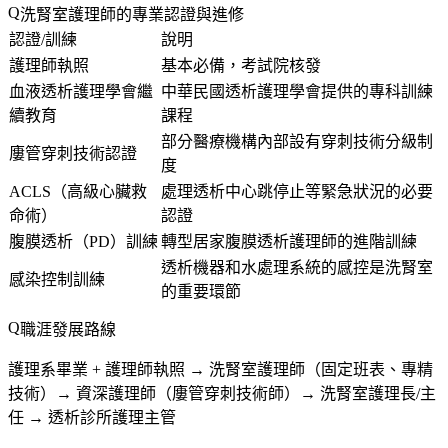
洗腎室護理師的專業認證與進修
認證/訓練
說明
護理師執照
基本必備，考試院核發
血液透析護理學會繼
中華民國透析護理學會提供的專科訓練
續教育
課程
部分醫療機構內部設有穿刺技術分級制
廔管穿刺技術認證
度
ACLS（高級心臟救
處理透析中心跳停止等緊急狀況的必要
命術）
認證
腹膜透析（PD）訓練
轉型居家腹膜透析護理師的進階訓練
透析機器和水處理系統的感控是洗腎室
感染控制訓練
的重要環節
職涯發展路線
護理系畢業 + 護理師執照 → 洗腎室護理師（固定班表、專精
技術）→ 資深護理師（廔管穿刺技術師）→ 洗腎室護理長/主
任 → 透析診所護理主管