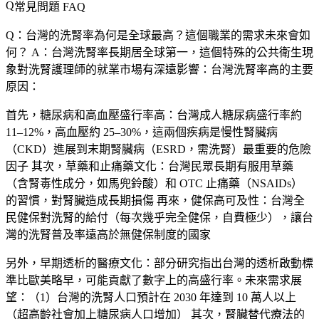
常見問題 FAQ
Q：台灣的洗腎率為何是全球最高？這個職業的需求未來會如
何？
A：台灣洗腎率長期居全球第一，這個特殊的公共衛生現
象對洗腎護理師的就業市場有深遠影響：台灣洗腎率高的主要
原因：
首先，
糖尿病和高血壓盛行率高
：台灣成人糖尿病盛行率約
11–12%，高血壓約 25–30%，這兩個疾病是慢性腎臟病
（CKD）進展到末期腎臟病（ESRD，需洗腎）最重要的危險
因子 其次，
草藥和止痛藥文化
：台灣民眾長期有服用草藥
（含腎毒性成分，如馬兜鈴酸）和 OTC 止痛藥（NSAIDs）
的習慣，對腎臟造成長期損傷 再來，
健保高可及性
：台灣全
民健保對洗腎的給付（每次幾乎完全健保，自費極少），讓台
灣的洗腎普及率遠高於無健保制度的國家
另外，
早期透析的醫療文化
：部分研究指出台灣的透析啟動標
準比歐美略早，可能貢獻了數字上的高盛行率。未來需求展
望：（1）台灣的洗腎人口預計在 2030 年達到 10 萬人以上
（超高齡社會加上糖尿病人口增加） 其次，腎臟替代療法的