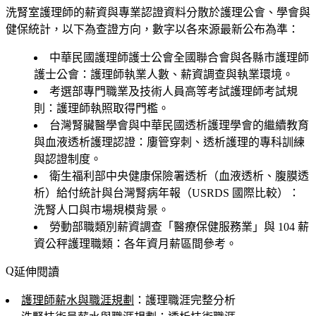
洗腎室護理師的薪資與專業認證資料分散於護理公會、學會與
健保統計，以下為查證方向，數字以各來源最新公布為準：
中華民國護理師護士公會全國聯合會與各縣市護理師
護士公會：護理師執業人數、薪資調查與執業環境。
考選部專門職業及技術人員高等考試護理師考試規
則：護理師執照取得門檻。
台灣腎臟醫學會與中華民國透析護理學會的繼續教育
與血液透析護理認證：廔管穿刺、透析護理的專科訓練
與認證制度。
衛生福利部中央健康保險署透析（血液透析、腹膜透
析）給付統計與台灣腎病年報（USRDS 國際比較）：
洗腎人口與市場規模背景。
勞動部職類別薪資調查「醫療保健服務業」與 104 薪
資公秤護理職類：各年資月薪區間參考。
延伸閱讀
護理師薪水與職涯規劃
：護理職涯完整分析