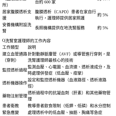
台約 600 家
所）
居家腹膜透析支
腹膜透析（CAPD）患者在家自行
約 5%
援
執行，護理師提供居家照護
安養機構附設洗
長照機構提供在地洗腎服務
約 5%
腎
洗腎室護理師的工作內容
工作類型
說明
建立血管通路
針對動靜脈廔管（AVF）或導管進行穿刺，是
（穿刺）
洗腎護理師最核心的技術
監測血壓、心電圖、血流速、透析液成分，及
監控透析過程
時處理併發症（低血壓、痙攣）
設定和監控透析機器（血液路徑、透析液路
透析機器操作
徑）
透析過程中的抗凝血劑（肝素）和其他藥物管
藥物注射管理
理
患者衛教
教導患者飲食限制（低鉀、低磷）和水分控制
緊急應變
處理透析中的低血壓、抽筋、胸痛等急症