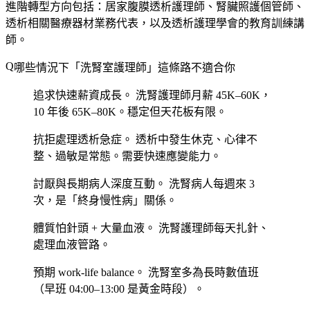
進階轉型方向包括：居家腹膜透析護理師、腎臟照護個管師、
透析相關醫療器材業務代表，以及透析護理學會的教育訓練講
師。
哪些情況下「洗腎室護理師」這條路不適合你
追求快速薪資成長。
洗腎護理師月薪 45K–60K，
10 年後 65K–80K。穩定但天花板有限。
抗拒處理透析急症。
透析中發生休克、心律不
整、過敏是常態。需要快速應變能力。
討厭與長期病人深度互動。
洗腎病人每週來 3
次，是「終身慢性病」關係。
體質怕針頭 + 大量血液。
洗腎護理師每天扎針、
處理血液管路。
預期 work-life balance。
洗腎室多為長時數值班
（早班 04:00–13:00 是黃金時段）。