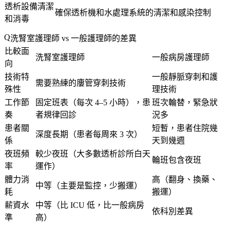
透析設備清潔
確保透析機和水處理系統的清潔和感染控制
和消毒
洗腎室護理師 vs 一般護理師的差異
比較面
洗腎室護理師
一般病房護理師
向
技術特
一般靜脈穿刺和護
需要熟練的廔管穿刺技術
殊性
理技術
工作節
固定班表（每次 4–5 小時），患
班次輪替，緊急狀
奏
者規律回診
況多
患者關
短暫，患者住院幾
深度長期（患者每周來 3 次）
係
天到幾週
夜班頻
較少夜班（大多數透析診所白天
輪班包含夜班
率
運作）
體力消
高（翻身、換藥、
中等（主要是監控，少搬運）
耗
搬運）
薪資水
中等（比 ICU 低，比一般病房
依科別差異
準
高）