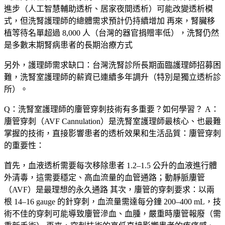
進步（人工智慧輔助透析、居家夜間透析）可能改變透析模
式，但洗腎護理師的總體需求預計仍持續增加 再來，腎臟移
植等待名單超過 8,000 人（台灣的器官捐贈率低），洗腎仍然
是多數末期腎病患者的長期治療方式
另外，護理師需求缺口：台灣洗腎診所長期面臨護理師招募困
難，洗腎室護理師的薪資已連續多年調升（特別是獨立透析診
所）。
Q：洗腎室護理師的廔管穿刺技術有多重要？如何學習？
A：
廔管穿刺（AVF Cannulation）是洗腎室護理師最核心、也最難
掌握的技術，直接影響患者的透析效果和生活品質：廔管穿刺
的重要性：
首先，血液透析需要每次移除患者 1.2–1.5 公升的血液進行體
外清毒，這需要穩定、高血流量的血管通路；動靜脈廔管
（AVF）是最理想的永久通路 其次，廔管的穿刺要求：以兩
根 14–16 gauge 的針穿刺，血流量需達每分鐘 200–400 mL，技
術不佳的穿刺可能導致廔管滲血、血腫，嚴重時廔管報廢（需