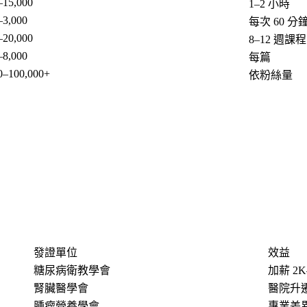
–15,000
1–2 小時
–3,000
每次 60 分
–20,000
8–12 週
–8,000
每篇
0–100,000+
依粉絲量
發證單位
效益
糖尿病衛教學會
加薪 2
腎臟醫學會
醫院升
腫瘤營養學會
專業差