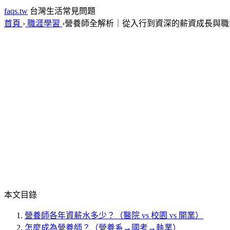
faqs.tw
台灣生活常見問題
首頁
›
職涯學習
›
營養師全解析｜從入行到資深的薪資成長與職
本文目錄
營養師各年資薪水多少？（醫院 vs 校園 vs 開業）
怎麼成為營養師？（營養系→國考→執業）