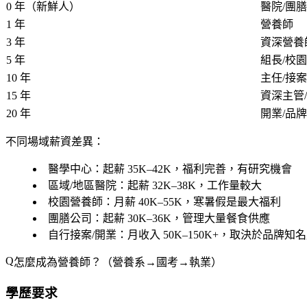
0 年（新鮮人）
醫院/團
1 年
營養師
3 年
資深營養
5 年
組長/校
10 年
主任/接
15 年
資深主管
20 年
開業/品
不同場域薪資差異：
醫學中心
：起薪 35K–42K，福利完善，有研究機會
區域/地區醫院
：起薪 32K–38K，工作量較大
校園營養師
：月薪 40K–55K，寒暑假是最大福利
團膳公司
：起薪 30K–36K，管理大量餐食供應
自行接案/開業
：月收入 50K–150K+，取決於品牌知
怎麼成為營養師？（營養系→國考→執業）
學歷要求