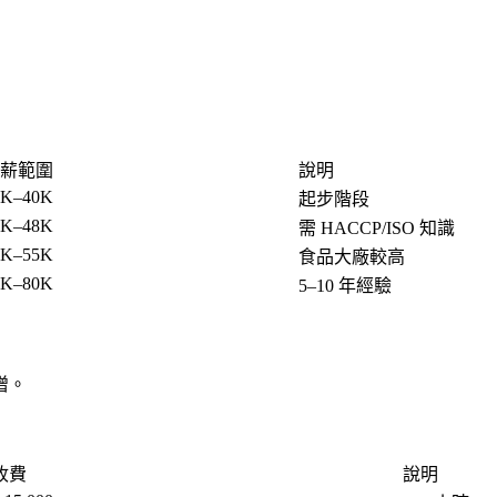
薪範圍
說明
0K–40K
起步階段
5K–48K
需 HACCP/ISO 知識
8K–55K
食品大廠較高
5K–80K
5–10 年經驗
增。
收費
說明