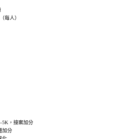
鐘
課程（每人）
K–5K，接案加分
遷加分
異化