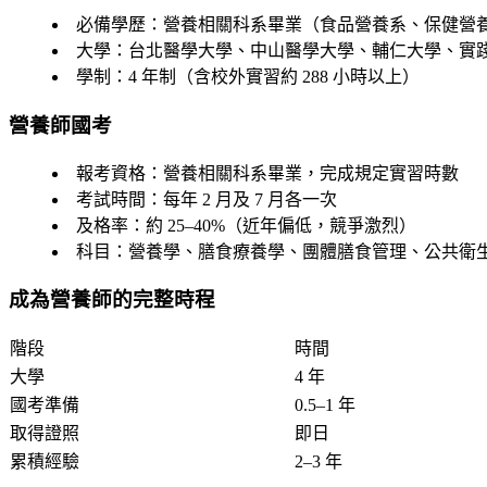
必備學歷
：營養相關科系畢業（食品營養系、保健營
大學
：台北醫學大學、中山醫學大學、輔仁大學、實
學制
：4 年制（含校外實習約 288 小時以上）
營養師國考
報考資格
：營養相關科系畢業，完成規定實習時數
考試時間
：每年 2 月及 7 月各一次
及格率
：約 25–40%（近年偏低，競爭激烈）
科目
：營養學、膳食療養學、團體膳食管理、公共衛
成為營養師的完整時程
階段
時間
大學
4 年
國考準備
0.5–1 年
取得證照
即日
累積經驗
2–3 年