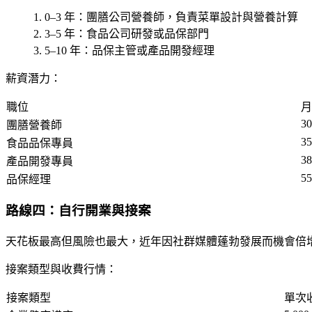
0–3 年
：團膳公司營養師，負責菜單設計與營養計算
3–5 年
：食品公司研發或品保部門
5–10 年
：品保主管或產品開發經理
薪資潛力：
職位
月
3
團膳營養師
3
食品品保專員
3
產品開發專員
5
品保經理
路線四：自行開業與接案
天花板最高但風險也最大，近年因社群媒體蓬勃發展而機會倍
接案類型與收費行情：
接案類型
單次