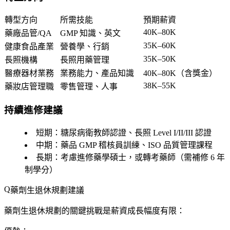
轉型方向
所需技能
預期薪資
40K–80K
藥廠品管/QA
GMP 知識、英文
35K–60K
健康食品產業
營養學、行銷
35K–50K
長照機構
長照用藥管理
醫療器材業務
業務能力、產品知識
40K–80K（含獎金）
38K–55K
藥妝店管理職
零售管理、人事
持續進修建議
短期
：糖尿病衛教師認證、長照 Level I/II/III 認證
中期
：藥品 GMP 稽核員訓練、ISO 品質管理課程
長期
：考慮進修藥學碩士，或轉考藥師（需補修 6 年
制學分）
藥劑生退休規劃建議
藥劑生退休規劃的關鍵挑戰是
薪資成長幅度有限
：