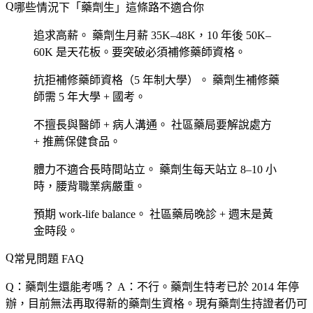
哪些情況下「藥劑生」這條路不適合你
追求高薪。
藥劑生月薪 35K–48K，10 年後 50K–
60K 是天花板。要突破必須補修藥師資格。
抗拒補修藥師資格（5 年制大學）。
藥劑生補修藥
師需 5 年大學 + 國考。
不擅長與醫師 + 病人溝通。
社區藥局要解說處方
+ 推薦保健食品。
體力不適合長時間站立。
藥劑生每天站立 8–10 小
時，腰背職業病嚴重。
預期 work-life balance。
社區藥局晚診 + 週末是黃
金時段。
常見問題 FAQ
Q：藥劑生還能考嗎？
A：不行。藥劑生特考已於 2014 年停
辦，目前無法再取得新的藥劑生資格。現有藥劑生持證者仍可