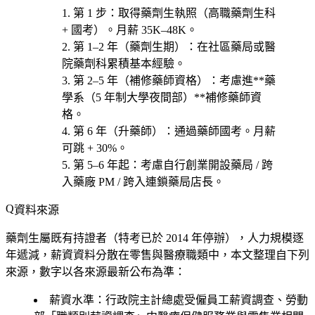
第 1 步
：取得
藥劑生執照（高職藥劑生科
+ 國考）
。月薪 35K–48K。
第 1–2 年（藥劑生期）
：在社區藥局或醫
院藥劑科累積基本經驗。
第 2–5 年（補修藥師資格）
：考慮進**藥
學系（5 年制大學夜間部）**補修藥師資
格。
第 6 年（升藥師）
：通過藥師國考。月薪
可跳 + 30%。
第 5–6 年起
：考慮
自行創業開設藥局 / 跨
入藥廠 PM / 跨入連鎖藥局店長
。
資料來源
藥劑生屬既有持證者（特考已於 2014 年停辦），人力規模逐
年遞減，薪資資料分散在零售與醫療職類中，本文整理自下列
來源，數字以各來源最新公布為準：
薪資水準
：行政院主計總處受僱員工薪資調查、勞動