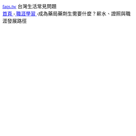
faqs.tw
台灣生活常見問題
首頁
›
職涯學習
›
成為藥局藥劑生需要什麼？薪水、證照與職
涯發展路徑