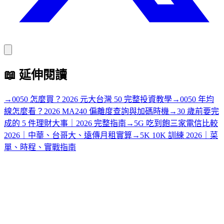
📖
延伸閱讀
→
0050 怎麼買？2026 元大台灣 50 完整投資教學
→
0050 年均
線怎麼看？2026 MA240 偏離度查詢與加碼時機
→
30 歲前要完
成的 5 件理財大事｜2026 完整指南
→
5G 吃到飽三家電信比較
2026｜中華、台哥大、遠傳月租實算
→
5K 10K 訓練 2026｜菜
單、時程、實戰指南