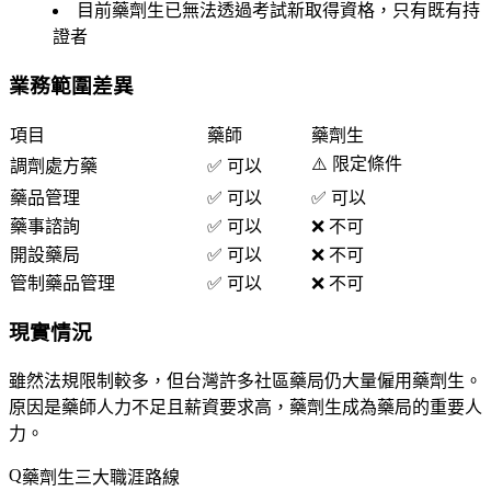
目前藥劑生已
無法透過考試新取得資格
，只有既有持
證者
業務範圍差異
項目
藥師
藥劑生
⚠️ 限定條件
調劑處方藥
✅ 可以
藥品管理
✅ 可以
✅ 可以
藥事諮詢
✅ 可以
❌ 不可
開設藥局
✅ 可以
❌ 不可
管制藥品管理
✅ 可以
❌ 不可
現實情況
雖然法規限制較多，但台灣許多社區藥局仍大量僱用藥劑生。
原因是藥師人力不足且薪資要求高，藥劑生成為藥局的重要人
力。
藥劑生三大職涯路線