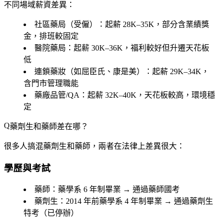
不同場域薪資差異：
社區藥局（受僱）
：起薪 28K–35K，部分含業績獎
金，排班較固定
醫院藥局
：起薪 30K–36K，福利較好但升遷天花板
低
連鎖藥妝（如屈臣氏、康是美）
：起薪 29K–34K，
含門市管理職能
藥廠品管/QA
：起薪 32K–40K，天花板較高，環境穩
定
藥劑生和藥師差在哪？
很多人搞混藥劑生和藥師，兩者在法律上差異很大：
學歷與考試
藥師
：藥學系 6 年制畢業 → 通過藥師國考
藥劑生
：2014 年前藥學系 4 年制畢業 → 通過藥劑生
特考（已停辦）