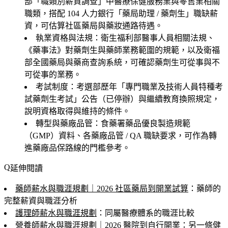
部「職類別薪資調查」中醫療保健服務業與零售業相關
職類，搭配 104 人力銀行「藥局助理 / 藥劑生」職缺薪
資，可估算社區藥局與藥妝通路待遇。
執業資格與法規
：衛生福利部醫事人員相關法規、
《藥事法》對藥劑生與藥師業務範圍的規範，以及衛福
部全國藥局與藥商查詢系統，可確認藥劑生可從事與不
可從事的業務。
考試制度
：考選部歷年「專門職業及技術人員特種考
試藥劑生考試」公告（已停辦）與繼續教育換照規定，
說明資格取得與維持的條件。
轉型與藥廠品管
：食藥署藥品優良製造規範
（GMP）資料、各藥廠品管 / QA 職缺要求，可作為轉
進藥廠品保路線的門檻參考。
延伸閱讀
藥師薪水與職涯規劃｜2026 社區藥局到開業試算
：藥師的
完整薪資與職涯分析
護理師薪水與職涯規劃
：同屬醫療體系的職涯比較
營養師薪水與職涯規劃｜2026 醫院到自行開業
：另一條健