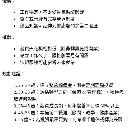
優勢：
工作穩定，不太受景氣循環影響
醫院或藥廠有完整勞退制度
藥品知識可延伸到健康顧問等第二職涯
挑戰：
薪資天花板相對低（除非轉藥廠或開業）
站立工作久了，腰椎膝蓋易有問題
法規限縮可能影響未來就業
規劃建議：
25–30 歲
：建立
緊急預備金
，開始
定期定額
投資
30–35 歲
：評估轉型方向（藥廠 or 管理職），積極考
取進修證照
35–45 歲
：薪資成長期，每年儲蓄率目標 30% 以上
45–55 歲
：準備第二職涯（顧問、教學、健康產業）
55 歲+
：若投資累積足夠，可考慮半退休或轉為兼職