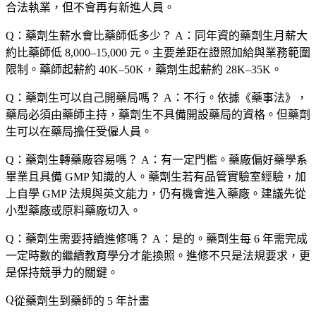
合法執業，但不會再有新進人員。
Q：藥劑生薪水會比藥師低多少？
A：同年資的藥劑生月薪大
約比藥師低 8,000–15,000 元。主要差距在證照加給與業務範圍
限制。藥師起薪約 40K–50K，藥劑生起薪約 28K–35K。
Q：藥劑生可以自己開藥局嗎？
A：不行。依據《藥事法》，
藥局必須由藥師主持，藥劑生不具備開設藥局的資格。但藥劑
生可以在藥局擔任受僱人員。
Q：藥劑生轉藥廠容易嗎？
A：有一定門檻。藥廠偏好藥學系
畢業且具備 GMP 知識的人。藥劑生若有品管實驗室經驗，加
上自學 GMP 法規與英文能力，仍有機會進入藥廠。建議先從
小型藥廠或原料藥廠切入。
Q：藥劑生需要持續進修嗎？
A：是的。藥劑生每 6 年需完成
一定時數的繼續教育學分才能換照。進修不只是法規要求，更
是保持競爭力的關鍵。
從藥劑生到藥師的 5 年計畫