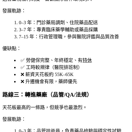
發展軌跡：
0–3 年
：門診藥局調劑、住院藥品配送
3–7 年
：專責臨床藥學輔助或藥品採購
7–15 年
：行政管理職，參與醫院評鑑與品質改善
優缺點：
✅ 勞健保完整、年終穩定、有
特休
✅ 工時較規律（醫院排班制）
❌ 薪資天花板約 55K–65K
❌ 升遷機會有限，藥師優先
路線三：轉進藥廠（品管/QA/法規）
天花板最高的一條路，但競爭也最激烈。
發展軌跡：
0–3 年
：品管技術員，負責藥品檢驗與穩定性試驗