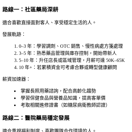
路線一：社區藥局深耕
適合喜歡直接面對客人、享受穩定生活的人。
發展軌跡：
0–3 年
：學習調劑、OTC 銷售、慢性病處方箋處理
3–5 年
：熟悉藥品管理與庫存控制，開始帶新人
5–10 年
：升任店長或區域管理，月薪可達 50K–65K
10 年+
：若累積資金可考慮合夥或轉型健康顧問
薪資加速器：
掌握長照用藥諮詢，配合高齡化趨勢
學習保健食品與營養品知識，提高客單價
考取相關進修證書（如糖尿病衛教師認證）
路線二：醫院藥局穩定發展
適合重視福利制度、喜歡團隊合作環境的人。