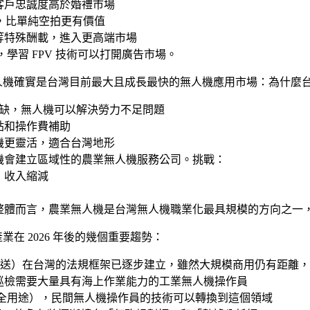
客戶忠誠度高於婚禮市場
務，比單純空拍更有價值
等特殊酬載，進入更高端市場
，學習 FPV 技術可以打開廣告市場。
人機確實是台灣目前最大且成長最快的無人機應用市場：為什麼
力稀缺，無人機可以解決勞力不足問題
貼和操作費補助
機更靈活，適合台灣地形
機會建立區域性的農業無人機服務公司。挑戰：
）收入縮減
整體而言，農業無人機是台灣無人機職業化最具規模的方向之一
業在 2026 年後的幾個重要趨勢：
送）在台灣的法規框架已逐步建立，雖然大規模商用仍有距離，
巡檢需要大量具有海上作業能力的工業無人機操作員
全用途），民間無人機操作員的技術可以轉換到這個領域