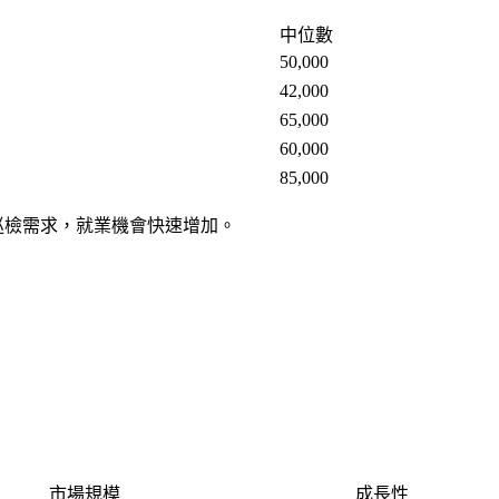
中位數
50,000
42,000
65,000
60,000
85,000
業巡檢需求，就業機會快速增加。
市場規模
成長性