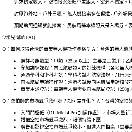
追求穩定收入。
空拍接案淡旺季差距大、案源不穩定。月入波
討厭跑外地 + 戶外日曬。
無人機接案多在偏遠 / 戶外
預期執照通過就能接案。
民航局基本證照只是入場券。
常見問題 FAQ
Q：如何取得台灣的商業無人機操作資格？
A：台灣的無人機
選擇考照類型
：甲類（25kg 以上）主要是工業用；
參加訓練課程
：向民航局認可的訓練機構（各地無人機學校）
通過學科和術科考試
：學科考試考航空法規、飛行原
向民航局申請操作證
：通過考試後向民航局申請核發
商業用途登記
：每架無人機需要向民航局登記（250g 以
Q：空拍師的市場競爭激烈嗎？如何差異化？
A：台灣的空拍
入門門檻低（DJI Mini 4 Pro 加操作證），市場大量
婚禮空拍市場競爭激烈，報價持續下壓
廣告和影視空拍市場競爭較小，但進入門檻高（需要