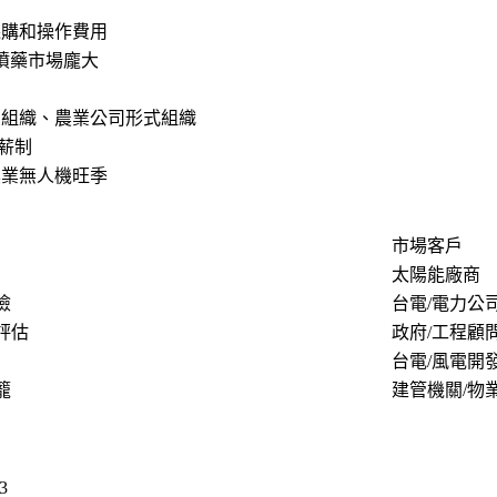
採購和操作費用
業噴藥市場龐大
民組織、農業公司形式組織
月薪制
農業無人機旺季
市場客戶
太陽能廠商
檢
台電/電力公
評估
政府/工程顧
台電/風電開
籠
建管機關/物
 3