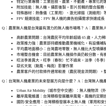
特定行業專精
：工業巡檢、農業、不動產，專業化的
附加技能
：無人機 + 攝影後製 + 影片剪輯的整合服
特殊器材
：熱像儀（工業用）、激光掃描（測繪用）
FPV 競速技能
：FPV 無人機的廣告拍攝需求快速成長
Q：農業無人機是台灣最有潛力的無人機市場嗎？
A：農業無
高齡農業問題
：台灣農民平均年齡超過 65 歲，人
政策推力強
：農業部持續推動農業機械化，有設備補
平均農地面積小
：台灣農地零散，無人機比大型噴藥
市場整合機會
：目前農業無人機操作員仍較分散，有
旺淡季差異大，旺季（春秋）忙不過來，淡季（冬季
惡劣天氣（颱風、梅雨）影響作業
農業客戶的付款條件通常較差（農民現金流問題）。
Q：台灣無人機產業的未來發展方向是什麼？
A：台灣無人機產
Urban Air Mobility（城市空中交通）
：無人機物流（外
離岸風電維護
：台灣積極發展離岸風電，風機的定期
國防/安全應用
：台灣積極發展本土無人機（軍用和安