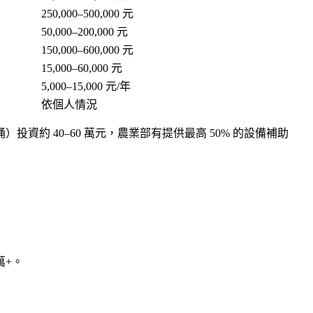
250,000–500,000 元
50,000–200,000 元
150,000–600,000 元
15,000–60,000 元
5,000–15,000 元/年
依個人情況
 40–60 萬元，農業部有提供最高 50% 的設備補助
 萬+。