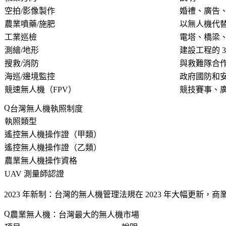
空拍/影像製作
婚禮、廣告
農業噴藥/施肥
以無人機代
工業巡檢
電塔、橋梁
測繪/地形
建設工程的 
搜救/消防
與救難隊合
海巡/邊境監控
政府國防和
競速無人機（FPV）
競技賽事、
台灣無人機執照制度
執照類型
遙控無人機操作證（甲類）
遙控無人機操作證（乙類）
農業無人機操作資格
UAV 測量師認證
2023 年新制
：台灣的無人機管理法規在 2023 年大幅更新，
農業無人機：台灣最大的無人機市場