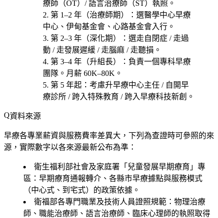
療師（OT）/ 語言治療師（ST）執照
。
第 1–2 年（治療師期）
：選
醫學中心早療
中心、伊甸基金會、心路基金會
入行。
第 2–3 年（深化期）
：選
走自閉症 / 走過
動 / 走發展遲緩 / 走腦麻 / 走聽損
。
第 3–4 年（升組長）
：負責一個專科早療
團隊。月薪 60K–80K。
第 5 年起
：考慮
升早療中心主任 / 自開早
療診所 / 跨入特殊教育 / 跨入早療科技新創
。
資料來源
早療各專業薪資與服務費率差異大，下列為查證時可參照的來
源，實際數字以各來源最新公布為準：
衛生福利部社會及家庭署「兒童發展早期療育」專
區
：早期療育通報轉介、各縣市早療據點與服務模式
（中心式、到宅式）的政策依據。
衛福部各專門職業及技術人員證照規範
：物理治療
師、職能治療師、語言治療師、臨床心理師的執照取得