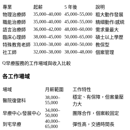
專業
起薪
5 年後
說明
35,000–40,000
45,000–55,000
物理治療師
粗大動作發展
35,000–40,000
45,000–55,000
職能治療師
精細動作/感統
36,000–42,000
48,000–60,000
語言治療師
需求量最大
38,000–45,000
50,000–65,000
臨床心理師
碩士以上學歷
33,000–38,000
40,000–50,000
特殊教育老師
教保型
32,000–38,000
38,000–48,000
社工師
個案管理
早療服務的工作場域與收入比較
各工作場域
場域
月薪範圍
工作特性
穩定、有保障，但案量壓
38,000–
醫院復健科
55,000
力大
34,000–
早療中心/發展中心
團隊合作，個案較固定
50,000
40,000–
到宅早療
彈性高，交通時間長
65,000