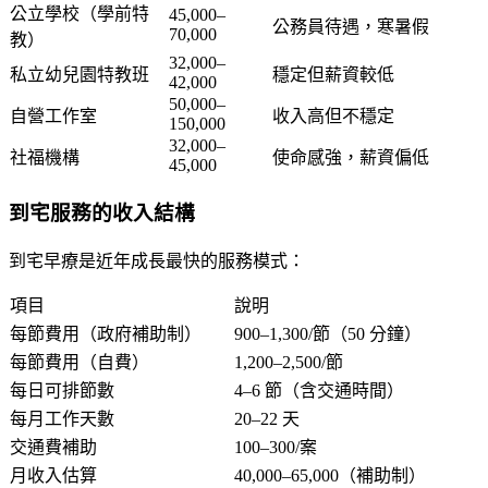
公立學校（學前特
45,000–
公務員待遇，寒暑假
70,000
教）
32,000–
私立幼兒園特教班
穩定但薪資較低
42,000
50,000–
自營工作室
收入高但不穩定
150,000
32,000–
社福機構
使命感強，薪資偏低
45,000
到宅服務的收入結構
到宅早療是近年成長最快的服務模式：
項目
說明
每節費用（政府補助制）
900–1,300/節（50 分鐘）
每節費用（自費）
1,200–2,500/節
每日可排節數
4–6 節（含交通時間）
每月工作天數
20–22 天
交通費補助
100–300/案
月收入估算
40,000–65,000
（補助制）