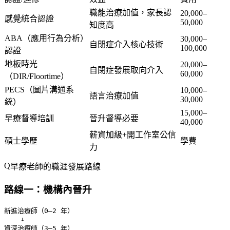
職能治療加值，家長認
20,000–
感覺統合認證
50,000
知度高
ABA（應用行為分析）
30,000–
自閉症介入核心技術
100,000
認證
地板時光
20,000–
自閉症發展取向介入
60,000
（DIR/Floortime）
PECS（圖片溝通系
10,000–
語言治療加值
30,000
統）
15,000–
早療督導培訓
晉升督導必要
40,000
薪資加級+開工作室公信
碩士學歷
學費
力
早療老師的職涯發展路線
路線一：機構內晉升
新進治療師（0–2 年）

    ↓

資深治療師（3–5 年）
