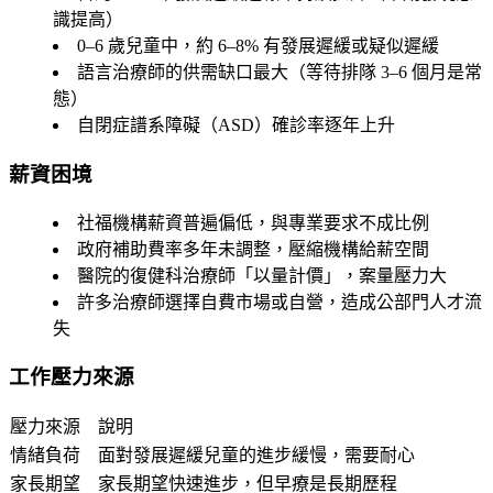
識提高）
0–6 歲兒童中，約 6–8% 有發展遲緩或疑似遲緩
語言治療師的供需缺口最大（等待排隊 3–6 個月是常
態）
自閉症譜系障礙（ASD）確診率逐年上升
薪資困境
社福機構薪資普遍偏低，與專業要求不成比例
政府補助費率多年未調整，壓縮機構給薪空間
醫院的復健科治療師「以量計價」，案量壓力大
許多治療師選擇自費市場或自營，造成公部門人才流
失
工作壓力來源
壓力來源
說明
情緒負荷
面對發展遲緩兒童的進步緩慢，需要耐心
家長期望
家長期望快速進步，但早療是長期歷程