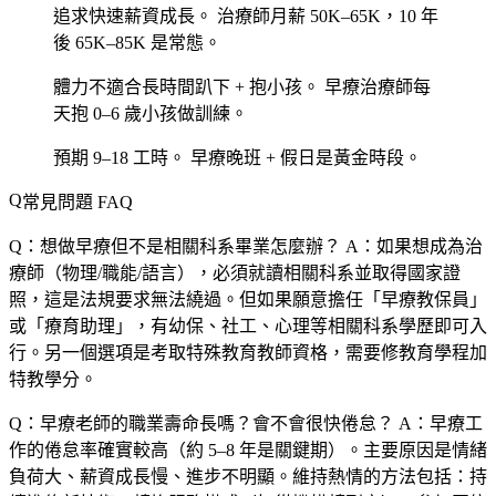
追求快速薪資成長。
治療師月薪 50K–65K，10 年
後 65K–85K 是常態。
體力不適合長時間趴下 + 抱小孩。
早療治療師每
天抱 0–6 歲小孩做訓練。
預期 9–18 工時。
早療晚班 + 假日是黃金時段。
常見問題 FAQ
Q：想做早療但不是相關科系畢業怎麼辦？
A：如果想成為治
療師（物理/職能/語言），必須就讀相關科系並取得國家證
照，這是法規要求無法繞過。但如果願意擔任「早療教保員」
或「療育助理」，有幼保、社工、心理等相關科系學歷即可入
行。另一個選項是考取特殊教育教師資格，需要修教育學程加
特教學分。
Q：早療老師的職業壽命長嗎？會不會很快倦怠？
A：早療工
作的倦怠率確實較高（約 5–8 年是關鍵期）。主要原因是情緒
負荷大、薪資成長慢、進步不明顯。維持熱情的方法包括：持