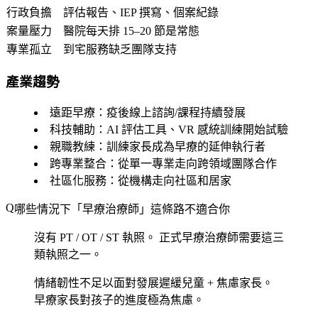
行政負擔
評估報告、IEP 撰寫、個案紀錄
案量壓力
醫院每天排 15–20 節是常態
專業孤立
到宅服務缺乏團隊支持
產業趨勢
遠距早療
：疫後線上諮詢/課程持續發展
科技輔助
：AI 評估工具、VR 感統訓練開始試驗
親職教練
：訓練家長成為早療的延伸執行者
跨專業整合
：從單一專業走向跨領域團隊合作
社區化服務
：從機構走向社區和居家
哪些情況下「早療治療師」這條路不適合你
沒有 PT / OT / ST 執照。
正式早療治療師需要這三
類執照之一。
情緒韌性不足以面對發展遲緩兒童 + 焦慮家長。
早療家長對孩子的進度極為焦慮。