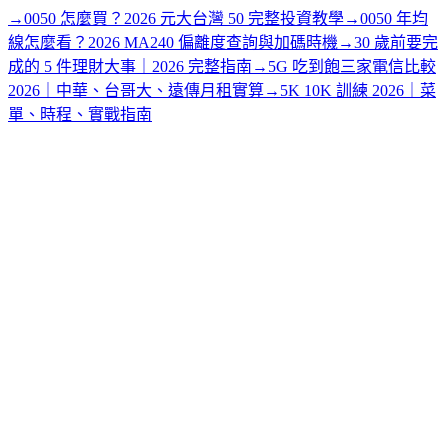
→
0050 怎麼買？2026 元大台灣 50 完整投資教學
→
0050 年均
線怎麼看？2026 MA240 偏離度查詢與加碼時機
→
30 歲前要完
成的 5 件理財大事｜2026 完整指南
→
5G 吃到飽三家電信比較
2026｜中華、台哥大、遠傳月租實算
→
5K 10K 訓練 2026｜菜
單、時程、實戰指南