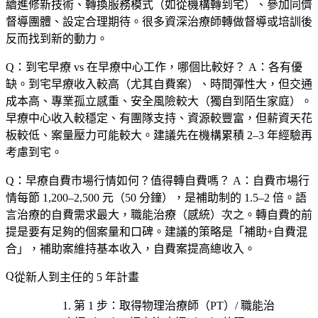
續進修新技術、轉換服務模式（如從機構轉到宅）、參加同儕
督導團體、設定合理期待。很多資深治療師轉做督導或培訓後
反而找到新的動力。
Q：到宅早療 vs 在早療中心工作，哪個比較好？
A：各有優
缺。到宅早療收入較高（尤其自費案）、時間彈性大，但交通
成本高、專業孤立感重、安全風險較大（獨自到陌生家庭）。
早療中心收入較穩定、有團隊支持、資源較豐富，但薪資天花
板較低、案量壓力可能較大。建議先在機構累積 2–3 年經驗再
考慮到宅。
Q：早療自費市場行情如何？值得轉自費嗎？
A：自費市場行
情每節 1,200–2,500 元（50 分鐘），是補助制的 1.5–2 倍。語
言治療的自費需求最大，職能治療（感統）次之。轉自費的前
提是要有足夠的個案量和口碑。建議的策略是「補助+自費混
合」，補助案維持基本收入，自費案提高總收入。
從新人到主任的 5 年計畫
第 1 步
：取得
物理治療師（PT）/ 職能治