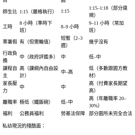
目
園
1:15–1:18（部分違
1:15
師生比
1:15（嚴格執行）
規）
8 小時（準時下
9–11 小時（常加
工時
8–9 小時
班）
班）
短暫（2–3
寒暑假
有（但需輪值）
幾乎沒有
週）
行政負
中（政府評鑑多）
中
低–中
擔
課程自
高（課綱內自由設
低（多數跟園方教
中–高
主
計）
材）
家長壓
高（付費家長期望
中
中
力
高）
高（年離職率 20–
離職率
極低（鐵飯碗）
低–中
30%）
福利
公務員福利
勞基法保障
部分園所未完全合法
私幼現況的殘酷面：