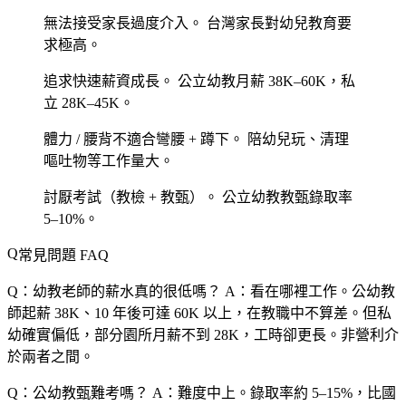
無法接受家長過度介入。
台灣家長對幼兒教育要
求極高。
追求快速薪資成長。
公立幼教月薪 38K–60K，私
立 28K–45K。
體力 / 腰背不適合彎腰 + 蹲下。
陪幼兒玩、清理
嘔吐物等工作量大。
討厭考試（教檢 + 教甄）。
公立幼教教甄錄取率
5–10%。
常見問題 FAQ
Q：幼教老師的薪水真的很低嗎？
A：看在哪裡工作。公幼教
師起薪 38K、10 年後可達 60K 以上，在教職中不算差。但私
幼確實偏低，部分園所月薪不到 28K，工時卻更長。非營利介
於兩者之間。
Q：公幼教甄難考嗎？
A：難度中上。錄取率約 5–15%，比國