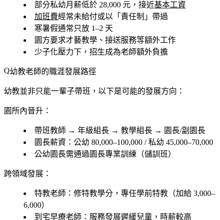
部分私幼月薪低於 28,000 元，接近
基本工資
加班費
經常未給付或以「責任制」帶過
寒暑假通常只放 1–2 天
園方要求才藝教學、接送服務等額外工作
少子化壓力下，招生成為老師額外負擔
幼教老師的職涯發展路徑
幼教並非只能一輩子帶班，以下是可能的發展方向：
園所內晉升：
帶班教師 → 年級組長 → 教學組長 → 園長/副園長
園長薪資：公幼 80,000–100,000 / 私幼 45,000–70,000
公幼園長需通過園長專業訓練（儲訓班）
跨領域發展：
特教老師
：修特教學分，專任學前特教（加給 3,000–
6,000）
到宅早療老師
：服務發展遲緩兒童，時薪較高