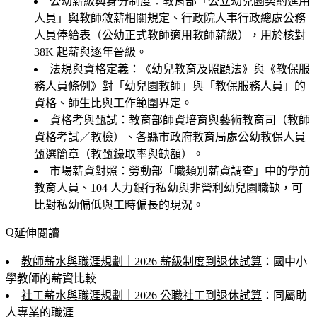
公幼薪級與身分制度
：教育部「公立幼兒園契約進用
人員」與教師敘薪相關規定、行政院人事行政總處公務
人員俸給表（公幼正式教師適用教師薪級），用於核對
38K 起薪與逐年晉級。
法規與資格定義
：《幼兒教育及照顧法》與《教保服
務人員條例》對「幼兒園教師」與「教保服務人員」的
資格、師生比與工作範圍界定。
資格考與甄試
：教育部師資培育與藝術教育司（教師
資格考試／教檢）、各縣市政府教育局處公幼教保人員
甄選簡章（教甄錄取率與缺額）。
市場薪資對照
：勞動部「職類別薪資調查」中的學前
教育人員、104 人力銀行私幼與非營利幼兒園職缺，可
比對私幼偏低與工時偏長的現況。
延伸閱讀
教師薪水與職涯規劃｜2026 薪級制度到退休試算
：國中小
學教師的薪資比較
社工薪水與職涯規劃｜2026 公職社工到退休試算
：同屬助
人專業的職涯