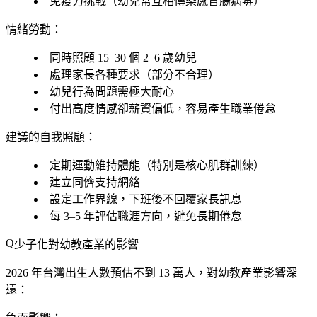
免疫力挑戰（幼兒常互相傳染感冒腸病毒）
情緒勞動：
同時照顧 15–30 個 2–6 歲幼兒
處理家長各種要求（部分不合理）
幼兒行為問題需極大耐心
付出高度情感卻薪資偏低，容易產生職業倦怠
建議的自我照顧：
定期運動維持體能（特別是核心肌群訓練）
建立同儕支持網絡
設定工作界線，下班後不回覆家長訊息
每 3–5 年評估職涯方向，避免長期倦怠
少子化對幼教產業的影響
2026 年台灣出生人數預估不到 13 萬人，對幼教產業影響深
遠：