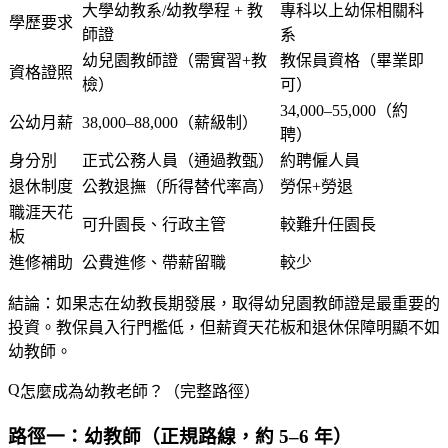
大學幼教系/幼教學程 + 教
專科以上幼保相關科
學歷要求
師證
系
幼兒園教師證（需實習+教
教保員資格（畢業即
資格證照
檢）
可）
34,000–55,000（約
公幼月薪
38,000–88,000（薪級制）
聘）
身分別
正式公務人員（通過教甄）
約聘僱人員
退休制度
公教退撫（所得替代率高）
勞保+勞退
職涯天花
可升園長、行政主管
較難升任園長
板
進修補助
公費進修、帶薪留職
較少
結論
：如果志在幼教長期發展，取得幼兒園教師證是最重要的
投資。教保員入行門檻低，但薪資天花板和退休保障明顯不如
幼教師。
怎麼成為幼教老師？（完整路徑）
路徑一：幼教師（正規路線，約 5–6 年）