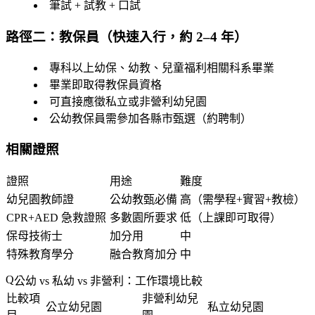
筆試 + 試教 + 口試
路徑二：教保員（快速入行，約 2–4 年）
專科以上幼保、幼教、兒童福利相關科系畢業
畢業即取得教保員資格
可直接應徵私立或非營利幼兒園
公幼教保員需參加各縣市甄選（約聘制）
相關證照
證照
用途
難度
幼兒園教師證
公幼教甄必備
高（需學程+實習+教檢）
CPR+AED 急救證照
多數園所要求
低（上課即可取得）
保母技術士
加分用
中
特殊教育學分
融合教育加分
中
公幼 vs 私幼 vs 非營利：工作環境比較
比較項
非營利幼兒
公立幼兒園
私立幼兒園