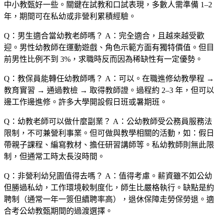
中小教甄好一些。關鍵在試教和口試表現，多數人需準備 1–2
年，期間可在私幼或非營利累積經驗。
Q：男生適合當幼教老師嗎？
A：完全適合，且越來越受歡
迎。男性幼教師在運動遊戲、角色示範方面有獨特價值。但目
前男性比例不到 3%，求職時反而因為稀缺性有一定優勢。
Q：教保員能轉任幼教師嗎？
A：可以。在職進修幼教學程 →
教育實習 → 通過教檢 → 取得教師證。過程約 2–3 年，但可以
邊工作邊進修。許多大學開設假日班或暑期班。
Q：幼教老師可以做什麼副業？
A：公幼教師受公務員服務法
限制，不可兼營利事業。但可做與教學相關的活動，如：假日
帶親子課程、編寫教材、擔任研習講師等。私幼教師則無此限
制，但通常工時太長沒時間。
Q：非營利幼兒園值得去嗎？
A：值得考慮。薪資雖不如公幼
但勝過私幼，工作環境較制度化，師生比嚴格執行。缺點是約
聘制（通常一年一簽但續聘率高），退休保障走勞保勞退。適
合考公幼教甄期間的過渡選擇。