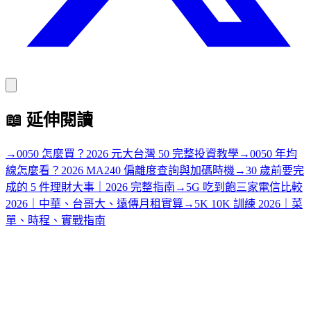
📖
延伸閱讀
→
0050 怎麼買？2026 元大台灣 50 完整投資教學
→
0050 年均
線怎麼看？2026 MA240 偏離度查詢與加碼時機
→
30 歲前要完
成的 5 件理財大事｜2026 完整指南
→
5G 吃到飽三家電信比較
2026｜中華、台哥大、遠傳月租實算
→
5K 10K 訓練 2026｜菜
單、時程、實戰指南