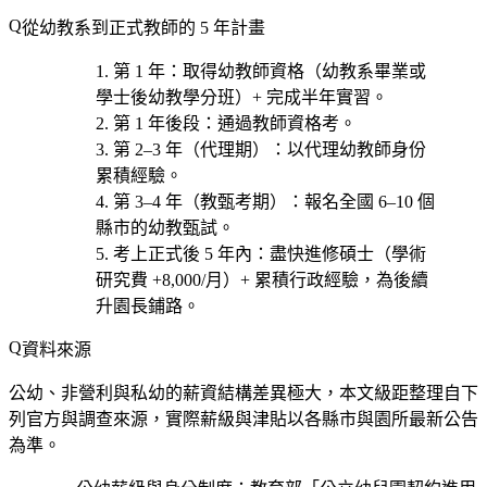
從幼教系到正式教師的 5 年計畫
第 1 年
：取得幼教師資格（幼教系畢業或
學士後幼教學分班）+ 完成半年實習。
第 1 年後段
：通過教師資格考。
第 2–3 年（代理期）
：以代理幼教師身份
累積經驗。
第 3–4 年（教甄考期）
：報名
全國 6–10 個
縣市的幼教甄試
。
考上正式後 5 年內
：盡快進修碩士（學術
研究費 +8,000/月）+ 累積行政經驗，為後續
升園長鋪路。
資料來源
公幼、非營利與私幼的薪資結構差異極大，本文級距整理自下
列官方與調查來源，實際薪級與津貼以各縣市與園所最新公告
為準。