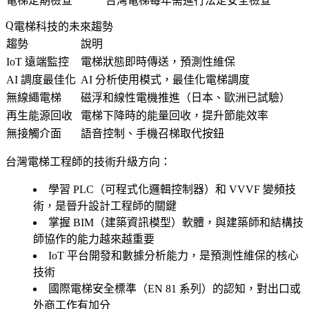
電梯定期檢查
台灣電梯每年需進行法定安全檢查
電梯科技的未來趨勢
趨勢
說明
IoT 遠端監控
電梯狀態即時傳送，預測性維保
AI 調度最佳化
AI 分析使用模式，最佳化電梯調度
無線繩電梯
磁浮和線性電機推進（日本、歐洲已試驗）
再生能源回收
電梯下降時的能量回收，提升節能效率
無接觸介面
語音控制、手機召梯取代按鈕
台灣電梯工程師的技術升級方向
：
學習 PLC（可程式化邏輯控制器）和 VVVF 變頻技
術，是晉升設計工程師的關鍵
掌握 BIM（建築資訊模型）軟體，與建築師和結構技
師協作的能力越來越重要
IoT 平台開發和數據分析能力，是預測性維保的核心
技術
國際電梯安全標準（EN 81 系列）的認知，對出口或
外商工作有加分