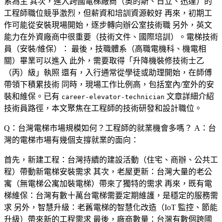
系為主 其次，進入跨國電梯廠商（奧的斯、日立、迅達）的
工程師職位競爭激烈，但薪資和培訓資源較好 再來，初期工
作可能從安裝現場開始，逐步轉向辦公室技術職 另外，英文
能力在外資廠商中很重要（技術文件、國際培訓）。電梯技術
員（安裝/維保）： 最後，技職體系（高職電機科、機電相
關）畢業可以進入 此外，需要取得「升降機裝修技術士乙
（丙）級」執照 還有，入行通常從學徒或助理開始，在師傅
帶領下積累技術 同時，現場工作比例高，包括室內/室外的安
裝和維保。已有
文章詳細介紹
career-elevator-technician
技術員路徑，本文聚焦在工程師的技術研發和設計職位。
Q：台灣電梯市場規模如何？工程師的就業機會多嗎？
A：台
灣的電梯市場有幾個支撐就業的面向：
首先，
新建工程
：台灣持續的建設活動（住宅、商辦、公共工
程）帶動新電梯安裝需求 其次，
老屋更新
：台灣大量的老公
寓（無電梯公寓加裝電梯）帶來了獨特的需求 再來，
既有電
梯維保
：台灣有數十萬台電梯需要定期維護，是穩定的服務需
求 另外，
智慧升級
：老舊電梯的智慧化改造（IoT 監控、節能
升級）帶來新的工程需求 最後，
廠商數量
：台灣有數個跨國