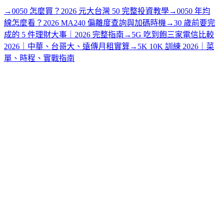
→
0050 怎麼買？2026 元大台灣 50 完整投資教學
→
0050 年均
線怎麼看？2026 MA240 偏離度查詢與加碼時機
→
30 歲前要完
成的 5 件理財大事｜2026 完整指南
→
5G 吃到飽三家電信比較
2026｜中華、台哥大、遠傳月租實算
→
5K 10K 訓練 2026｜菜
單、時程、實戰指南