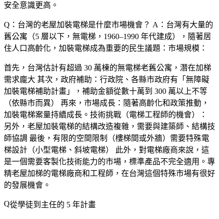
安全意識更高。
Q：台灣的老屋加裝電梯是什麼市場機會？
A：台灣有大量的
舊公寓（5 層以下，無電梯，1960–1990 年代建成），隨著居
住人口高齡化，加裝電梯成為重要的民生議題：市場規模：
首先，台灣估計有超過 30 萬棟的無電梯老舊公寓，潛在加梯
需求龐大 其次，政府補助：行政院、各縣市政府有「無障礙
加裝電梯補助計畫」，補助金額從數十萬到 300 萬以上不等
（依縣市而異） 再來，市場成長：隨著高齡化和政策推動，
加裝電梯案量持續成長。技術挑戰（電梯工程師的機會）：
另外，老屋加裝電梯的結構改造複雜，需要與建築師、結構技
師協調 最後，有限的空間限制（樓梯間或外牆）需要特殊電
梯設計（小型電梯、斜坡電梯） 此外，對電梯廠商來說，這
是一個需要客製化技術能力的市場，標準產品不完全適用。專
精老屋加梯的電梯廠商和工程師，在台灣這個特殊市場有很好
的發展機會。
從學徒到主任的 5 年計畫