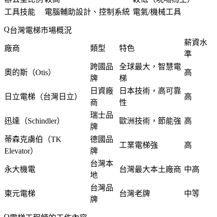
工具技能
電腦輔助設計、控制系統
電氣/機械工具
台灣電梯市場概況
薪資水
廠商
類型
特色
準
跨國品
全球最大，智慧電
奧的斯（Otis）
高
牌
梯
日資廠
日本技術，高可靠
日立電梯（台灣日立）
高
商
性
瑞士品
迅達（Schindler）
歐洲技術，節能強
高
牌
蒂森克虜伯（TK
德國品
工業電梯強
高
Elevator）
牌
台灣本
永大機電
台灣最大本土廠商
中高
地
台灣品
東元電梯
台灣老牌
中等
牌