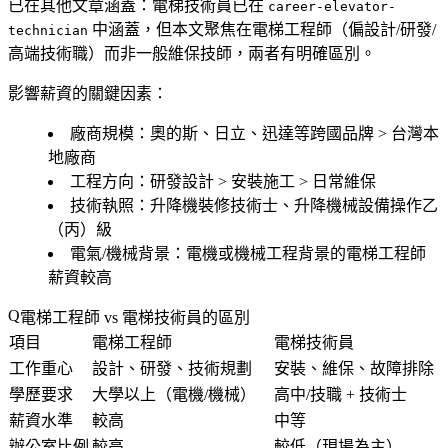
已在其他文章涵蓋
：電梯技術員已在
career-elevator-
中涵蓋，但本文聚焦在
電梯工程師
（偏設計/研發/
technician
高端技術職）而非一般維保技師，兩者有明確區別。
影響薪資的關鍵因素：
廠商規模
：奧的斯、日立、迅達等跨國品牌 > 台灣本
地廠商
工程方向
：研發設計 > 安裝施工 > 日常維保
技術執照
：升降機裝修技術士、升降機械設備操作乙
（丙）級
電氣/機械背景
：電機或機械工程背景的電梯工程師
薪資較高
電梯工程師 vs 電梯技術員的區別
項目
電梯工程師
電梯技術員
工作重心
設計、研發、技術規劃
安裝、維保、故障排除
學歷要求
大學以上（電機/機械）
高中/技職 + 技術士
薪資水準
較高
中等
辦公室比例
較高
較低（現場為主）