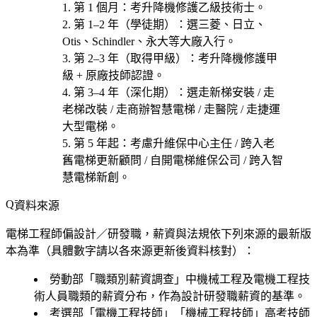
第 1 個月
：考
升降機修護乙級技術士
。
第 1–2 年（學徒期）
：選
三菱、日立、
Otis、Schindler、永大等大廠
入行。
第 2–3 年（取得甲級）
：考
升降機修護甲
級 + 原廠技師認證
。
第 3–4 年（深化期）
：選
走新梯安裝 / 走
老梯改裝 / 走商辦智慧電梯 / 走醫院 / 走捷運
大型電梯
。
第 5 年起
：考慮
升維保中心主任 / 跨入老
舊電梯更新顧問 / 自開電梯維保公司 / 跨入智
慧電梯新創
。
資料來源
電梯工程師偏設計／研發職，薪資與法規依下列來源的最新版
本為準（具體數字請以各來源更新後資料核對）：
勞動部「職類別薪資調查」中
機械工程及電機工程技
術人員
職類的薪資分布，作為設計研發職薪資的基準。
考選部「
電機工程技師
」「
機械工程技師
」高考技師