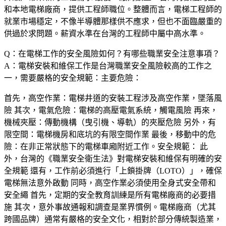
和本地電梯廠商，提供工程師職位。整體而言，電梯工程師的
就業市場穩定，不像半導體那樣供不應求，但也不面臨嚴重的
供過於求問題。薪資水準在台灣的工程師中屬中高水準。
Q：在電梯工作的安全風險如何？有哪些職業安全注意事項？
A：電梯安裝和維保工作是台灣職業安全風險較高的工作之
一，需要嚴格的安全規範：主要危險：
首先，
高空作業
：電梯井道的安裝工程涉及高空作業，墜落風
險 其次，
電氣危險
：電梯的高壓電氣系統，觸電風險 再來，
機械夾壓
：傳動機構（曳引機、導軌）的夾壓危險 另外，
有
限空間
：電梯機房和底坑的有限空間作業 最後，
移動中的危
險
：在非正常狀態下的電梯車廂附近工作。安全規範： 此
外，台灣的《職業安全衛生法》對電梯安裝和維保有明確的安
全規範 還有，工作前必須進行「上鎖掛牌（LOTO）」，確保
電梯無法意外啟動 同時，高空作業必須使用全身式安全帶和
安全繩 首先，定期的安全教育訓練是所有電梯廠商的必要措
施 其次，意外事故通報和調查是業界慣例。電梯廠商（尤其
跨國品牌）通常有嚴格的安全文化，相對於部分傳統製造業，