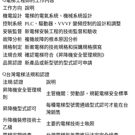
電梯工程師的工作內容
工作方向
說明
機電設計
電梯的電氣系統、機械系統設計
控制系統
PLC、驅動器、VVVF 變頻控制的設計和調整
安裝監督
新電梯安裝工程的技術監督和驗收
故障分析
複雜故障的根本原因分析
規格制定
新案電梯的技術規格和採購規格撰寫
法規合規
確認電梯符合《昇降機安全管理規則》
品質認證
新產品或新型號的型式認可申請
台灣電梯法規和認證
法規/認證
說明
昇降機安全管理規
主管機關：勞動部，規範電梯安全標準
則
每種電梯型號需通過型式認可才能在台
昇降機型式認可
灣銷售
升降機裝修技術士
主要的電梯技術士執照
乙級