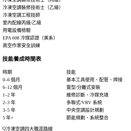
冷凍空調裝修技術士（乙級）
冷凍空調工程技師
室內配線丙級/乙級
用電設備檢驗
EPA 608 冷媒認證（美系）
高空作業安全訓練
技能養成時間表
時期
技能
0–6 個月
基本工具使用、配管、焊接
6–12 個月
窗型/分離式安裝
1–2 年
維修診斷、冷媒充填
2–3 年
多聯式/VRV 系統
3–5 年
中央空調設計規劃
5 年+
節能規劃、系統整合
冷凍空調四大職涯路線