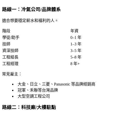
路線一：冷氣公司/品牌體系
適合想要穩定薪水和福利的人。
階段
年資
學徒/助手
0–1 年
技師
1–3 年
資深技師
3–5 年
工程組長
5–8 年
工程經理
8 年+
常見雇主：
大金、日立、三菱、Panasonic 等品牌經銷商
冠軍、禾聯等台灣品牌
大型空調工程公司
路線二：科技廠/大樓駐點