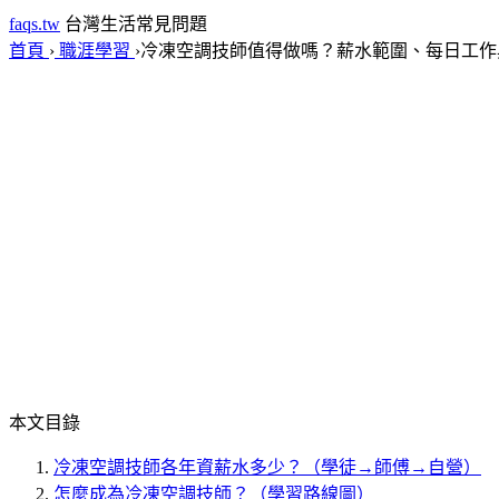
faqs.tw
台灣生活常見問題
首頁
›
職涯學習
›
冷凍空調技師值得做嗎？薪水範圍、每日工作
本文目錄
冷凍空調技師各年資薪水多少？（學徒→師傅→自營）
怎麼成為冷凍空調技師？（學習路線圖）