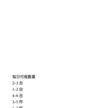
每日可做數量
2–3 台
1–2 台
4–6 台
3–5 件