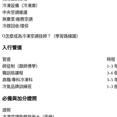
冷凍設備（冷凍庫）
中央空調維護
無塵室/廠務空調
冷媒回收/環保
怎麼成為冷凍空調技師？（學習路線圖）
入行管道
管道
時程
師徒制（跟師傅學）
1–3 
職訓局課程
3–6
高職/專科冷凍科
3–5 
冷氣品牌訓練班
1–3
必備與加分證照
證照
冷凍空調裝修技術士（丙級）