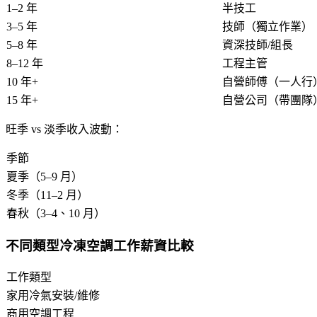
1–2 年
半技工
3–5 年
技師（獨立作業）
5–8 年
資深技師/組長
8–12 年
工程主管
10 年+
自營師傅（一人行
15 年+
自營公司（帶團隊
旺季 vs 淡季收入波動：
季節
夏季（5–9 月）
冬季（11–2 月）
春秋（3–4、10 月）
不同類型冷凍空調工作薪資比較
工作類型
家用冷氣安裝/維修
商用空調工程