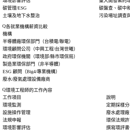
環境影響評估
重大開發案的
碳管理/ESG
碳盤查、碳中和
土壤及地下水整治
污染場址調查
各就業機構薪資比較
機構
半導體廠環保部門（台積電/聯電）
環境顧問公司（中興工程/台灣世曦）
政府環保機關（環境部/縣市環保局）
製造業環保部門（非半導體）
ESG 顧問（Big4/專業機構）
廢水/廢氣處理設備廠商
環境工程師的工作內容
工作項目
說明
環境監測
定期採樣分
設施操作管理
廢水處理廠
法規申報
環保法規許
環境影響評估
撰寫環評書