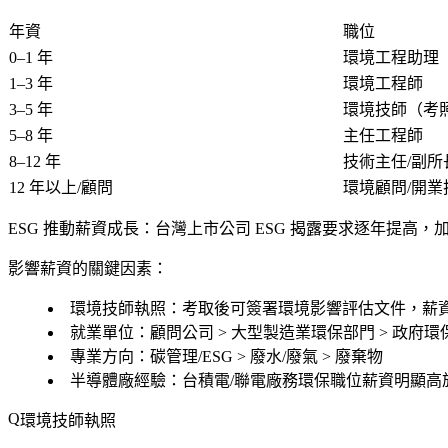
年資
職位
0–1 年
環境工程助理
1–3 年
環境工程師
3–5 年
環境技師（考
5–8 年
主任工程師
8–12 年
技術主任/副所
12 年以上/顧問
環境顧問/開業
ESG 推動薪資成長
：台灣上市公司 ESG 揭露要求逐年提高，加
影響薪資的關鍵因素：
環境技師執照
：考取後可簽署環境影響評估文件，薪
就業單位
：顧問公司 > 大型製造業環保部門 > 政府環
專業方向
：碳管理/ESG > 廢水/廢氣 > 廢棄物
半導體廠經驗
：台積電/聯電廠務環保職位薪資明顯高
環境技師執照