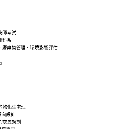
技師考試
關科系
、廢棄物管理、環境影響評估
告
的物化生處理
煙囪設計
/處置規劃