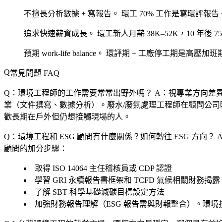
不擅長分析數據 + 寫報告。
環工 70% 工作是寫環評報告
追求快速薪資成長。
環工新人月薪 38K–52K，10 年後 7
預期 work-life balance。
環評期 + 工廠停工期是高壓加班
常見問題 FAQ
Q：環境工程師的工作需要常常出野外嗎？
A：視專業方向差異
業（文件撰寫、數據分析）。廢水/廢氣處理工程師在顧問公
歡長期在戶外但仍想接觸現場的人。
Q：環境工程和 ESG 顧問有什麼關係？如何轉往 ESG 方向？
顧問的加分步驟：
取得 ISO 14064 主任稽核員或 CDP 認證
學習 GRI 永續報告書框架和 TCFD 氣候相關財務揭露
了解 SBT 科學基礎減碳目標設定方法
加強財務報告理解（ESG 報告需與財報整合）。環境技師