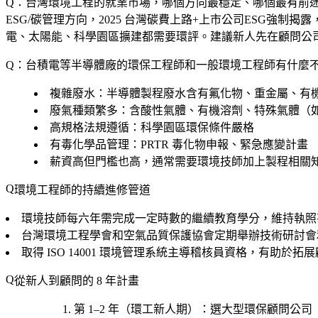
Q：台灣環境工程的就業市場，哪個方向最穩定、哪個最有前
ESG/碳管理方向，2025 台灣碳費上路+上市公司ESG強
電、太陽能、科學園區擴建都需要環評。建議新人先在顧問公
Q：台積電等半導體廠的環保工程師和一般環境工程師有什麼
複雜廢水：半導體製程廢水含有氟化物、重金屬、有
廢氣種類繁多：含酸性氣體、有機溶劑、特殊氣體（如 
高規格法規遵循：科學園區環保條件嚴格
有毒化學品管理：PRTR 毒化物申報、緊急應變計畫
薪資高但門檻也高，通常需要環境技師加上製程相關
環境工程師的持續進修管道
環境技師每六年需完成一定時數的繼續教育學分，維持執照
台灣環境工程學會和空氣品質保護協會定期舉辦技術研討會
取得 ISO 14001 環境管理系統主導稽核員資格，有助於拓
從新人到顧問的 8 年計畫
第 1–2 年（環工新人期）
：選
大型環保顧問公司（