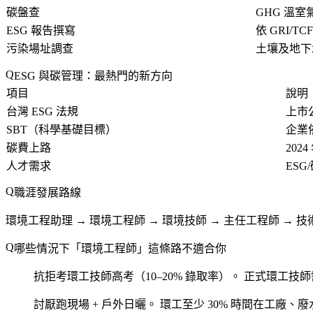
碳盤查
GHG 溫室
ESG 報告撰寫
依 GRI/
污染場址調查
土壤及地下
ESG 與碳管理：最熱門的新方向
項目
說明
台灣 ESG 法規
上市公
SBT（科學基礎目標）
企業
碳費上路
20
人才需求
ESG
職涯發展路線
環境工程助理 → 環境工程師 → 環境技師 → 主任工程師 → 技術
哪些情況下「環境工程師」這條路不適合你
抗拒考環工技師高考（10–20% 錄取率）。
正式環工技師需
討厭跑現場 + 戶外日曬。
環工至少 30% 時間在工廠、