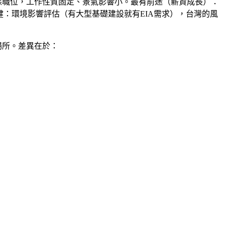
保職位，工作性質固定、景氣影響小。
最有前途
（薪資成長）：
健
：環境影響評估（有大型基礎建設就有EIA需求），台灣的風
場所。差異在於：