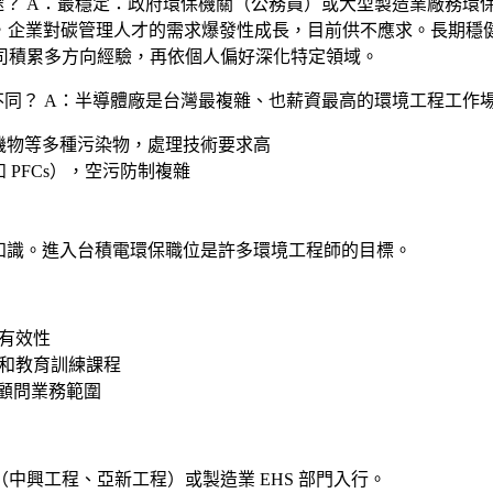
途？
A：
最穩定
：政府環保機關（公務員）或大型製造業廠務環
制揭露，企業對碳管理人才的需求爆發性成長，目前供不應求。
長期穩
司積累多方向經驗，再依個人偏好深化特定領域。
不同？
A：半導體廠是台灣最複雜、也薪資最高的環境工程工作
機物等多種污染物，處理技術要求高
PFCs），空污防制複雜
知識。進入台積電環保職位是許多環境工程師的目標。
有效性
和教育訓練課程
展顧問業務範圍
中興工程、亞新工程）或製造業 EHS 部門
入行。