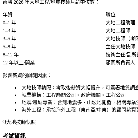
台灣 2026 年大地工程/地質技師月薪中位數：
年資
職位
0–1 年
大地工程助理
1–3 年
大地工程師
3–5 年
大地技師（考
5–8 年
主任大地技師
8–12 年
技術主任/副所
12 年以上/開業
顧問所負責人
影響薪資的關鍵因素：
大地技師執照
：考取後薪資大幅提升，可簽署地質調
就業機構
：工程顧問公司 > 政府機關 > 工程公司
地震/邊坡專業
：台灣地震多、山坡地開發，相關專業
海外工程
：承接海外工程（東南亞/中東）的顧問薪資
大地技師執照
考試資訊