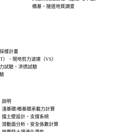
橋基、隧道地質調查
採樣計畫
PT）、現地剪力波速（VS）
力試驗、滲透試驗
驗
說明
淺基礎/樁基礎承載力計算
擋土壁設計、支撐系統
滑動面分析、安全係數計算
地震時土壤液化潛能