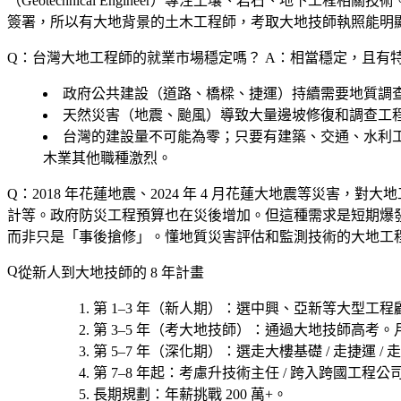
（Geotechnical Engineer）專注土壤、岩石、
簽署，所以有大地背景的土木工程師，考取大地技師執照能明
Q：台灣大地工程師的就業市場穩定嗎？
A：相當穩定，且有
政府公共建設（道路、橋樑、捷運）持續需要地質調
天然災害（地震、颱風）導致大量邊坡修復和調查工
台灣的建設量不可能為零；只要有建築、交通、水利
木業其他職種激烈。
Q：2018 年花蓮地震、2024 年 4 月花蓮大地震等災害，對
計等。政府防災工程預算也在災後增加。但這種需求是短期爆
而非只是「事後搶修」。懂地質災害評估和監測技術的大地工
從新人到大地技師的 8 年計畫
第 1–3 年（新人期）
：選
中興、亞新等大型工程
第 3–5 年（考大地技師）
：通過大地技師高考。月薪從
第 5–7 年（深化期）
：選
走大樓基礎 / 走捷運 /
第 7–8 年起
：考慮
升技術主任 / 跨入跨國工程公司
長期規劃
：年薪挑戰 200 萬+。