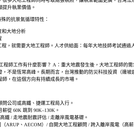
地下工程相關技術。很多大地工程師同時考取兩張執照，讓執業範圍更廣
顯提升執業價值。
特殊的抗景氣循環特性：
查和大地分析
程
工程，就需要大地工程師。人才供給面：每年大地技師考試通過
大地工程師工作有什麼影響？
A：重大地震發生後，大地工程師的需
發，不是恆常高峰。長期而言，台灣推動的防災科技投資（邊坡
程師，在這個方向有持續成長的市場。
顧問公司或高鐵、捷運工程局
入行。
 60K 跳到 90K–130K。
 走高鐵 / 走地震耐震評估 / 走離岸風電基礎
。
（ARUP、AECOM）/ 自開大地工程顧問 / 跨入離岸風電（高