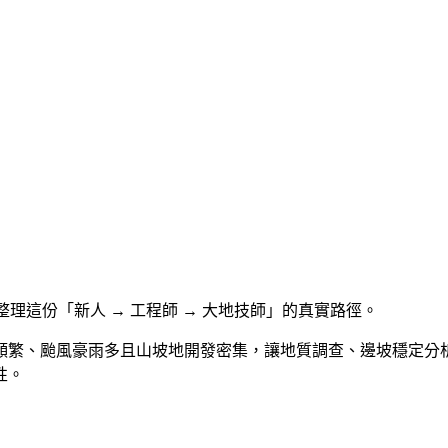
求，整理這份「新人 → 工程師 → 大地技師」的真實路徑。
頻繁、颱風豪雨多且山坡地開發密集，讓地質調查、邊坡穩定分
性。