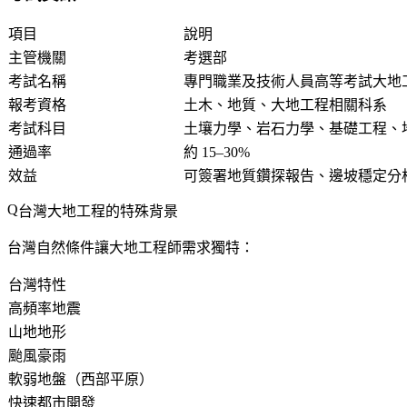
項目
說明
主管機關
考選部
考試名稱
專門職業及技術人員高等考試大地
報考資格
土木、地質、大地工程相關科系
考試科目
土壤力學、岩石力學、基礎工程、
通過率
約 15–30%
效益
可簽署地質鑽探報告、邊坡穩定分
台灣大地工程的特殊背景
台灣自然條件讓大地工程師需求獨特：
台灣特性
高頻率地震
山地地形
颱風豪雨
軟弱地盤（西部平原）
快速都市開發