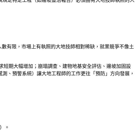
。台灣法規規定特定工程（如邊坡整治報告）必須由有大地技師執照的人
人數有限，市場上有執照的大地技師相對稀缺，就業競爭不像土
求短期大幅增加；崩塌調查、建物地基安全評估、邊坡加固設
感測、預警系統）讓大地工程師的工作更往「預防」方向發展，
薪）
。