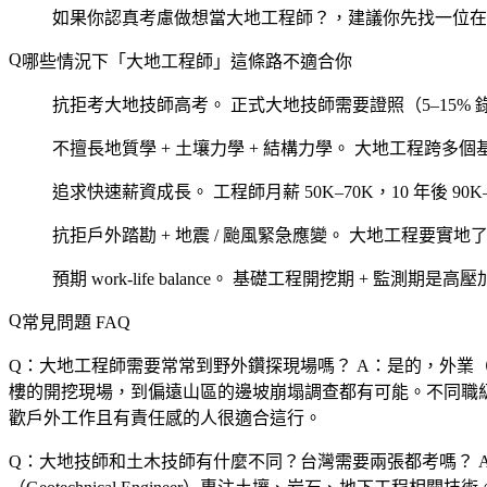
如果你認真考慮做想當大地工程師？，建議你先找一位在
哪些情況下「大地工程師」這條路不適合你
抗拒考大地技師高考。
正式大地技師需要證照（5–15% 
不擅長地質學 + 土壤力學 + 結構力學。
大地工程跨多個
追求快速薪資成長。
工程師月薪 50K–70K，10 年後 90K
抗拒戶外踏勘 + 地震 / 颱風緊急應變。
大地工程要實地了
預期 work-life balance。
基礎工程開挖期 + 監測期是高壓
常見問題 FAQ
Q：大地工程師需要常常到野外鑽探現場嗎？
A：是的，外業
樓的開挖現場，到偏遠山區的邊坡崩塌調查都有可能。不同職級
歡戶外工作且有責任感的人很適合這行。
Q：大地技師和土木技師有什麼不同？台灣需要兩張都考嗎？