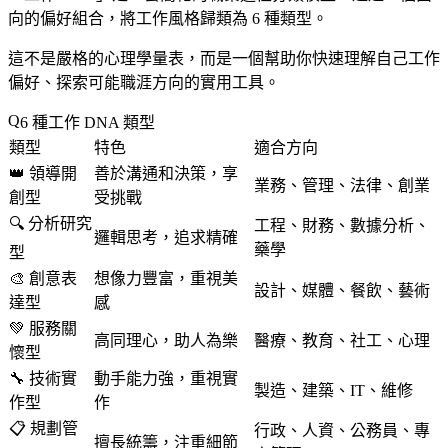
向的偏好組合，將工作風格歸類為 6 種類型。
這不是嚴格的心理學量表，而是一個幫助你快速理解自己工作
偏好、探索可能職涯方向的實用工具。
6 種工作 DNA 類型
類型
特色
適合方向
👑 領導開
善於溝通和決策，享
業務、管理、法律、創業
創型
受挑戰
🔍 分析研究
工程、財務、數據分析、
邏輯思考，追求精確
藥學
型
🎨 創意表
想像力豐富，重視美
設計、媒體、餐飲、藝術
達型
感
💚 服務關
高同理心，助人為樂
醫療、教育、社工、心理
懷型
🔧 技術實
動手能力強，重視實
製造、建築、IT、維修
作型
作
📋 規劃管
行政、人資、公務員、專
擅長統籌，注重細節