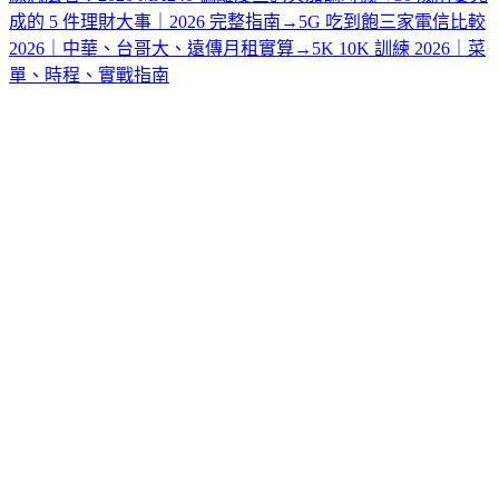
成的 5 件理財大事｜2026 完整指南
→
5G 吃到飽三家電信比較
2026｜中華、台哥大、遠傳月租實算
→
5K 10K 訓練 2026｜菜
單、時程、實戰指南