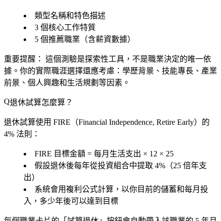
類型名稱和特色描述
3 個核心工作特質
5 個推薦職業（含薪資數據）
重要提醒：
這個測驗是探索性工具，不是職業決定的唯一依
據。你的實際職涯選擇還應考慮：學歷背景、技能專長、產業
前景、個人興趣和生活規劃等因素。
退休試算怎麼算？
退休試算使用 FIRE（Financial Independence, Retire Early）的
4% 法則：
FIRE 目標金額
= 每月生活支出 × 12 × 25
假設退休後每年從投資組合中提取 4%（25 倍年支
出）
系統會用複利公式計算，以你目前的儲蓄和每月投
入，多少年後可以達到目標
每個職業卡片的「試算退休」按鈕會自動帶入該職業的 5 年月