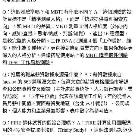
Q：這個測驗準嗎？和 MBTI 有什麼不同？
A：這個測驗的設
計目標不是「精準測量人格」，而是「快速提供職涯探索方
向」。和 MBTI 的差異：MBTI 測量 4 個人格維度（外向/內
向、感知/直覺、思考/情感、判斷/知覺），產出 16 種類型，
是較完整的人格分類。工作 DNA 只測量 4 個「工作偏好」維
度，簡化為 6 種類型，更直接對應到職業方向。如果你想要更
深入的人格分析，建議搭配使用站上的
MBTI 職業適性測驗
和
DISC 工作風格測驗
。
Q：推薦的職業薪資數據來源是什麼？
A：薪資數據來自
faqs.tw 的 563 篇職涯文章，每篇文章的薪資表格經過市場調
查和公開資料交叉驗證（主計處薪資統計、人力銀行調查、業
界訪談）。「5 年中位數」代表在該職業工作約 5 年的從業人
員月薪中間值。實際薪資受地區（台北 vs 中南部）、公司規
模、個人能力和產業景氣影響，表中數字為參考值。
Q：FIRE 退休試算的假設合理嗎？
A：FIRE 計算使用國際通
用的 4% 安全提取率法則（Trinity Study），這個法則假設退休