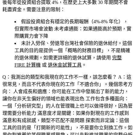
後每年從投資組合提取 4%，在歷史上大多數 30 年期間不會
耗盡資金。需要注意的限制：
假設投資組合有穩定的長期報酬（4%-8% 年化），
但實際市場會波動
未考慮通膨
：如果通膨高於預期，實
際購買力會下降
未計入勞保、勞退等台灣社會保險的退休給付。這個
工具的目的是提供一個「概略的財務目標」，不是精確
的退休規劃。如需更詳細的退休試算，請使用
完整
FIRE 計算機
或
退休金試算工具
。
Q：我測出的類型和我現在的工作不一樣，該怎麼看？
A：這
很常見，而且不代表你現在的工作「不適合你」。幾個思考方
向：
人會成長和適應
：你可能在工作中發展出了新的能力，
讓你在非天生偏好的領域也能表現出色
工作包含多種面向
：
一個「分析研究型」的人在管理職上也可以做得很好，因為管
理需要分析能力
滿意度才是關鍵
：如果你對現在的工作感到
滿意和有成就感，類型不匹配不是問題
探索而非定論
：這個
工具的目的是「打開新的可能性」，不是要你立刻換工作。如
果你對推薦的某個職業感興趣，可以先點進該職業的完整分析