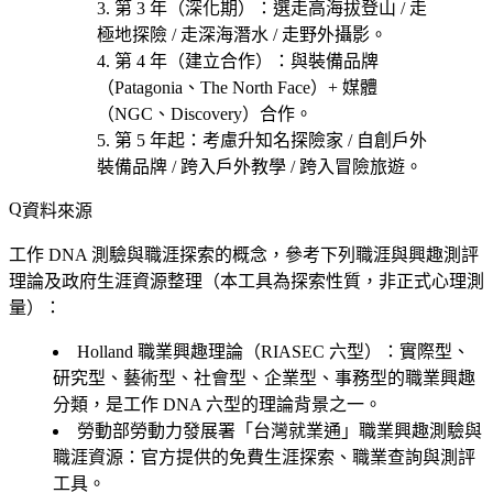
第 3 年（深化期）
：選
走高海拔登山 / 走
極地探險 / 走深海潛水 / 走野外攝影
。
第 4 年（建立合作）
：與裝備品牌
（Patagonia、The North Face）+ 媒體
（NGC、Discovery）合作。
第 5 年起
：考慮
升知名探險家 / 自創戶外
裝備品牌 / 跨入戶外教學 / 跨入冒險旅遊
。
資料來源
工作 DNA 測驗與職涯探索的概念，參考下列職涯與興趣測評
理論及政府生涯資源整理（本工具為探索性質，非正式心理測
量）：
Holland 職業興趣理論（RIASEC 六型）
：實際型、
研究型、藝術型、社會型、企業型、事務型的職業興趣
分類，是工作 DNA 六型的理論背景之一。
勞動部勞動力發展署「台灣就業通」職業興趣測驗與
職涯資源
：官方提供的免費生涯探索、職業查詢與測評
工具。