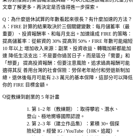
文章了解更多，再決定是否值得進一步探索。
Q：為什麼退休試算的年數看起來很長？有什麼加速的方法？
A：FIRE 計算的結果取決於三個關鍵變數：每月儲蓄率（最
重要）、投資報酬率、和每月支出。加速達成 FIRE 的策略：
提高儲蓄率
：從薪資的 30% 提高到 50%，FIRE 年數可能縮短
10 年以上
增加收入來源
：副業、投資收益、轉職加薪都能加
速
降低生活支出
：不是要你過苦日子，而是區分「需要」和
「想要」
提高投資報酬
：但要注意風險，追求過高報酬可能
適得其反
善用台灣的社會保險
：勞保老年給付和勞退新制加
總，退休後每月可能有 2-3 萬元的基本保障，這部分可以降低
你的 FIRE 目標金額。
從教練到創業的 5 年計畫
第 1–2 年（教練期）
：取得
攀岩、潛水、
登山、極地嚮導
國際認證。
第 2–3 年（建立作品集）
：累積 30+ 個探
險紀錄 + 經營 IG / YouTube（10K+ 追蹤）。