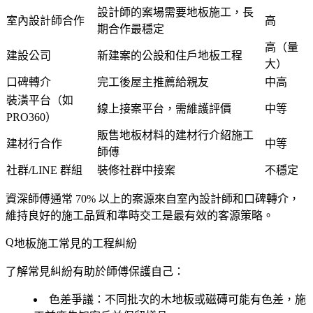
設計師的案場需要地板施工，長
室內設計師合作
高
期合作最穩定
高（量
建設公司
新建案的公設和住戶地板工程
大）
口碑轉介
完工後屋主推薦給親友
中高
裝潢平台（如
線上接案平台，需維護評價
中等
PRO360）
販售地板材料的建材行介紹施工
建材行合作
中等
師傅
社群/LINE 群組
裝修社群中接案
不穩定
資深師傅通常 70% 以上的案源來自室內設計師和口碑轉介，
維持良好的施工品質和準時交工是最有效的客源策略。
地板施工常見的工程糾紛
了解常見糾紛有助於師傅保護自己：
色差爭議
：不同批次的木地板或磁磚可能有色差，施