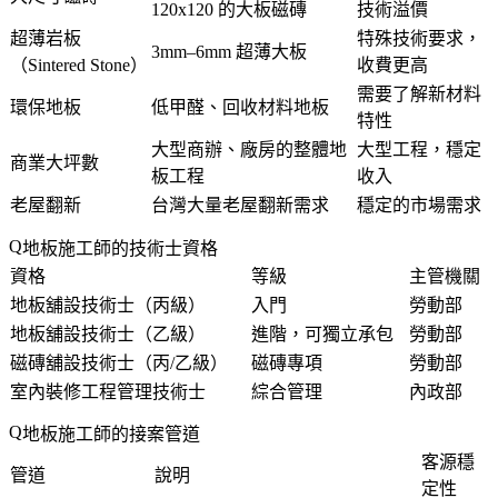
120x120 的大板磁磚
技術溢價
超薄岩板
特殊技術要求，
3mm–6mm 超薄大板
（Sintered Stone）
收費更高
需要了解新材料
環保地板
低甲醛、回收材料地板
特性
大型商辦、廠房的整體地
大型工程，穩定
商業大坪數
板工程
收入
老屋翻新
台灣大量老屋翻新需求
穩定的市場需求
地板施工師的技術士資格
資格
等級
主管機關
地板舖設技術士（丙級）
入門
勞動部
地板舖設技術士（乙級）
進階，可獨立承包
勞動部
磁磚舖設技術士（丙/乙級）
磁磚專項
勞動部
室內裝修工程管理技術士
綜合管理
內政部
地板施工師的接案管道
客源穩
管道
說明
定性