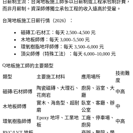
日薪制主流
：台灣地板施工師多以日薪制或工程承包制計費，
而非月薪制。資深師傅獨立承包工程的收入遠高於受雇。
台灣地板施工日薪行情（2026）：
磁磚工/石材工：每天 2,500–4,500 元
木地板師傅：每天 3,000–5,500 元
環氧樹脂地坪師傅：每天 3,500–6,000 元
頂尖師傅（特殊工法）：每天 6,000–10,000 元
地板施工師的主要類型
技術難
類型
主要施工材料
應用場所
度
陶瓷磁磚、大理石、
廚房、浴室、大
磁磚/石材師傅
中高
花崗岩
廳
實木、海島型、超耐
臥室、客廳、辦
木地板師傅
中
磨
公室
Epoxy 地坪、工業地
工廠、停車場、
環氧樹脂師傅
中高
板
廚房
PVC/LVT 地板
商辦、醫院、學