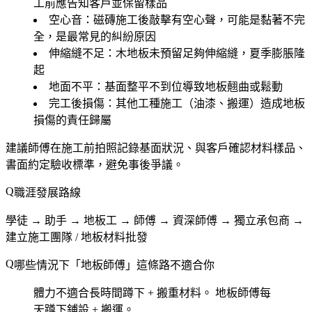
工前應告知客戶並保留樣品
空心音
：磁磚施工後敲擊有空心聲，可能是黏著不完
全，是最常見的糾紛原因
伸縮縫不足
：木地板未預留足夠伸縮縫，夏季膨脹隆
起
地面不平
：基面整平不到位導致地板翹曲或鬆動
完工後損傷
：其他工種施工（油漆、搬運）造成地板
損傷的責任歸屬
建議師傅在施工前拍照記錄基面狀況、與客戶確認材料樣品、
書面約定驗收標準，避免事後爭議。
職涯發展路線
學徒 → 助手 → 地板工 → 師傅 → 資深師傅 → 獨立承包商 →
建立施工團隊 / 地板材料批發
哪些情況下「地板師傅」這條路不適合你
體力不適合長時間蹲下 + 搬重材料。
地板師傅每
天蹲下鋪設 + 搬運。