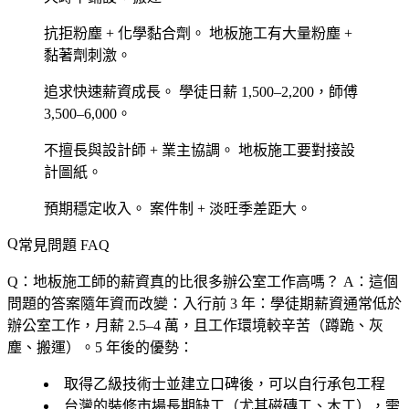
抗拒粉塵 + 化學黏合劑。
地板施工有大量粉塵 +
黏著劑刺激。
追求快速薪資成長。
學徒日薪 1,500–2,200，師傅
3,500–6,000。
不擅長與設計師 + 業主協調。
地板施工要對接設
計圖紙。
預期穩定收入。
案件制 + 淡旺季差距大。
常見問題 FAQ
Q：地板施工師的薪資真的比很多辦公室工作高嗎？
A：這個
問題的答案隨年資而改變：入行前 3 年：學徒期薪資通常低於
辦公室工作，月薪 2.5–4 萬，且工作環境較辛苦（蹲跪、灰
塵、搬運）。5 年後的優勢：
取得乙級技術士並建立口碑後，可以自行承包工程
台灣的裝修市場長期缺工（尤其磁磚工、木工），需