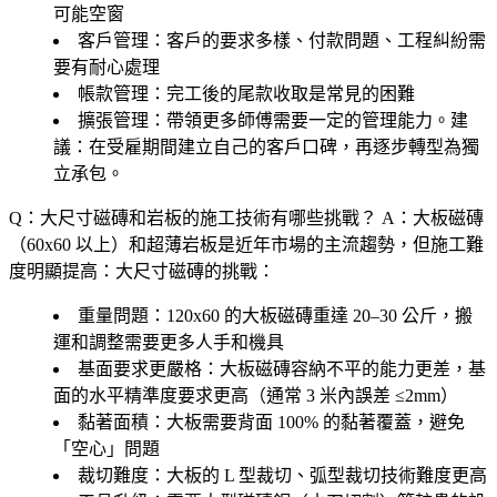
可能空窗
客戶管理
：客戶的要求多樣、付款問題、工程糾紛需
要有耐心處理
帳款管理
：完工後的尾款收取是常見的困難
擴張管理
：帶領更多師傅需要一定的管理能力。建
議：在受雇期間建立自己的客戶口碑，再逐步轉型為獨
立承包。
Q：大尺寸磁磚和岩板的施工技術有哪些挑戰？
A：大板磁磚
（60x60 以上）和超薄岩板是近年市場的主流趨勢，但施工難
度明顯提高：大尺寸磁磚的挑戰：
重量問題
：120x60 的大板磁磚重達 20–30 公斤，搬
運和調整需要更多人手和機具
基面要求更嚴格
：大板磁磚容納不平的能力更差，基
面的水平精準度要求更高（通常 3 米內誤差 ≤2mm）
黏著面積
：大板需要背面 100% 的黏著覆蓋，避免
「空心」問題
裁切難度
：大板的 L 型裁切、弧型裁切技術難度更高