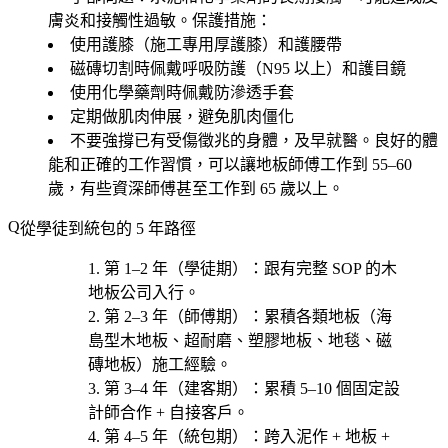
膚炎和接觸性過敏。保護措施：
使用護膝（施工專用厚護膝）和護腰帶
磁磚切割時佩戴呼吸防護（N95 以上）和護目鏡
使用化學藥劑時佩戴防滲透手套
定期做肌肉伸展，避免肌肉僵化
不要強撐已有受傷徵兆的身體，及早就醫。良好的體
能和正確的工作習慣，可以讓地板師傅工作到 55–60
歲，有些資深師傅甚至工作到 65 歲以上。
從學徒到統包的 5 年路徑
第 1–2 年（學徒期）
：跟有完整 SOP 的木
地板公司入行。
第 2–3 年（師傅期）
：累積各類地板（
海
島型木地板、超耐磨、塑膠地板、地毯、磁
磚地板
）施工經驗。
第 3–4 年（建客期）
：累積 5–10 個固定設
計師合作 + 自接客戶。
第 4–5 年（統包期）
：跨入泥作 + 地板 +