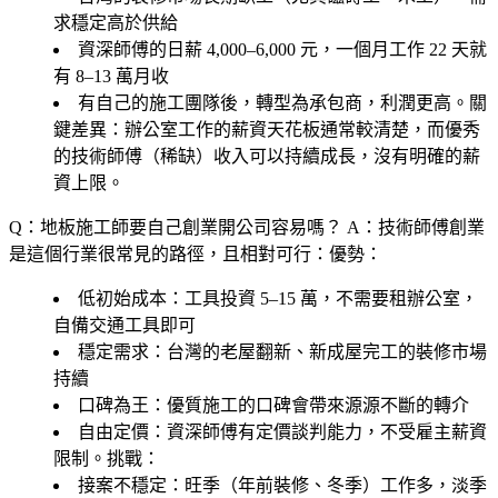
求穩定高於供給
資深師傅的日薪 4,000–6,000 元，一個月工作 22 天就
有 8–13 萬月收
有自己的施工團隊後，轉型為承包商，利潤更高。關
鍵差異：辦公室工作的薪資天花板通常較清楚，而優秀
的技術師傅（稀缺）收入可以持續成長，沒有明確的薪
資上限。
Q：地板施工師要自己創業開公司容易嗎？
A：技術師傅創業
是這個行業很常見的路徑，且相對可行：優勢：
低初始成本
：工具投資 5–15 萬，不需要租辦公室，
自備交通工具即可
穩定需求
：台灣的老屋翻新、新成屋完工的裝修市場
持續
口碑為王
：優質施工的口碑會帶來源源不斷的轉介
自由定價
：資深師傅有定價談判能力，不受雇主薪資
限制。挑戰：
接案不穩定
：旺季（年前裝修、冬季）工作多，淡季