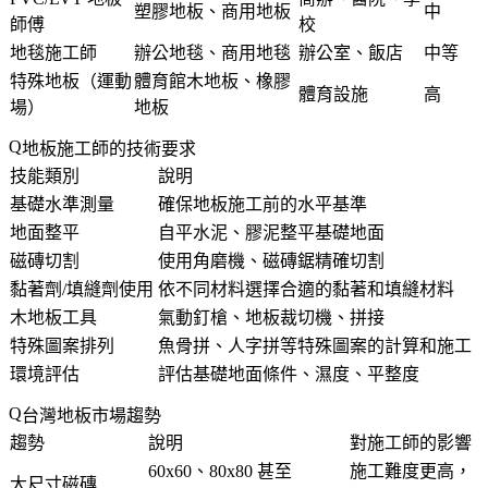
塑膠地板、商用地板
中
師傅
校
地毯施工師
辦公地毯、商用地毯
辦公室、飯店
中等
特殊地板（運動
體育館木地板、橡膠
體育設施
高
場）
地板
地板施工師的技術要求
技能類別
說明
基礎水準測量
確保地板施工前的水平基準
地面整平
自平水泥、膠泥整平基礎地面
磁磚切割
使用角磨機、磁磚鋸精確切割
黏著劑/填縫劑使用
依不同材料選擇合適的黏著和填縫材料
木地板工具
氣動釘槍、地板裁切機、拼接
特殊圖案排列
魚骨拼、人字拼等特殊圖案的計算和施工
環境評估
評估基礎地面條件、濕度、平整度
台灣地板市場趨勢
趨勢
說明
對施工師的影響
60x60、80x80 甚至
施工難度更高，
大尺寸磁磚