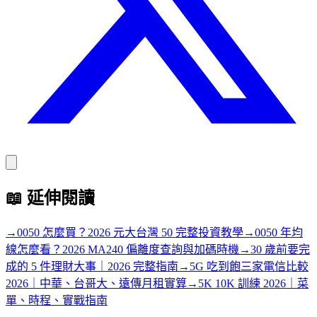
📖
延伸閱讀
→
0050 怎麼買？2026 元大台灣 50 完整投資教學
→
0050 年均
線怎麼看？2026 MA240 偏離度查詢與加碼時機
→
30 歲前要完
成的 5 件理財大事｜2026 完整指南
→
5G 吃到飽三家電信比較
2026｜中華、台哥大、遠傳月租實算
→
5K 10K 訓練 2026｜菜
單、時程、實戰指南