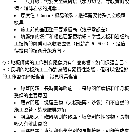
工具升級
：需要大型磁磚鋸（水刀切割）等較貴的設
備。超薄岩板的挑戰：
厚度僅 3–6mm，極易破裂，搬運需要特殊真空吸盤
機具
施工前的基面整平要求極高（幾乎零誤差）
填縫劑的選擇和顏色匹配更精細。掌握大板和岩板施
工技術的師傅可以收取溢價（日薪高 30–50%），是值
得投資的技術升級方向。
Q：地板師傅的工作對身體健康有什麼影響？如何保護自己？
A：長期的地板施工工作對身體有累積性影響，但可以透過好
的工作習慣降低傷害：常見職業傷害：
膝蓋問題
：長時間蹲跪施工，是膝關節磨損和半月板
受傷的主要原因
腰背問題
：搬運重物（大板磁磚、沙袋）和不自然的
施工姿勢，造成腰肌勞損
粉塵吸入
：磁磚切割的矽塵、填縫劑的揮發物，長期
吸入有健康風險
手部問題
：水泥和化學藥劑的長期接觸，可能造成皮