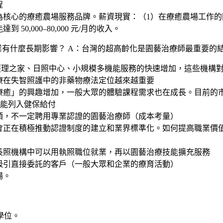
程
為核心的療癒農場服務品牌。薪資現實：（1）在療癒農場工作
,000–80,000 元/月的收入。
業有什麼長期影響？
A：台灣的超高齡化是園藝治療師最重要的
理之家、日照中心、小規模多機能服務的快速增加，這些機構
療在失智照護中的非藥物療法定位越來越重要
療癒」的興趣增加，一般大眾的體驗課程需求也在成長。目前的
能列入健保給付
領，不一定聘用專業認證的園藝治療師（成本考量）
正在積極推動認證制度的建立和業界標準化。如何提高職業價值：（
長照機構中可以用執照職位就業，再以園藝治療技能擴充服務
吸引直接委託的客戶（一般大眾和企業的療育活動）
場。
學位
。