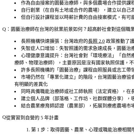
作為自由接案的園藝治療師，與多個農場合作提供課
自行創業（在自有土地或合作的農場），建立以自己
但自行設計課程並以時薪計費的自由接案模式，有可能達到 50
Q：園藝治療師在台灣的就業前景如何？超高齡社會對這個職
長照機構快速擴張
：台灣政府的
長照 2.0
政策推動了護
失智症人口增加
：失智照護的需求急速成長，園藝治
心理健康意識提升
：台灣社會對「環境療法」「自然
療師、物理治療師），主要原因是沒有國家執照保護，不
許多長照機構的「園藝治療」課程由照服員或志工帶
市場仍然在「專業化建立」的階段，台灣園藝治療協會
有明顯的差異化
同時具備職能治療師或社工師執照（法定資格），在
建立個人品牌（部落格、工作坊、社群媒體分享），
結合農業療育師認證（農業部），拓展到療癒農場市
從實習到自營的 5 年計畫
第 1 步
：取得
園藝、農業、心理或職能治療相關