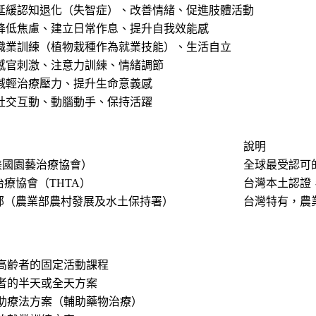
延緩認知退化（失智症）、改善情緒、促進肢體活動
降低焦慮、建立日常作息、提升自我效能感
職業訓練（植物栽種作為就業技能）、生活自立
感官刺激、注意力訓練、情緒調節
減輕治療壓力、提升生命意義感
社交互動、動腦動手、保持活躍
說明
美國園藝治療協會）
全球最受認可的
療協會（THTA）
台灣本土認證，
部（農業部農村發展及水土保持署）
台灣特有，農
高齡者的固定活動課程
者的半天或全天方案
助療法方案（輔助藥物治療）