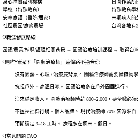
身心障礙福利機構
日間作業所
學校（特殊教育）
特殊教育學
安寧療護（醫院/居家）
末期病人的
社區農園/療癒農場
台灣各地有療
職涯發展路線
園藝/農業/輔導/護理相關背景 → 園藝治療培訓課程 → 取得台灣
哪些情況下「園藝治療師」這條路不適合你
沒有園藝 + 心理 / 治療雙背景。
園藝治療師需要懂植物學 
抗拒戶外 + 高溫日曬。
園藝治療多在戶外園圃進行。
追求穩定收入。
園藝治療師時薪 800–2,000，要全職
不擅長社群行銷 + 個人品牌。
現代治療師 70% 客源來自 I
預期穩定 9–18 工時。
療程多在週末 + 假日。
常見問題 FAQ