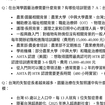
Q：在台灣學園藝治療需要什麼背景？有哪些培訓管道？
A：
農業/園藝相關背景
：農業大學（中興大學農業、台灣
輔助療法/福祉相關背景
：職能治療師（OT）、物理
護理/長照背景
：護理之家和日照中心的護理人員，學
一般興趣入門
：對植物有熱情但沒有相關背景的一般
每年開辦初階和進階培訓課程（費用約 15,000–40,00
農業部/農委會培訓
：農業部不定期推出「農業療育師
學術機構
：部分農業大學（中興大學）和職能治療相
AHTA 認證（美國）
：想取得國際最高認可的 HTR
認證培訓通常需要 3–6 個月、費用 15,000–40,000 元
從入門到可以獨立帶領活動，通常需要 1–2 年的學習
AHTA 的 HTR 認證需要更長時間（480 小時實
Q：台灣的失智症長者越來越多，園藝治療在失智照護中有什
模：
台灣 65 歲以上人口中，每 13 人就有 1 位失智症患者（
隨著台灣超高齡化（2025 年進入超高齡社會），失智症人口