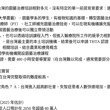
台灣的園藝治療培訓相對多元，沒有特定的單一前提背景要求：
大學農藝）、園藝學系的學生，有植物知識的基礎，轉型園藝治
治療師（PT）、社工師補充園藝治療技術，可以在現有機構擴充
習園藝治療後可以獨立帶領活動
人，也可以透過培訓課程入門，但進入醫療院所工作的競爭力相對
0 元），是台灣最主要的本土培訓機構，結業後可以申請 THTA 認證
」相關培訓，結合農業和療育概念
關學術機構開設園藝治療課程
 認證，需要 480 小時受督導實習（在台灣難以完成，通常需要
和實習
習），在台灣完整取得的難度較高。
麼角色？
A：台灣進入超高齡社會，失智症患者人數快速增加，
2025 年估計）
預計在 2050 年超過 80 萬人