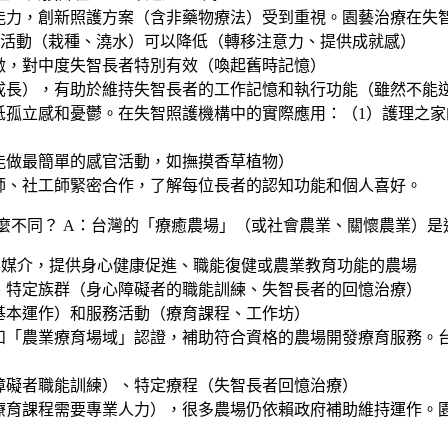
能力，創新照護方案（含非藥物療法）受到重視。園藝治療在失智
活動（栽種、澆水）可以降低（轉移注意力、提供成就感）
激，對中度失智長者特別有效（喚起舊時記憶）
成長），有助於維持失智長者的工作記憶和執行功能（雖然不能
立感和憂鬱。在失智照護機構中的實際應用：（1）護理之家的園藝治
能做最簡單的感官活動，如撫摸香草植物）
師、社工師緊密合作，了解每位長者的認知功能和個人喜好。
什麼不同？
A：台灣的「療癒農場」（或社會農業、關懷農業）是
境為主要媒介，提供身心健康促進、職能復健或農業教育功能的農場
、特定族群（身心障礙者的職能訓練、失智長者的回憶治療）
基本運作）和服務活動（療育課程、工作坊）
和「農業療育場域」認證，補助符合資格的農場開發療育服務。
障礙者職能訓練）、特定療程（失智長者回憶治療）
療育課程需要專業人力），很多農場仍依賴政府補助維持運作。