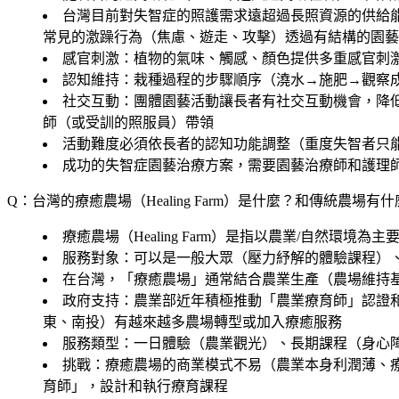
台灣目前對失智症的照護需求遠超過長照資源的供給
常見的激躁行為（焦慮、遊走、攻擊）透過有結構的園藝
感官刺激
：植物的氣味、觸感、顏色提供多重感官刺
認知維持
：栽種過程的步驟順序（澆水→施肥→觀察
社交互動
：團體園藝活動讓長者有社交互動機會，降低孤
師（或受訓的照服員）帶領
活動難度必須依長者的認知功能調整（重度失智者只
成功的失智症園藝治療方案，需要園藝治療師和護理
Q：台灣的療癒農場（Healing Farm）是什麼？和傳統農場有
療癒農場（Healing Farm）是指以農業/自然環
服務對象：可以是一般大眾（壓力紓解的體驗課程）
在台灣，「療癒農場」通常結合農業生產（農場維持
政府支持：農業部近年積極推動「農業療育師」認證
東、南投）有越來越多農場轉型或加入療癒服務
服務類型：一日體驗（農業觀光）、長期課程（身心
挑戰：療癒農場的商業模式不易（農業本身利潤薄、
育師」，設計和執行療育課程