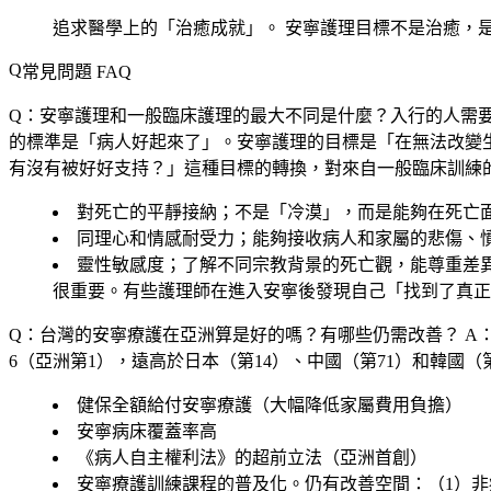
追求醫學上的「治癒成就」。
安寧護理目標不是治癒，是
常見問題 FAQ
Q：安寧護理和一般臨床護理的最大不同是什麼？入行的人需
的標準是「病人好起來了」。安寧護理的目標是「在無法改變
有沒有被好好支持？」這種目標的轉換，對來自一般臨床訓練
對死亡的平靜接納；不是「冷漠」，而是能夠在死亡
同理心和情感耐受力；能夠接收病人和家屬的悲傷、
靈性敏感度；了解不同宗教背景的死亡觀，能尊重差
很重要。有些護理師在進入安寧後發現自己「找到了真正
Q：台灣的安寧療護在亞洲算是好的嗎？有哪些仍需改善？
A：
6（亞洲第1），遠高於日本（第14）、中國（第71）和韓國（
健保全額給付安寧療護（大幅降低家屬費用負擔）
安寧病床覆蓋率高
《病人自主權利法》的超前立法（亞洲首創）
安寧療護訓練課程的普及化。仍有改善空間：（1）非