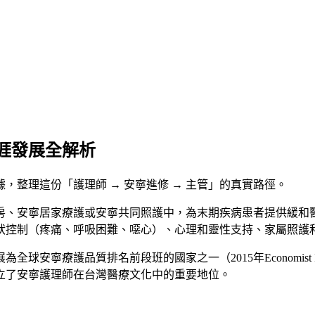
涯發展全解析
據，整理這份「護理師 → 安寧進修 → 主管」的真實路徑。
 Nurse）是在安寧病房、安寧居家療護或安寧共同照護中，為末期疾病患者提供緩
狀控制（疼痛、呼吸困難、噁心）、心理和靈性支持、家屬照護
安寧療護品質排名前段班的國家之一（2015年Economist Int
確立了安寧護理師在台灣醫療文化中的重要地位。