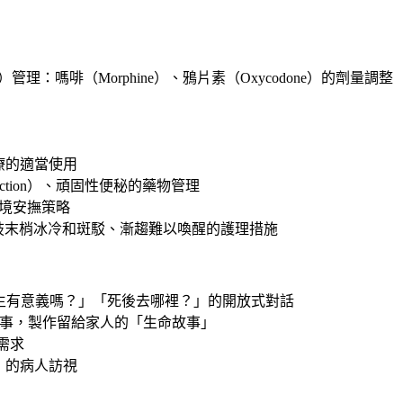
ds）管理：嗎啡（Morphine）、鴉片素（Oxycodone）的劑量調整
療的適當使用
uction）、頑固性便秘的藥物管理
環境安撫策略
喉鳴、四肢末梢冰冷和斑駁、漸趨難以喚醒的護理措施
伴：「我的人生有意義嗎？」「死後去哪裡？」的開放式對話
顧人生敘事，製作留給家人的「生命故事」
需求
）的病人訪視