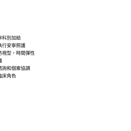
寧科別加給
執行安寧照護
訪視型，時間彈性
職
P諮詢和個案協調
臨床角色