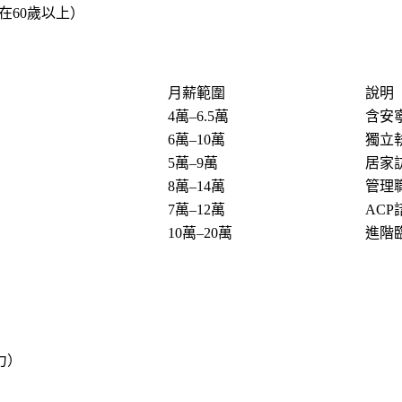
在60歲以上）
月薪範圍
說明
4萬–6.5萬
含安
6萬–10萬
獨立
5萬–9萬
居家
8萬–14萬
管理
7萬–12萬
AC
10萬–20萬
進階
力）