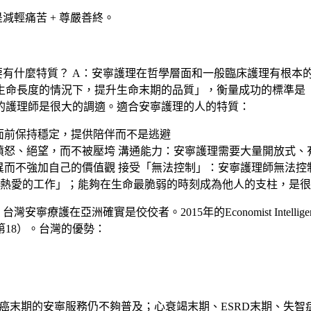
減輕痛苦 + 尊嚴善終。
要有什麼特質？
A：安寧護理在哲學層面和一般臨床護理有根本
生命長度的情況下，提升生命末期的品質」，衡量成功的標準是
的護理師是很大的調適。適合安寧護理的人的特質：
面前保持穩定，提供陪伴而不是逃避
憤怒、絕望，而不被壓垮
溝通能力
：安寧護理需要大量開放式、
異而不強加自己的價值觀
接受「無法控制」
：安寧護理師無法控
熱愛的工作」；能夠在生命最脆弱的時刻成為他人的支柱，是很
台灣安寧療護在亞洲確實是佼佼者。2015年的Economist Intel
第18）。台灣的優勢：
癌末期的安寧服務仍不夠普及；心衰竭末期、ESRD末期、失智