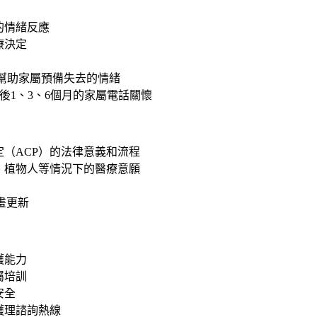
的情緒反應
療決定
世前，幫助家屬預備失去的情緒
病人逝世後1、3、6個月的家屬電話關懷
（ACP）的法律意義和流程
、植物人等情況下的醫療意願
畫更新
護能力
屬培訓
安全
護理諮詢熱線