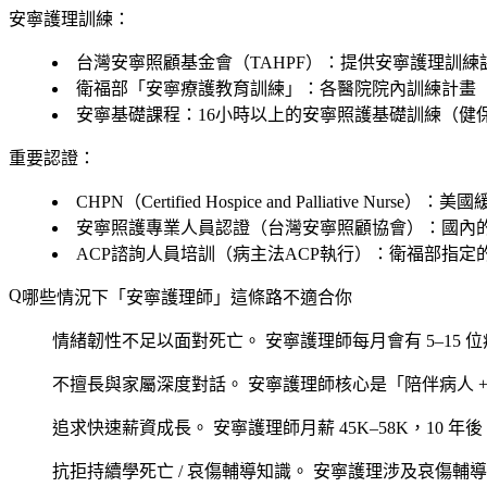
安寧護理訓練：
台灣安寧照顧基金會（TAHPF）：提供安寧護理訓練
衛福部「安寧療護教育訓練」：各醫院院內訓練計畫
安寧基礎課程：16小時以上的安寧照護基礎訓練（健
重要認證：
CHPN（Certified Hospice and Palliativ
安寧照護專業人員認證（台灣安寧照顧協會）：國內
ACP諮詢人員培訓（病主法ACP執行）：衛福部指定
哪些情況下「安寧護理師」這條路不適合你
情緒韌性不足以面對死亡。
安寧護理師每月會有 5–15 位病
不擅長與家屬深度對話。
安寧護理師核心是「陪伴病人 +
追求快速薪資成長。
安寧護理師月薪 45K–58K，10 年後 
抗拒持續學死亡 / 哀傷輔導知識。
安寧護理涉及哀傷輔導