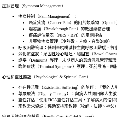
症狀管理（Symptom Management）
疼痛控制（Pain Management）：
癌症疼痛（Cancer Pain）的阿片類藥物（Opioi
爆發痛（Breakthrough Pain）的救援藥物管理
疼痛評估量表（NRS、BPI）的定期評估
非藥物疼痛管理（冷熱敷、芳療、音樂治療）
呼吸困難管理：低劑量嗎啡減輕主觀呼吸困難感、氧
消化道症狀：頑固性噁心嘔吐、腸阻塞（Bowel Obstr
譫妄（Delirium）護理：末期病人的意識混亂管理和
臨終症狀（Terminal Symptoms）護理：死前
心理和靈性照護（Psychological & Spiritual Care）
存在性苦難（Existential Suffering）的陪
尊嚴療法（Dignity Therapy）：與病人共同回
靈性評估：使用FICA靈性評估工具，了解病人的信仰
宗教需求協調：協助安排宗教師（牧師、法師、神父
家屬照護和哀傷輔導（Family Care & Grief Support）