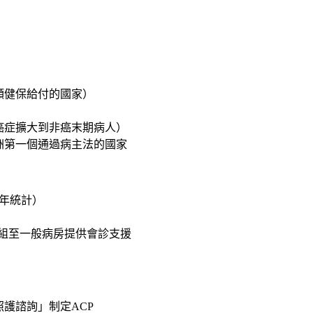
額健保給付的國家）
從癌症擴大到非癌末期病人）
亞洲第一個通過病主法的國家
4年統計）
寧療護小組至一般病房提供會診支援
照護諮詢」制定ACP