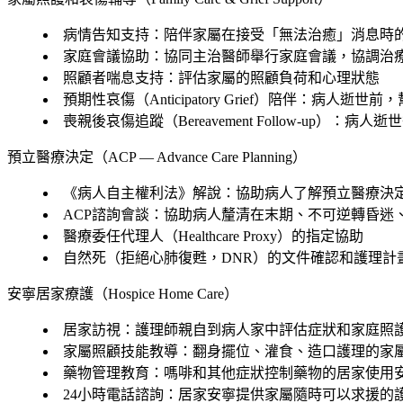
病情告知支持：陪伴家屬在接受「無法治癒」消息時
家庭會議協助：協同主治醫師舉行家庭會議，協調治
照顧者喘息支持：評估家屬的照顧負荷和心理狀態
預期性哀傷（Anticipatory Grief）陪伴：病人逝
喪親後哀傷追蹤（Bereavement Follow-up）：
預立醫療決定（ACP — Advance Care Planning）
《病人自主權利法》解說：協助病人了解預立醫療決定
ACP諮詢會談：協助病人釐清在末期、不可逆轉昏迷
醫療委任代理人（Healthcare Proxy）的指定協助
自然死（拒絕心肺復甦，DNR）的文件確認和護理計
安寧居家療護（Hospice Home Care）
居家訪視：護理師親自到病人家中評估症狀和家庭照
家屬照顧技能教導：翻身擺位、灌食、造口護理的家
藥物管理教育：嗎啡和其他症狀控制藥物的居家使用
24小時電話諮詢：居家安寧提供家屬隨時可以求援的