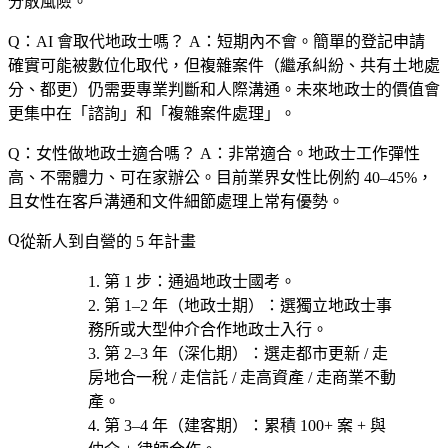
分散風險。
Q：AI 會取代地政士嗎？
A：短期內不會。簡單的登記申請
確實可能被數位化取代，但複雜案件（繼承糾紛、共有土地處
分、都更）仍需要專業判斷和人際溝通。未來地政士的價值會
更集中在「諮詢」和「複雜案件處理」。
Q：女性做地政士適合嗎？
A：非常適合。地政士工作彈性
高、不需體力、可在家辦公。目前業界女性比例約 40–45%，
且女性在客戶溝通和文件細節處理上常有優勢。
從新人到自營的 5 年計畫
第 1 步
：通過
地政士國考
。
第 1–2 年（地政士期）
：選
獨立地政士事
務所或大型仲介合作地政士
入行。
第 2–3 年（深化期）
：選
走都市更新 / 走
房地合一稅 / 走信託 / 走高資產 / 走商業不動
產
。
第 3–4 年（建客期）
：累積 100+ 案 + 與