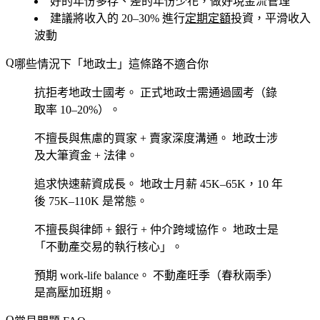
好的年份多存、差的年份少花，做好現金流管理
建議將收入的 20–30% 進行
定期定額
投資，平滑收入
波動
哪些情況下「地政士」這條路不適合你
抗拒考地政士國考。
正式地政士需通過國考（錄
取率 10–20%）。
不擅長與焦慮的買家 + 賣家深度溝通。
地政士涉
及大筆資金 + 法律。
追求快速薪資成長。
地政士月薪 45K–65K，10 年
後 75K–110K 是常態。
不擅長與律師 + 銀行 + 仲介跨域協作。
地政士是
「不動產交易的執行核心」。
預期 work-life balance。
不動產旺季（春秋兩季）
是高壓加班期。