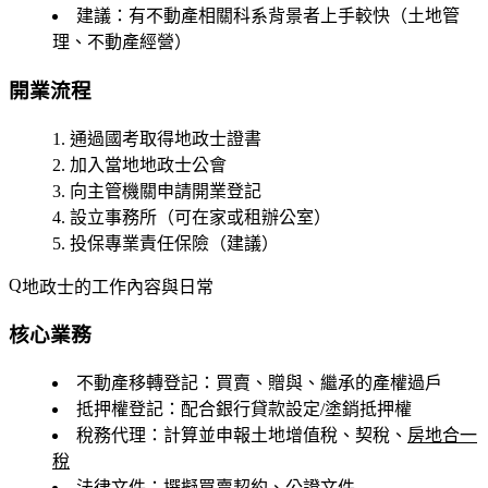
建議
：有不動產相關科系背景者上手較快（土地管
理、不動產經營）
開業流程
通過國考取得地政士證書
加入當地地政士公會
向主管機關申請開業登記
設立事務所（可在家或租辦公室）
投保專業責任保險（建議）
地政士的工作內容與日常
核心業務
不動產移轉登記
：買賣、贈與、繼承的產權過戶
抵押權登記
：配合銀行貸款設定/塗銷抵押權
稅務代理
：計算並申報土地增值稅、契稅、
房地合一
稅
法律文件
：撰擬買賣契約、公證文件