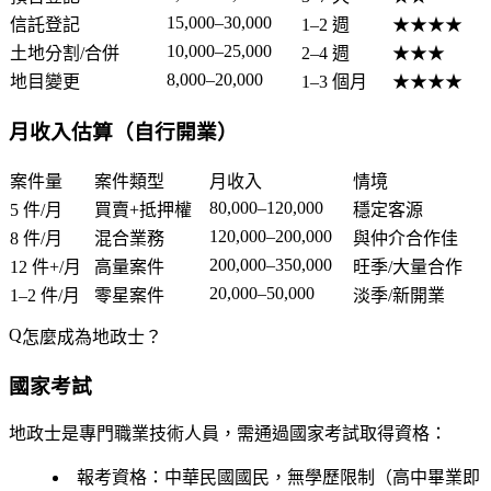
15,000–30,000
信託登記
1–2 週
★★★★
10,000–25,000
土地分割/合併
2–4 週
★★★
8,000–20,000
地目變更
1–3 個月
★★★★
月收入估算（自行開業）
案件量
案件類型
月收入
情境
80,000–120,000
5 件/月
買賣+抵押權
穩定客源
120,000–200,000
8 件/月
混合業務
與仲介合作佳
200,000–350,000
12 件+/月
高量案件
旺季/大量合作
20,000–50,000
1–2 件/月
零星案件
淡季/新開業
怎麼成為地政士？
國家考試
地政士是專門職業技術人員，需通過國家考試取得資格：
報考資格
：中華民國國民，無學歷限制（高中畢業即