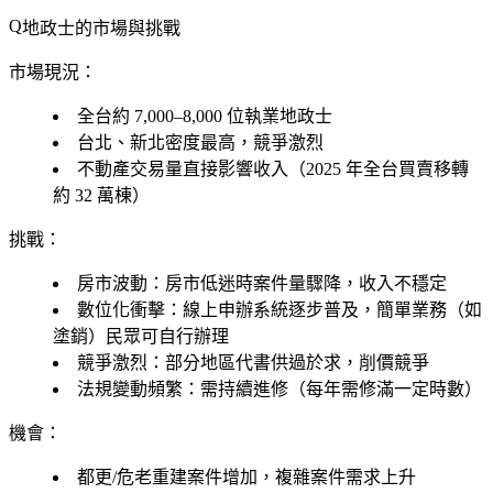
地政士的市場與挑戰
市場現況：
全台約 7,000–8,000 位執業地政士
台北、新北密度最高，競爭激烈
不動產交易量直接影響收入（2025 年全台買賣移轉
約 32 萬棟）
挑戰：
房市波動
：房市低迷時案件量驟降，收入不穩定
數位化衝擊
：線上申辦系統逐步普及，簡單業務（如
塗銷）民眾可自行辦理
競爭激烈
：部分地區代書供過於求，削價競爭
法規變動頻繁
：需持續進修（每年需修滿一定時數）
機會：
都更/危老重建案件增加，複雜案件需求上升