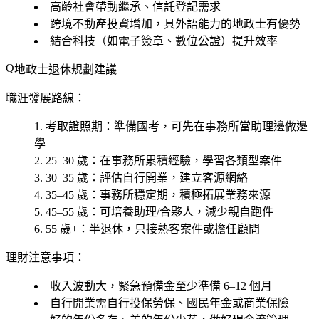
高齡社會帶動繼承、信託登記需求
跨境不動產投資增加，具外語能力的地政士有優勢
結合科技（如電子簽章、數位公證）提升效率
地政士退休規劃建議
職涯發展路線：
考取證照期
：準備國考，可先在事務所當助理邊做邊
學
25–30 歲
：在事務所累積經驗，學習各類型案件
30–35 歲
：評估自行開業，建立客源網絡
35–45 歲
：事務所穩定期，積極拓展業務來源
45–55 歲
：可培養助理/合夥人，減少親自跑件
55 歲+
：半退休，只接熟客案件或擔任顧問
理財注意事項：
收入波動大，
緊急預備金
至少準備 6–12 個月
自行開業需自行投保勞保、國民年金或商業保險