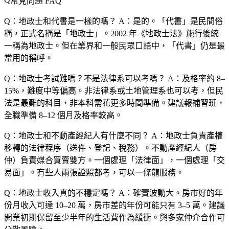
常見問題 FAQ
Q：地政士和代書是一樣的嗎？
A：是的。「代書」是民間俗
稱，正式名稱是「地政士」。2002 年《地政士法》施行後統
一稱為地政士。但在業界和一般民眾口語中，「代書」仍是最
常用的稱呼。
Q：地政士考試難嗎？不是法律系可以考嗎？
A：及格率約 8–
15%，難度中等偏高。非法律系或土地管理系也可以考，但民
法是最難的科目，非本科需花更多時間準備。建議報補習班，
全職準備 8–12 個月及格率較高。
Q：地政士和不動產經紀人有什麼不同？
A：地政士負責產權
移轉的法律程序（送件、登記、稅務）。不動產經紀人（房
仲）負責媒合買賣雙方。一個處理「法律面」，一個處理「交
易面」。有些人兩張證照都考，可以一條龍服務。
Q：地政士收入真的不穩定嗎？
A：確實波動大。房市好的年
份月收入可達 10–20 萬，房市差的年份可能只有 3–5 萬。建議
開業初期保留至少半年的生活費作為緩衝。與多家仲介合作可