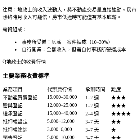
注意
：地政士的收入波動大，與不動產交易量直接連動。房市
熱絡時月收入可翻倍，房市低迷時可能僅有基本底薪。
薪資組成：
事務所受僱：底薪 + 案件抽成（10–30%）
自行開業：全額收入，但需自付事務所營運成本
地政士的收費行情
主要業務收費標準
業務項目
代辦費行情
承辦時間
難度
15,000–30,000
不動產買賣登記
1–2 週
★★★
12,000–25,000
贈與登記
1–2 週
★★★
15,000–40,000
繼承登記
2–4 週
★★★★
5,000–12,000
抵押權設定
3–7 天
★★
3,000–6,000
抵押權塗銷
3–7 天
★
5,000–10,000
預告登記
3–7 天
★★