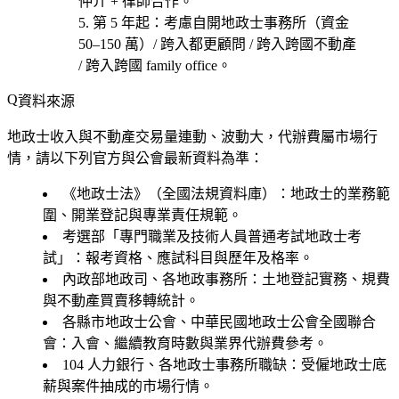
仲介 + 律師合作。
第 5 年起
：考慮
自開地政士事務所（資金
50–150 萬）/ 跨入都更顧問 / 跨入跨國不動產
/ 跨入跨國 family office
。
資料來源
地政士收入與不動產交易量連動、波動大，代辦費屬市場行
情，請以下列官方與公會最新資料為準：
《地政士法》（全國法規資料庫）
：地政士的業務範
圍、開業登記與專業責任規範。
考選部「專門職業及技術人員普通考試地政士考
試」
：報考資格、應試科目與歷年及格率。
內政部地政司、各地政事務所
：土地登記實務、規費
與不動產買賣移轉統計。
各縣市地政士公會、中華民國地政士公會全國聯合
會
：入會、繼續教育時數與業界代辦費參考。
104 人力銀行、各地政士事務所職缺
：受僱地政士底
薪與案件抽成的市場行情。