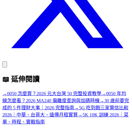
📖
延伸閱讀
→
0050 怎麼買？2026 元大台灣 50 完整投資教學
→
0050 年均
線怎麼看？2026 MA240 偏離度查詢與加碼時機
→
30 歲前要完
成的 5 件理財大事｜2026 完整指南
→
5G 吃到飽三家電信比較
2026｜中華、台哥大、遠傳月租實算
→
5K 10K 訓練 2026｜菜
單、時程、實戰指南