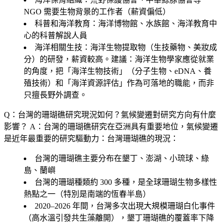
NGO 需要生物背景的工作者（薪資偏低）
科普和海洋教育
：海洋博物館、水族館、海洋教育中
心的科普解說人員
海洋相關生技
：海洋生物提取物（生技藥物、美妝成
分）的研發，薪資較高。建議：海洋生物學家應從就業
的角度，把「海洋生物技術」（分子生物、eDNA、養
殖技術）和「海洋資源評估」作為可落地的職能，而非
只擅長野外調查。
Q：台灣的珊瑚礁研究現況如何？氣候變遷對研究方向有什麼
影響？
A：台灣的珊瑚礁研究在亞洲具有重要地位，氣候變遷
是近年最重要的研究驅動力：台灣珊瑚礁的現況：
台灣的珊瑚礁主要分布在墾丁、澎湖、小琉球、綠
島、蘭嶼
台灣的珊瑚種類約 300 多種，是全球珊瑚生物多樣性
熱點之一（特別是南端的恆春半島）
2020–2026 年間，台灣多次出現大規模珊瑚白化事件
（高水溫引發共生藻離開），墾丁珊瑚礁的覆蓋率下降