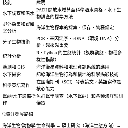
技能
說明
PADI 開放水域甚至科學潛水資格，水下生
水下調查和潛水
物調查的標準方法
野外採集和實驗
海洋生物標本的採集、保存、物種鑑定
室分析
PCR、基因定序、eDNA（環境 DNA）分
分子生物技術
析，越來越重要
R、Python 的生態統計（族群動態、物種多
統計分析
樣性指數）
遙測和 GIS
海洋衛星資料和地理資訊系統的應用
水下攝影
記錄海洋生物行為和棲地的科學攝影技術
在國際期刊（SCI）發表論文，英語寫作是
科學英語寫作
核心能力
聲納/水下設備操
魚群聲學調查（水下聲納）和各種海洋監測
作
儀器
職涯發展路線
海洋生物/動物學/生命科學 → 碩士研究（海洋生態方向）→