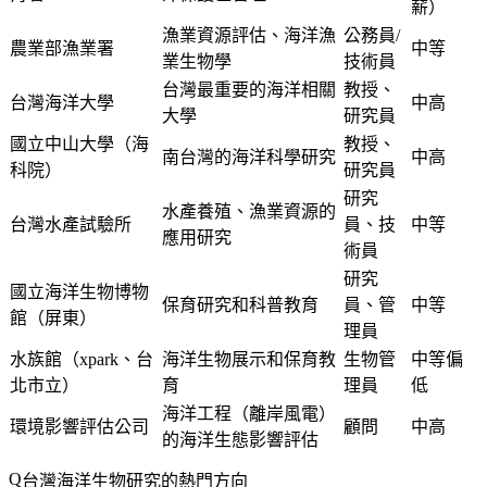
薪）
漁業資源評估、海洋漁
公務員/
農業部漁業署
中等
業生物學
技術員
台灣最重要的海洋相關
教授、
台灣海洋大學
中高
大學
研究員
國立中山大學（海
教授、
南台灣的海洋科學研究
中高
科院）
研究員
研究
水產養殖、漁業資源的
台灣水產試驗所
員、技
中等
應用研究
術員
研究
國立海洋生物博物
保育研究和科普教育
員、管
中等
館（屏東）
理員
水族館（xpark、台
海洋生物展示和保育教
生物管
中等偏
北市立）
育
理員
低
海洋工程（離岸風電）
環境影響評估公司
顧問
中高
的海洋生態影響評估
台灣海洋生物研究的熱門方向