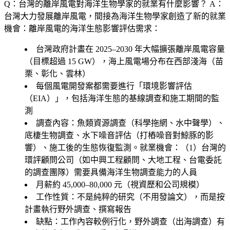
Q：台灣的離岸風電對海洋生物學家的就業有什麼影響？
A：
台灣大力發展離岸風電，間接為海洋生物學家創造了新的就業
機會：離岸風電的海洋生態影響評估需求：
台灣政府計畫在 2025–2030 年大幅擴張離岸風電容量
（目標超過 15 GW），海上風電場分布在西部淺海（苗
栗、彰化、雲林）
每個風電開發案都需要進行「環境影響評估
（EIA）」，包括海洋生態的基線調查和施工期間的監
測
調查內容：魚類資源調查（科學拖網、水中聲學）、
底棲生物調查、水下噪音評估（打樁噪音對鯨豚的影
響）、施工後的生態恢復監測。就業機會：（1）台灣的
環評顧問公司（如中興工程顧問、大地工程、台電委託
的調查團隊）需要具備海洋生物調查能力的人員
月薪約 45,000–80,000 元（視資歷和公司規模）
工作性質：不是純粹的研究（不用發論文），而是按
計畫執行野外調查、撰寫報告
缺點：工作內容較例行化，野外調查（出海調查）有