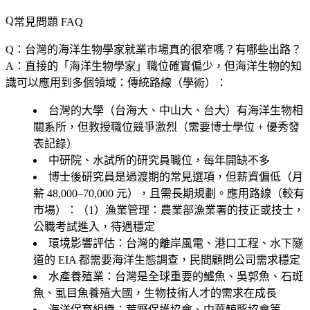
常見問題 FAQ
Q：台灣的海洋生物學家就業市場真的很窄嗎？有哪些出路？
A：直接的「海洋生物學家」職位確實偏少，但海洋生物的知
識可以應用到多個領域：傳統路線（學術）：
台灣的大學（台海大、中山大、台大）有海洋生物相
關系所，但教授職位競爭激烈（需要博士學位 + 優秀發
表記錄）
中研院、水試所的研究員職位，每年開缺不多
博士後研究員是過渡期的常見選項，但薪資偏低（月
薪 48,000–70,000 元），且需長期規劃。應用路線（較有
市場）：（1）
漁業管理
：農業部漁業署的技正或技士，
公職考試進入，待遇穩定
環境影響評估
：台灣的離岸風電、港口工程、水下隧
道的 EIA 都需要海洋生態調查，民間顧問公司需求穩定
水產養殖業
：台灣是全球重要的鱸魚、吳郭魚、石斑
魚、虱目魚養殖大國，生物技術人才的需求在成長
海洋保育組織
：荒野保護協會、中華鯨豚協會等