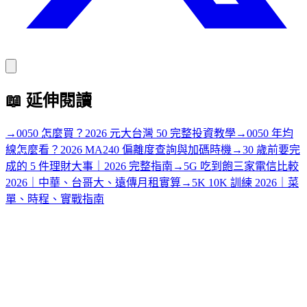
📖
延伸閱讀
→
0050 怎麼買？2026 元大台灣 50 完整投資教學
→
0050 年均
線怎麼看？2026 MA240 偏離度查詢與加碼時機
→
30 歲前要完
成的 5 件理財大事｜2026 完整指南
→
5G 吃到飽三家電信比較
2026｜中華、台哥大、遠傳月租實算
→
5K 10K 訓練 2026｜菜
單、時程、實戰指南