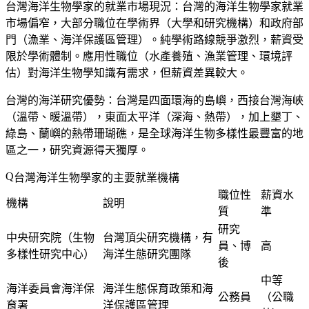
台灣海洋生物學家的就業市場現況
：台灣的海洋生物學家就業
市場偏窄，大部分職位在學術界（大學和研究機構）和政府部
門（漁業、海洋保護區管理）。純學術路線競爭激烈，薪資受
限於學術體制。應用性職位（水產養殖、漁業管理、環境評
估）對海洋生物學知識有需求，但薪資差異較大。
台灣的海洋研究優勢
：台灣是四面環海的島嶼，西接台灣海峽
（溫帶、暖溫帶），東面太平洋（深海、熱帶），加上墾丁、
綠島、蘭嶼的熱帶珊瑚礁，是全球海洋生物多樣性最豐富的地
區之一，研究資源得天獨厚。
台灣海洋生物學家的主要就業機構
職位性
薪資水
機構
說明
質
準
研究
中央研究院（生物
台灣頂尖研究機構，有
員、博
高
多樣性研究中心）
海洋生態研究團隊
後
中等
海洋委員會海洋保
海洋生態保育政策和海
公務員
（公職
育署
洋保護區管理