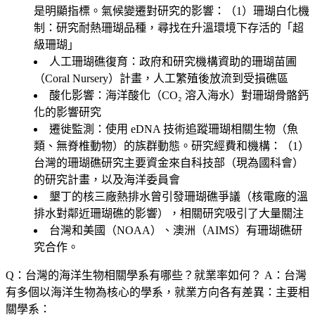
是明顯指標。氣候變遷對研究的影響：（1）
珊瑚白化機
制
：研究耐熱珊瑚品種，尋找在升溫環境下存活的「超
級珊瑚」
人工珊瑚礁復育
：政府和研究機構資助的珊瑚苗圃
（Coral Nursery）計畫，人工繁殖後放流到受損礁區
酸化影響
：海洋酸化（CO₂ 溶入海水）對珊瑚骨骼鈣
化的影響研究
遷徙監測
：使用 eDNA 技術追蹤珊瑚相關生物（魚
類、無脊椎動物）的族群動態。研究經費和機構：（1）
台灣的珊瑚礁研究主要資金來自科技部（現為國科會）
的研究計畫，以及海洋委員會
墾丁的核三廠熱排水曾引發珊瑚礁爭議（核電廠的溫
排水對鄰近珊瑚礁的影響），相關研究吸引了大量關注
台灣和美國（NOAA）、澳洲（AIMS）有珊瑚礁研
究合作。
Q：台灣的海洋生物相關學系有哪些？就業率如何？
A：台灣
有多個以海洋生物為核心的學系，就業方向各有差異：主要相
關學系：