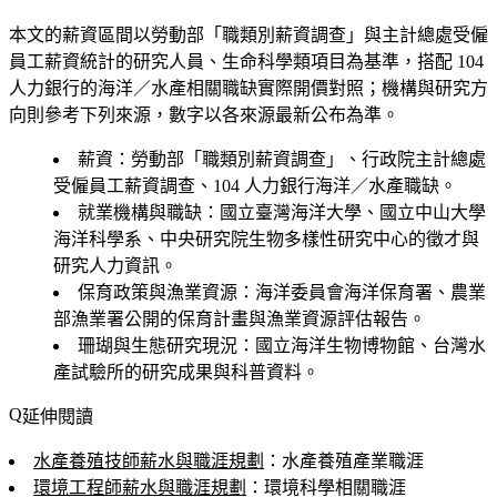
本文的薪資區間以勞動部「職類別薪資調查」與主計總處受僱
員工薪資統計的研究人員、生命科學類項目為基準，搭配 104
人力銀行的海洋／水產相關職缺實際開價對照；機構與研究方
向則參考下列來源，數字以各來源最新公布為準。
薪資
：勞動部「職類別薪資調查」、行政院主計總處
受僱員工薪資調查、104 人力銀行海洋／水產職缺。
就業機構與職缺
：國立臺灣海洋大學、國立中山大學
海洋科學系、中央研究院生物多樣性研究中心的徵才與
研究人力資訊。
保育政策與漁業資源
：海洋委員會海洋保育署、農業
部漁業署公開的保育計畫與漁業資源評估報告。
珊瑚與生態研究現況
：國立海洋生物博物館、台灣水
產試驗所的研究成果與科普資料。
延伸閱讀
水產養殖技師薪水與職涯規劃
：水產養殖產業職涯
環境工程師薪水與職涯規劃
：環境科學相關職涯