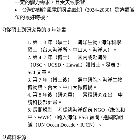
一定的體力需求，且受天候影響
台灣的離岸風電開發高峰期（2024–2030）是這類職
位的最好時機。
從碩士到研究員的 8 年計畫
第 1–3 年（碩士）
：海洋生物 / 海洋科學
碩士（台大海洋所、中山大、海洋大）。
第 4–7 年（博士）
：國內或赴海外
（USC、UCSD、Hawaii）讀博士。發表 3+
SCI 文章。
第 7 年（博士後）
：選
中研院、海洋生物
博物館、台大、中山大
做博後。
第 8 年後（研究員）
：累積研究產出 + 申
請科技部計畫。
長期規劃
：考慮
跳海洋保育 NGO（綠色和
平、WWF）/ 跨入海洋 ESG 顧問 / 進國際組
織（UN Ocean Decade、IUCN）
。
資料來源