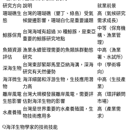
研究方向
說明
就業前景
珊瑚礁生
台灣的珊瑚礁（墾丁、綠島）受氣
高（氣候研究
態
候變遷影響，珊瑚白化是重要議題
需求成長）
中等（保育機
台灣海域有超過 30 種鯨豚，是東亞
鯨豚保育
構、漁業管
重要的鯨豚研究地點
理）
魚類資源
漁業永續管理需要的魚類族群動態
中高（漁業
評估
研究
署、水試所）
台灣東部緊鄰馬里亞納海溝，深海
中（學術導
深海生物
研究有天然優勢
向）
海洋微生
海洋細菌和浮游生物，生技應用潛
中高（生技產
物
力高
業）
離岸風電
台灣大規模發展離岸風電，需要評
高（環評顧問
生態影響
估對海洋生物的影響
市場）
台灣是世界重要的水產養殖國，生
高（產業需
水產養殖
物技術應用多
求）
海洋生物學家的技術技能