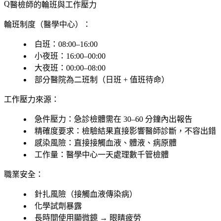
醫檢師的輪班與工作壓力
輪班制度（醫學中心）：
白班：08:00–16:00
小夜班：16:00–00:00
大夜班：00:00–08:00
部分醫院為二班制（日班 + 值班待命）
工作壓力來源：
急件壓力
：急診檢體需在 30–60 分鐘內出報告
精確度要求
：檢驗結果直接影響醫師診斷，不容出錯
感染風險
：直接接觸血液、體液、病原體
工作量
：醫學中心一天處理數千管檢體
職業安全：
針扎風險（接觸血液傳染病）
化學試劑暴露
長時間使用顯微鏡 → 眼睛疲勞