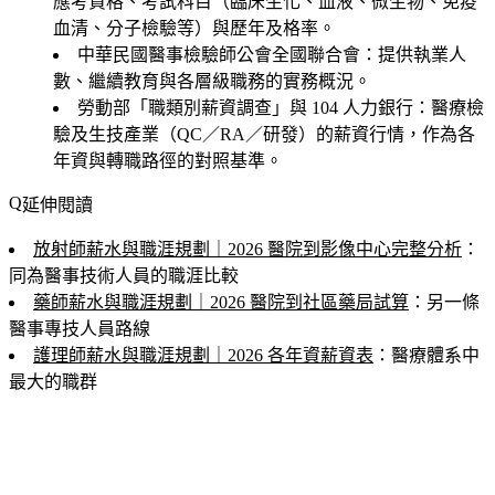
應考資格、考試科目（臨床生化、血液、微生物、免疫
血清、分子檢驗等）與歷年及格率。
中華民國醫事檢驗師公會全國聯合會
：提供執業人
數、繼續教育與各層級職務的實務概況。
勞動部「職類別薪資調查」與 104 人力銀行
：醫療檢
驗及生技產業（QC／RA／研發）的薪資行情，作為各
年資與轉職路徑的對照基準。
延伸閱讀
放射師薪水與職涯規劃｜2026 醫院到影像中心完整分析
：
同為醫事技術人員的職涯比較
藥師薪水與職涯規劃｜2026 醫院到社區藥局試算
：另一條
醫事專技人員路線
護理師薪水與職涯規劃｜2026 各年資薪資表
：醫療體系中
最大的職群