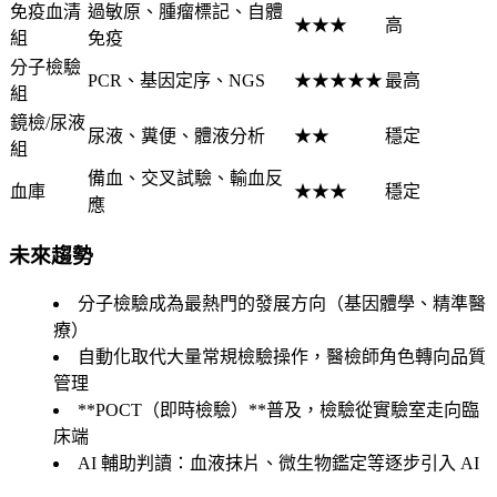
免疫血清
過敏原、腫瘤標記、自體
★★★
高
組
免疫
分子檢驗
PCR、基因定序、NGS
★★★★★
最高
組
鏡檢/尿液
尿液、糞便、體液分析
★★
穩定
組
備血、交叉試驗、輸血反
血庫
★★★
穩定
應
未來趨勢
分子檢驗
成為最熱門的發展方向（基因體學、精準醫
療）
自動化
取代大量常規檢驗操作，醫檢師角色轉向品質
管理
**POCT（即時檢驗）**普及，檢驗從實驗室走向臨
床端
AI 輔助判讀
：血液抹片、微生物鑑定等逐步引入 AI