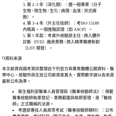
第 2–3 年（深化期）
：選一個專業（
分子
生物 / 微生物 / 生化 / 病理 / 血液 / 流式細
胞
）。
第 3–4 年（升主任技師）
：考
ISO 15189
內稽員 + 一個進階認證（如 ASCP）
。
第 5 年起
：考慮
升檢驗部主任 / 跨入體外
診斷（IVD）廠商業務 / 跨入精準醫療新創
（LDT 開發）
。
資料來源
本文薪資與國考資訊整理自下列官方與專業團體公開資料，醫
學中心、檢驗所與生技公司薪資差異大，實際數字請以各來源
最新公布為準。
衛生福利部醫事人員管理與《醫事檢驗師法》
：規範
醫事檢驗師執業登記、業務範圍與執照管理，是「醫檢
師」正式職稱的法源。
考選部專技人員高等考試（醫事檢驗師類科）
：公布