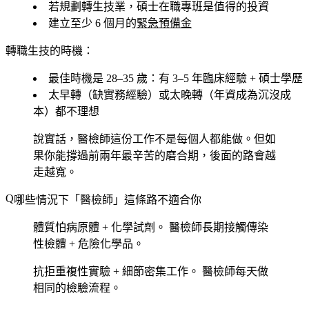
若規劃轉生技業，碩士在職專班是值得的投資
建立至少 6 個月的
緊急預備金
轉職生技的時機：
最佳時機是 28–35 歲：有 3–5 年臨床經驗 + 碩士學歷
太早轉（缺實務經驗）或太晚轉（年資成為沉沒成
本）都不理想
說實話，醫檢師這份工作不是每個人都能做。但如
果你能撐過前兩年最辛苦的磨合期，後面的路會越
走越寬。
哪些情況下「醫檢師」這條路不適合你
體質怕病原體 + 化學試劑。
醫檢師長期接觸傳染
性檢體 + 危險化學品。
抗拒重複性實驗 + 細節密集工作。
醫檢師每天做
相同的檢驗流程。