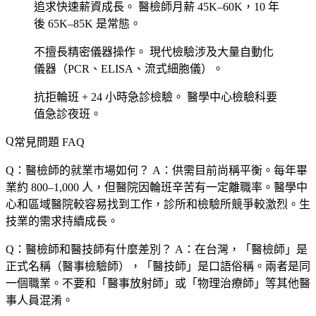
追求快速薪資成長。
醫檢師月薪 45K–60K，10 年
後 65K–85K 是常態。
不擅長精密儀器操作。
現代檢驗涉及大量自動化
儀器（PCR、ELISA、流式細胞儀）。
抗拒輪班 + 24 小時急診檢驗。
醫學中心檢驗科要
值急診夜班。
常見問題 FAQ
Q：醫檢師的就業市場如何？
A：供需目前尚稱平衡。每年畢
業約 800–1,000 人，但醫院因輪班辛苦有一定離職率。醫學中
心和區域醫院較容易找到工作，診所和檢驗所競爭較激烈。生
技業的需求持續成長。
Q：醫檢師和醫技師有什麼差別？
A：在台灣，「醫檢師」是
正式名稱（醫事檢驗師），「醫技師」是口語俗稱。兩者是同
一個職業。不要和「醫事放射師」或「物理治療師」等其他醫
事人員混淆。