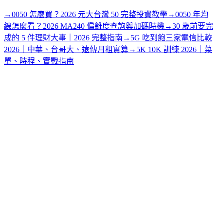
→
0050 怎麼買？2026 元大台灣 50 完整投資教學
→
0050 年均
線怎麼看？2026 MA240 偏離度查詢與加碼時機
→
30 歲前要完
成的 5 件理財大事｜2026 完整指南
→
5G 吃到飽三家電信比較
2026｜中華、台哥大、遠傳月租實算
→
5K 10K 訓練 2026｜菜
單、時程、實戰指南