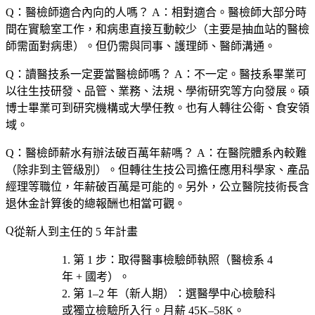
Q：醫檢師適合內向的人嗎？
A：相對適合。醫檢師大部分時
間在實驗室工作，和病患直接互動較少（主要是抽血站的醫檢
師需面對病患）。但仍需與同事、護理師、醫師溝通。
Q：讀醫技系一定要當醫檢師嗎？
A：不一定。醫技系畢業可
以往生技研發、品管、業務、法規、學術研究等方向發展。碩
博士畢業可到研究機構或大學任教。也有人轉往公衛、食安領
域。
Q：醫檢師薪水有辦法破百萬年薪嗎？
A：在醫院體系內較難
（除非到主管級別）。但轉往生技公司擔任應用科學家、產品
經理等職位，年薪破百萬是可能的。另外，公立醫院技術長含
退休金計算後的總報酬也相當可觀。
從新人到主任的 5 年計畫
第 1 步
：取得
醫事檢驗師執照
（醫檢系 4
年 + 國考）。
第 1–2 年（新人期）
：選
醫學中心檢驗科
或獨立檢驗所
入行。月薪 45K–58K。