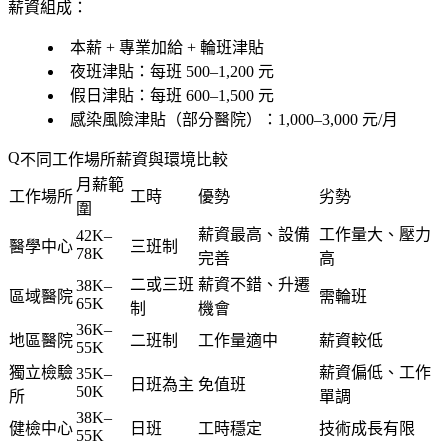
薪資組成：
本薪 + 專業加給 + 輪班津貼
夜班津貼：每班 500–1,200 元
假日津貼：每班 600–1,500 元
感染風險津貼（部分醫院）：1,000–3,000 元/月
不同工作場所薪資與環境比較
月薪範
工作場所
工時
優勢
劣勢
圍
薪資最高、設備
工作量大、壓力
42K–
醫學中心
三班制
78K
完善
高
二或三班
薪資不錯、升遷
38K–
區域醫院
需輪班
65K
制
機會
36K–
地區醫院
二班制
工作量適中
薪資較低
55K
獨立檢驗
薪資偏低、工作
35K–
日班為主
免值班
50K
所
單調
38K–
健檢中心
日班
工時穩定
技術成長有限
55K