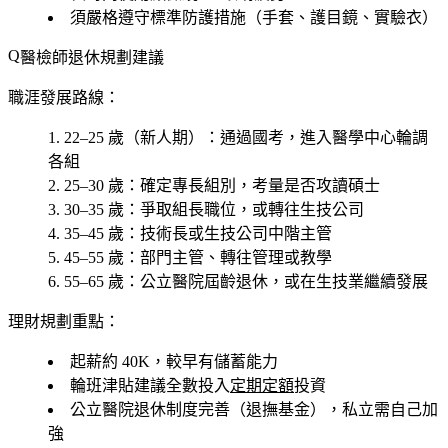
須嚴格遵守標準防護措施（手套、護目鏡、實驗衣）
醫檢師退休規劃建議
職涯發展路線：
22–25 歲（新人期）
：通過國考，進入醫學中心輪調
各組
25–30 歲
：確定專長組別，考量是否攻讀碩士
30–35 歲
：爭取組長職位，或轉往生技公司
35–45 歲
：技術長或生技公司中階主管
45–55 歲
：部門主管、轉往管理或教學
55–65 歲
：公立醫院屆齡退休，或在生技業繼續發展
理財規劃重點：
起薪約 40K，較早有儲蓄能力
輪班津貼建議全數投入
定期定額
投資
公立醫院退休制度完善（退撫基金），私立需自己加
強