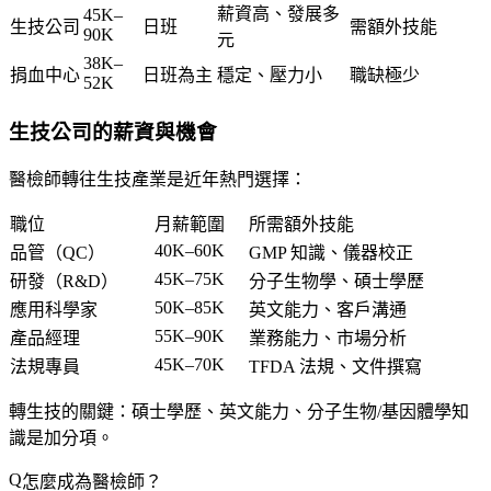
薪資高、發展多
45K–
生技公司
日班
需額外技能
90K
元
38K–
捐血中心
日班為主
穩定、壓力小
職缺極少
52K
生技公司的薪資與機會
醫檢師轉往生技產業是近年熱門選擇：
職位
月薪範圍
所需額外技能
40K–60K
品管（QC）
GMP 知識、儀器校正
45K–75K
研發（R&D）
分子生物學、碩士學歷
50K–85K
應用科學家
英文能力、客戶溝通
55K–90K
產品經理
業務能力、市場分析
45K–70K
法規專員
TFDA 法規、文件撰寫
轉生技的關鍵
：碩士學歷、英文能力、分子生物/基因體學知
識是加分項。
怎麼成為醫檢師？