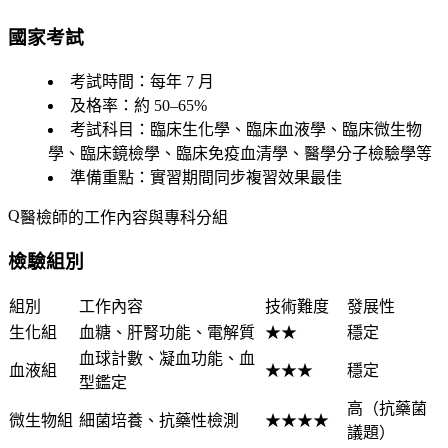
國家考試
考試時間
：每年 7 月
及格率
：約 50–65%
考試科目
：臨床生化學、臨床血液學、臨床微生物
學、臨床鏡檢學、臨床免疫血清學、醫學分子檢驗學等
準備重點
：實習期間同步複習效果最佳
醫檢師的工作內容與專科分組
檢驗組別
組別
工作內容
技術難度
發展性
生化組
血糖、肝腎功能、電解質
★★
穩定
血球計數、凝血功能、血
血液組
★★★
穩定
型鑑定
高（抗藥菌
微生物組
細菌培養、抗藥性檢測
★★★★
議題）