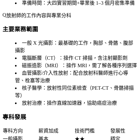
準備時間
：大四實習期間+畢業後 1–3 個月密集準備
放射師的工作內容與專業分科
主要業務範圍
一般 X 光攝影
：最基礎的工作，胸部、骨骼、腹部
攝影
電腦斷層（CT）
：操作 CT 掃描，含注射顯影劑
磁振造影（MRI）
：操作 MRI，需了解各種序列選擇
血管攝影/介入性放射
：配合放射科醫師進行心導
管、栓塞等治療
核子醫學
：放射性同位素檢查（PET-CT、骨骼掃描
等）
放射治療
：操作直線加速器，協助癌症治療
專科發展
專科方向
薪資加成
技術門檻
發展性
一般攝影
基本
★★
穩定