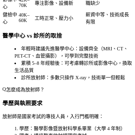
專注影像、設備新
職缺少
70K
心
健檢中
薪資中等、技術成長
40K–
工時正常、壓力小
60K
心
有限
醫學中心 vs 診所的取捨
年輕時建議先進醫學中心
：設備齊全（MRI、CT、
PET-CT、血管攝影），可學到完整技術
累積 5–8 年經驗後
：可考慮轉診所或影像中心，換取
生活品質
診所放射師
：多數只操作 X-ray，技術單一但輕鬆
怎麼成為放射師？
學歷與執照要求
放射師是國家考試的專技人員，入行門檻明確：
學歷
：醫學影像暨放射科學系畢業（大學 4 年制）