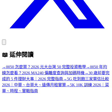
📖
延伸閱讀
→
0050 怎麼買？2026 元大台灣 50 完整投資教學
→
0050 年均
線怎麼看？2026 MA240 偏離度查詢與加碼時機
→
30 歲前要完
成的 5 件理財大事｜2026 完整指南
→
5G 吃到飽三家電信比較
2026｜中華、台哥大、遠傳月租實算
→
5K 10K 訓練 2026｜菜
單、時程、實戰指南