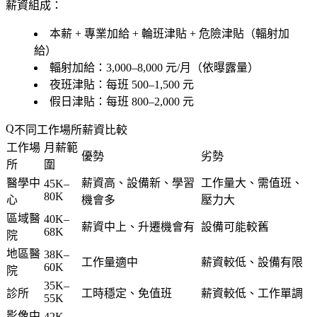
薪資組成：
本薪 + 專業加給 + 輪班津貼 + 危險津貼（輻射加
給）
輻射加給：3,000–8,000 元/月（依曝露量）
夜班津貼：每班 500–1,500 元
假日津貼：每班 800–2,000 元
不同工作場所薪資比較
工作場
月薪範
優勢
劣勢
所
圍
醫學中
薪資高、設備新、學習
工作量大、需值班、
45K–
80K
心
機會多
壓力大
區域醫
40K–
薪資中上、升遷機會有
設備可能較舊
68K
院
地區醫
38K–
工作量適中
薪資較低、設備有限
60K
院
35K–
診所
工時穩定、免值班
薪資較低、工作單調
55K
影像中
42K–