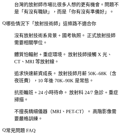
台灣的放射師市場比很多人想的更有機會。問題不
是「有沒有職缺」，而是「你有沒有準備好」。
哪些情況下「放射技術師」這條路不適合你
沒有放射技術系背景 + 國考執照。
正式放射技師
需要相關學位。
體質怕輻射 + 重症環境。
放射技師接觸 X 光、
CT、MRI 等放射線。
追求快速薪資成長。
放射技師月薪 50K–68K（含
夜班費），10 年後 70K–90K 是常態。
抗拒輪班 + 24 小時待命。
放射科 24/7 急診 + 重症
掃描。
不擅長精細儀器（MRI、PET-CT）。
高階影像需
要嚴格訓練。
常見問題 FAQ