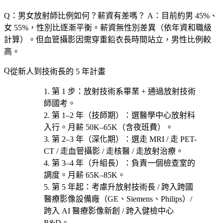
Q：男女放射師比例如何？薪資有差嗎？
A：目前約男 45%、
女 55%，性別比逐漸平衡。薪資無性別差異（依年資和職級
計算）。但血管攝影因需穿重鉛衣長時間站立，男性比例較
高。
從新人到技術長的 5 年計畫
第 1 步
：放射技術系畢業 + 通過放射技術
師國考。
第 1–2 年（技師期）
：選
醫學中心放射科
入行。月薪 50K–65K（含夜班費）。
第 2–3 年（深化期）
：選
走 MRI / 走 PET-
CT / 走血管攝影 / 走核醫 / 走放射治療
。
第 3–4 年（升組長）
：負責一個檢查室的
調度。月薪 65K–85K。
第 5 年起
：考慮
升放射技術長 / 跨入跨國
醫療影像設備廠（GE、Siemens、Philips）/
跨入 AI 醫療影像新創 / 跨入健檢中心
R&D
。