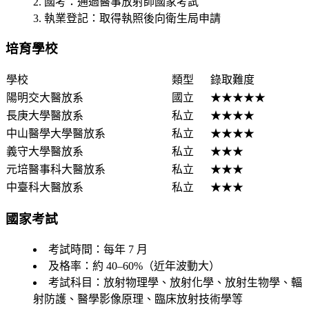
國考
：通過醫事放射師國家考試
執業登記
：取得執照後向衛生局申請
培育學校
學校
類型
錄取難度
陽明交大醫放系
國立
★★★★★
長庚大學醫放系
私立
★★★★
中山醫學大學醫放系
私立
★★★★
義守大學醫放系
私立
★★★
元培醫事科大醫放系
私立
★★★
中臺科大醫放系
私立
★★★
國家考試
考試時間
：每年 7 月
及格率
：約 40–60%（近年波動大）
考試科目
：放射物理學、放射化學、放射生物學、輻
射防護、醫學影像原理、臨床放射技術學等