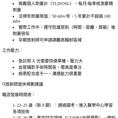
佩戴個人劑量計（TLD/OSL），每月/每季檢測累積
劑量
法規年劑量限值：50 mSv/年、5 年累計不超過 100
mSv
實際工作中，遵守防護原則（時間、距離、屏蔽）後
劑量很低
孕期放射師可申請調離高輻射區域
工作壓力：
急診照 X 光需要快速準確，壓力大
血管攝影手術時間長，需高度專注
病患配合度不一，溝通能力很重要
放射師退休規劃建議
職涯發展時間表：
22–25 歲（新人期）
：通過國考，進入醫學中心學習
各項技術
25–30 歲
：專攻特定領域（CT/MRI/血管攝影），開始