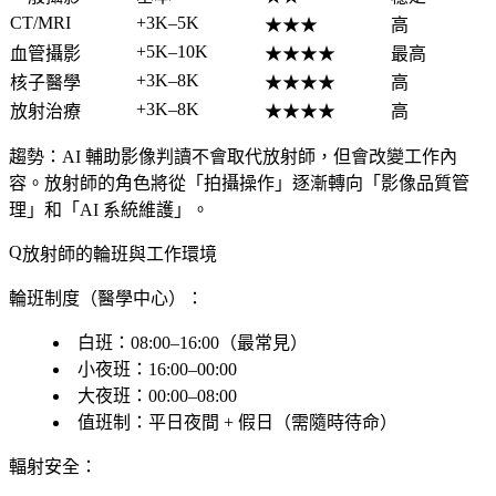
CT/MRI
+3K–5K
★★★
高
+5K–10K
血管攝影
★★★★
最高
+3K–8K
核子醫學
★★★★
高
+3K–8K
放射治療
★★★★
高
趨勢
：AI 輔助影像判讀不會取代放射師，但會改變工作內
容。放射師的角色將從「拍攝操作」逐漸轉向「影像品質管
理」和「AI 系統維護」。
放射師的輪班與工作環境
輪班制度（醫學中心）：
白班：08:00–16:00（最常見）
小夜班：16:00–00:00
大夜班：00:00–08:00
值班制：平日夜間 + 假日（需隨時待命）
輻射安全：