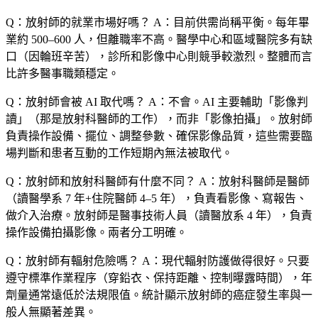
Q：放射師的就業市場好嗎？
A：目前供需尚稱平衡。每年畢
業約 500–600 人，但離職率不高。醫學中心和區域醫院多有缺
口（因輪班辛苦），診所和影像中心則競爭較激烈。整體而言
比許多醫事職類穩定。
Q：放射師會被 AI 取代嗎？
A：不會。AI 主要輔助「影像判
讀」（那是放射科醫師的工作），而非「影像拍攝」。放射師
負責操作設備、擺位、調整參數、確保影像品質，這些需要臨
場判斷和患者互動的工作短期內無法被取代。
Q：放射師和放射科醫師有什麼不同？
A：放射科醫師是醫師
（讀醫學系 7 年+住院醫師 4–5 年），負責看影像、寫報告、
做介入治療。放射師是醫事技術人員（讀醫放系 4 年），負責
操作設備拍攝影像。兩者分工明確。
Q：放射師有輻射危險嗎？
A：現代輻射防護做得很好。只要
遵守標準作業程序（穿鉛衣、保持距離、控制曝露時間），年
劑量通常遠低於法規限值。統計顯示放射師的癌症發生率與一
般人無顯著差異。