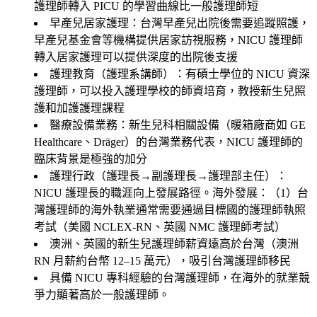
護理師轉入 PICU 的學習曲線比一般護理師短
早產兒居家護理
：台灣早產兒出院後需要追蹤照護，
早產兒基金會等機構提供居家訪視服務，NICU 護理師
轉入居家護理可以提供深度的出院後支援
護理教育（護理系講師）
：有碩士學位的 NICU 資深
護理師，可以投入護理學校的師資培育，教授新生兒照
護和加護護理課程
醫療設備業務
：新生兒科相關設備（暖箱廠商如 GE
Healthcare、Dräger）的台灣業務代表，NICU 護理師的
臨床背景是極強的加分
護理行政（護理長→副護理長→護理部主任）
：
NICU 護理長的職涯向上發展路徑。海外發展：（1）台
灣護理師的海外執業通常需要通過目標國的護理師執照
考試（美國 NCLEX-RN、英國 NMC 護理師考試）
澳洲、英國的新生兒護理師薪資遠高於台灣（澳洲
RN 月薪約台幣 12–15 萬元），吸引台灣護理師移民
具備 NICU 專科經驗的台灣護理師，在海外的就業競
爭力顯著高於一般護理師。