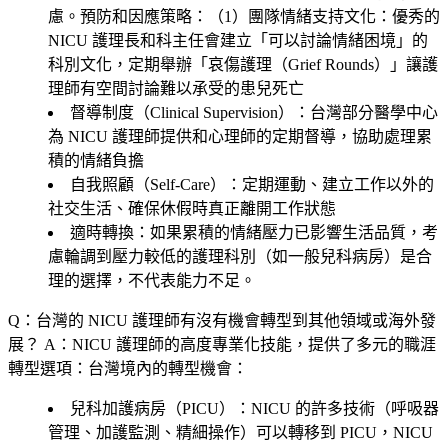
慮。預防和因應策略：（1）
團隊情緒支持文化
：優秀的
NICU 護理長和科主任會建立「可以討論情緒困境」的
科別文化，定期舉辦「哀傷護理（Grief Rounds）」讓護
理師有空間討論難以承受的患兒死亡
督導制度（Clinical Supervision）
：台灣部分醫學中心
為 NICU 護理師提供和心理師的定期督導，協助處理累
積的情緒負擔
自我照顧（Self-Care）
：定期運動、建立工作以外的
社交生活、確保休假時真正離開工作狀態
適時轉換
：如果累積的情緒壓力已影響生活品質，考
慮輪調到壓力較低的護理科別（如一般兒科病房）是合
理的選擇，不代表能力不足。
Q：台灣的 NICU 護理師有沒有機會轉型到其他領域或海外發
展？
A：NICU 護理師的高度專業化技能，提供了多元的職涯
轉型選項：台灣境內的轉型機會：
兒科加護病房（PICU）
：NICU 的許多技術（呼吸器
管理、加護監測、精細操作）可以轉移到 PICU，NICU