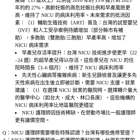
產婦（35 歲以上）比例從 2010 年的 13% 提升到 2023
年的約 27%，高齡妊娠的高危妊娠比例和早產風險更
高，維持了 NICU 的病床利用率。未來需求的抵消因
素：（1）
輔助生殖技術（ART）普及
：台灣的試管嬰兒
（IVF）和人工受孕案例持續增加（部分縣市有補
助），多胞胎（雙胞胎/三胞胎）早產率高，增加了
NICU 病床需求
早產兒存活率提升
：台灣 NICU 技術進步使更早（22
–24 週）的超早產兒得以存活，這些患兒在 NICU 的住
院時間長（3–6 個月），維持了 NICU 病床利用率
先天性心臟病等複雜疾病
：新生兒篩檢普及讓更多先
天性疾病在出生後立即被診斷，需要 NICU 支援。就業
建議：（1）在選擇 NICU 就業的醫院時，選擇轉介量大
的醫學中心（如台大、成大、林口長庚），這些機構的
NICU 病床利用率比地區醫院更穩定
NICU 護理師因技術稀缺，在勞動市場比一般護理師
更有議價空間。
Q：NICU 護理師需要哪些特殊認證？台灣有哪些進修管道？