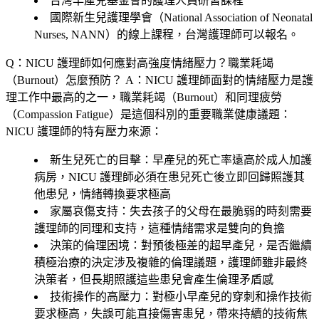
台灣早產兒基金會的護理人員研習課程
國際新生兒護理學會（National Association of Neonatal
Nurses, NANN）的線上課程，台灣護理師可以報名。
Q：NICU 護理師如何應對高強度情緒壓力？職業耗竭
（Burnout）怎麼預防？
A：NICU 護理師面對的情緒壓力是護
理工作中最高的之一，職業耗竭（Burnout）和同理疲勞
（Compassion Fatigue）是這個科別的重要職業健康議題：
NICU 護理師的特有壓力來源：
新生兒死亡的目擊
：早產兒的死亡率遠高於成人加護
病房，NICU 護理師必須在患兒死亡後立即回歸照護其
他患兒，情緒轉換要求極高
家屬哀傷支持
：失去孩子的父母在最脆弱的時刻需要
護理師的同理和支持，這種情緒需求是雙向的負擔
決策的倫理困境
：對預後極差的超早產兒，是否繼續
積極治療的決定涉及複雜的倫理議題，護理師雖非最終
決策者，但長期照護這些患兒會產生倫理矛盾感
技術操作的高壓力
：對極小早產兒的穿刺和操作技術
要求極高，失誤可能直接傷害患兒，帶來持續的技術焦