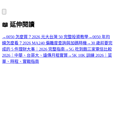
📖
延伸閱讀
→
0050 怎麼買？2026 元大台灣 50 完整投資教學
→
0050 年均
線怎麼看？2026 MA240 偏離度查詢與加碼時機
→
30 歲前要完
成的 5 件理財大事｜2026 完整指南
→
5G 吃到飽三家電信比較
2026｜中華、台哥大、遠傳月租實算
→
5K 10K 訓練 2026｜菜
單、時程、實戰指南