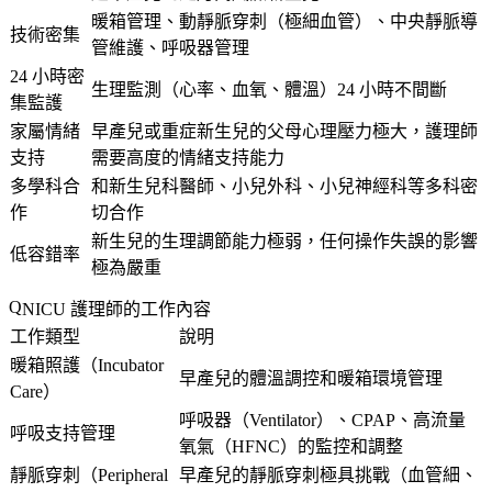
暖箱管理、動靜脈穿刺（極細血管）、中央靜脈導
技術密集
管維護、呼吸器管理
24 小時密
生理監測（心率、血氧、體溫）24 小時不間斷
集監護
家屬情緒
早產兒或重症新生兒的父母心理壓力極大，護理師
支持
需要高度的情緒支持能力
多學科合
和新生兒科醫師、小兒外科、小兒神經科等多科密
作
切合作
新生兒的生理調節能力極弱，任何操作失誤的影響
低容錯率
極為嚴重
NICU 護理師的工作內容
工作類型
說明
暖箱照護（Incubator
早產兒的體溫調控和暖箱環境管理
Care）
呼吸器（Ventilator）、CPAP、高流量
呼吸支持管理
氧氣（HFNC）的監控和調整
靜脈穿刺（Peripheral
早產兒的靜脈穿刺極具挑戰（血管細、