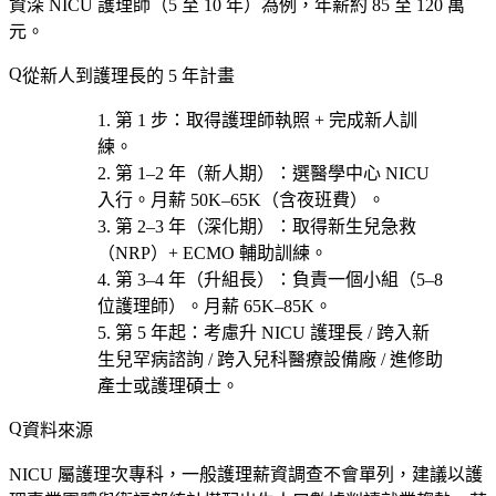
資深 NICU 護理師（5 至 10 年）為例，年薪約 85 至 120 萬
元。
從新人到護理長的 5 年計畫
第 1 步
：取得護理師執照 + 完成新人訓
練。
第 1–2 年（新人期）
：選
醫學中心 NICU
入行。月薪 50K–65K（含夜班費）。
第 2–3 年（深化期）
：取得
新生兒急救
（NRP）+ ECMO 輔助訓練
。
第 3–4 年（升組長）
：負責一個小組（5–8
位護理師）。月薪 65K–85K。
第 5 年起
：考慮
升 NICU 護理長 / 跨入新
生兒罕病諮詢 / 跨入兒科醫療設備廠 / 進修助
產士或護理碩士
。
資料來源
NICU 屬護理次專科，一般護理薪資調查不會單列，建議以護