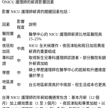
NICU 護理師的薪資影響因素
影響 NICU 護理師薪資的關鍵因素包括：
影響
因素
說明
程度
醫院層
醫學中心的 NICU 護理師薪資比地區醫院高
高
15–25%
級
夜班和
NICU 全天候運作，夜班津貼和假日加班費是
中高
加班
薪資的重要組成
專科認
取得新生兒專科護理師認證者，部分醫院有額
中
證
外薪資加給
碩士學歷護理師在醫學中心的起薪和升遷速度
學歷
中
優於學士
地區差
中
台北地區薪資高於中南部，但生活成本也更高
異
台灣 NICU 護理師的年薪結構通常包含：基本月薪（12 個
月）加上績效獎金（1 至 3 個月）、夜班津貼和專業加給。以