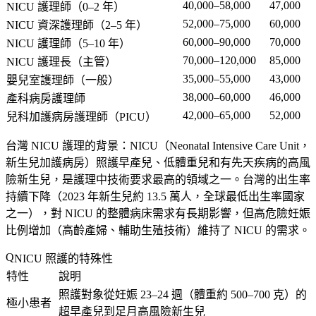
40,000–58,000
47,000
NICU 護理師（0–2 年）
52,000–75,000
60,000
NICU 資深護理師（2–5 年）
60,000–90,000
70,000
NICU 護理師（5–10 年）
70,000–120,000
85,000
NICU 護理長（主管）
35,000–55,000
43,000
嬰兒室護理師（一般）
38,000–60,000
46,000
產科病房護理師
42,000–65,000
52,000
兒科加護病房護理師（PICU）
台灣 NICU 護理的背景
：NICU（Neonatal Intensive Care Unit，
新生兒加護病房）照護早產兒、低體重兒和有先天疾病的高風
險新生兒，是護理中技術要求最高的領域之一。台灣的出生率
持續下降（2023 年新生兒約 13.5 萬人，全球最低出生率國家
之一），對 NICU 的整體病床需求有長期影響，但高危險妊娠
比例增加（高齡產婦、輔助生殖技術）維持了 NICU 的需求。
NICU 照護的特殊性
特性
說明
照護對象從妊娠 23–24 週（體重約 500–700 克）的
極小患者
超早產兒到足月高風險新生兒