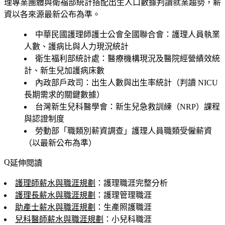
理專業團體與衛福部統計搭配出生人口數據判讀就業趨勢，薪
資以各來源最新公布為準。
中華民國護理師護士公會全國聯合會：護理人員執業
人數、護病比與人力現況統計
衛生福利部統計處：醫療機構現況及醫院經營績效統
計、新生兒加護病床數
內政部戶政司：出生人數與出生率統計（判讀 NICU
長期需求的關鍵數據）
台灣新生兒科醫學會：新生兒急救訓練（NRP）課程
與認證制度
勞動部「職類別薪資調查」護理人員職類受僱薪資
（以最新公布為準）
延伸閱讀
護理師薪水與職涯規劃
：護理職涯完整分析
護理長薪水與職涯規劃
：護理管理職涯
助產士薪水與職涯規劃
：生產照護職涯
兒科醫師薪水與職涯規劃
：小兒科職涯