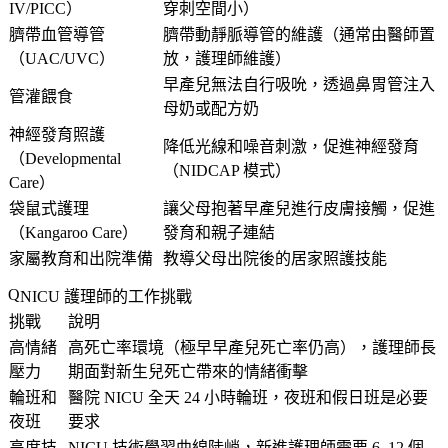
IV/PICC）
穿刺空間小）
臍帶血管導管
臍帶動靜脈導管的維護（通常由醫師置
（UAC/UVC）
放，護理師維護）
早產兒無法自行吸吮，透過鼻胃管注入
管灌餵食
母奶或配方奶
神經發育照護
降低光線和噪音刺激，促進神經發育
（Developmental
（NIDCAP 模式）
Care）
袋鼠式護理
讓父母抱著早產兒進行皮膚接觸，促進
（Kangaroo Care）
發育和親子連結
家屬教育和出院準備
教導父母出院後的居家照護技能
NICU 護理師的工作挑戰
挑戰
說明
高情緒
高死亡率環境（極早早產兒死亡率仍高），護理師長
壓力
期面對新生兒死亡帶來的情緒衝擊
輪班和
醫院 NICU 全天 24 小時輪班，夜班和假日班是必要
夜班
要求
高度技
NICU 技術學習曲線陡峭，新進護理師需要 6–12 個