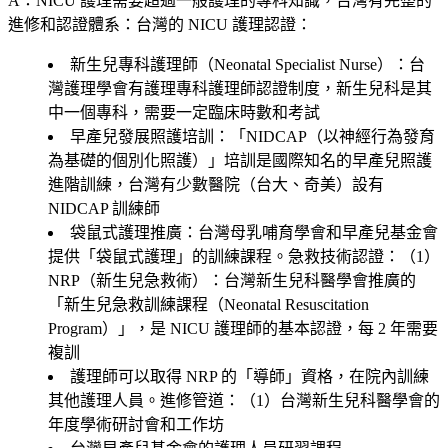
A：NICU 護理需要超過一般護理的專科知識，台灣有完整的
進修和認證體系：台灣的 NICU 護理認證：
新生兒專科護理師（Neonatal Specialist Nurse）
：台
灣護理學會有護理專科護理師認證制度，新生兒科是其
中一個專科，需要一定臨床時數和考試
早產兒發展照護培訓
：「NIDCAP（以神經行為發育
為基礎的個別化照護）」培訓是國際知名的早產兒照護
進階訓練，台灣有少數醫院（台大、奇美）設有
NIDCAP 訓練師
袋鼠式護理推廣
：台灣母乳哺育學會和早產兒基金會
提供「袋鼠式護理」的訓練課程。急救技術認證：（1）
NRP（新生兒急救術）
：台灣新生兒科醫學會推廣的
「新生兒急救訓練課程（Neonatal Resuscitation
Program）」，是 NICU 護理師的基本認證，每 2 年需要
複訓
護理師可以取得 NRP 的「導師」資格，在院內訓練
其他護理人員。進修管道：（1）台灣新生兒科醫學會的
年度學術研討會和工作坊