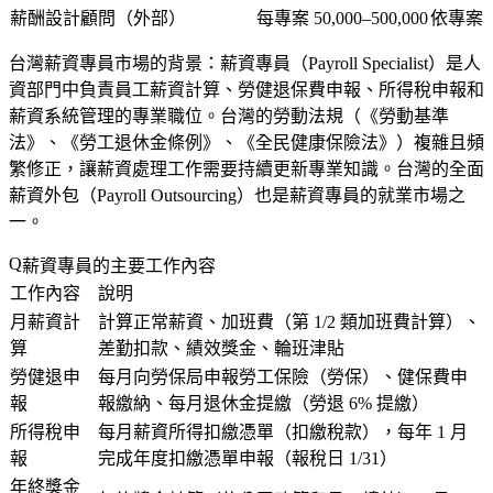
薪酬設計顧問（外部）
每專案 50,000–500,000
依專案
台灣薪資專員市場的背景
：薪資專員（Payroll Specialist）是人
資部門中負責員工薪資計算、勞健退保費申報、所得稅申報和
薪資系統管理的專業職位。台灣的勞動法規（《勞動基準
法》、《勞工退休金條例》、《全民健康保險法》）複雜且頻
繁修正，讓薪資處理工作需要持續更新專業知識。台灣的全面
薪資外包（Payroll Outsourcing）也是薪資專員的就業市場之
一。
薪資專員的主要工作內容
工作內容
說明
月薪資計
計算正常薪資、加班費（第 1/2 類加班費計算）、
算
差勤扣款、績效獎金、輪班津貼
勞健退申
每月向勞保局申報勞工保險（勞保）、健保費申
報
報繳納、每月退休金提繳（勞退 6% 提繳）
所得稅申
每月薪資所得扣繳憑單（扣繳稅款），每年 1 月
報
完成年度扣繳憑單申報（報稅日 1/31）
年終獎金