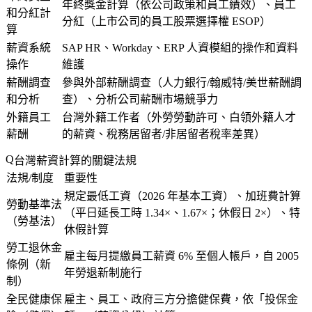
年終獎金計算（依公司政策和員工績效）、員工
和分紅計
分紅（上市公司的員工股票選擇權 ESOP）
算
薪資系統
SAP HR、Workday、ERP 人資模組的操作和資料
操作
維護
薪酬調查
參與外部薪酬調查（人力銀行/翰威特/美世薪酬調
和分析
查）、分析公司薪酬市場競爭力
外籍員工
台灣外籍工作者（外勞勞動許可、白領外籍人才
薪酬
的薪資、稅務居留者/非居留者稅率差異）
台灣薪資計算的關鍵法規
法規/制度
重要性
規定最低工資（2026 年基本工資）、加班費計算
勞動基準法
（平日延長工時 1.34×、1.67×；休假日 2×）、特
（勞基法）
休假計算
勞工退休金
雇主每月提繳員工薪資 6% 至個人帳戶，自 2005
條例（新
年勞退新制施行
制）
全民健康保
雇主、員工、政府三方分擔健保費，依「投保金