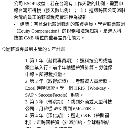
公司 ESOP 收益，若在台灣有工作天數的比例，需要申
報台灣所得稅（按天數比例）；（ii）這讓跨國公司派駐
台灣的員工的薪資稅務管理極為複雜
建議：有意深化薪酬職涯的薪資專員，學習股票薪酬
（Equity Compensation）的稅務和法規知識，是進入科
技業 C&B 職位的重要差異化能力。
從薪資專員到主管的 5 年計畫
第 1 年（薪資專員期）
：選
科技公司或連
鎖企業
入行。前半年精通薪資計算 + 勞健保
申報 + 所得稅扣繳。
第 2 年（取得認證）
：考
薪資人員證照 +
Excel 進階認證
。學一個 HRIS（Workday、
SAP、SuccessFactors）系統。
第 3 年（轉跳期）
：跳到外商或大型科技
公司。月薪從 45K 跳到 65K–90K。
第 4 年（深化期）
：選
走 C&B（薪酬福
利）/ 走跨國薪資（外派加給、全球薪酬結