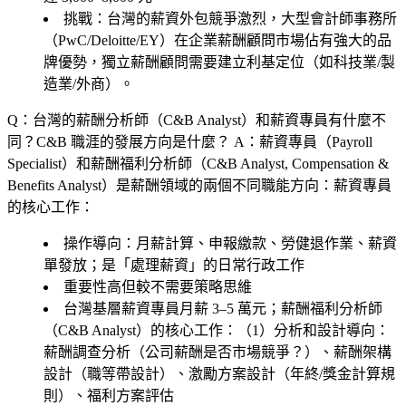
挑戰：台灣的薪資外包競爭激烈，大型會計師事務所
（PwC/Deloitte/EY）在企業薪酬顧問市場佔有強大的品
牌優勢，獨立薪酬顧問需要建立利基定位（如科技業/製
造業/外商）。
Q：台灣的薪酬分析師（C&B Analyst）和薪資專員有什麼不
同？C&B 職涯的發展方向是什麼？
A：薪資專員（Payroll
Specialist）和薪酬福利分析師（C&B Analyst, Compensation &
Benefits Analyst）是薪酬領域的兩個不同職能方向：薪資專員
的核心工作：
操作導向
：月薪計算、申報繳款、勞健退作業、薪資
單發放；是「處理薪資」的日常行政工作
重要性高但較不需要策略思維
台灣基層薪資專員月薪 3–5 萬元；薪酬福利分析師
（C&B Analyst）的核心工作：（1）
分析和設計導向
：
薪酬調查分析（公司薪酬是否市場競爭？）、薪酬架構
設計（職等帶設計）、激勵方案設計（年終/獎金計算規
則）、福利方案評估