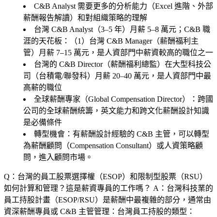
C&B Analyst 需要更多的分析能力（Excel 進階、外部
薪酬報告解讀）和對組織策略的理解
台灣 C&B Analyst（3–5 年）月薪 5–8 萬元；C&B 職
涯的天花板：（1）台灣 C&B Manager（薪酬福利主
管）月薪 7–15 萬元，是人資部門中薪資較高的職位之一
台灣的 C&B Director（薪酬福利總監）在大型科技公
司（台積電/聯發科）月薪 20–40 萬元，是人資部門中最
高薪的職位
全球薪酬專家（Global Compensation Director）：跨國
公司的全球薪酬統籌，英文能力和跨文化薪酬設計知識
是必備條件
轉型機會：有薪酬設計經驗的 C&B 主管，可以轉型
為薪酬顧問（Compensation Consultant）或人資策略顧
問，進入顧問市場。
Q：台灣的員工股票選擇權（ESOP）和限制型股票（RSU）
如何計算和管理？這是薪資專員的工作嗎？
A：台灣科技業的
員工持股計畫（ESOP/RSU）是薪酬中最複雜的部分，通常由
資深薪酬專員或 C&B 主管管理：台灣員工持股的類型：