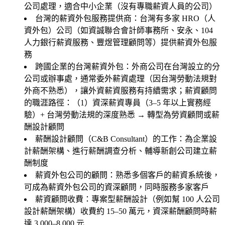
公司處理，適合中小企業（沒有專職薪資人員的公司）
台灣的薪資外包服務提供商：台灣有多家 HRO（人
資外包）公司（如資誠聯合會計師事務所、安永、104
人力銀行薪資服務、豐煜管理顧問等）提供薪資外包服
務
跨國企業的台灣薪資外包：外商公司在台灣設立的分
公司或辦事處，通常委外薪資處理（因台灣勞動法規對
外商不熟悉），讓外資薪資服務有持續需求；薪資顧問
的職涯路徑：（1）資深薪資專員（3–5 年以上實務經
驗）+ 台灣勞動法規的深度熟悉 → 轉型為勞資顧問或薪
酬設計顧問
薪酬設計顧問（C&B Consultant）的工作：為企業設
計薪酬架構、進行薪酬調查分析、輔導新創公司建立薪
酬制度
薪資外包公司的顧問：熟悉多個客戶的薪資系統後，
可成為薪資外包公司的資深顧問，同時服務多家客戶
薪資顧問收費：專案型薪酬設計（例如幫 100 人公司
設計薪酬架構）收費約 15–50 萬元，資深薪酬顧問時薪
達 3,000–8,000 元