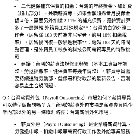
二代健保補充保費的扣繳
：台灣的年終獎金、加班費
（超出部分）、兼職薪資等，如果金額超過當月投保金
額 4 倍，需要另外扣繳 2.11% 的補充保費，讓薪資計算
多了一層邏輯 外籍員工特殊規定**：台灣的白領外籍工
作者（居留滿 183 天前為非居留者，適用 18% 扣繳稅
率），居留後回復一般累進稅率**：跨越 183 天的時間
點管理，是外籍員工較多的科技公司薪資專員的特殊挑
戰
建議：台灣的薪資法規修正頻繁（基本工資每年調
整、勞退提繳率、健保費率每幾年調整），薪資專員需
要持續追蹤勞動部、健保署和財政部的最新公告，否則
容易產生合規問題。
Q：台灣薪資外包（Payroll Outsourcing）市場如何？薪資專員
可以轉型做顧問嗎？
A：台灣的薪資外包市場是薪資專員除企
業內部以外的另一條職涯路徑：台灣薪酬外包市場：
薪資外包（Payroll Outsourcing）是企業將薪資計算、
勞健退申報、扣繳申報等薪資行政工作委外給專業服務