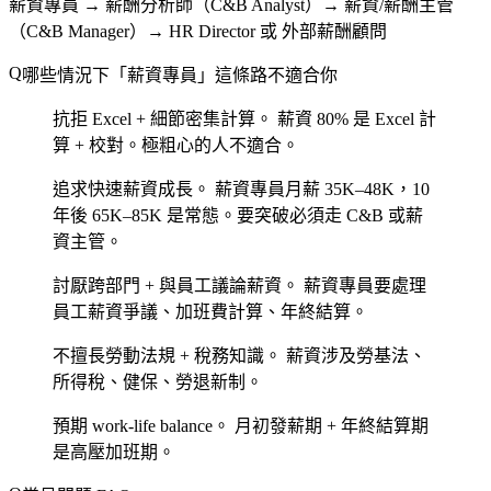
薪資專員 → 薪酬分析師（C&B Analyst）→ 薪資/薪酬主管
（C&B Manager）→ HR Director 或 外部薪酬顧問
哪些情況下「薪資專員」這條路不適合你
抗拒 Excel + 細節密集計算。
薪資 80% 是 Excel 計
算 + 校對。極粗心的人不適合。
追求快速薪資成長。
薪資專員月薪 35K–48K，10
年後 65K–85K 是常態。要突破必須走 C&B 或薪
資主管。
討厭跨部門 + 與員工議論薪資。
薪資專員要處理
員工薪資爭議、加班費計算、年終結算。
不擅長勞動法規 + 稅務知識。
薪資涉及勞基法、
所得稅、健保、勞退新制。
預期 work-life balance。
月初發薪期 + 年終結算期
是高壓加班期。