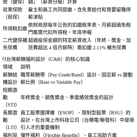
險（健保）
額」（薪資分級）計算
就業保險
雇主和員工共同提繳，含失業給付和育嬰留職停
（就保）
薪津貼
依財政部每年公告的扣繳稅率表，月薪超過免稅
所得稅扣繳
門檻需代扣所得稅，年底申報
二代健保補
超過投保金額的特定薪資收入（年終、獎金、加
充保費
班費超出 4 倍月薪時）需扣繳 2.11% 補充保費
台灣薪酬福利設計（C&B）的核心知識
領域
說明
薪酬結
職等薪酬帶（Pay Grade/Band）設計、固定薪 vs 變動
構設計
薪比例（Base vs Variable Pay）
短期激
勵
年終獎金、銷售獎金、季度績效獎金的設計
（STI）
長期激
員工股票選擇權（ESOP）、限制型股票（RSU）的
勵
設計，在台灣上市科技公司（台積電/聯發科）中是吸
（LTI）
引人才的重要機制
福利設
彈性福利（Flexible Benefits）、員工協助方案