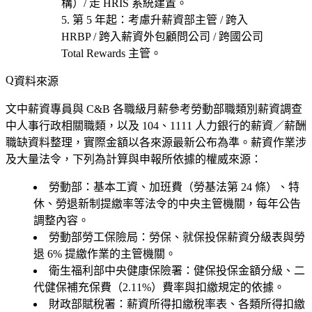
構）/ 走 HRIS 系統建置
。
第 5 年起
：考慮
升薪資部主管 / 跨入
HRBP / 跨入薪資外包顧問公司 / 跨國公司
Total Rewards 主管
。
資料來源
文中薪資專員與 C&B 各職級月薪參考勞動部職類別薪資調查
中人事行政相關職類，以及 104、1111 人力銀行的薪資／薪酬
職缺資料整理，實際金額以各來源最新公布為準。薪資作業涉
及大量法令，下列為計算與申報所依據的權威來源：
勞動部
：基本工資、加班費（勞基法第 24 條）、特
休、勞退新制提繳率等法令的中央主管機關，每年公告
調整內容。
勞動部勞工保險局
：勞保、就保投保薪資分級表與勞
退 6% 提繳作業的主管機關。
衛生福利部中央健康保險署
：健保投保金額分級、二
代健保補充保費（2.11%）費率與扣繳規定的依據。
財政部賦稅署
：薪資所得扣繳稅率表、各類所得扣繳