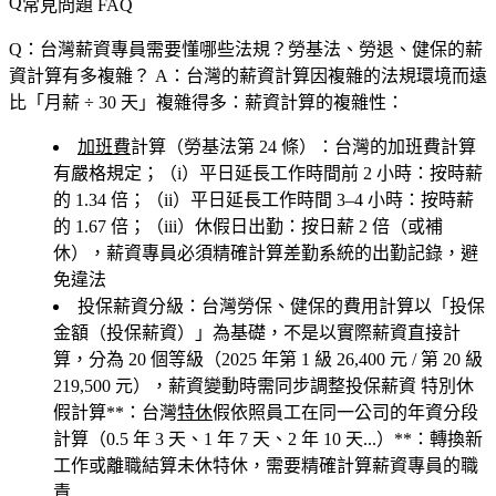
常見問題 FAQ
Q：台灣薪資專員需要懂哪些法規？勞基法、勞退、健保的薪
資計算有多複雜？
A：台灣的薪資計算因複雜的法規環境而遠
比「月薪 ÷ 30 天」複雜得多：薪資計算的複雜性：
加班費
計算（勞基法第 24 條）
：台灣的加班費計算
有嚴格規定；（i）平日延長工作時間前 2 小時：按時薪
的 1.34 倍；（ii）平日延長工作時間 3–4 小時：按時薪
的 1.67 倍；（iii）休假日出勤：按日薪 2 倍（或補
休），薪資專員必須精確計算差勤系統的出勤記錄，避
免違法
投保薪資分級
：台灣勞保、健保的費用計算以「投保
金額（投保薪資）」為基礎，不是以實際薪資直接計
算，分為 20 個等級（2025 年第 1 級 26,400 元 / 第 20 級
219,500 元），薪資變動時需同步調整投保薪資 特別休
假計算**：台灣
特休
假依照員工在同一公司的年資分段
計算（0.5 年 3 天、1 年 7 天、2 年 10 天...）**：轉換新
工作或離職結算未休特休，需要精確計算薪資專員的職
責