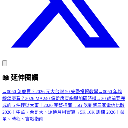
📖
延伸閱讀
→
0050 怎麼買？2026 元大台灣 50 完整投資教學
→
0050 年均
線怎麼看？2026 MA240 偏離度查詢與加碼時機
→
30 歲前要完
成的 5 件理財大事｜2026 完整指南
→
5G 吃到飽三家電信比較
2026｜中華、台哥大、遠傳月租實算
→
5K 10K 訓練 2026｜菜
單、時程、實戰指南