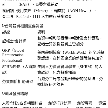
計
（EAP）、育嬰留職補助
薪酬調
使用美世（Mercer）、翰威特（AON Hewitt）、
查工具
Radford、1111 人力銀行薪酬調查
台灣薪資相關重要認證
認證
說明
薪資申報和所得稅申報涉及會計實務，
記帳士/會計師
記帳士背景對薪資主管加分
GRP（Global
美國薪酬協會（WorldatWork）的全球薪
Remuneration
酬認證，在跨國企業的薪酬職位有加分
Professional）
SPHR/PHR（人資認
美國人力資源管理學會（SHRM）的人
證）
資認證，包含薪酬知識
台灣勞工局或勞動部舉辦的勞基法、勞
勞資關係相關研習
退制度研習課程
職涯發展路線
人資/財務/商業相關科系 → 薪資行政助理 → 薪資專員 → 資深