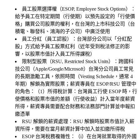
員工股票選擇權（ESOP, Employee Stock Options）
：
給予員工在特定期間（行使期）以預先設定的「行使價
格」購買公司股票的權利，在台灣的上市科技公司（台
積電、聯發科、鴻海的子公司）中廣泛使用
員工分紅（員工認股）
：台灣部分公司以「分紅配
股」方式給予員工股票紅利（近年受到稅法修正的影
響，以股票市值計入員工所得課稅）
限制型股票（RSU, Restricted Stock Units）
：跨國科
技公司（Apple/Google/Microsoft）台灣分公司員工常見
的長期激勵工具，依照時間（Vesting Schedule，通常 4
年期）解鎖為實際股票；薪資專員在 ESOP/RSU 管理中
的角色：（1）
所得稅計算
：台灣員工行使 ESOP 時，行
使價格和股票市值的差額（行使收益）計入當年度薪資
所得，薪資專員需要配合財務和法務部門計算並申報扣
繳憑單
RSU 解鎖的薪資處理
：RSU 解鎖時股票市值計入薪
資所得，需要在當月薪資計算中加入並扣繳所得稅
ESOP 台灣稅務複雜性：（i）在台灣就業取得的外國