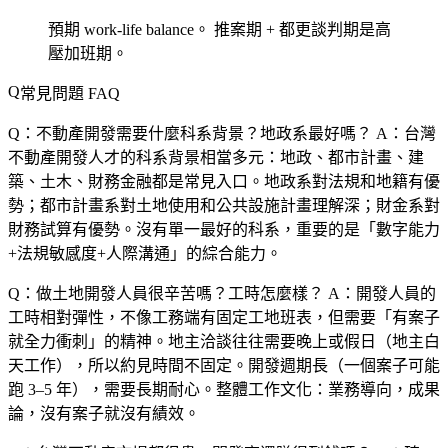
預期 work-life balance。
推案期 + 都更談判期是高
壓加班期。
常見問題 FAQ
Q：不動產開發需要什麼科系背景？地政系最好嗎？
A：台灣
不動產開發人才的科系背景相當多元：地政、都市計畫、建
築、土木、財務金融都是常見入口。地政系對法規和地籍有優
勢；都市計畫系對土地使用和公共設施計畫理解深；財金系對
財務試算有優勢。沒有單一最好的科系，重要的是「數字能力
+法規敏感度+人際溝通」的綜合能力。
Q：做土地開發人員很辛苦嗎？工時怎麼樣？
A：開發人員的
工時相對彈性，不像工務端有固定工地班表，但需要「有案子
就全力衝刺」的精神。地主洽談往往需要晚上或假日（地主白
天工作），所以約見時間不固定。開發週期長（一個案子可能
跑 3–5 年），需要長期耐心。整體工作文化：業務導向，成果
論，沒有案子就沒有績效。