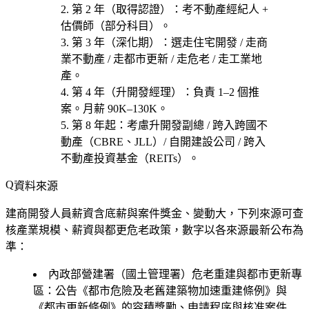
第 2 年（取得認證）
：考
不動產經紀人 +
估價師（部分科目）
。
第 3 年（深化期）
：選
走住宅開發 / 走商
業不動產 / 走都市更新 / 走危老 / 走工業地
產
。
第 4 年（升開發經理）
：負責 1–2 個推
案。月薪 90K–130K。
第 8 年起
：考慮
升開發副總 / 跨入跨國不
動產（CBRE、JLL）/ 自開建設公司 / 跨入
不動產投資基金（REITs）
。
資料來源
建商開發人員薪資含底薪與案件獎金、變動大，下列來源可查
核產業規模、薪資與都更危老政策，數字以各來源最新公布為
準：
內政部營建署（國土管理署）危老重建與都市更新專
區
：公告《都市危險及老舊建築物加速重建條例》與
《都市更新條例》的容積獎勵、申請程序與核准案件