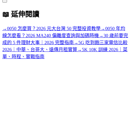
📖
延伸閱讀
→
0050 怎麼買？2026 元大台灣 50 完整投資教學
→
0050 年均
線怎麼看？2026 MA240 偏離度查詢與加碼時機
→
30 歲前要完
成的 5 件理財大事｜2026 完整指南
→
5G 吃到飽三家電信比較
2026｜中華、台哥大、遠傳月租實算
→
5K 10K 訓練 2026｜菜
單、時程、實戰指南