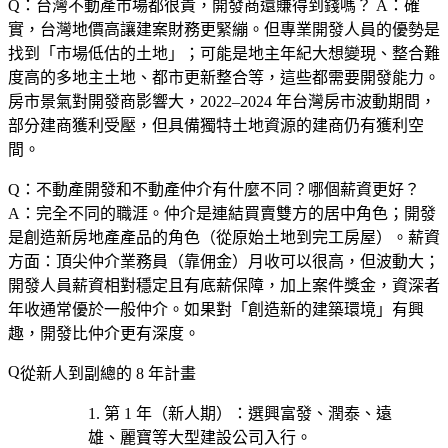
Q：台灣不動產市場都很貴，開發商還賺得到錢嗎？
A：確
實，台灣地價高讓建案財務更緊繃。但專業開發人員的優勢是
找到「市場低估的土地」；可能是地主年紀大想變現、整合難
度高的多地主土地、都市更新整合等，這些都需要開發能力。
房市景氣對開發商影響大，2022–2024 年台灣房市波動期間，
部分建商獲利受壓，但具備獨特土地資源的建商仍有獲利空
間。
Q：不動產開發和不動產仲介有什麼不同？哪個薪資更好？
A：完全不同的職涯。仲介是連結買賣雙方的居中角色；開發
是創造新房地產產品的角色（從原始土地到完工房屋）。薪資
方面：頂尖仲介業務員（靠佣金）月收可以很高，但波動大；
開發人員薪資相對穩定且有底薪保障，加上案件獎金，資深者
年收通常優於一般仲介。如果對「創造新的建築環境」有興
趣，開發比仲介更有深度。
從新人到副總的 8 年計畫
第 1 年（新人期）
：選
興富發、潤泰、遠
雄、麗寶等大型建設公司
入行。