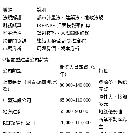
職能
說明
法規解讀
都市計畫法、建築法、地政法規
財務試算
IRR/NPV 建案投報率計算
地主溝通
談判技巧、人際關係維繫
跨部門協調
連結工務/設計/銷售部門
市場分析
周邊房價、競案分析
各類型建設公司薪資
開發人員薪資（5
公司類型
特色
年）
上市建商（國泰/遠雄/興富
資源多，系統
80,000–140,000
發）
完整
彈性大，接觸
65,000–110,000
中型建設公司
多元
55,000–90,000
地方建商
地緣優勢強
商業不動產為
70,000–115,000
REITs 管理公司
主