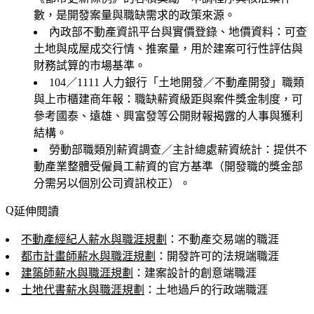
數，是開發案量與職缺需求的政策來源。
內政部不動產資訊平台與實價登錄、地價資料
：可查
土地與成屋成交行情、推案量，用於建案可行性評估與
財務試算的市場基準。
104／1111 人力銀行「土地開發／不動產開發」職類
與上市櫃建商年報
：職缺薪資級距與案件獎金制度，可
參考國泰、遠雄、興富發等公開財報揭露的人事與獲利
結構。
勞動部職類別薪資調查／主計總處薪資統計
：提供不
動產業整體受僱員工薪資的官方基準（開發職的獎金部
分需另以個別公司資訊校正）。
延伸閱讀
不動產經紀人薪水與職涯規劃
：不動產交易端的職涯
都市計畫師薪水與職涯規劃
：開發許可的法規端職涯
建築師薪水與職涯規劃
：建案設計的創意端職涯
土地代書薪水與職涯規劃
：土地過戶的行政端職涯