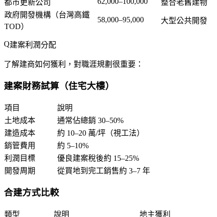
62,000–100,000
都市更新公司
整合老舊建物
政府開發機構（台灣高鐵
58,000–95,000
大型公共開發
TOD）
建案利潤分配
了解建商如何獲利，對職涯規劃很重要：
建案財務試算（住宅大樓）
項目
說明
土地成本
通常佔總銷 30–50%
建造成本
約 10–20 萬/坪（視工法）
銷管費用
約 5–10%
利潤目標
優良建案稅後約 15–25%
開發周期
從買地到完工銷售約 3–7 年
合建方式比較
類型
說明
地主獲利