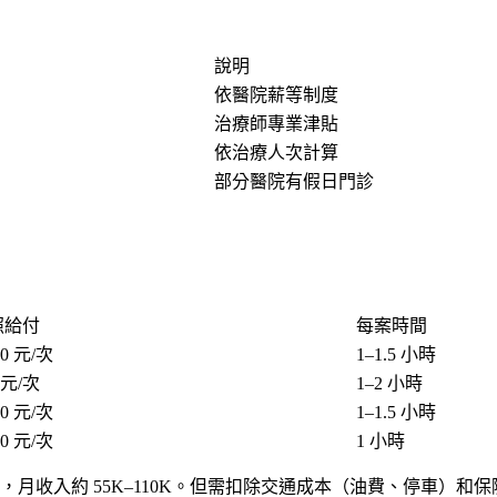
說明
依醫院薪等制度
治療師專業津貼
依治療人次計算
部分醫院有假日門診
照給付
每案時間
00 元/次
1–1.5 小時
0 元/次
1–2 小時
00 元/次
1–1.5 小時
00 元/次
1 小時
2 天，月收入約 55K–110K。但需扣除交通成本（油費、停車）和