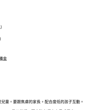
元）
元）
備金
案是兒童。要跟焦慮的家長 + 配合度低的孩子互動。