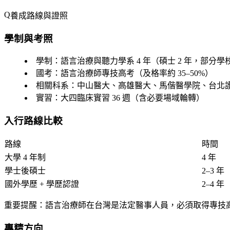
養成路線與證照
學制與考照
學制
：語言治療與聽力學系 4 年（碩士 2 年，部分
國考
：語言治療師專技高考（及格率約 35–50%）
相關科系
：中山醫大、高雄醫大、馬偕醫學院、台北
實習
：大四臨床實習 36 週（含必要場域輪轉）
入行路線比較
路線
時間
大學 4 年制
4 年
學士後碩士
2–3 年
國外學歷 + 學歷認證
2–4 年
重要提醒
：語言治療師在台灣是法定醫事人員，必須取得專技
專精方向