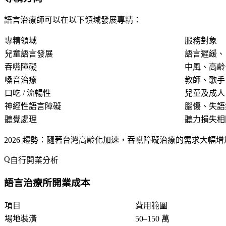
語言治療師可以在以下領域發展專精：
專精領域
服務對象
兒童語言發展
語言遲緩、
吞嚥障礙
中風、高齡
嗓音治療
教師、歌手
口吃 / 流暢性
兒童及成人
神經性語言障礙
腦傷、失語
聽覺處理
聽力損失相
2026 趨勢
：隨著台灣高齡化加速，吞嚥障礙治療的需求大幅增加。
自行開業分析
語言治療所開業成本
項目
費用範圍
場地裝潢
50–150 萬