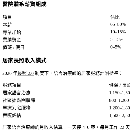
醫院體系薪資組成
項目
佔比
65–80%
本薪
10–15%
專業加給
5–15%
業績獎金
0–5%
值班 / 假日
居家長照收入模式
2026 年
長照 2.0
制度下，語言治療師的居家服務計酬標準：
服務項目
健保 / 長
居家語言治療
1,150–1,5
社區據點團體課
800–1,20
早療到宅服務
1,200–1,8
吞嚥評估
1,500–2,5
居家語言治療師的月收入估算
：一天接 4–6 案，每月工作 2