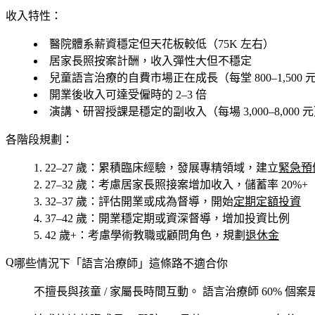
收入特性：
醫院體系薪資穩定但天花板較低（75K 左右）
居家長照按案計酬，收入彈性大但不穩定
兒童語言治療的自費市場正在成長（每堂 800–1,500 
開業後收入可達受僱時的 2–3 倍
演講、研習授課是穩定的副收入（每場 3,000–8,000 
各階段規劃：
22–27 歲
：累積臨床經驗，發展專精領域，建立
緊急預
27–32 歲
：考慮居家長照接案增加收入，儲蓄率 20%+
32–37 歲
：評估開業或成為督導，開始
定期定額投資
37–42 歲
：開業穩定期或資深督導，增加投資比例
42 歲+
：考慮學術教職或顧問角色，規劃
退休金
哪些情況下「語言治療師」這條路不適合你
不擅長與孩童 / 家屬長時間互動。
語言治療師 60% 個