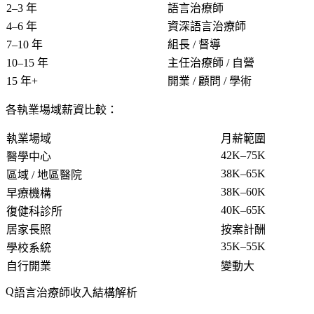
2–3 年
語言治療師
4–6 年
資深語言治療師
7–10 年
組長 / 督導
10–15 年
主任治療師 / 自營
15 年+
開業 / 顧問 / 學術
各執業場域薪資比較：
執業場域
月薪範圍
42K–75K
醫學中心
38K–65K
區域 / 地區醫院
38K–60K
早療機構
40K–65K
復健科診所
居家長照
按案計酬
35K–55K
學校系統
自行開業
變動大
語言治療師收入結構解析