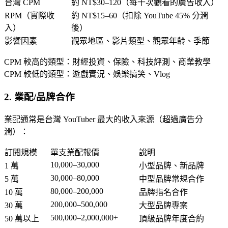
台灣 CPM
約 NT$30–120（每千次觀看的廣告收入）
RPM（實際收
約 NT$15–60（扣除 YouTube 45% 分潤
入）
後）
影響因素
觀眾地區、影片類型、觀眾年齡、季節
CPM 較高的類型
：財經投資、保險、科技評測、商業教學
CPM 較低的類型
：遊戲實況、娛樂搞笑、Vlog
2. 業配/品牌合作
業配通常是台灣 YouTuber 最大的收入來源（超過廣告分
潤）：
訂閱規模
單支業配報價
說明
10,000–30,000
1 萬
小型品牌、新品牌
30,000–80,000
5 萬
中型品牌常規合作
80,000–200,000
10 萬
品牌指名合作
200,000–500,000
30 萬
大型品牌專案
500,000–2,000,000+
50 萬以上
頂級品牌年度合約