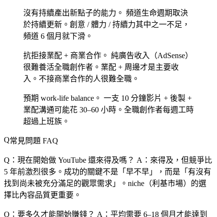
沒有持續產出新點子的能力。
頻道生命週期取決
於持續更新。創意 / 體力 / 持續力其中之一不足，
頻道 6 個月就下滑。
抗拒接業配 + 商業合作。
純廣告收入（AdSense）
很難養活全職創作者。業配 + 周邊才是主要收
入。不接商業合作的人很難全職。
預期 work-life balance。
一支 10 分鐘影片 + 後製 +
業配溝通可能花 30–60 小時。全職創作者每週工時
超過上班族。
常見問題 FAQ
Q：現在開始做 YouTube 還來得及嗎？
A：來得及，但競爭比
5 年前激烈很多。成功的關鍵不是「早不早」，而是「有沒有
找到尚未被充分滿足的觀眾需求」。niche（利基市場）的選
擇比內容品質更重要。
Q：要多久才能開始賺錢？
A：平均需要 6–18 個月才能達到