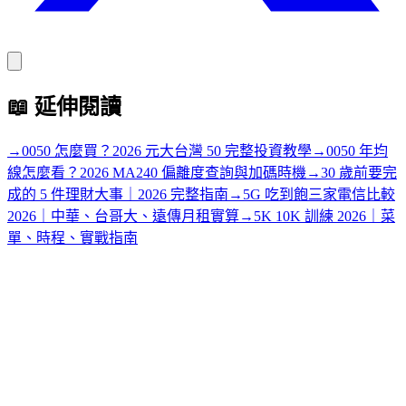
📖
延伸閱讀
→
0050 怎麼買？2026 元大台灣 50 完整投資教學
→
0050 年均
線怎麼看？2026 MA240 偏離度查詢與加碼時機
→
30 歲前要完
成的 5 件理財大事｜2026 完整指南
→
5G 吃到飽三家電信比較
2026｜中華、台哥大、遠傳月租實算
→
5K 10K 訓練 2026｜菜
單、時程、實戰指南