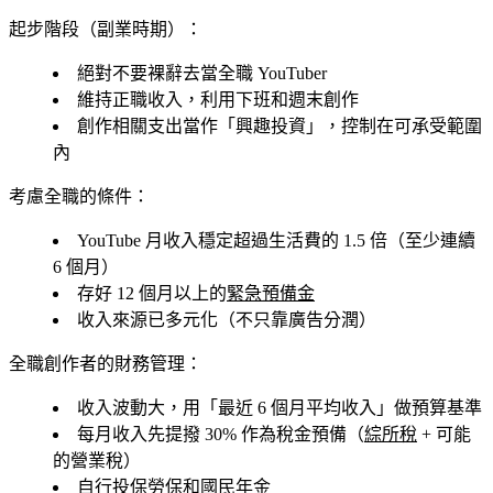
起步階段（副業時期）：
絕對不要裸辭去當全職 YouTuber
維持正職收入，利用下班和週末創作
創作相關支出當作「興趣投資」，控制在可承受範圍
內
考慮全職的條件：
YouTube 月收入穩定超過生活費的 1.5 倍（至少連續
6 個月）
存好 12 個月以上的
緊急預備金
收入來源已多元化（不只靠廣告分潤）
全職創作者的財務管理：
收入波動大，用「最近 6 個月平均收入」做預算基準
每月收入先提撥 30% 作為稅金預備（
綜所稅
+ 可能
的營業稅）
自行投保
勞保
和國民年金