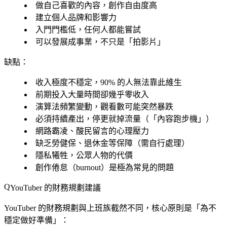
做自己喜歡的內容，創作自由度高
建立個人品牌和影響力
入門門檻低，任何人都能嘗試
可以發展成事業，不只是「拍影片」
缺點：
收入極度不穩定，90% 的人無法靠此維生
前期投入大量時間卻幾乎零收入
演算法頻繁變動，觀看數可能突然暴跌
必須持續產出，停更就掉流量（「內容跑步機」）
網路霸凌、酸民留言的心理壓力
缺乏勞健保、退休金等保障（需自行處理）
隱私犧牲，公眾人物的代價
創作倦怠（burnout）是極為常見的問題
YouTuber 的財務規劃建議
YouTuber 的財務規劃與上班族截然不同，核心原則是「為不
穩定做好準備」：