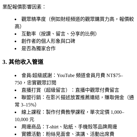
業配報價影響因素：
觀眾精準度（例如財經頻道的觀眾購買力高，報價較
高）
互動率（按讚、留言、分享的比例）
創作者的個人形象與口碑
是否為獨家合作
3. 其他收入管道
會員/超級感謝
：YouTube 頻道會員月費 NT$75–
750，忠實觀眾訂閱
直播打賞（超級留言）
：直播中觀眾付費留言
聯盟行銷
：在影片描述放置推薦連結，賺取佣金（通
常 3–15%）
線上課程
：製作付費教學課程，單次定價 1,000–
10,000 元
周邊商品
：T-shirt、貼紙、手機殼等品牌周邊
實體活動
：粉絲見面會、演講、活動出席費