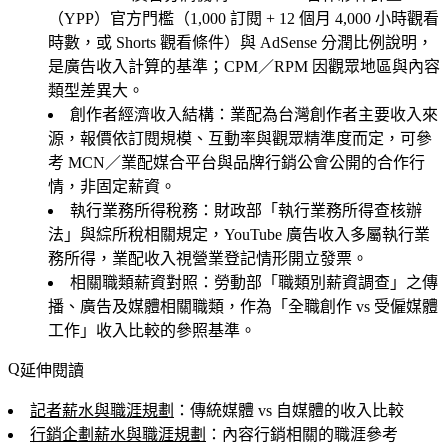
（YPP）官方門檻（1,000 訂閱 + 12 個月 4,000 小時觀看
時數，或 Shorts 觀看條件）與 AdSense 分潤比例說明，
是廣告收入計算的基準；CPM／RPM 因觀眾地區與內容
類型差異大。
創作者經濟收入結構
：業配為台灣創作者主要收入來
源，報價依訂閱規模、互動率與觀眾精準度而定，可參
考 MCN／業配媒合平台與品牌行銷公會公開的合作行
情，非固定薪資。
執行業務所得稅務
：財政部「執行業務所得查核辦
法」與綜所稅相關規定，YouTube 廣告收入多屬執行業
務所得，業配收入視營業登記情形開立發票。
相關職類薪資對照
：勞動部「職類別薪資調查」之傳
播、廣告及媒體相關職類，作為「全職創作 vs 受僱媒體
工作」收入比較的參照基準。
延伸閱讀
記者薪水與職涯規劃
：傳統媒體 vs 自媒體的收入比較
行銷企劃薪水與職涯規劃
：內容行銷相關的職涯參考