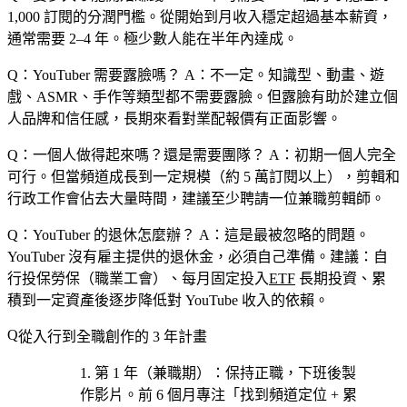
1,000 訂閱的分潤門檻。從開始到月收入穩定超過基本薪資，
通常需要 2–4 年。極少數人能在半年內達成。
Q：YouTuber 需要露臉嗎？
A：不一定。知識型、動畫、遊
戲、ASMR、手作等類型都不需要露臉。但露臉有助於建立個
人品牌和信任感，長期來看對業配報價有正面影響。
Q：一個人做得起來嗎？還是需要團隊？
A：初期一個人完全
可行。但當頻道成長到一定規模（約 5 萬訂閱以上），剪輯和
行政工作會佔去大量時間，建議至少聘請一位兼職剪輯師。
Q：YouTuber 的退休怎麼辦？
A：這是最被忽略的問題。
YouTuber 沒有雇主提供的退休金，必須自己準備。建議：自
行投保勞保（職業工會）、每月固定投入
ETF
長期投資、累
積到一定資產後逐步降低對 YouTube 收入的依賴。
從入行到全職創作的 3 年計畫
第 1 年（兼職期）
：保持正職，下班後製
作影片。前 6 個月專注「找到頻道定位 + 累