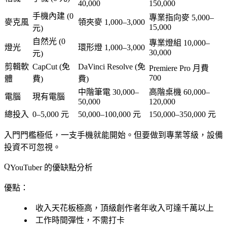
40,000
150,000
手機內建 (0
專業指向麥 5,000–
麥克風
領夾麥 1,000–3,000
15,000
元)
自然光 (0
專業燈組 10,000–
燈光
環形燈 1,000–3,000
30,000
元)
剪輯軟
CapCut (免
DaVinci Resolve (免
Premiere Pro 月費
700
體
費)
費)
中階筆電 30,000–
高階桌機 60,000–
電腦
現有電腦
50,000
120,000
總投入
0–5,000 元
50,000–100,000 元
150,000–350,000 元
入門門檻極低，一支手機就能開始。但要做到專業等級，設備
投資不可忽視。
YouTuber 的優缺點分析
優點：
收入天花板極高，頂級創作者年收入可達千萬以上
工作時間彈性，不需打卡