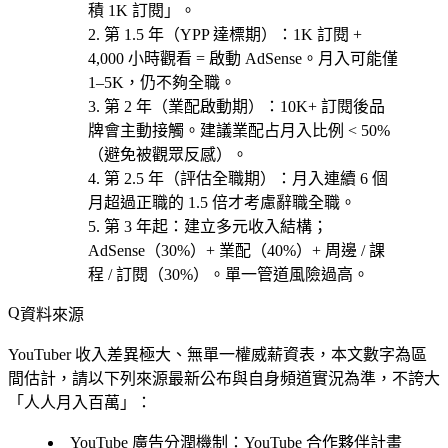
積 1K 訂閱」。
第 1.5 年（YPP 達標期）
：1K 訂閱 +
4,000 小時觀看 = 啟動 AdSense。月入可能僅
1–5K，仍不夠全職。
第 2 年（業配啟動期）
：10K+ 訂閱後品
牌會主動接觸。建議業配占月入比例 < 50%
（避免被觀眾反感）。
第 2.5 年（評估全職期）
：月入連續 6 個
月超過正職的 1.5 倍才考慮辭職全職。
第 3 年起
：建立
多元收入結構
；
AdSense（30%）+ 業配（40%）+ 周邊 / 課
程 / 訂閱（30%）。單一管道風險過高。
資料來源
YouTuber 收入差異極大、無單一權威薪資表，本文數字為區
間估計，請以下列來源最新公布與自身頻道實況為準，不誇大
「人人月入百萬」：
YouTube 廣告分潤機制
：YouTube 合作夥伴計畫