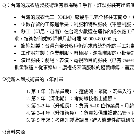
Q：台灣的成衣縫製技術還有市場嗎？手作、訂製服裝有出路
台灣的成衣代工（OEM）廠幾乎已完全移往東南亞，
少數存留的工廠通常是：制服和特殊服裝（軍警制服
移工（印尼、越南）在台灣少數還在運作的成衣廠工
求，技術好的婚紗師傅月薪可達 50,000–80,000 元
旗袍訂製
：台灣有部分客戶仍追求傳統旗袍的手工訂
工作服訂製
：企業制服、廚師服、運動隊服的小批量
演出服裝
：劇場、表演、電視節目的服裝（已有 caree
批量製造。從事婚紗、旗袍或表演服裝的縫製師傅，需要
從新人到技術員的 5 年計畫
第 1 年（作業員期）
：選
儒鴻、聚陽、宏遠
入行。
第 2 年（深化期）
：考
紡織技術士證照
。
第 2–3 年（升組長）
：負責 5–10 位作業員。月薪 
第 3–4 年（升技術員）
：負責設備維護或品管。月薪
第 5 年起
：考慮
升製造課長 / 跨入機能性紡織研發
資料來源