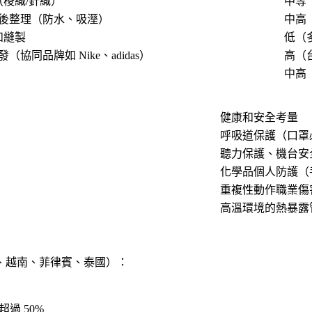
（梭織/針織）
中等
後整理（防水、吸溼）
中高
和縫製
低（
協同品牌如 Nike、adidas）
高（
中高（
健康和安全考量
呼吸道保護（口罩
聽力保護、機台安
化學品個人防護（
重複性動作職業傷
高溫環境的熱暴露
、越南、菲律賓、泰國）：
過 50%