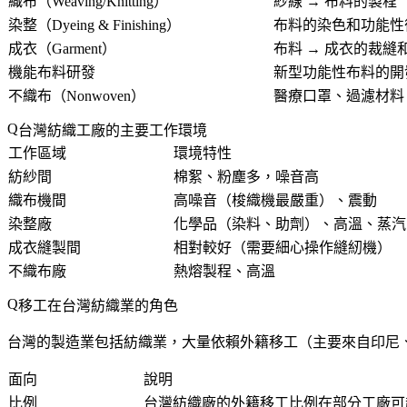
織布（Weaving/Knitting）
紗線 → 布料的製程
染整（Dyeing & Finishing）
布料的染色和功能性
成衣（Garment）
布料 → 成衣的裁縫
機能布料研發
新型功能性布料的開發（
不織布（Nonwoven）
醫療口罩、過濾材料
台灣紡織工廠的主要工作環境
工作區域
環境特性
紡紗間
棉絮、粉塵多，噪音高
織布機間
高噪音（梭織機最嚴重）、震動
染整廠
化學品（染料、助劑）、高溫、蒸汽
成衣縫製間
相對較好（需要細心操作縫紉機）
不織布廠
熱熔製程、高溫
移工在台灣紡織業的角色
台灣的製造業包括紡織業，大量依賴外籍移工（主要來自印尼
面向
說明
比例
台灣紡織廠的外籍移工比例在部分工廠可超