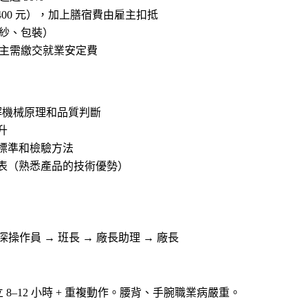
,400 元），加上膳宿費由雇主扣抵
紗、包裝）
主需繳交就業安定費
解機械原理和品質判斷
升
標準和檢驗方法
表（熟悉產品的技術優勢）
）
操作員 → 班長 → 廠長助理 → 廠長
8–12 小時 + 重複動作。腰背、手腕職業病嚴重。