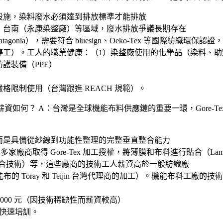
設施，染料廢水必須達到排放標準才能排放
、台南（永康染整廠）等區域，廢水排放爭議長期存在
onia），需要符合 bluesign、Oeko-Tex 等國際紡織環保
停工）。工人的職業健康：（1）染整廠使用的化學品（染料、
護裝備（PPE）
限制使用（台灣跟進 REACH 規範）。
的薪資如何？
A：台灣是全球機能布料供應鏈的重要一環，Gore-
而是具備從紗線到功能性整理的完整垂直整合能力
產品，台灣的多家廠商取得 Gore-Tex 加工授權，將薄膜和布料進行貼合（La
（貼合技術）等，這些廠商的技術工人薪資高於一般紡織廠
能布的 Toray 和 Teijin 台灣代理商的加工）。機能布料
90,000 元（因技術稀缺性而薪資較高）
以快速培訓。