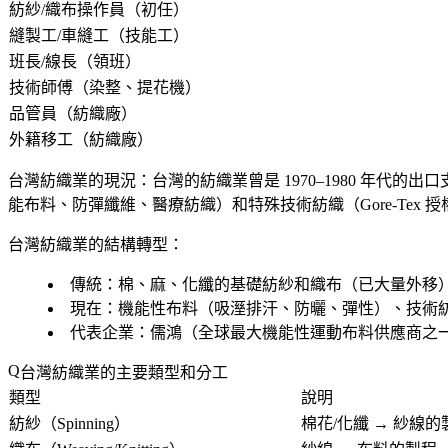
紡紗/織布操作員（初任）
縫製工/車縫工（技能工）
班長/線長（領班）
技術師傅（染整、提花機）
品管員（紡織廠）
外籍移工（紡織廠）
台灣紡織業的現況
：台灣的紡織業曾是 1970–1980 年
能布料、防彈纖維、醫療紡織）和
特殊技術紡織
（Gore-T
台灣紡織業的結構轉型
：
傳統：棉、麻、化纖的基礎紡紗和織布（已大量外移
現在：機能性布料（吸溼排汗、防曬、彈性）、技術
代表企業：儒鴻（全球最大機能性運動布料供應商之
台灣紡織業的主要類型和分工
類型
說明
紡紗（Spinning）
棉花/化纖 → 紗線的