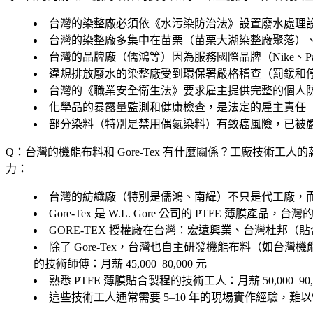
台灣的染整廠必須依《水污染防治法》設置廢水處理
台灣的染整廠多集中在苗栗（苗栗大湖染整廠聚落）
台灣的品牌廠（儒鴻等）因為服務國際品牌（Nike、Patag
違規排放廢水的染整廠受到環保署嚴格稽查（罰鍰和
台灣的《職業安全衛生法》要求雇主提供完整的個人防
化學品的暴露量監測和健康檢查，是法定的雇主責任
部分染料（特別是禁用偶氮染料）有致癌風險，已被嚴格
Q：台灣的機能布料和 Gore-Tex 有什麼關係？工廠技術工人
力：
台灣的紡織廠（特別是儒鴻、南緯）不只是代工廠，
Gore-Tex 是 W.L. Gore 公司的 PTFE 薄膜
GORE-TEX 授權廠在台灣：宏遠興業、台灣杜邦
除了 Gore-Tex，台灣也自主研發機能布料（如台灣機
的技術師傅：月薪 45,000–80,000 元
熟悉 PTFE 薄膜貼合製程的技術工人：月薪 50,000–
這些技術工人通常需要 5–10 年的現場實作經驗，難