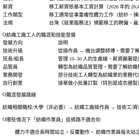
薪資
移工薪資依基本工資計算（2026 年約 26
工作類型
移工通常從事重複性體力工作（紡紗、揀
法規
台灣《就業服務法》規範移工的聘僱，雇
紡織工廠工人的職涯和技能發展
發展方向
說明
技術升級
從操作員 → 機台調整師傅，需要了
班長/組長
管理 10–30 人的生產線，薪資顯著提
品管員
轉型為紡織品質管理，需要了解紡織
業務開發
部分技術工人轉型為紡織業的業務代
自行創業
接單做小批量訂製（特別是成衣縫製
職涯發展路線
紡織相關職校/大學（非必要）→ 紡織工廠操作員 → 技術工/資深
哪些情況下「紡織作業員」這條路不適合你
體力不適合長時間站立 + 反覆動作。
紡織作業員每天站立 