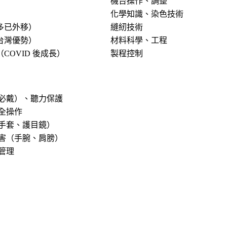
機台操作、調整
化學知識、染色技術
多已外移）
縫紉技術
台灣優勢）
材料科學、工程
COVID 後成長）
製程控制
必戴）、聽力保護
全操作
手套、護目鏡）
害（手腕、肩膀）
管理