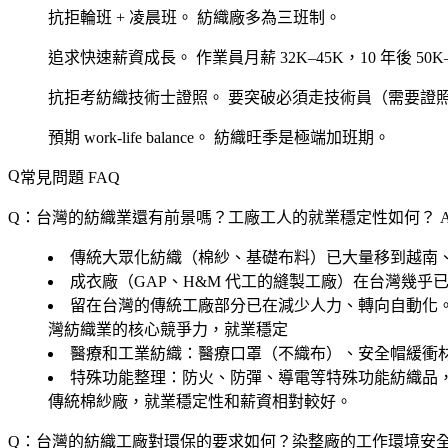
抗拒輪班 + 凌晨班。
紡織廠多為三班制。
追求快速薪資成長。
作業員月薪 32K–45K，10 年後 50K
抗拒考紡織技術士證照。
要突破必須走技術員（需要證照 
預期 work-life balance。
紡織旺季是極端加班期。
常見問題 FAQ
Q：台灣的紡織業還有前景嗎？工廠工人的就業穩定性如何？
傳統大眾化紡織（棉紗、基礎布料）已大量移到越南
成衣廠（GAP、H&M 代工的縫製工廠）在台灣幾乎
留在台灣的傳統工廠部分已在減少人力、轉向自動化
灣紡織業的核心競爭力，就業穩定
醫療和工業紡織
：醫療口罩（不織布）、安全帽緩衝材、
特殊功能整理
：防火、防彈、導電等特殊功能紡織品
傳統棉紗廠，就業穩定性和薪資相對較好。
Q：台灣的紡織工廠對環保的要求如何？染整廠的工作環境安