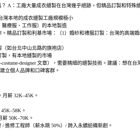
嗎？
A：工廠大量成衣縫製在台灣幾乎絕跡，但精品訂製和特殊
台灣本地的成衣縫製工廠規模極小
、醫療服、工作服）的本地製造
作。精品訂製和利基市場：（1）
婚紗和禮服訂製
：台灣的高端婚
製（如台北中山北路的旗袍店）
訂製，有本地縫製的市場
r-costume-designer 文章），需要精細的縫製技術。建
建立個人品牌和口碑客群。
月薪 32K–45K。
45K–58K。
 50K–70K。
 / 進修工程師（薪水跳 50%）/ 跨入永續紡織新創
。