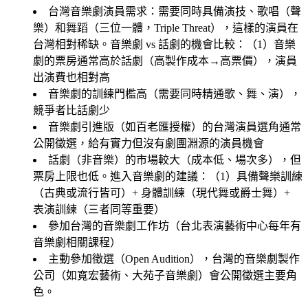
台灣音樂劇演員需求
：需要同時具備演技、歌唱（聲
樂）和舞蹈（三位一體，Triple Threat），這樣的演員在
台灣相對稀缺。音樂劇 vs 話劇的機會比較：（1）音樂
劇的票房通常高於話劇（高製作成本→高票價），演員
出演費也相對高
音樂劇的訓練門檻高（需要同時精通歌、舞、演），
競爭者比話劇少
音樂劇引進版（如百老匯授權）的台灣演員選角通常
公開徵選，給有實力但沒有劇團淵源的演員機會
話劇（非音樂）的市場較大（成本低、場次多），但
票房上限也低。進入音樂劇的建議：（1）具備聲樂訓練
（古典或流行皆可）+ 身體訓練（現代舞或爵士舞）+
表演訓練（三者同等重要）
參加台灣的音樂劇工作坊（台北表演藝術中心每年有
音樂劇相關課程）
主動參加徵選（Open Audition），台灣的音樂劇製作
公司（如寬宏藝術、大苑子音樂劇）會公開徵選主要角
色。