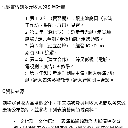
從實習到多元收入的 5 年計畫
第 1–2 年（實習期）
：跟主流劇團（表演
工作坊、果陀、屏風）見習。
第 2 年（深化期）
：選
走音樂劇 / 走實驗
劇場 / 走兒童劇 / 走獨角戲 / 走跨領域
。
第 3 年（建立品牌）
：經營 IG / Patreon +
累積 5K+ 追蹤。
第 4 年（建立合作）
：跨足影視（電影、
電視劇、廣告）+ 教學。
第 5 年起
：考慮
升劇團主演 / 跨入導演 / 編
劇 / 跨入表演藝術教學 / 跨入跨國劇場合製
。
資料來源
劇場演員收入高度個案化，本文場次費與月收入區間以各來源
最新公布為準，並參考下列表演藝術領域資料：
文化部「文化統計」表演藝術類就業與展演場次資