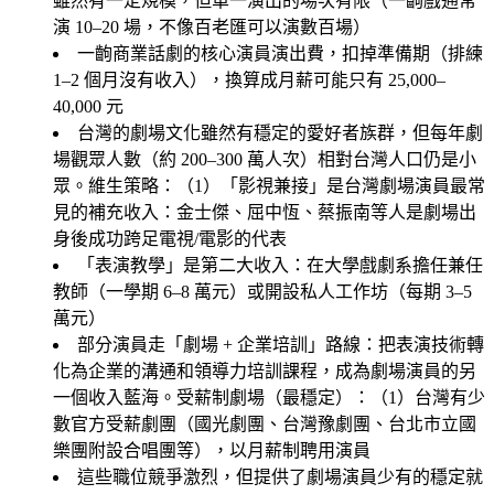
雖然有一定規模，但單一演出的場次有限（一齣戲通常
演 10–20 場，不像百老匯可以演數百場）
一齣商業話劇的核心演員演出費，扣掉準備期（排練
1–2 個月沒有收入），換算成月薪可能只有 25,000–
40,000 元
台灣的劇場文化雖然有穩定的愛好者族群，但每年劇
場觀眾人數（約 200–300 萬人次）相對台灣人口仍是小
眾。維生策略：（1）「影視兼接」是台灣劇場演員最常
見的補充收入：金士傑、屈中恆、蔡振南等人是劇場出
身後成功跨足電視/電影的代表
「表演教學」是第二大收入：在大學戲劇系擔任兼任
教師（一學期 6–8 萬元）或開設私人工作坊（每期 3–5
萬元）
部分演員走「劇場 + 企業培訓」路線：把表演技術轉
化為企業的溝通和領導力培訓課程，成為劇場演員的另
一個收入藍海。受薪制劇場（最穩定）：（1）台灣有少
數官方受薪劇團（國光劇團、台灣豫劇團、台北市立國
樂團附設合唱團等），以月薪制聘用演員
這些職位競爭激烈，但提供了劇場演員少有的穩定就