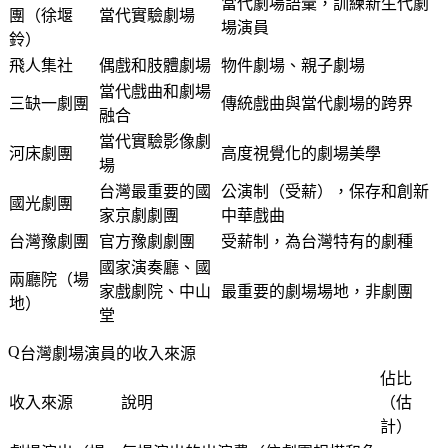
當代劇場語彙，訓練新生代劇
團（徐堰
當代實驗劇場
場演員
鈴）
飛人集社
偶戲和肢體劇場
物件劇場、親子劇場
當代戲曲和劇場
三缺一劇團
傳統戲曲與當代劇場的跨界
融合
當代實驗影像劇
河床劇團
高度視覺化的劇場美學
場
台灣最重要的國
公演制（受薪），保存和創新
國光劇團
家京劇劇團
中華戲曲
台灣豫劇團
官方豫劇劇團
受薪制，為台灣特有的劇種
國家演奏廳、國
兩廳院（場
家戲劇院、中山
最重要的劇場場地，非劇團
地）
堂
台灣劇場演員的收入來源
佔比
收入來源
說明
（估
計）