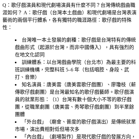
Q：歌仔戲演員和現代劇場演員有什麼不同？台灣傳統戲曲職
涯如何？
A：歌仔戲（台灣本土戲曲）和現代劇場是台灣表演
藝術的兩個平行體系，各有獨特的職涯路徑：歌仔戲的特殊
性：
台灣唯一本土發展的劇種
：歌仔戲是台灣特有的傳統
戲曲形式（起源於台灣，而非中國傳入），具有強烈的
在地文化認同
訓練體系
：以台灣戲曲學院（台北市）為最主要的科
班訓練機構，完整科班 5–6 年（包括唱腔、身段、武
打、音樂）
知名演員
：唐美雲（唐美雲歌仔戲團）、廖瓊枝（薪
傳歌仔戲劇團）是台灣最知名的歌仔戲藝師。歌仔戲演
員的就業形態：（1）台灣有數十個大小不等的歌仔戲
團，從職業劇團（唐美雲、秀琴歌仔戲劇團）到半業餘
團體
「外台戲」（廟會、普度的歌仔戲演出）是傳統就業
市場，演出費相對低但場次多
「內台戲」（劇場製作）是現代歌仔戲的發展方向，