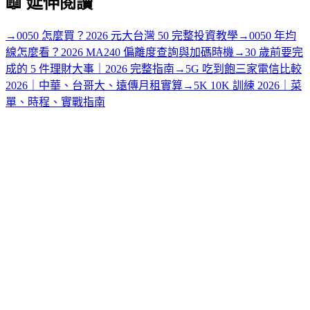
📖
延伸閱讀
→
0050 怎麼買？2026 元大台灣 50 完整投資教學
→
0050 年均
線怎麼看？2026 MA240 偏離度查詢與加碼時機
→
30 歲前要完
成的 5 件理財大事｜2026 完整指南
→
5G 吃到飽三家電信比較
2026｜中華、台哥大、遠傳月租實算
→
5K 10K 訓練 2026｜菜
單、時程、實戰指南