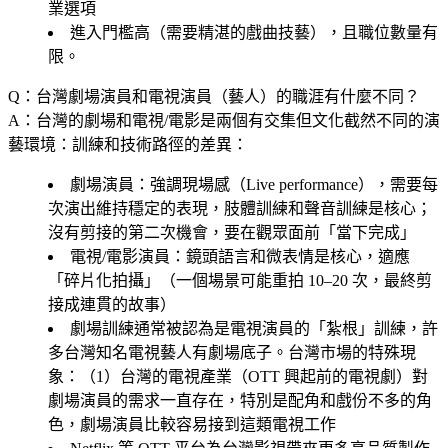
業選項
進入門檻高（需要精湛的戲曲技藝），且職位數量有
限。
Q：台灣劇場演員和電視演員（藝人）的職涯有什麼不同？
A：台灣的劇場和電視/電影是兩個有交集但文化截然不同的演
藝環境：訓練和技術路徑的差異：
劇場演員
：強調現場感（Live performance），需要每
次演出維持穩定的表現，肢體訓練和聲音訓練是核心；
沒有剪接的第二次機會，要在觀眾面前「當下完成」
電視/電影演員
：鏡頭語言和微表情是核心，適應
「碎片化拍攝」（一個場景可能重拍 10–20 次，最終剪
接成連貫的故事）
劇場訓練通常被認為是電視演員的「紮根」訓練，許
多台灣知名電視藝人有劇場底子。台灣市場的特殊現
象：（1）台灣的電視產業（OTT 興起前的電視劇）對
劇場演員的需求一直存在，特別是配角和戲份不多的角
色，劇場演員比較容易接到這類電視工作