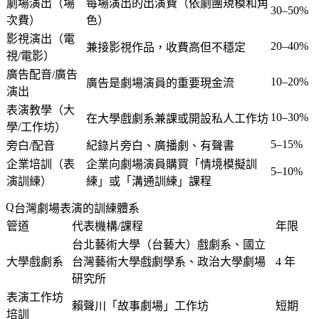
劇場演出（場
每場演出的出演費（依劇團規模和角
30–50%
次費）
色）
影視演出（電
20–40%
兼接影視作品，收費高但不穩定
視/電影）
廣告配音/廣告
10–20%
廣告是劇場演員的重要現金流
演出
表演教學（大
10–30%
在大學戲劇系兼課或開設私人工作坊
學/工作坊）
5–15%
旁白/配音
紀錄片旁白、廣播劇、有聲書
企業培訓（表
企業向劇場演員購買「情境模擬訓
5–10%
演訓練）
練」或「溝通訓練」課程
台灣劇場表演的訓練體系
管道
代表機構/課程
年限
台北藝術大學（台藝大）戲劇系、國立
大學戲劇系
台灣藝術大學戲劇學系、政治大學劇場
4 年
研究所
表演工作坊
賴聲川「故事劇場」工作坊
短期
培訓