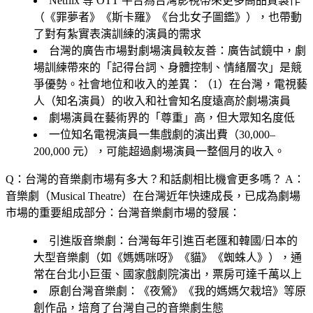
Netflix 等 OTT 平台為台灣影視帶來更多高品質製作
（《罪夢者》《斯卡羅》《台北女子圖鑑》），也帶動
了對有紮實表演訓練的演員的需求
台灣的廣告市場對劇場演員較友善：廣告試鏡中，劇
場訓練帶來的「記得台詞、身體控制、情緒層次」是競
爭優勢。社會地位和收入的差異：（1）在台灣，電視藝
人（知名演員）的收入和社會知名度遠高於劇場演員
劇場演員在藝術界的「尊重」高，但大眾知名度低
一位知名電視演員一集戲劇的演出費（30,000–
200,000 元），可能超過劇場演員一整個月的收入。
Q：台灣的音樂劇市場有多大？和話劇相比機會更多嗎？
A：
音樂劇（Musical Theatre）在台灣近年快速成長，已成為劇場
市場的重要組成部分：台灣音樂劇市場的發展：
引進版音樂劇
：台灣每年引進百老匯和韓國/日本的
大型音樂劇（如《媽媽咪呀》《貓》《蜘蛛人》），通
常在台北小巨蛋、國家戲劇院演出，票房可達千萬以上
原創台灣音樂劇
：《夜鶯》《我的媽媽欠栽培》等原
創作品，培育了台灣自己的音樂劇生態