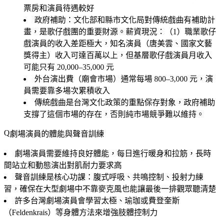
票房和演員待遇較好
政府補助：文化部和縣市文化局對傳統戲曲有補助計
畫，是歌仔戲團的重要財源。薪資現況：（1）職業歌仔
戲演員的收入差距極大，知名演員（唐美雲、國家文藝
獎得主）收入可達百萬以上，但基層歌仔戲演員月收入
可能只有 20,000–35,000 元
外台演出費（廟會市場）通常每場 800–3,000 元，演
員需要靠多場次累積收入
傳統戲曲是台灣文化政策的重點保存對象，政府補助
支撐了這個市場的存在，否則純市場競爭難以維持。
劇場演員的體能與聲音訓練
劇場演員需要維持良好體能，每日進行暖身和拉筋，長時
間站立和動態演出對肌耐力要求高
聲音訓練是核心功課：腹式呼吸、共鳴控制、投射力練
習，確保在大型劇場中不靠麥克風也能讓最後一排觀眾聽清楚
許多台灣劇場演員會學習太極、瑜珈或費登奎斯
（Feldenkrais）等身體方法來增強肢體控制力