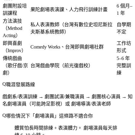
劇團附設培
6 個月–
果陀劇場表演課、人力飛行訓練計畫
訓課程
1 年
方法演技
私人表演教師（台灣有數位史坦尼斯拉
自學期
（Method
夫斯基系統教師）
不定
Acting）
即興喜劇
工作坊
Comedy Works、台灣即興劇場社群
（Improv）
形式
傳統戲曲
5–6 年
（歌仔戲/京
台灣戲曲學院（前光復戲校）
完整訓
劇）
練
職涯發展路線
戲劇系/表演訓練 → 劇團試演/兼職演員 → 劇團核心演員 → 知
名劇場演員（可能跨足影視）或 劇場導演/表演老師
哪些情況下「劇場演員」這條路不適合你
體質怕長時間排練 + 表演體力。
劇場演員每天排