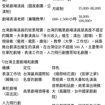
受薪劇場演員（國家劇團、公
35,000–80,000
月薪制
演制）
30,000–
劇場表演老師（兼職教學）
600–1,500/小時
100,000+
台灣劇場演員的就業現實
：台灣的職業劇場演員是高度不穩定
的職業，大多數演員以「多元收入」維生：演出（劇場）+ 影
視接案（電視、電影、廣告）+ 教學（大學、工作坊）。純靠
舞台劇演出維生的演員，在台灣估計不超過 500 人，主要集中
在果陀劇場、表演工作坊、人力飛行劇團等知名劇團。
台灣主要劇場和劇團
機構
定位
特色
表演工作坊
台灣最具國際知
《暗戀桃花源》《如夢之夢》
（賴聲川）
名度的劇團
等經典，培育大量知名演員
音樂劇和話劇，商業演出規模
果陀劇場
商業劇場領導者
大（兩廳院、台中國家歌劇
（梁志民）
院）
人力飛行劇