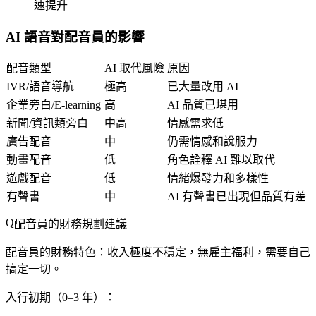
速提升
AI 語音對配音員的影響
配音類型
AI 取代風險
原因
IVR/語音導航
極高
已大量改用 AI
企業旁白/E-learning
高
AI 品質已堪用
新聞/資訊類旁白
中高
情感需求低
廣告配音
中
仍需情感和說服力
動畫配音
低
角色詮釋 AI 難以取代
遊戲配音
低
情緒爆發力和多樣性
有聲書
中
AI 有聲書已出現但品質有差
配音員的財務規劃建議
配音員的財務特色：收入極度不穩定，無雇主福利，需要自己
搞定一切。
入行初期（0–3 年）：