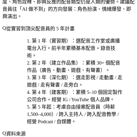
度、角色詮釋、即興反應的配音類型仍是人類的優勢。建議配
音員往「AI 做不到」的方向發展：角色扮演、情緒爆發、即
興演出。
從實習到頂尖配音員的 5 年計畫
第 1 年（實習期）
：選
配音工作室或廣播
電台
入行。前半年累積基本配音 + 錄音技
術。
第 2 年（建立作品集）
：累積 30+ 個配音
作品（廣告、動畫、遊戲、有聲書）。
第 3 年（深化期）
：選
走影視 / 走動畫 / 走
遊戲 / 走有聲書 / 走旁白
。
第 4 年（建客期）
：累積 5–10 個固定製作
公司合作 + 經營 IG / YouTube 個人品牌。
第 5 年起
：考慮
自由接案配音員（時薪
1,500–4,000）/ 跨入主持人 / 跨入配音教學 /
經營 Podcast / 自媒體
。
資料來源