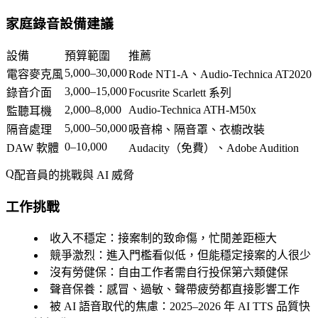
家庭錄音設備建議
設備
預算範圍
推薦
5,000–30,000
電容麥克風
Rode NT1-A、Audio-Technica AT2020
3,000–15,000
錄音介面
Focusrite Scarlett 系列
2,000–8,000
Audio-Technica ATH-M50x
監聽耳機
5,000–50,000
隔音處理
吸音棉、隔音罩、衣櫥改裝
0–10,000
DAW 軟體
Audacity（免費）、Adobe Audition
配音員的挑戰與 AI 威脅
工作挑戰
收入不穩定
：接案制的致命傷，忙閒差距極大
競爭激烈
：進入門檻看似低，但能穩定接案的人很少
沒有勞健保
：自由工作者需自行投保第六類健保
聲音保養
：感冒、過敏、聲帶疲勞都直接影響工作
被 AI 語音取代的焦慮
：2025–2026 年 AI TTS 品質快