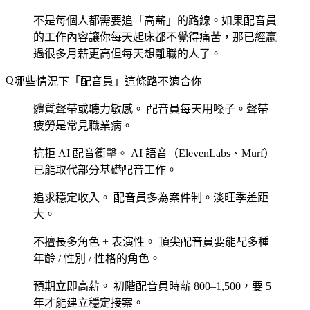
不是每個人都需要追「高薪」的路線。如果配音員
的工作內容讓你每天起床都不覺得痛苦，那已經贏
過很多月薪更高但每天想離職的人了。
哪些情況下「配音員」這條路不適合你
體質聲帶或聽力敏感。
配音員每天用嗓子。聲帶
疲勞是常見職業病。
抗拒 AI 配音衝擊。
AI 語音（ElevenLabs、Murf）
已能取代部分基礎配音工作。
追求穩定收入。
配音員多為案件制。淡旺季差距
大。
不擅長多角色 + 表演性。
頂尖配音員要能配多種
年齡 / 性別 / 性格的角色。
預期立即高薪。
初階配音員時薪 800–1,500，要 5
年才能建立穩定接案。