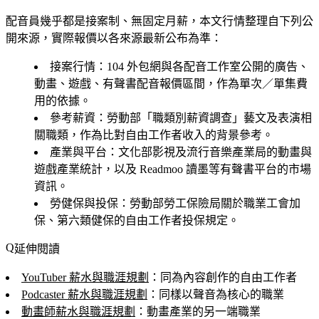
配音員幾乎都是接案制、無固定月薪，本文行情整理自下列公
開來源，實際報價以各來源最新公布為準：
接案行情
：104 外包網與各配音工作室公開的廣告、
動畫、遊戲、有聲書配音報價區間，作為單次／單集費
用的依據。
參考薪資
：勞動部「職類別薪資調查」藝文及表演相
關職類，作為比對自由工作者收入的背景參考。
產業與平台
：文化部影視及流行音樂產業局的動畫與
遊戲產業統計，以及 Readmoo 讀墨等有聲書平台的市場
資訊。
勞健保與投保
：勞動部勞工保險局關於職業工會加
保、第六類健保的自由工作者投保規定。
延伸閱讀
YouTuber 薪水與職涯規劃
：同為內容創作的自由工作者
Podcaster 薪水與職涯規劃
：同樣以聲音為核心的職業
動畫師薪水與職涯規劃
：動畫產業的另一端職業