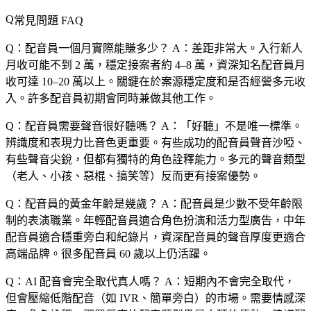
常見問題 FAQ
Q：配音員一個月實際能賺多少？
A：差距非常大。入行新人
月收可能不到 2 萬，穩定接案者約 4–8 萬，資深知名配音員月
收可達 10–20 萬以上。關鍵在於案源穩定度和是否經營多元收
入。許多配音員初期會同時兼做其他工作。
Q：配音員需要聲音很好聽嗎？
A：「好聽」不是唯一標準。
辨識度和表現力比音色更重要。有些成功的配音員聲音沙啞、
有些聲音尖銳，但都有獨特的角色詮釋能力。多元的聲音類型
（老人、小孩、惡棍、搞笑等）反而更有接案優勢。
Q：配音員的黃金年齡是幾歲？
A：配音員是少數不受年齡限
制的表演職業。年輕配音員適合角色扮演和活力型廣告，中年
配音員適合穩重旁白和紀錄片，資深配音員的聲音厚度更適合
高端品牌。很多配音員 60 歲以上仍活躍。
Q：AI 配音會完全取代真人嗎？
A：短期內不會完全取代，
但會壓縮低階配音（如 IVR、簡單旁白）的市場。需要情感深