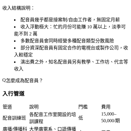
收入結構說明：
配音員幾乎都是
接案制/自由工作者
，無固定月薪
收入浮動極大：忙的月份可能賺 10 萬以上，淡季可
能不到 2 萬
多數配音員會同時經營多種配音類型分散風險
部分資深配音員有固定合作的電視台或製作公司，收
入較穩定
演出費之外，知名配音員另有教學、工作坊、代言等
收入
怎麼成為配音員？
入行管道
管道
說明
門檻
費用
15,000–
各配音工作室開設的培
配音訓練班
低
50,000/期
訓課程
廣播/傳播科
大學廣電系、口語傳播