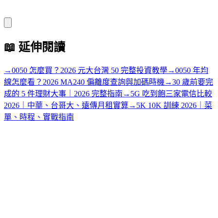
📖
延伸閱讀
→
0050 怎麼買？2026 元大台灣 50 完整投資教學
→
0050 年均
線怎麼看？2026 MA240 偏離度查詢與加碼時機
→
30 歲前要完
成的 5 件理財大事｜2026 完整指南
→
5G 吃到飽三家電信比較
2026｜中華、台哥大、遠傳月租實算
→
5K 10K 訓練 2026｜菜
單、時程、實戰指南