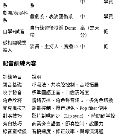
中
學費
系
系
劇團/表演科
戲劇系、表演藝術系
中
學費
系
自行練習後投遞 Demo
高（需天
自學+試音
低
帶
分）
從相關職業
演員、主持人、廣播 DJ
中
低
轉入
配音訓練內容
訓練項目
說明
聲音基礎
呼吸法、共鳴腔控制、音域拓展
咬字發音
標準國語正音、口齒清晰度
角色詮釋
情緒表達、角色聲音建立、多角色切換
麥克風技巧
距離控制、爆音避免、Pop filter 使用
對嘴技巧
影片對嘴同步（Lip sync）、時間碼掌控
旁白技巧
商業旁白語氣、節奏控制、說服力
錄音室禮儀
看稿速度、修正效率、與導演溝通