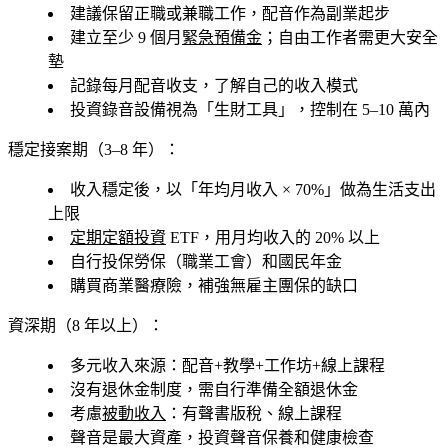
建議保留正職或兼職工作，配音作為副業起步
建立至少 9 個月
緊急預備金
；自由工作者需更大安全
墊
記錄每月配音收支，了解自己的收入模式
投資錄音設備視為「生財工具」，控制在 5–10 萬內
穩定接案期（3–8 年）：
收入穩定後，以「年均月收入 × 70%」做為生活支出
上限
定期定額投資
ETF，用月均收入的 20% 以上
自行投保勞保（職業工會）和國民年金
購買商業醫療險，補強無雇主團保的缺口
資深期（8 年以上）：
多元收入來源：配音+教學+工作坊+線上課程
沒有退休金制度，需自行準備全額退休金
考慮
被動收入
：有聲書版稅、線上課程
聲音是最大資產，投資聲音保養和健康檢查