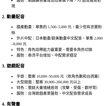
趨勢
：網路廣告量增加但單價下降，AI 語音威脅初
現
2. 動畫配音
國產動畫
：單集約 1,500–5,000 元，量少但有忠實粉
絲
外片中配
：日本動畫/歐美動畫中文配音，單集 2,000
–8,000 元
特色
：角色詮釋能力最重要，需要多角色切換
趨勢
：串流平台增加，中配需求穩定
3. 遊戲配音
手遊
：整案 10,000–50,000 元（依角色數和台詞量）
大型遊戲
：整案 30,000–200,000 元以上
特色
：需錄大量情緒音效（攻擊、受傷、歡呼等）
趨勢
：台灣遊戲產業蓬勃，中文配音需求成長
4. 有聲書