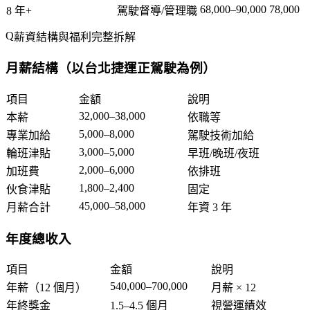
68,000–90,000
78,000
8 年+
駕駛督導/管理職
薪資結構與福利完整拆解
月薪結構（以台北捷運正駕駛為例）
項目
金額
說明
32,000–38,000
本薪
依職等
5,000–8,000
專業加給
駕駛技術加給
3,000–5,000
輪班津貼
早班/晚班/夜班
2,000–6,000
加班費
依排班
1,800–2,400
伙食津貼
固定
45,000–58,000
月薪合計
年資 3 年
年度總收入
項目
金額
說明
540,000–700,000
年薪（12 個月）
月薪 × 12
年終獎金
1.5–4.5 個月
視營運績效