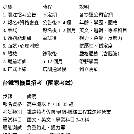
步驟
時程
說明
1. 關注招考公告
不定期
各捷運公司官網
2. 報名+資格審查
公告後 2–4 週
年齡、學歷、體格
3. 筆試
報名後 1–2 個月
英文、邏輯、專業科目
4. 體適能測驗
筆試後
視力、色覺、反應力
—
5. 面試+心理測驗
抗壓性、穩定度
6. 體檢
錄取後
嚴格體檢（含腦波）
7. 職前培訓
6–12 個月
帶薪學習
8. 正式上線
培訓通過後
獨立駕駛
台鐵司機員招考（國家考試）
步驟
說明
報名資格
高中職以上，18–35 歲
考試類別
鐵路特考佐級/員級-機械工程或運輸營業
筆試科目
國文、英文、專業科目 2–3 科
體能測試
負重跑走、握力等