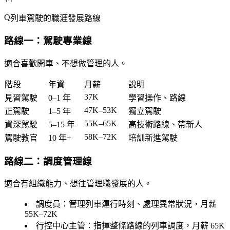
列車駕駛的職涯發展路線
路線一：駕駛專業線
適合喜歡開車、不想做管理的人。
階段
年資
月薪
說明
37K
見習駕駛
0–1 年
學習操作、路線
47K–53K
正駕駛
1–5 年
獨立駕駛
55K–65K
資深駕駛
5–15 年
高技術路線、帶新人
58K–72K
駕駛教官
10 年+
培訓新進駕駛
路線二：調度管理線
適合有組織能力、想往管理職發展的人。
調度員
：管理列車運行時刻、處理異常狀況，月薪
55K–72K
行控中心主管
：指揮整條路線的列車調度，月薪 65K