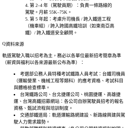
第 2–4 年（駕駛員期）
：負責一條路線的
駕駛。月薪 55K–75K。
第 5 年起
：考慮
升司機長 / 跨入鐵道工程
（機車組）/ 跨入跨國高鐵培訓（如東南亞高
鐵）/ 跨入鐵道安全顧問
。
資料來源
軌道駕駛入職以招考為主，務必以各單位最新招考簡章為準
（薪資與福利以各來源最新公布為準）：
考選部公務人員特種考試鐵路人員考試
：台鐵司機員
（運輸營業、機械工程等類科）的應考資格、考試科目
與體格檢查標準。
台灣鐵路公司、台北捷運公司、桃園捷運、高雄捷
運、台灣高鐵招募網站
：各公司自辦駕駛員招考的報名
資格、甄試流程與培訓制度。
交通部鐵道局
：軌道運輸路網建設、新路線興建與駕
駛人力需求趨勢。