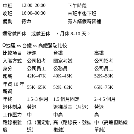
12:00–20:00
中班
下午時段
16:00–00:30
晚班
末班車後下班
備勤
待命
有人請假時替補
通常做四休二或做五休二，月休 8–10 天。
捷運 vs 台鐵 vs 高鐵駕駛比較
比較項目
捷運
台鐵
高鐵
入職方式
公司招考
國家考試
公司招考
身分
公司員工
公務員
公司員工
42K–47K
40K–45K
52K–58K
起薪
年資 10 年
55K–65K
52K–62K
65K–75K
薪資
年終
1.5–3 個月
1.5 個月固定
2–4.5 個月
退休制度
勞退
退撫基金（月退）
勞退
工作壓力
中
中高
高
路線複雜
低（固定軌
高（路線長、號誌
中（高速但路線
度
道）
複雜）
單純）