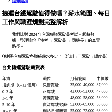
延伸閱讀
捷運台鐵駕駛值得做嗎？薪水範圍、每日
工作與職涯規劃完整解析
我們比對 2024 年台灣鐵道駕駛員考試 + 起薪數
據，整理這份「特考 → 駕駛員 → 司機長」的真實
路徑。
捷運/台鐵駕駛各職級薪水多少？（培訓→正駕駛→調度員）
台北捷運駕駛薪資表
年資
職位
月薪範圍
中位數
35,000–40,000
37,000
培訓期（6–12 個月）
見習駕駛
42,000–52,000
47,000
0–3 年
正駕駛
48,000–58,000
53,000
3–5 年
資深駕駛
52,000–65,000
58,000
5–10 年
資深駕駛/領班
55,000–72,000
63,000
10–15 年
副站長/調度員