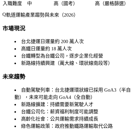
入職難度
中
高（國考）
高（嚴格篩選）
軌道運輸產業趨勢與未來（2026）
市場現況
台北捷運日運量約 200 萬人次
高鐵日運量約 18 萬人次
台鐵轉型為台鐵公司，逐步企業化經營
新路線持續興建（萬大線、環狀線南段等）
未來趨勢
自動駕駛列車
：台北捷運環狀線已採用 GoA3（半自
動），未來可能走向 GoA4（全自動）
新路線擴建
：持續需要新駕駛人才
台鐵公司化
：薪資福利制度可能調整
高齡化社會
：公共運輸需求持續成長
綠色運輸政策
：政府推動鐵路運輸取代公路