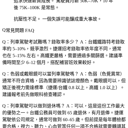
追求快速薪資成長。
駕駛員月薪 50K–70K，10 年
後 75K–100K 是常態。
抗壓性不足。
一個失誤可能釀成重大事故。
常見問題 FAQ
Q：列車駕駛考試難嗎？錄取率多少？
A：台鐵鐵路特考錄取
率約 5–10%，競爭激烈。捷運招考錄取率依年度不同，通常
也在 5–15% 左右。高鐵更嚴格，需要通過多關篩選。建議準
備時間至少 6–12 個月，搭配補習班效果較好。
Q：色弱或戴眼鏡可以當列車駕駛嗎？
A：色弱（色覺異常）
通常不符合資格，因為需要辨識號誌燈顏色。戴眼鏡可以，但
矯正後視力需達標準（捷運/台鐵 0.8 以上，高鐵 1.0 以上）。
建議報考前先做眼科檢查確認。
Q：列車駕駛可以做到退休嗎？
A：可以，這是這份工作最大
的優勢之一。台鐵公務員可做到 65 歲退休，有月退俸。捷運
駕駛依公司規定，通常可做到 60–65 歲。但前提是每年體檢都
要合格，視力、聽力、心血管等任何一項不合格就需要轉調其