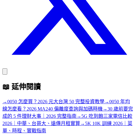
📖
延伸閱讀
→
0050 怎麼買？2026 元大台灣 50 完整投資教學
→
0050 年均
線怎麼看？2026 MA240 偏離度查詢與加碼時機
→
30 歲前要完
成的 5 件理財大事｜2026 完整指南
→
5G 吃到飽三家電信比較
2026｜中華、台哥大、遠傳月租實算
→
5K 10K 訓練 2026｜菜
單、時程、實戰指南