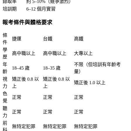
錄取率
約 5–10%（競爭激烈）
培訓期
6–12 個月實習
報考條件與體格要求
條
捷運
台鐵
高鐵
件
學
高中職以上
高中職以上
大專以上
歷
年
不限（但培訓有年齡考
18–45 歲
18–35 歲
齡
量）
視
矯正後 0.8 以
矯正後 0.8 以
矯正後 1.0 以上
力
上
上
色
正常
正常
正常
覺
聽
正常
正常
正常
力
前
無特定犯罪
無特定犯罪
無特定犯罪
科