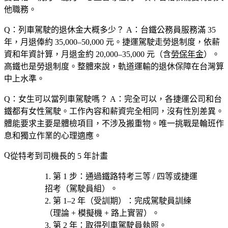
他職務。
Q：列車駕駛的退休金大概多少？
A：台鐵公務員服務滿 35
年，月退俸約 35,000–50,000 元。捷運駕駛走勞退制度，依薪
資和年資計算，月退金約 20,000–35,000 元（含
勞保年金
）。
高鐵也是勞退制度。整體來說，軌道運輸的退休保障在台灣算
中上水準。
Q：女生可以當列車駕駛嗎？
A：完全可以，各捷運公司和台
鐵都有女性駕駛。工作內容和薪資完全相同，沒有性別差異。
體能要求主要是體檢項目，不涉及搬重物。唯一挑戰是輪班作
息和獨立作業的心理適應。
從特考到司機長的 5 年計畫
第 1 步
：通過
鐵路特考三等 / 四等或捷運
招考（駕駛員組）
。
第 1–2 年（受訓期）
：完成駕駛員訓練
（理論 + 模擬機 + 路上實習）。
第 2 年
：取得
列車駕駛員執照
。