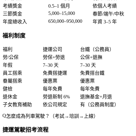
考績獎金
0.5–1 個月
依個人考績
5,000–15,000
三節獎金
春節/端午/中秋
650,000–950,000
年度總收入
年資 3–5 年
福利制度
福利
捷運公司
台鐵（公務員）
勞/公保
勞保+勞退
公保+退撫
年假
7–30 天
7–30 天
員工搭乘
免費搭捷運
免費搭台鐵
眷屬搭乘
優惠票
優惠票
健檢
每年免費
每年免費
退休金
勞退新制 6%
退撫基金+月退
子女教育補助
依公司規定
有（公務員制度）
怎麼成為列車駕駛？（考試→培訓→上線）
捷運駕駛招考流程