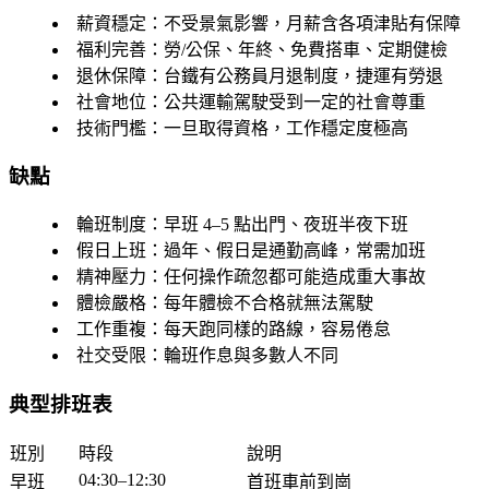
薪資穩定
：不受景氣影響，月薪含各項津貼有保障
福利完善
：勞/公保、年終、免費搭車、定期健檢
退休保障
：台鐵有公務員月退制度，捷運有勞退
社會地位
：公共運輸駕駛受到一定的社會尊重
技術門檻
：一旦取得資格，工作穩定度極高
缺點
輪班制度
：早班 4–5 點出門、夜班半夜下班
假日上班
：過年、假日是通勤高峰，常需加班
精神壓力
：任何操作疏忽都可能造成重大事故
體檢嚴格
：每年體檢不合格就無法駕駛
工作重複
：每天跑同樣的路線，容易倦怠
社交受限
：輪班作息與多數人不同
典型排班表
班別
時段
說明
04:30–12:30
早班
首班車前到崗