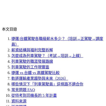
本文目錄
捷運/台鐵駕駛各職級薪水多少？（培訓→正駕駛→調度
員）
薪資結構與福利完整拆解
怎麼成為列車駕駛？（考試→培訓→上線）
列車駕駛的職涯發展路線
列車駕駛的工作現實面
捷運 vs 台鐵 vs 高鐵駕駛比較
軌道運輸產業趨勢與未來（2026）
哪些情況下「列車駕駛員」這條路不適合你
常見問題 FAQ
從特考到司機長的 5 年計畫
資料來源