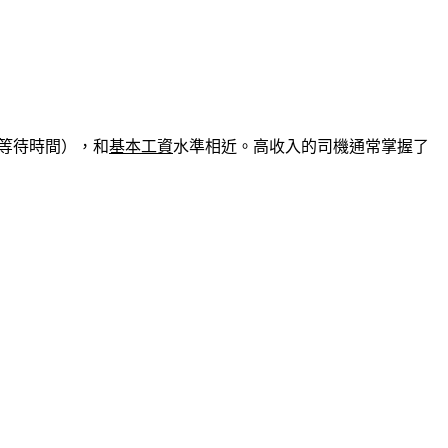
含等待時間），和
基本工資
水準相近。高收入的司機通常掌握了