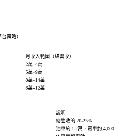
平台策略）
月收入範圍（總營收）
2萬–4萬
5萬–9萬
8萬–14萬
6萬–12萬
說明
總營收的 20-25%
油車約 1.2萬，電車約 4,000