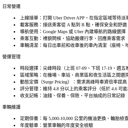
日常營運
上線接單：打開 Uber Driver APP，在指定區域等待派
載客服務：接送乘客從 A 點到 B 點，確保安全和舒適
導航使用：Google Maps 或 Uber 內建導航的路線選擇
乘客互動：禮貌問候、協助搬運行李、回應乘客需求
車輛清潔：每日出車前和收車後的車內清潔（座椅、
營運管理
時段選擇：尖峰時段（上班 07-09、下班 17-19、
區域策略：在機場、車站、商業區和夜生活區之間選
動態定價（Surge Pricing）：需求高峰時車資倍率提高
評分管理：維持 4.8 分以上的乘客評分（低於 4.6 可
收支記帳：油錢、保養、保險、平台抽成的日常記錄
車輛維護
定期保養：每 5,000-10,000 公里的機油更換、輪胎檢
年度驗車：營業車輛的年度安全檢驗