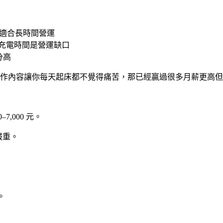
油耗低，適合長時間營運
極低，但充電時間是營運缺口
分高
的工作內容讓你每天起床都不覺得痛苦，那已經贏過很多月薪更高
–7,000 元。
嚴重。
。