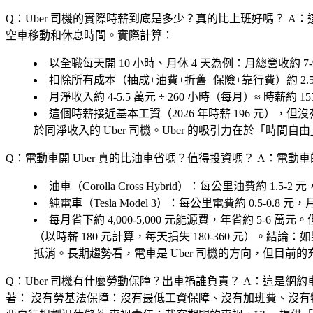
Q：Uber 司機的實際時薪到底是多少？真的比上班好嗎？
A：
空車移動和休息時間。實際計算：
以全職每天開 10 小時、月休 4 天為例：月總營收約 7-
扣除所有成本（抽成+油費+折舊+保險+靠行費）約 2.5-3
月淨收入約 4-5.5 萬元 ÷ 260 小時（每月）≈ 時薪約 155
這個時薪接近基本工資（2026 年時薪 196 元），
於同淨收入的 Uber 司機。Uber 的吸引力在於「時
Q：電動車開 Uber 真的比油車省嗎？值得投資嗎？
A：電動車
油車（Corolla Cross Hybrid）：每公里油費約 1.5-2 元，月
純電車（Tesla Model 3）：每公里電費約 0.5-0.8 元，月跑 
每月省下約 4,000-5,000 元能源費，年省約 5-6
（以時薪 180 元計算，每天損失 180-360 元
抵消。長期趨勢看，電車是 Uber 司機的方向，但目前
Q：Uber 司機有什麼勞動保障？出車禍誰負責？
A：這是網約車產
著：
沒有勞基法保障
：沒有最低工資保障、沒有加班費、沒有