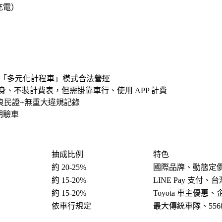
充電）
灣以「多元化計程車」模式合法營運
身、不裝計費表，但需掛靠車行、使用 APP 計費
良民證+無重大違規記錄
期驗車
抽成比例
特色
約 20-25%
國際品牌、動態定
約 15-20%
LINE Pay 支付
約 15-20%
Toyota 車主優惠
依車行規定
最大傳統車隊、5568