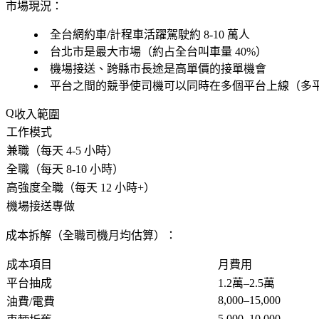
市場現況：
全台網約車/計程車活躍駕駛約 8-10 萬人
台北市是最大市場（約占全台叫車量 40%）
機場接送、跨縣市長途是高單價的接單機會
平台之間的競爭使司機可以同時在多個平台上線（多
收入範圍
工作模式
兼職（每天 4-5 小時）
全職（每天 8-10 小時）
高強度全職（每天 12 小時+）
機場接送專做
成本拆解（全職司機月均估算）：
成本項目
月費用
平台抽成
1.2萬–2.5萬
8,000–15,000
油費/電費
5,000–10,000