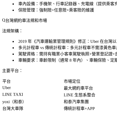
車內設備：手機架、行車記錄器、充電線（提供乘客
保險管理：強制險+任意險+乘客險的維護
台灣網約車法規和市場
法規架構：
2019 年《汽車運輸業管理規則》修正：Uber 在台
多元計程車 vs 傳統計程車：多元計程車不需漆黃色車
駕駛資格：需持有職業小客車駕駛執照+營業登記證+
車輛要求：車齡限制（通常 8 年內）、車輛保險、定
主要平台：
平台
市場定位
Uber
最大網約車平台
LINE TAXI
LINE 生態系整合
yoxi（和泰）
和泰汽車集團
台灣大車隊
傳統計程車+APP