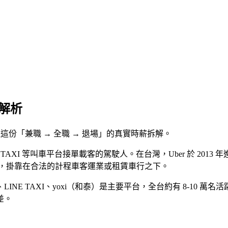
解析
，整理這份「兼職 → 全職 → 退場」的真實時薪拆解。
Uber、LINE TAXI 等叫車平台接單載客的駕駛人。在台灣，Uber 於
證，掛靠在合法的計程車客運業或租賃車行之下。
NE TAXI、yoxi（和泰）是主要平台，全台約有 8-10 萬
差。