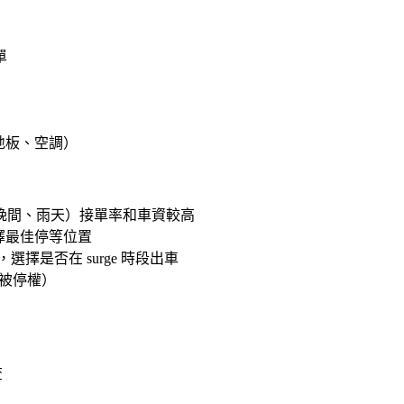
單
地板、空調）
週五晚間、雨天）接單率和車資較高
擇最佳停等位置
，選擇是否在 surge 時段出車
能被停權）
查