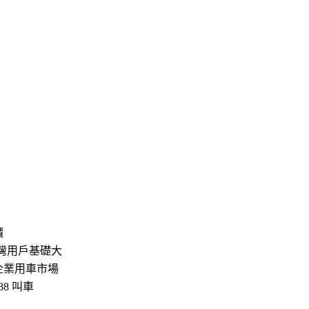
價
、台灣用戶基礎大
、企業用車市場
8 叫車