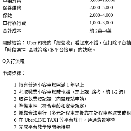
車輛折舊
2,000–5,000
保養維修
2,000–4,000
保險
1,000–3,000
車行靠行費
合計成本
約 2萬–4萬
關鍵結論：
Uber 司機的「總營收」看起來不錯，但扣除平台抽
「時段選擇+區域策略+多平台接單」的訣竅。
入行流程
申請步驟：
持有普通小客車駕照滿 1 年以上
考取職業小客車駕駛執照（需上課+路考，約 1-2 週）
取得執業登記證（向監理站申請）
準備車輛（符合車齡和安全規定）
掛靠合法車行（多元計程車需掛靠在計程車客運業或租
在 Uber/LINE TAXI 等平台註冊，通過背景審查
完成平台教學後開始接單