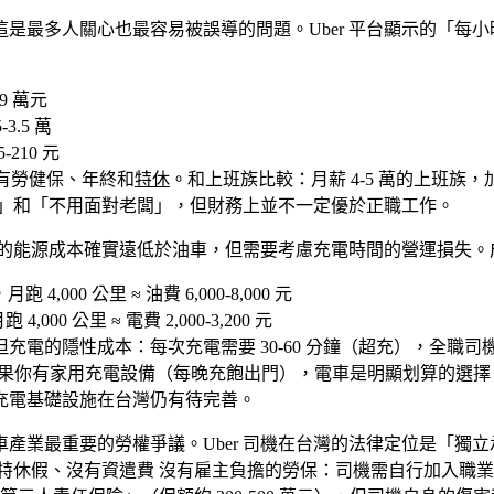
這是最多人關心也最容易被誤導的問題。Uber 平台顯示的「
9 萬元
.5 萬
-210 元
但沒有勞健保、年終和
特休
。和上班族比較：月薪 4-5 萬的上班
間自由」和「不用面對老闆」，但財務上並不一定優於正職工作。
的能源成本確實遠低於油車，但需要考慮充電時間的營運損失。
跑 4,000 公里 ≈ 油費 6,000-8,000 元
4,000 公里 ≈ 電費 2,000-3,200 元
 萬元。但充電的隱性成本：每次充電需要 30-60 分鐘（超充），全職
）。結論：如果你有家用充電設備（每晚充飽出門），電車是明顯划算
的充電基礎設施在台灣仍有待完善。
業最重要的勞權爭議。Uber 司機在台灣的法律定位是「獨立承攬人（In
特休假、沒有資遣費
沒有雇主負擔的勞保
：司機需自行加入職業工會