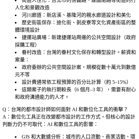
街道人性化
：台北市的信義路、建國南路等街道的行
人化和景觀改造
河川廊道
：新店溪、基隆河的親水廊道設計和美化
歷史街區保存
：迪化街、剝皮寮等文化資產街區的整
體環境設計
捷運站廣場
：新建捷運站周邊的公共空間設計（政府
採購工程）
眷村改造
：台灣的眷村文化保存和轉型設計。薪資和
案量：
政府委辦的公共空間設計案，規模從數十萬元到數億
元不等
設計費通常依工程預算的百分比計算（約 5–15%）
這類案子的執行期較長（6 個月–3 年），需要有耐心
和政府溝通能力的人才。
Q：台灣的都市設計師如何面對 AI 和數位化工具的衝擊？
A：數位化工具正在改變都市設計的工作方式，但核心的設計
判斷力仍不可取代：AI 和數位工具的影響：
GIS 和大數據分析
：城市的人口流動、商業活動、環