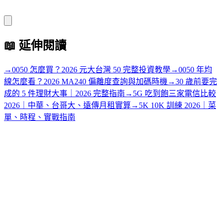
📖
延伸閱讀
→
0050 怎麼買？2026 元大台灣 50 完整投資教學
→
0050 年均
線怎麼看？2026 MA240 偏離度查詢與加碼時機
→
30 歲前要完
成的 5 件理財大事｜2026 完整指南
→
5G 吃到飽三家電信比較
2026｜中華、台哥大、遠傳月租實算
→
5K 10K 訓練 2026｜菜
單、時程、實戰指南