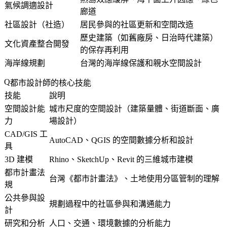
氣候調適設計
廊道
社區設計（社造）
居民參與的社區更新和空間改造
歷史建築（如舊廠房、日治時代建築）
文化資產整合開發
的保存再利用
海岸線規劃
台灣的海岸線保護和親水空間設計
都市設計師的核心技能
技能
說明
空間設計能
城市尺度的空間設計（建築量體、街道斷面、廣
力
場設計）
CAD/GIS 工
AutoCAD、QGIS 的空間數據分析和設計
具
3D 建模
Rhino、SketchUp、Revit 的三維城市建模
都市計畫法
台灣《都市計畫法》、土地使用分區管制的理解
規
公共參與設
規劃過程中的社區參與和溝通能力
計
研究和分析
人口、交通、環境數據的分析能力