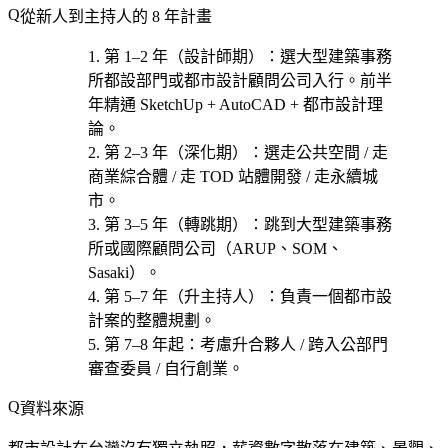
從新人到主持人的 8 年計畫
第 1–2 年（設計師期）
：選
大型建築事務
所都設部門或都市設計顧問公司
入行。前半
年精通 SketchUp + AutoCAD + 都市設計理
論。
第 2–3 年（深化期）
：選
走公共空間 / 走
商業綜合體 / 走 TOD 站體開發 / 走永續城
市
。
第 3–5 年（轉跳期）
：跳到大型建築事務
所或國際顧問公司（ARUP、SOM、
Sasaki）。
第 5–7 年（升主持人）
：負責一個都市設
計案的整體規劃。
第 7–8 年起
：考慮
升合夥人 / 跨入公部門
審查委員 / 自行創業
。
資料來源