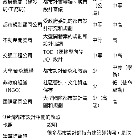
政府機關（建設
都市計畫審議、城市
（公
中等
局/工務局）
設計審議
職）
受政府委託的都市設
都市規劃顧問公司
中等
中高
計研究和規劃
大型開發案的規劃和
不動產開發商
中等
高
設計協調
TOD（運輸導向發
交通工程公司
中等
中高
展）設計
中等（學
大學/研究機構
都市設計研究和教育
少
術）
非政府組織
社區營造、文化資產
低（使命
少
（NGO）
保存
驅動）
大型國際都市設計競
少（高
國際顧問公司
高
圖和規劃
端）
台灣都市設計相關的執照
執照
說明
很多都市設計師持有建築師執照，是取
建築師執照