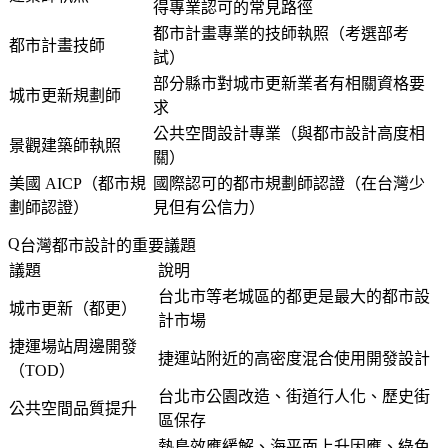
得專業認可的常見路徑
都市計畫專業的技師執照（考選部考
都市計畫技師
試）
部分縣市對城市更新業者有相關資格要
城市更新規劃師
求
公共空間設計專業（與都市設計高度相
景觀建築師執照
關）
美國 AICP（都市規
國際認可的都市規劃師認證（在台灣少
劃師認證）
見但有公信力）
台灣都市設計的重要議題
議題
說明
台北市等老城區的都更是最大的都市設
城市更新（都更）
計市場
捷運場站周邊開發
捷運站附近的高密度混合使用開發設計
（TOD）
台北市公園改造、街道行人化、歷史街
公共空間品質提升
區保存
熱島效應緩解、海平面上升因應、綠色