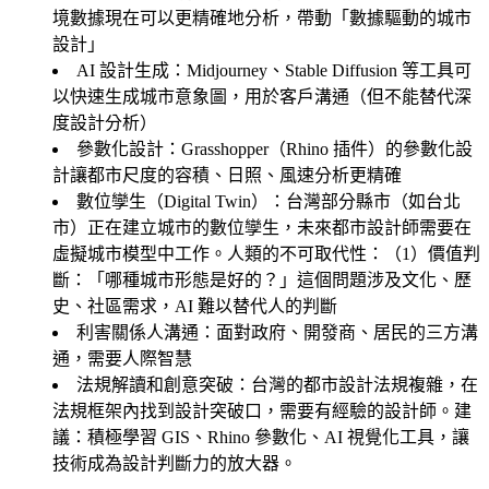
境數據現在可以更精確地分析，帶動「數據驅動的城市
設計」
AI 設計生成
：Midjourney、Stable Diffusion 等工具可
以快速生成城市意象圖，用於客戶溝通（但不能替代深
度設計分析）
參數化設計
：Grasshopper（Rhino 插件）的參數化設
計讓都市尺度的容積、日照、風速分析更精確
數位孿生（Digital Twin）
：台灣部分縣市（如台北
市）正在建立城市的數位孿生，未來都市設計師需要在
虛擬城市模型中工作。人類的不可取代性：（1）
價值判
斷
：「哪種城市形態是好的？」這個問題涉及文化、歷
史、社區需求，AI 難以替代人的判斷
利害關係人溝通
：面對政府、開發商、居民的三方溝
通，需要人際智慧
法規解讀和創意突破
：台灣的都市設計法規複雜，在
法規框架內找到設計突破口，需要有經驗的設計師。建
議：積極學習 GIS、Rhino 參數化、AI 視覺化工具，讓
技術成為設計判斷力的放大器。