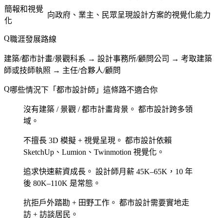
簡報和視覺
向政府、業主、民眾呈現設計方案的視覺化能力
化
職涯發展路線
建築/都市計畫/景觀科系 → 設計事務所/顧問公司 → 考取建築
師或技師執照 → 主任/合夥人/顧問
哪些情況下「都市設計師」這條路不適合你
沒有建築 / 景觀 / 都市計畫背景。
都市設計跨多領
域。
不擅長 3D 模擬 + 視覺呈現。
都市設計依賴
SketchUp、Lumion、Twinmotion 視覺化。
追求快速薪資成長。
設計師月薪 45K–65K，10 年
後 80K–110K 是常態。
抗拒戶外踏勘 + 田野工作。
都市設計需要實地走
訪 + 訪談居民。