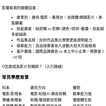
影響薪資的關鍵因素：
產業別
：廣告/電影 > 電視台 > 自媒體/網路影片，差
距顯著
技能廣度
：純剪輯 vs 剪輯+調色+特效+動畫，技能越
多薪越高
作品集品質
：好的作品集比學歷更能證明能力
接案能力
：自由接案者收入波動大但天花板極高
客戶層級
：國際品牌廣告 vs 本土中小企業，預算差 5
–10 倍
怎麼成為影片剪輯師？（入行路線）
常見學歷背景
科系
適合方向
優勢
電影/影視系
電影/紀錄片/廣告剪輯
敘事能力強
傳播/新聞系
新聞/電視節目剪輯
懂媒體生態