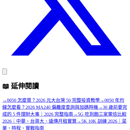
📖
延伸閱讀
→
0050 怎麼買？2026 元大台灣 50 完整投資教學
→
0050 年均
線怎麼看？2026 MA240 偏離度查詢與加碼時機
→
30 歲前要完
成的 5 件理財大事｜2026 完整指南
→
5G 吃到飽三家電信比較
2026｜中華、台哥大、遠傳月租實算
→
5K 10K 訓練 2026｜菜
單、時程、實戰指南