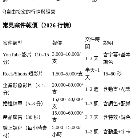
自由接案的行情與經營
常見案件報價（2026 行情）
交件時
案件類型
報價
說明
間
3,000–10,000/
YouTube 影片（10–15
含字幕+基本
1–3 天
支
分）
調色
半天–1
Reels/Shorts 短影片
1,500–5,000/支
15–60 秒
天
20,000–80,000/
企業形象影片（3–5
1–2 週
含動畫+配樂
支
分）
15,000–40,000/
婚禮精華（5–8 分）
1–3 週
含調色+配樂
支
15,000–60,000/
產品廣告（30 秒）
3–7 天
含特效+調色
支
5,000–15,000/
線上課程（每小時素
1–2 週
含動畫+字卡
小時
材）