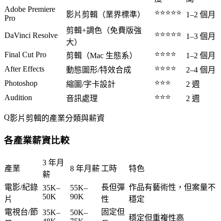
Adobe Premiere
⭐⭐⭐⭐⭐
影片剪輯（業界標準）
1–2 個月
Pro
剪輯+調色（免費版強
⭐⭐⭐⭐⭐
DaVinci Resolve
1–3 個月
大）
⭐⭐⭐⭐
Final Cut Pro
剪輯（Mac 生態系）
1–2 個月
⭐⭐⭐⭐
After Effects
動態圖形/特效合成
2–4 個月
⭐⭐⭐
Photoshop
縮圖/字卡設計
2 週
⭐⭐⭐
Audition
音訊處理
2 週
影片剪輯的產業分類與薪資
各產業薪資比較
3 年月
產業
8 年月薪
工時
特色
薪
電影/紀錄
長但彈
作品有藝術性，但案量不
35K–
55K–
50K
90K
片
性
穩定
電視台/節
固定但
35K–
50K–
穩定但重複性高