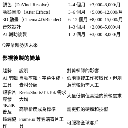
調色（DaVinci Resolve）
2–4 個月
+3,000–8,000/月
動態圖形（After Effects）
3–6 個月
+5,000–12,000/月
3D 動畫（Cinema 4D/Blender）
6–12 個月
+8,000–15,000/月
音效設計
1–3 個月
+2,000–5,000/月
AI 輔助後製
1–2 個月
+3,000–8,000/月
產業趨勢與未來
影視後製的變革
趨勢
說明
對剪輯師的影響
AI 剪輯
自動剪輯、字幕生成、
低階重複工作被取代，但創
工具
素材分類
意剪輯仍需人工
短影片
Reels/Shorts/TikTok 需求
大量低價但高速的剪輯需求
爆發
大增
4K/8K
高解析度成為標準
需更強的硬體和技術
普及
遠端協
Frame.io 等雲端審片工
可服務全球客戶
作
具