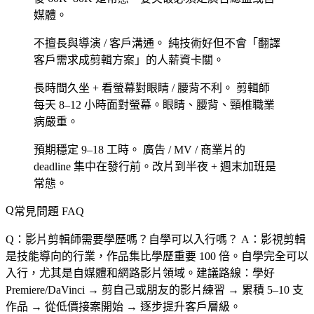
媒體。
不擅長與導演 / 客戶溝通。
純技術好但不會「翻譯
客戶需求成剪輯方案」的人薪資卡關。
長時間久坐 + 看螢幕對眼睛 / 腰背不利。
剪輯師
每天 8–12 小時面對螢幕。眼睛、腰背、頸椎職業
病嚴重。
預期穩定 9–18 工時。
廣告 / MV / 商業片的
deadline 集中在發行前。改片到半夜 + 週末加班是
常態。
常見問題 FAQ
Q：影片剪輯師需要學歷嗎？自學可以入行嗎？
A：影視剪輯
是技能導向的行業，作品集比學歷重要 100 倍。自學完全可以
入行，尤其是自媒體和網路影片領域。建議路線：學好
Premiere/DaVinci → 剪自己或朋友的影片練習 → 累積 5–10 支
作品 → 從低價接案開始 → 逐步提升客戶層級。