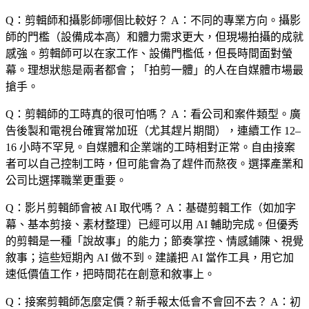
Q：剪輯師和攝影師哪個比較好？
A：不同的專業方向。攝影
師的門檻（設備成本高）和體力需求更大，但現場拍攝的成就
感強。剪輯師可以在家工作、設備門檻低，但長時間面對螢
幕。理想狀態是兩者都會；「拍剪一體」的人在自媒體市場最
搶手。
Q：剪輯師的工時真的很可怕嗎？
A：看公司和案件類型。廣
告後製和電視台確實常加班（尤其趕片期間），連續工作 12–
16 小時不罕見。自媒體和企業端的工時相對正常。自由接案
者可以自己控制工時，但可能會為了趕件而熬夜。選擇產業和
公司比選擇職業更重要。
Q：影片剪輯師會被 AI 取代嗎？
A：基礎剪輯工作（如加字
幕、基本剪接、素材整理）已經可以用 AI 輔助完成。但優秀
的剪輯是一種「說故事」的能力；節奏掌控、情感鋪陳、視覺
敘事；這些短期內 AI 做不到。建議把 AI 當作工具，用它加
速低價值工作，把時間花在創意和敘事上。
Q：接案剪輯師怎麼定價？新手報太低會不會回不去？
A：初