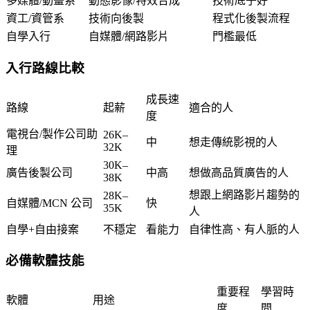
多媒體/動畫系
動態影像/特效合成
技術底子好
資工/資管系
技術向後製
程式化後製流程
自學入行
自媒體/網路影片
門檻最低
入行路線比較
成長速
路線
起薪
適合的人
度
電視台/製作公司助
26K–
中
想走傳統影視的人
32K
理
30K–
廣告後製公司
中高
想做高品質廣告的人
38K
想跟上網路影片趨勢的
28K–
自媒體/MCN 公司
快
35K
人
自學+自由接案
不穩定
看能力
自律性高、有人脈的人
必備軟體技能
重要程
學習時
軟體
用途
度
間