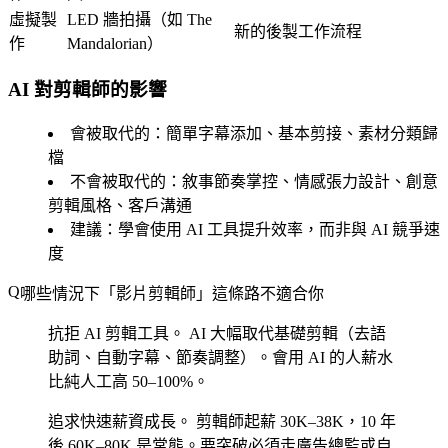
虛擬製
LED 牆拍攝（如 The
新的後製工作流程
作
Mandalorian）
AI 對剪輯師的影響
會被取代的
：簡單字幕添加、基本剪接、素材分類歸
檔
不會被取代的
：敘事節奏掌控、情感張力設計、創意
剪輯風格、客戶溝通
建議
：學會使用 AI 工具提升效率，而非與 AI 競爭速
度
哪些情況下「影片剪輯師」這條路不適合你
抗拒 AI 剪輯工具。
AI 大幅取代基礎剪輯（去語
助詞、自動字幕、節奏調整）。會用 AI 的人薪水
比純人工高 50–100%。
追求快速薪資成長。
剪輯師起薪 30K–38K，10 年
後 60K–80K 是常態。要突破必須走廣告總監或自