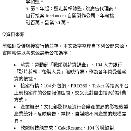
學頻道。
第 5 年起
：選
走剪輯總監 / 跳廣告代理商 /
自行接案 freelancer / 自開製作公司
。年薪挑
戰百萬 + 副業 30 萬。
資料來源
剪輯師受僱與接案行情並存，本文數字整理自下列公開來源，
實際報價以各來源最新公布為準：
薪資
：勞動部「職類別薪資調查」、104 人力銀行
「影片剪輯／後製人員」職缺待遇，作為各年資受僱薪
資的依據。
接案行情
：104 外包網、PRO360、Tasker 等接案平台
上剪輯案件的公開報價區間，交叉比對自由接案的計費
方式。
產業概況
：文化部影視及流行音樂產業局的影視後製
產業統計，反映廣告、電視、自媒體不同產業的規模差
異。
軟體與技能需求
：CakeResume、104 等職缺對