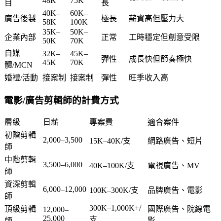
48K
75K
目
長
40K–
60K–
廣告後製
極長
薪資高但壓力大
58K
100K
35K–
50K–
企業內部
正常
工時穩定但創意受限
50K
70K
自媒
32K–
45K–
彈性
成長快但節奏極快
45K
70K
體/MCN
婚禮/活動
接案制
接案制
彈性
旺季收入高
電影/廣告剪輯師的計費方式
層級
日薪
專案費
適合案件
初階剪輯
2,000–3,500
15K–40K/支
網路廣告、短片
師
中階剪輯
3,500–6,000
40K–100K/支
電視廣告、MV
師
資深剪輯
6,000–12,000
100K–300K/支
品牌廣告、電影
師
300K–1,000K+/
頂級剪輯
國際廣告、院線電
12,000–
25,000
支
師
影