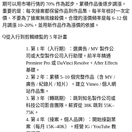
期可以用市場行情的 70% 作為起步，累積作品後逐步調漲。
重要的是：每次接案都保留作品到作品集、每半年檢討一次定
價、不要為了搶案無底線殺價。合理的漲價頻率是每 6–12 個
月調漲 10–20%，並用新作品作為漲價的依據。
從入行到剪輯總監的 5 年計畫
第 1 年（入行期）
：選
廣告 / MV 製作公
司或大型製作公司
入行助理。前半年精通
Premiere Pro 或 DaVinci Resolve + After Effects
基礎。
第 2 年
：累積 5–10 個完整作品（含 MV /
廣告 / 紀錄片 / 短片）。建立 Vimeo / 個人網
站作品集。
第 3 年（轉跳期）
：跳到知名製作公司或
科技公司影音團隊。薪資從 38K 跳到 55K–
75K。
第 4 年（接案 + 個人品牌）
：開始接副業
案（每月 15K–40K）。經營 IG / YouTube 教