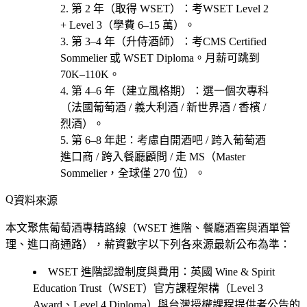
第 2 年（取得 WSET）
：考
WSET Level 2
+ Level 3
（學費 6–15 萬）。
第 3–4 年（升侍酒師）
：考
CMS Certified
Sommelier 或 WSET Diploma
。月薪可跳到
70K–110K。
第 4–6 年（建立風格期）
：選一個次專科
（
法國葡萄酒 / 義大利酒 / 新世界酒 / 香檳 /
烈酒
）。
第 6–8 年起
：考慮
自開酒吧 / 跨入葡萄酒
進口商 / 跨入餐廳顧問 / 走 MS（Master
Sommelier，全球僅 270 位）
。
資料來源
本文聚焦葡萄酒專精路線（WSET 進階、餐廳酒窖與酒單管
理、進口商通路），薪資數字以下列各來源最新公布為準：
WSET 進階認證制度與費用
：英國 Wine & Spirit
Education Trust（WSET）官方課程架構（Level 3
Award、Level 4 Diploma）與台灣授權課程提供者公告的