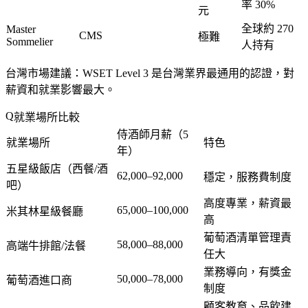
率 30%
元
全球約 270
Master
CMS
極難
Sommelier
人持有
台灣市場建議
：WSET Level 3 是台灣業界最通用的認證，對
薪資和就業影響最大。
就業場所比較
侍酒師月薪（5
就業場所
特色
年）
五星級飯店（西餐/酒
62,000–92,000
穩定，服務費制度
吧）
高度專業，薪資最
65,000–100,000
米其林星級餐廳
高
葡萄酒清單管理責
58,000–88,000
高端牛排館/法餐
任大
業務導向，有獎金
50,000–78,000
葡萄酒進口商
制度
顧客教育、品飲建