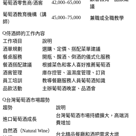
42,000–65,000
葡萄酒零售商/酒窖
議
葡萄酒教育機構（講
45,000–75,000
兼職或全職教學
師）
侍酒師的工作內容
工作項目
說明
酒單規劃
選購、定價、搭配菜單建議
餐桌服務
開瓶、醒酒、倒酒的儀式化服務
餐酒搭配建議
根據菜色和客人喜好推薦葡萄酒
酒窖管理
庫存控管、溫濕度管理、訂貨
員工培訓
教導餐廳服務人員葡萄酒知識
品飲活動
主辦葡萄酒晚宴、品酒會
台灣葡萄酒市場趨勢
趨勢
說明
台灣葡萄酒市場持續擴大，高端消
進口葡萄酒成長
費增加
自然酒（Natural Wine）
台北精品餐廳和酒吧需求大增