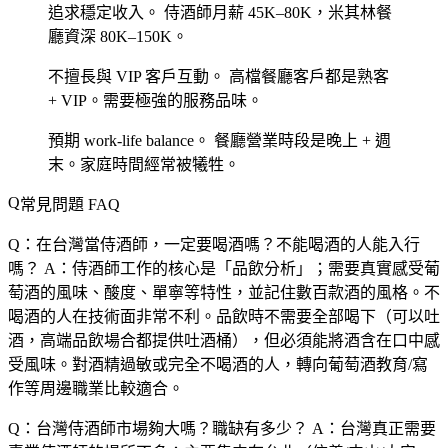
追求穩定收入。
侍酒師月薪 45K–80K，米其林餐
廳資深 80K–150K。
不擅長與 VIP 客戶互動。
高檔餐廳客戶都是熟客
+ VIP。需要極強的服務品味。
預期 work-life balance。
餐廳營業時段是晚上 + 週
末。家庭時間經常被犧牲。
常見問題 FAQ
Q：在台灣當侍酒師，一定要喝酒嗎？不能喝酒的人能入行
嗎？
A：侍酒師工作的核心是「品飲分析」；需要真實感受葡
萄酒的風味、酸度、單寧等特性，並記住數百款酒的風格。不
喝酒的人在技術面非常不利。品飲時不需要全部喝下（可以吐
酒，高端品飲場合都提供吐酒桶），但必須能將酒含在口中感
受風味。對酒精過敏或完全不喝酒的人，轉向葡萄酒教育/寫
作等周邊職業比較適合。
Q：台灣侍酒師市場夠大嗎？職缺有多少？
A：台灣真正需要