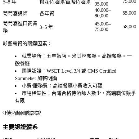
75,000
5–8 年
資深侍酒師/首席侍酒師
95,000
40,000–
55,000
葡萄酒講師
各年資
80,000
葡萄酒進口商業
45,000–
58,000
3–5 年
75,000
務
影響薪資的關鍵因素：
就業場所
：五星飯店 > 米其林餐廳 > 高端餐廳 > 一
般餐廳
國際認證
：WSET Level 3/4 或 CMS Certified
Sommelier 加薪明顯
小費/服務費
：高端餐廳小費收入可觀
市場稀缺性
：台灣合格侍酒師人數少，高端職位競爭
有限
侍酒師國際認證
主要認證體系