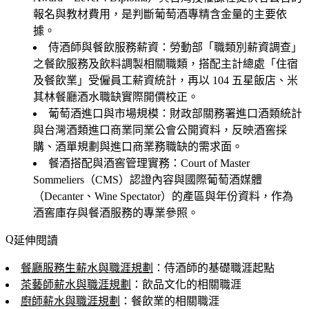
報名與教材費用，是判斷葡萄酒專精含金量的主要依
據。
侍酒師與餐飲服務薪資
：勞動部「職類別薪資調查」
之餐飲服務及飲料調製相關職類，搭配主計總處「住宿
及餐飲業」受僱員工薪資統計，再以 104 五星飯店、米
其林餐廳酒水職缺實際開價校正。
葡萄酒進口與市場規模
：財政部關務署進口酒類統計
與台灣酒類進口商業同業公會公開資料，反映酒窖採
購、酒單規劃與進口商業務職缺的需求面。
餐酒搭配與酒窖管理實務
：Court of Master
Sommeliers（CMS）認證內容與國際葡萄酒媒體
（Decanter、Wine Spectator）的產區與年份資料，作為
酒窖庫存與餐酒服務的專業參照。
延伸閱讀
餐廳服務生薪水與職涯規劃
：侍酒師的基礎職涯起點
茶藝師薪水與職涯規劃
：飲品文化的相關職涯
廚師薪水與職涯規劃
：餐飲業的相關職涯