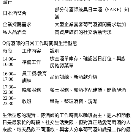
流行
部分侍酒師兼具日本酒（SAKE）知
日本酒整合
識
企業採購需求
大型企業宴客葡萄酒顧問需求增加
私人品酒會
高資產族群的社交活動需求
侍酒師的日常工作時間與生活型態
時段
工作內容
說明
檢查酒單庫存、確認當日訂位、與廚
14:00–
準備工作
16:00
房確認菜單
員工餐/教育
16:00–
品酒訓練、新酒款介紹
17:00
訓練
17:30–
晚餐服務
餐桌服務、餐酒搭配建議、開瓶醒酒
22:30
22:30–
收班
盤點、整理酒窖、清潔
23:30
生活型態的現實
：侍酒師的工作時間以晚班為主，週末和節假
日是最繁忙的時段。社交生活受限，但對真正熱愛葡萄酒的人
來說，每天品飲不同酒款、與客人分享葡萄酒知識是工作的最