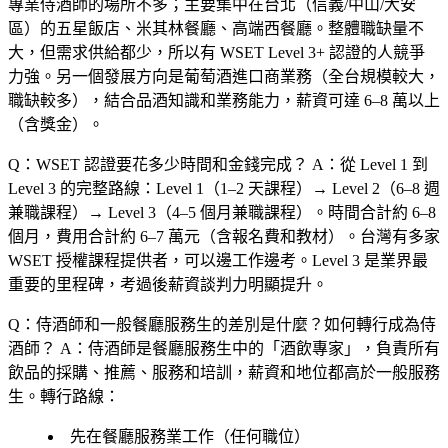
專業侍酒師的場所不多；主要集中在台北（信義/中山/大安
區）的五星飯店、米其林餐廳、高端西餐廳。整體職缺量不
大，但需求供給都少，所以有 WSET Level 3+ 認證的人競爭
力強。另一個發展方向是葡萄酒進口商業務（全台規模較大，
職缺較多），結合品酒知識和業務能力，薪資可達 6–8 萬以上
（含獎金）。
Q：WSET 認證要花多少時間和金錢完成？
A：從 Level 1 到
Level 3 的完整路線：Level 1（1–2 天課程）→ Level 2（6–8 週
兼職課程）→ Level 3（4–5 個月兼職課程）。時間合計約 6–8
個月，費用合計約 6–7 萬元（含報名費和教材）。台灣有多家
WSET 授權課程提供者，可以邊工作邊考。Level 3 是業界最
重要的里程碑，考過後薪資談判力明顯提升。
Q：侍酒師和一般餐廳服務生的差別是什麼？如何轉行成為侍
酒師？
A：侍酒師是餐廳服務生中的「酒飲專家」，負責所有
飲品的採購、推薦、服務和培訓，薪資和地位都高於一般服務
生。轉行路線：
先在餐廳服務業工作（任何職位）