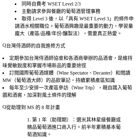
同時自費考 WSET Level 2/3
主動請求參與餐廳的葡萄酒管理事務
取得 Level 3 後，以「具有 WSET Level 3」的條件申
請酒水相關職位。葡萄酒興趣是最重要的動力，學習量
龐大（產區/品種/年份/釀製法），需要真正熱愛。
台灣侍酒師的自我進修方式
定期參加台灣侍酒師協會和各酒商舉辦的品酒會，是維持
味覺敏銳度和掌握市場新品的重要途徑
訂閱國際葡萄酒媒體（Wine Spectator、Decanter）和閱讀
MW（葡萄酒大師）的品飲筆記，持續累積產區知識
每年至少安排一次產區參訪（Wine Trip），親自踏入葡萄
園和酒窖，加深對風土條件的理解
從助理到 MS 的 8 年計畫
第 1 年（助理期）
：選
米其林星級餐廳或
精品葡萄酒進口商
入行。前半年累積基本葡
萄酒知識。