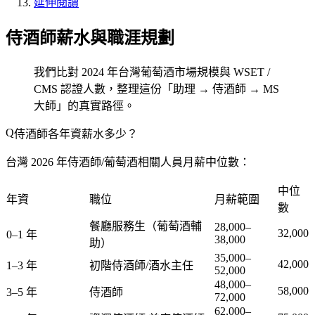
延伸閱讀
侍酒師薪水與職涯規劃
我們比對 2024 年台灣葡萄酒市場規模與 WSET /
CMS 認證人數，整理這份「助理 → 侍酒師 → MS
大師」的真實路徑。
侍酒師各年資薪水多少？
台灣 2026 年侍酒師/葡萄酒相關人員月薪中位數：
中位
年資
職位
月薪範圍
數
餐廳服務生（葡萄酒輔
28,000–
32,000
0–1 年
38,000
助）
35,000–
42,000
1–3 年
初階侍酒師/酒水主任
52,000
48,000–
58,000
3–5 年
侍酒師
72,000
62,000–