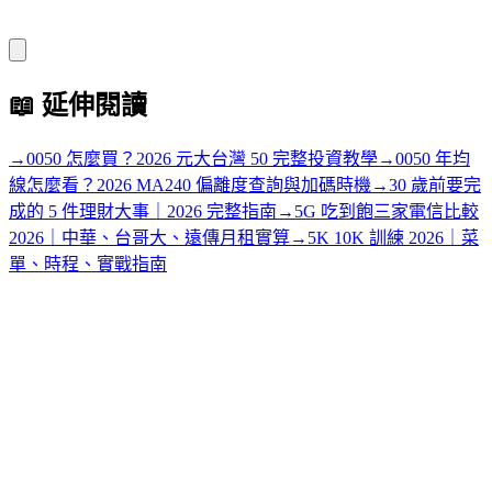
📖
延伸閱讀
→
0050 怎麼買？2026 元大台灣 50 完整投資教學
→
0050 年均
線怎麼看？2026 MA240 偏離度查詢與加碼時機
→
30 歲前要完
成的 5 件理財大事｜2026 完整指南
→
5G 吃到飽三家電信比較
2026｜中華、台哥大、遠傳月租實算
→
5K 10K 訓練 2026｜菜
單、時程、實戰指南