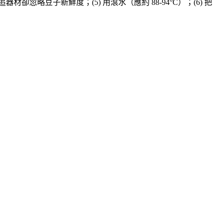
材卻忽略豆子新鮮度；(5) 用滾水（應約 88-94°C）；(6) 把