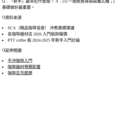
Q：「
新手
」最常犯什麼錯？
A：(1) 一開始買貴森森義式機；(
基礎做好最重要。
資料來源
SCA（精品咖啡協會）
沖煮基礎建議
各咖啡器材店
2026 入門組與報價
PTT coffee 板
2024-2025 年新手入門討論
延伸閱讀
手沖咖啡入門
咖啡器材預算配置
咖啡豆怎麼選