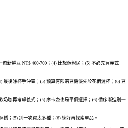
一包新鮮豆 NT$ 400-700；(4) 比想像親民；(5) 不必先買義式
) 最後濾杯手沖壺；(5) 預算有限磨豆機優先於花俏濾杯；(6) 豆
喜歡奶咖再考慮義式；(5) 摩卡壺也是平價選擇；(6) 循序漸進別一
練穩；(5) 別一次買太多種；(6) 練好再探索單品。