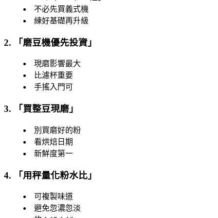
不必先買義式機
練好基礎再升級
2. 「
磨豆機優先投資
」
現磨影響最大
比濾杯重要
手搖入門可
3. 「
買整豆現磨
」
別買磨好的粉
看烘焙日期
新鮮度第一
4. 「
用秤量化粉水比
」
可複製味道
避免忽濃忽淡