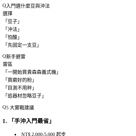
入門選什麼豆與沖法
選擇
「
豆子
」
「
沖法
」
「
怕酸
」
「
先固定一支豆
」
新手避雷
雷區
「
一開始買貴森森義式機
」
「
買磨好的粉
」
「
目測不用秤
」
「
追器材忽略豆子
」
5 大實戰建議
1. 「
手沖入門最省
」
NT$ 2,000-5,000 起步