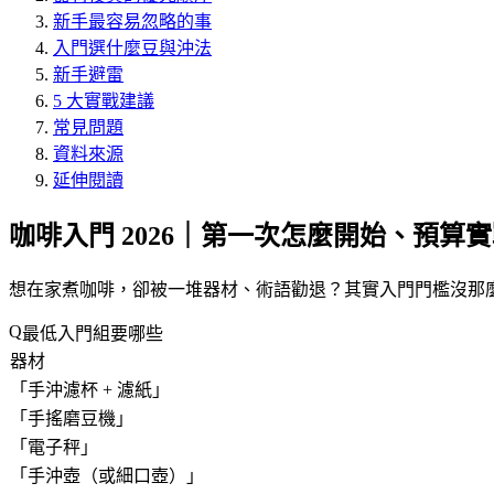
新手最容易忽略的事
入門選什麼豆與沖法
新手避雷
5 大實戰建議
常見問題
資料來源
延伸閱讀
咖啡入門 2026｜第一次怎麼開始、預算
想在家煮咖啡，卻被一堆器材、術語勸退？其實入門門檻沒那麼高
最低入門組要哪些
器材
「
手沖濾杯 + 濾紙
」
「
手搖磨豆機
」
「
電子秤
」
「
手沖壺（或細口壺）
」