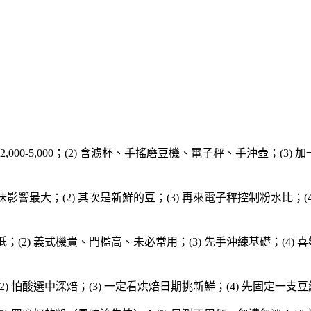
 2,000-5,000；(2) 含濾杯、手搖磨豆機、電子秤、手沖壺；(3) 加
味影響最大；(2) 其次是新鮮的豆；(3) 再來電子秤控制粉水比；(4
低；(2) 義式機貴、門檻高、未必常用；(3) 先手沖練基礎；(4) 
2) 怕酸選中深焙；(3) 一定看烘焙日期挑新鮮；(4) 先固定一支豆