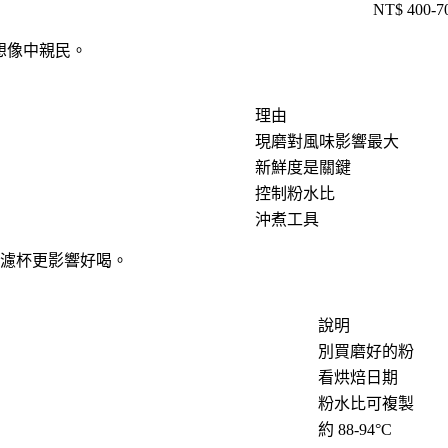
NT$ 400-7
，比想像中親民。
理由
現磨對風味影響最大
新鮮度是關鍵
控制粉水比
沖煮工具
濾杯更影響好喝。
說明
別買磨好的粉
看烘焙日期
粉水比可複製
約 88-94°C