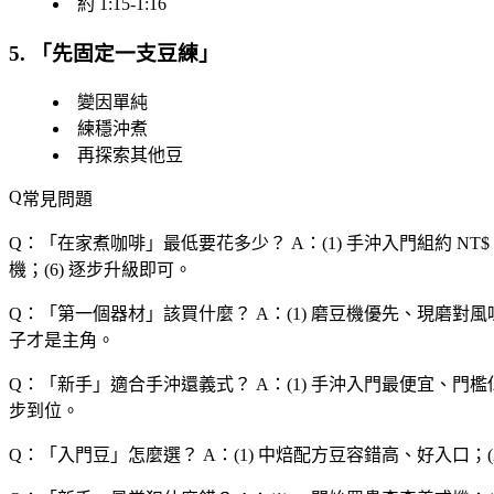
約 1:15-1:16
5. 「
先固定一支豆練
」
變因單純
練穩沖煮
再探索其他豆
常見問題
Q：「
在家煮咖啡
」最低要花多少？
A：(1) 手沖入門組約 NT$
機；(6) 逐步升級即可。
Q：「
第一個器材
」該買什麼？
A：(1) 磨豆機優先、現磨對風
子才是主角。
Q：「
新手
」適合手沖還義式？
A：(1) 手沖入門最便宜、門檻
步到位。
Q：「
入門豆
」怎麼選？
A：(1) 中焙配方豆容錯高、好入口；(