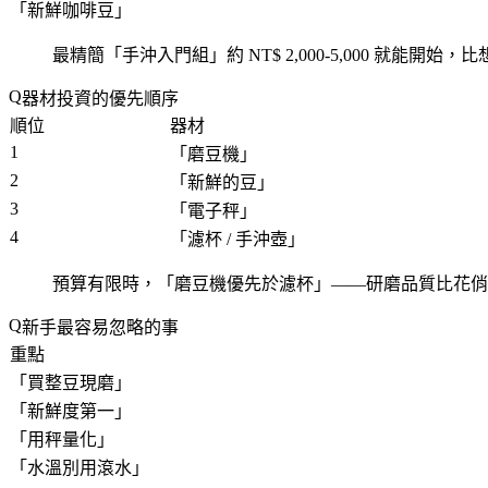
「
新鮮咖啡豆
」
最精簡「
手沖入門組
」約 NT$ 2,000-5,000 就能開始
器材投資的優先順序
順位
器材
1
「
磨豆機
」
2
「
新鮮的豆
」
3
「
電子秤
」
4
「
濾杯 / 手沖壺
」
預算有限時，「
磨豆機優先於濾杯
」——研磨品質比花俏
新手最容易忽略的事
重點
「
買整豆現磨
」
「
新鮮度第一
」
「
用秤量化
」
「
水溫別用滾水
」