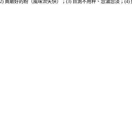
2) 買磨好的粉（風味流失快）；(3) 目測不用秤、忽濃忽淡；(4) 追器