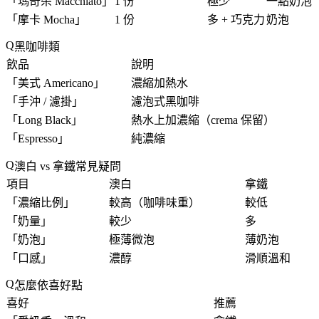
「
瑪奇朵 Macchiato
」
1 份
極少
一點奶泡
「
摩卡 Mocha
」
1 份
多 + 巧克力
奶泡
黑咖啡類
飲品
說明
「
美式 Americano
」
濃縮加熱水
「
手沖 / 濾掛
」
濾泡式黑咖啡
「
Long Black
」
熱水上加濃縮（crema 保留）
「
Espresso
」
純濃縮
澳白 vs 拿鐵常見疑問
項目
澳白
拿鐵
「
濃縮比例
」
較高（咖啡味重）
較低
「
奶量
」
較少
多
「
奶泡
」
極薄微泡
薄奶泡
「
口感
」
濃醇
滑順溫和
怎麼依喜好點
喜好
推薦