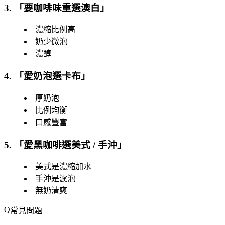
3. 「
要咖啡味重選澳白
」
濃縮比例高
奶少微泡
濃醇
4. 「
愛奶泡選卡布
」
厚奶泡
比例均衡
口感豐富
5. 「
愛黑咖啡選美式 / 手沖
」
美式是濃縮加水
手沖是濾泡
無奶清爽
常見問題