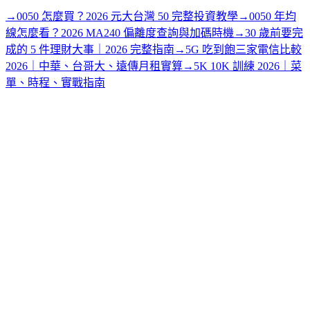
→
0050 怎麼買？2026 元大台灣 50 完整投資教學
→
0050 年均
線怎麼看？2026 MA240 偏離度查詢與加碼時機
→
30 歲前要完
成的 5 件理財大事｜2026 完整指南
→
5G 吃到飽三家電信比較
2026｜中華、台哥大、遠傳月租實算
→
5K 10K 訓練 2026｜菜
單、時程、實戰指南