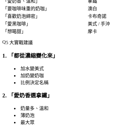
「
愛奶香、溫和
」
拿鐵
「
要咖啡味重的奶咖
」
澳白
「
喜歡奶泡綿密
」
卡布奇諾
「
愛黑咖啡
」
美式 / 手沖
「
想喝甜
」
摩卡
5 大實戰建議
1. 「
都從濃縮變化來
」
加水變美式
加奶變奶咖
比例決定名稱
2. 「
愛奶香選拿鐵
」
奶量多、溫和
薄奶泡
最大眾