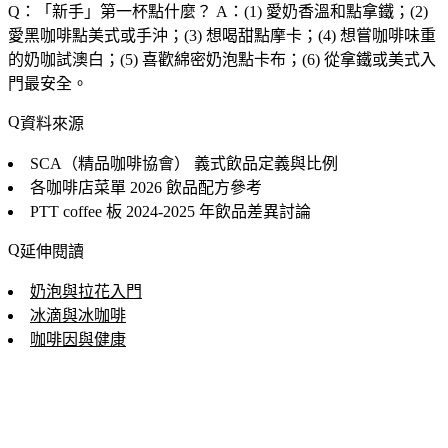
Q：「
新手
」第一杯點什麼？
A：(1) 愛奶香溫和點拿鐵；(2)
愛黑咖啡點美式或手沖；(3) 想喝甜點摩卡；(4) 想嘗咖啡味重
的奶咖試澳白；(5) 喜歡綿密奶泡點卡布；(6) 從拿鐵或美式入
門最安全。
資料來源
SCA（精品咖啡協會）
義式飲品定義與比例
各咖啡店菜單
2026 飲品配方參考
PTT coffee 板
2024-2025 年飲品差異討論
延伸閱讀
奶泡與拉花入門
冰滴與冰咖啡
咖啡因與健康