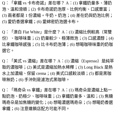
Q：「
拿鐵 vs 卡布奇諾
」差在哪？
A：(1) 拿鐵奶量多、薄奶
泡、溫和滑順；(2) 卡布奇諾奶泡厚、比例均衡、口感豐富；
(3) 兩者都是 1 份濃縮 + 牛奶 + 奶泡；(4) 差在奶與奶泡比例；
(5) 愛奶香選拿鐵；(6) 愛綿密奶泡選卡布。
Q：「
澳白 Flat White
」是什麼？
A：(1) 濃縮比例較高（常雙
份）、咖啡味重；(2) 奶量較少、極薄微泡；(3) 口感濃醇；(4)
比拿鐵咖啡感強；(5) 比卡布奶泡薄；(6) 想喝咖啡味重的奶咖
選它。
Q：「
美式 vs 濃縮
」差在哪？
A：(1) 濃縮（Espresso）是純萃
取的濃咖啡；(2) 美式是濃縮加熱水稀釋；(3) Long Black 是熱
水上加濃縮、保留 crema；(4) 美式口感較淡順；(5) 都是黑咖
啡無奶；(6) 手沖則是濾泡式黑咖啡。
Q：「
瑪奇朵 vs 拿鐵
」差在哪？
A：(1) 瑪奇朵是濃縮上點一
點奶泡、奶極少、咖啡味重；(2) 拿鐵奶量多、溫和；(3) 焦糖
瑪奇朵是加焦糖的變化；(4) 想喝濃選瑪奇朵；(5) 想喝奶香選
拿鐵；(6) 注意連鎖店配方可能不同。