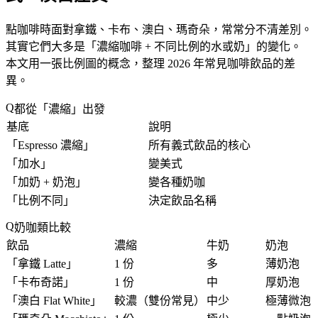
點咖啡時面對拿鐵、卡布、澳白、瑪奇朵，常常分不清差別。
其實它們大多是「
濃縮咖啡 + 不同比例的水或奶
」的變化。
本文用一張比例圖的概念，整理 2026 年常見咖啡飲品的差
異。
都從「濃縮」出發
基底
說明
「
Espresso 濃縮
」
所有義式飲品的核心
「
加水
」
變美式
「
加奶 + 奶泡
」
變各種奶咖
「
比例不同
」
決定飲品名稱
奶咖類比較
飲品
濃縮
牛奶
奶泡
「
拿鐵 Latte
」
1 份
多
薄奶泡
「
卡布奇諾
」
1 份
中
厚奶泡
「
澳白 Flat White
」
較濃（雙份常見）
中少
極薄微泡