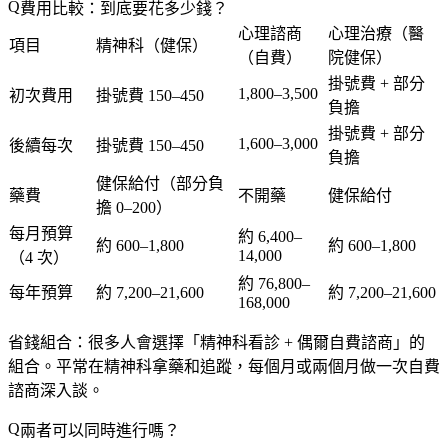
費用比較：到底要花多少錢？
心理諮商
心理治療（醫
項目
精神科（健保）
（自費）
院健保）
掛號費 + 部分
1,800–3,500
初次費用
掛號費 150–450
負擔
掛號費 + 部分
1,600–3,000
後續每次
掛號費 150–450
負擔
健保給付（部分負
藥費
不開藥
健保給付
擔 0–200）
每月預算
約 6,400–
約 600–1,800
約 600–1,800
14,000
（4 次）
約 76,800–
每年預算
約 7,200–21,600
約 7,200–21,600
168,000
省錢組合
：很多人會選擇「精神科看診 + 偶爾自費諮商」的
組合。平常在精神科拿藥和追蹤，每個月或兩個月做一次自費
諮商深入談。
兩者可以同時進行嗎？