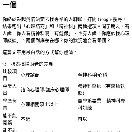
一個
你終於鼓起勇氣決定去找專業的人聊聊，打開 Google 搜尋，
結果跑出「心理諮商」和「精神科」兩種選項。問了朋友，有
人說「你去看精神科啊，有健保」，也有人說「你應該找心理
師談談」。兩個到底差在哪？你的狀況適合看哪個？
這篇文章用最白話的方式幫你釐清。
一張表搞懂兩者的差異
比較項
心理諮商
精神科/身心科
目
專業人
精神科醫師（有醫師執
諮商心理師/臨床心理師
員
照）
學歷背
醫學系畢業 + 精神科專
心理相關碩士以上
景
科訓練
能不能
不能
可以
開藥
能不能