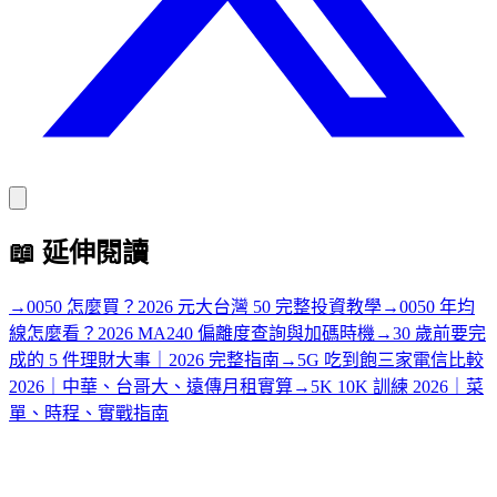
📖
延伸閱讀
→
0050 怎麼買？2026 元大台灣 50 完整投資教學
→
0050 年均
線怎麼看？2026 MA240 偏離度查詢與加碼時機
→
30 歲前要完
成的 5 件理財大事｜2026 完整指南
→
5G 吃到飽三家電信比較
2026｜中華、台哥大、遠傳月租實算
→
5K 10K 訓練 2026｜菜
單、時程、實戰指南