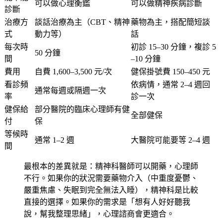
可以做心理衡鑑
可以做精神疾病診斷
診斷
治療方
談話治療為主（CBT、精神
藥物為主，搭配簡短談
式
動力等）
話
每次時
初診 15–30 分鐘，複診 5
50 分鐘
間
–10 分鐘
費用
自費 1,600–3,500 元/次
健保掛號費 150–450 元
看診頻
依病情，通常 2–4 週回
通常每週或隔週一次
率
診一次
健保給
部分醫院的臨床心理師有健
全部健保
付
保
等候時
通常 1–2 週
大醫院可能要等 2–4 週
間
最根本的差異就是：精神科醫師可以開藥，心理師
不行。如果你的狀況需要藥物介入（中重度憂鬱、
嚴重焦慮、失眠到完全無法入睡），精神科是比較
直接的選擇。如果你的需求是「想有人好好聽我
說，幫我整理思緒」，心理諮商會更適合。