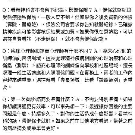
Q：看精神科會不會留下紀錄、影響保險？
A：健保就醫紀錄
受醫療隱私保護，一般人查不到。但如果你之後要買新的保險
（壽險、醫療險），保險公司會要求你告知就醫紀錄。已確診
精神疾病可能影響核保結果或加費。如果你很在意這點，可以
選擇自費看診（不走健保），就不會有健保紀錄。
Q：臨床心理師和諮商心理師有什麼不同？
A：臨床心理師的
訓練偏向醫院場域，擅長處理精神疾病相關的心理治療和心理
衡鑑（測驗）。諮商心理師的訓練偏向學校和社區場域，擅長
處理一般生活適應和人際關係問題。在實務上，兩者的工作內
容越來越重疊，選擇時看「專長領域」比看「證照類別」更重
要。
Q：第一次看診/諮商要準備什麼？
A：不需要特別準備。如果
你想讓溝通更有效率，可以事先想一下：最近讓你困擾的主要
問題是什麼、持續多久了、對你的生活造成什麼影響。看精神
科的話，帶健保卡就好。如果之前在其他地方看過，帶著之前
的病歷摘要或藥單會更好。