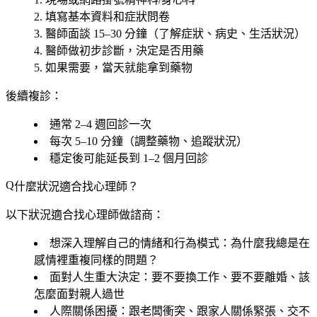
填寫基本資料和症狀問卷
醫師面談 15–30 分鐘（了解症狀、病史、生活狀況）
醫師做初步診斷，決定是否用藥
如果需要，當天就能拿到藥物
後續複診
：
通常 2–4 週回診一次
每次 5–10 分鐘（調整藥物、追蹤狀況）
穩定後可能延長到 1–2 個月回診
什麼狀況適合找心理師？
以下狀況適合找心理師做諮商：
想深入理解自己的情緒和行為模式
：為什麼我總是在
感情裡重複同樣的問題？
面對人生重大決定
：要不要換工作、要不要離婚、該
怎麼面對親人過世
人際關係困擾
：跟老闆衝突、跟家人關係緊張、交不