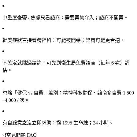
中重度憂鬱 / 焦慮只看諮商
：需要藥物介入；諮商不開藥。
輕度症狀直接看精神科
：可能被開藥；諮商可能更合適。
不確定就跳過諮詢
：可先到衛生局免費諮商（每年 6 次）評
估。
忽略「健保 vs 自費」差別
：精神科多健保、諮商多自費 1,500
–4,000 / 次。
有自殺意念沒立即求助
：撥 1995 生命線；24 小時。
常見問題 FAQ