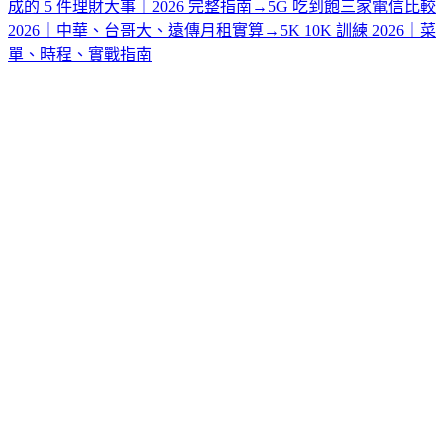
成的 5 件理財大事｜2026 完整指南
→
5G 吃到飽三家電信比較
2026｜中華、台哥大、遠傳月租實算
→
5K 10K 訓練 2026｜菜
單、時程、實戰指南