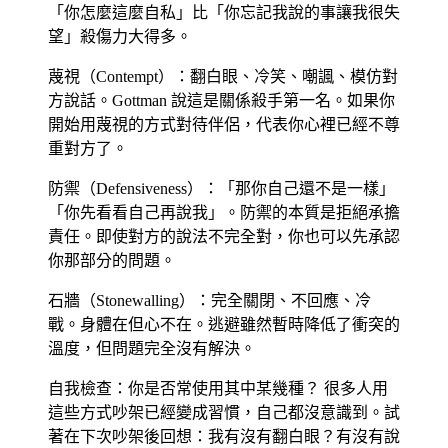
「你怎麼這麼自私」比「你忘記我說的事讓我很失
望」殺傷力大得多。
蔑視（Contempt）
：翻白眼、冷笑、嘲諷、模仿對
方說話。Gottman 說這是關係殺手第一名。如果你
開始用蔑視的方式對待伴侶，代表你心裡已經不尊
重對方了。
防禦（Defensiveness）
：「那你自己還不是一樣」
「你先看看自己再說我」。防禦的本質是拒絕承擔
責任。即使對方的說法不完全對，你也可以先承認
你那部分的問題。
石牆（Stonewalling）
：完全關閉、不回應、冷
戰。身體在但心不在。逃避雖然暫時降低了衝突的
溫度，但問題完全沒有解決。
自我檢查：你是否常使用其中某幾種？
很多人用
這些方式吵架已經變成習慣，自己都沒意識到。試
著在下次吵架後回想：我有沒有翻白眼？有沒有說