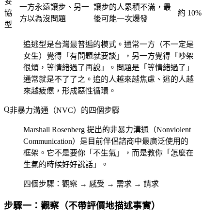
妥
一方永遠讓步、另一
讓步的人累積不滿，最
協
約 10%
方以為沒問題
後可能一次爆發
型
追逃型
是台灣最普遍的模式。通常一方（不一定是
女生）覺得「有問題就要談」，另一方覺得「吵架
很煩，等情緒過了再說」。問題是「等情緒過了」
通常就是不了了之。追的人越來越焦慮、逃的人越
來越疲憊，形成惡性循環。
非暴力溝通（NVC）的四個步驟
Marshall Rosenberg 提出的非暴力溝通（Nonviolent
Communication）是目前伴侶諮商中最廣泛使用的
框架。它不是要你「不生氣」，而是教你「怎麼在
生氣的時候好好說話」。
四個步驟：觀察 → 感受 → 需求 → 請求
步驟一：觀察（不帶評價地描述事實）