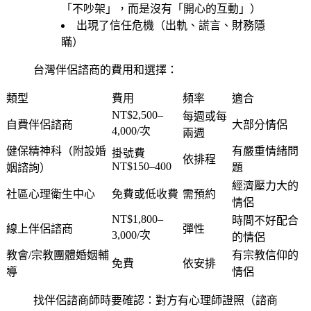
「不吵架」，而是沒有「開心的互動」）
出現了信任危機（出軌、謊言、財務隱
瞞）
台灣伴侶諮商的費用和選擇：
類型
費用
頻率
適合
NT$2,500–
每週或每
自費伴侶諮商
大部分情侶
4,000/次
兩週
健保精神科（附設婚
有嚴重情緒問
掛號費
依排程
NT$150–400
姻諮詢）
題
經濟壓力大的
社區心理衛生中心
免費或低收費
需預約
情侶
NT$1,800–
時間不好配合
線上伴侶諮商
彈性
3,000/次
的情侶
教會/宗教團體婚姻輔
有宗教信仰的
免費
依安排
導
情侶
找伴侶諮商師時要確認：對方有心理師證照（諮商