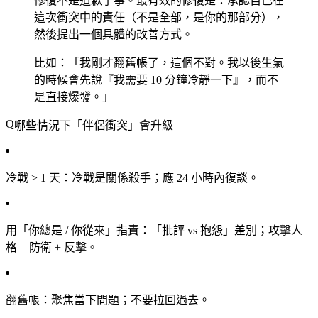
修復不是道歉了事。最有效的修復是：承認自己在
這次衝突中的責任（不是全部，是你的那部分），
然後提出一個具體的改善方式。
比如：「我剛才翻舊帳了，這個不對。我以後生氣
的時候會先說『我需要 10 分鐘冷靜一下』，而不
是直接爆發。」
哪些情況下「伴侶衝突」會升級
冷戰 > 1 天
：冷戰是關係殺手；應 24 小時內復談。
用「你總是 / 你從來」指責
：「批評 vs 抱怨」差別；攻擊人
格 = 防衛 + 反擊。
翻舊帳
：聚焦當下問題；不要拉回過去。