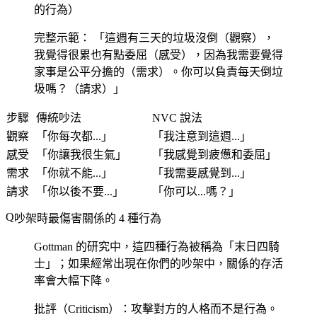
的行為）
完整示範：
「這週有三天的垃圾沒倒（觀察），
我覺得很累也有點委屈（感受），因為我需要覺得
家事是公平分擔的（需求）。你可以負責每天倒垃
圾嗎？（請求）」
步驟
傳統吵法
NVC 說法
觀察
「你每次都...」
「我注意到這週...」
感受
「你讓我很生氣」
「我感覺到疲憊和委屈」
需求
「你就不能...」
「我需要感覺到...」
請求
「你以後不要...」
「你可以...嗎？」
吵架時最傷害關係的 4 種行為
Gottman 的研究中，這四種行為被稱為「末日四騎
士」；如果經常出現在你們的吵架中，關係的存活
率會大幅下降。
批評（Criticism）
：攻擊對方的人格而不是行為。