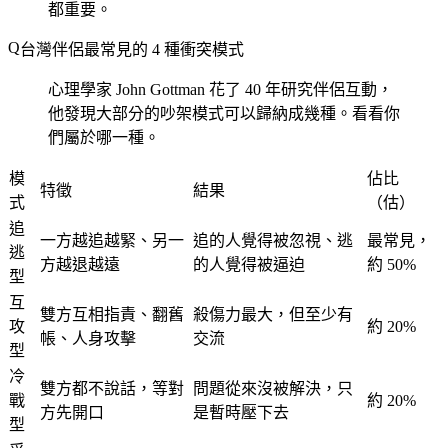
都重要。
台灣伴侶最常見的 4 種衝突模式
心理學家 John Gottman 花了 40 年研究伴侶互動，
他發現大部分的吵架模式可以歸納成幾種。看看你
們屬於哪一種。
模
佔比
特徵
結果
式
（估）
追
一方越追越緊、另一
追的人覺得被忽視、逃
最常見，
逃
方越退越遠
的人覺得被逼迫
約 50%
型
互
雙方互相指責、翻舊
殺傷力最大，但至少有
攻
約 20%
帳、人身攻擊
交流
型
冷
雙方都不說話，等對
問題從來沒被解決，只
戰
約 20%
方先開口
是暫時壓下去
型