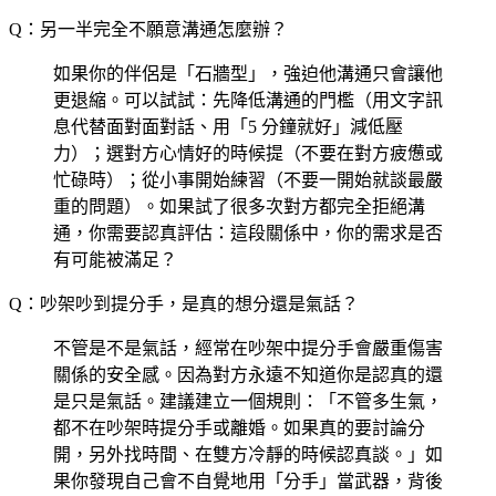
Q：另一半完全不願意溝通怎麼辦？
如果你的伴侶是「石牆型」，強迫他溝通只會讓他
更退縮。可以試試：先降低溝通的門檻（用文字訊
息代替面對面對話、用「5 分鐘就好」減低壓
力）；選對方心情好的時候提（不要在對方疲憊或
忙碌時）；從小事開始練習（不要一開始就談最嚴
重的問題）。如果試了很多次對方都完全拒絕溝
通，你需要認真評估：這段關係中，你的需求是否
有可能被滿足？
Q：吵架吵到提分手，是真的想分還是氣話？
不管是不是氣話，經常在吵架中提分手會嚴重傷害
關係的安全感。因為對方永遠不知道你是認真的還
是只是氣話。建議建立一個規則：「不管多生氣，
都不在吵架時提分手或離婚。如果真的要討論分
開，另外找時間、在雙方冷靜的時候認真談。」如
果你發現自己會不自覺地用「分手」當武器，背後