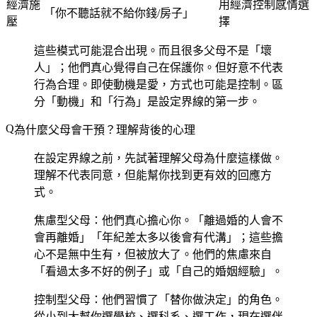
經濟施
用經濟控制感情選
「你不聽話就不給你錢/房子」
壓
擇
這些模式可能混合出現。而且很多父母不是「壞
人」；他們真心覺得自己在保護你。但好意不代表
行為合理。即使動機是愛，方式也可能是控制。區
分「動機」和「行為」是設定界線的第一步。
為什麼父母會干預？理解背後的心理
在設定界線之前，先試著理解父母為什麼這樣做。
理解不代表同意，但能幫你找到更有效的回應方
式。
焦慮型父母
：他們真心擔心你。「離過婚的人會不
會再離婚」「年紀差太多以後會有代溝」；這些擔
心不是無中生有，但被放大了。他們的焦慮來自
「看過太多不好的例子」或「自己的婚姻經驗」。
控制型父母
：他們習慣了「替你做決定」的角色。
從小到大幫你選學校、選科系、選工作，現在選伴