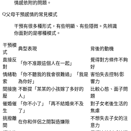
情感依附的問題。
父母干預感情的常見模式
干預有很多種形式，有些明顯、有些隱微。先辨識
你面對的是哪種模式。
干預模
典型表現
背後的動機
式
直接反
覺得對方條件不夠
「你不准跟這個人在一起」
對
好
情緒勒
「你不聽我的我會很難過」「我是
害怕失去控制/影
索
為你好」
響力
間接施
不斷提「某某的小孩嫁了多好的
比較心態、面子問
壓
人」
題
催婚催
「你不小了」「再不結婚來不及
對子女老後生活的
生
了」
焦慮
挑撥離
不想失去子女的注
在你和伴侶之間製造嫌隙
間
意力