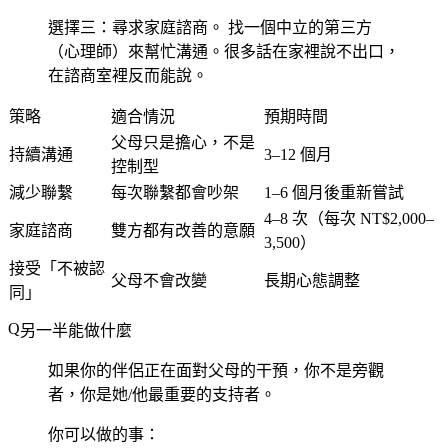
選擇三：尋求家庭諮商。
找一個中立的第三方
（心理師）來幫忙溝通。很多話在家裡說不出口，
在諮商室裡反而能說。
策略
適合情況
預期時間
父母只是擔心，不是
持續溝通
3–12 個月
控制型
減少聯繫
每次聯繫都會吵架
1–6 個月後重新嘗試
4–8 次（每次 NT$2,000–
家庭諮商
雙方都有改善的意願
3,500）
接受「不被認
父母不會改變
長期心態調整
同」
另一半能做什麼
如果你的伴侶正在面對父母的干預，你不是旁觀
者，你是她/他最重要的支持者。
你可以做的事：