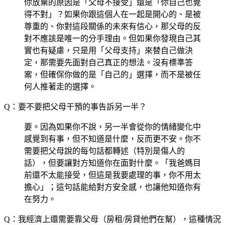
你放棄的原因是「父母不接受」還是「你自己也覺
得不對」？如果你跟這個人在一起是開心的、是被
尊重的、你對這段關係的未來有信心，那父母的反
對不應該是唯一的分手理由。但如果你發現自己其
實也有疑慮，只是用「父母支持」來替自己做決
定，那需要先面對自己真正的想法。沒有標準答
案，但確保你做的是「自己的」選擇，而不是被任
何人推著走的選擇。
Q：要不要把父母干預的事告訴另一半？
要。因為如果你不說，另一半會從你的情緒變化中
感覺到有事，但不知道是什麼，反而更不安。你不
需要把父母說的每句話都轉述（特別是傷人的
話），但要讓對方知道你在面對什麼。「我爸媽目
前還不太能接受，但這是我要處理的事，你不用太
擔心」；這句話能給對方安全感，也讓他知道你有
在努力。
Q：我經濟上還需要靠父母（房租/房貸他們在幫），這種情況