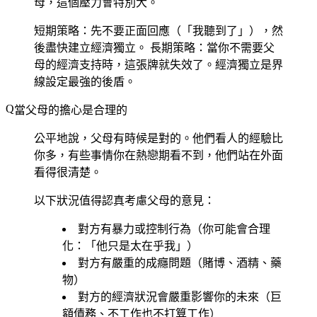
母，這個壓力會特別大。
短期策略
：先不要正面回應（「我聽到了」），然
後盡快建立經濟獨立。
長期策略
：當你不需要父
母的經濟支持時，這張牌就失效了。經濟獨立是界
線設定最強的後盾。
當父母的擔心是合理的
公平地說，父母有時候是對的。他們看人的經驗比
你多，有些事情你在熱戀期看不到，他們站在外面
看得很清楚。
以下狀況值得認真考慮父母的意見：
對方有暴力或控制行為（你可能會合理
化：「他只是太在乎我」）
對方有嚴重的成癮問題（賭博、酒精、藥
物）
對方的經濟狀況會嚴重影響你的未來（巨
額債務、不工作也不打算工作）