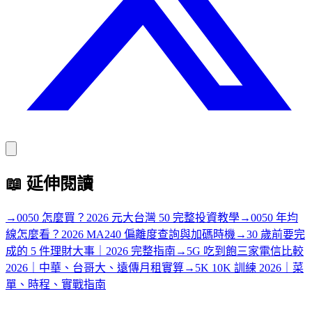
📖
延伸閱讀
→
0050 怎麼買？2026 元大台灣 50 完整投資教學
→
0050 年均
線怎麼看？2026 MA240 偏離度查詢與加碼時機
→
30 歲前要完
成的 5 件理財大事｜2026 完整指南
→
5G 吃到飽三家電信比較
2026｜中華、台哥大、遠傳月租實算
→
5K 10K 訓練 2026｜菜
單、時程、實戰指南