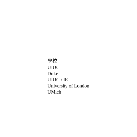
學校
UIUC
Duke
UIUC / IE
University of London
UMich