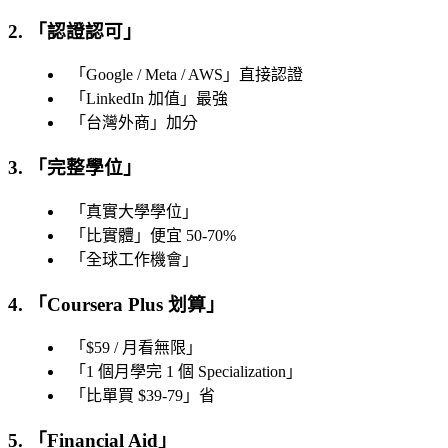
2. 「
認證認可
」
「
Google / Meta / AWS
」直接認證
「
LinkedIn 加值
」最強
「
台灣外商
」加分
3. 「
完整學位
」
「
真實大學學位
」
「
比實體
」便宜 50-70%
「
全球工作機會
」
4. 「
Coursera Plus 划算
」
「
$59 / 月看無限
」
「
1 個月學完 1 個 Specialization
」
「
比單買 $39-79
」省
5. 「
Financial Aid
」