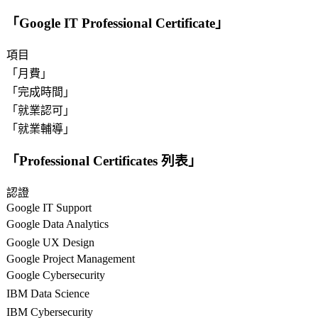
「
Google IT Professional Certificate
」
項目
「
月費
」
「
完成時間
」
「
就業認可
」
「
就業輔導
」
「
Professional Certificates 列表
」
認證
Google IT Support
Google Data Analytics
Google UX Design
Google Project Management
Google Cybersecurity
IBM Data Science
IBM Cybersecurity