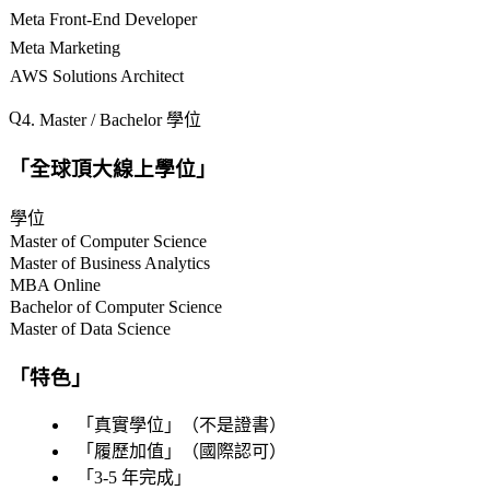
Meta Front-End Developer
Meta Marketing
AWS Solutions Architect
4. Master / Bachelor 學位
「
全球頂大線上學位
」
學位
Master of Computer Science
Master of Business Analytics
MBA Online
Bachelor of Computer Science
Master of Data Science
「
特色
」
「
真實學位
」（不是證書）
「
履歷加值
」（國際認可）
「
3-5 年完成
」