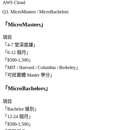
AWS Cloud
3. MicroMasters / MicroBachelors
「
MicroMasters
」
項目
「
4-7 堂深度課
」
「
6-12 個月
」
「
$500-1,500
」
「
MIT / Harvard / Columbia / Berkeley
」
「
可抵實體 Master 學分
」
「
MicroBachelors
」
項目
「
Bachelor 級別
」
「
12-24 個月
」
「
$500-1,500
」