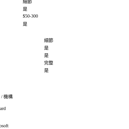
細節
是
$50-300
是
細節
是
是
完整
是
 / 機構
ard
osoft