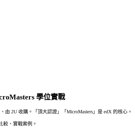
croMasters 學位實戰
立、由 2U 收購。「
頂大認證
」「
MicroMasters
」是 edX 的核心。
era 比較、實戰案例。