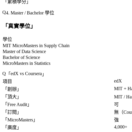
「
累積學分
」
4. Master / Bachelor 學位
「
真實學位
」
學位
MIT MicroMasters in Supply Chain
Master of Data Science
Bachelor of Science
MicroMasters in Statistics
edX vs Coursera
「
」
edX
項目
MIT + Ha
「
創辦
」
「
頂大
」
MIT / Ha
「
Free Audit
」
可
「
訂閱
」
無（Cours
「
MicroMasters
」
強
4,000+
「
廣度
」