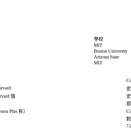
學校
MIT
Boston University
Arizona State
MIT
Co
rvard
史
rvard 強
史
部
era Plus 有）
Co
對應
7,