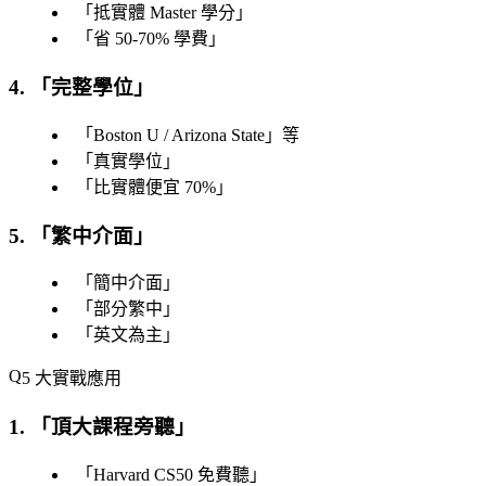
「
抵實體 Master 學分
」
「
省 50-70% 學費
」
4. 「
完整學位
」
「
Boston U / Arizona State
」等
「
真實學位
」
「
比實體便宜 70%
」
5. 「繁中介面」
「
簡中介面
」
「
部分繁中
」
「
英文為主
」
5 大實戰應用
1. 「
頂大課程旁聽
」
「
Harvard CS50 免費聽
」