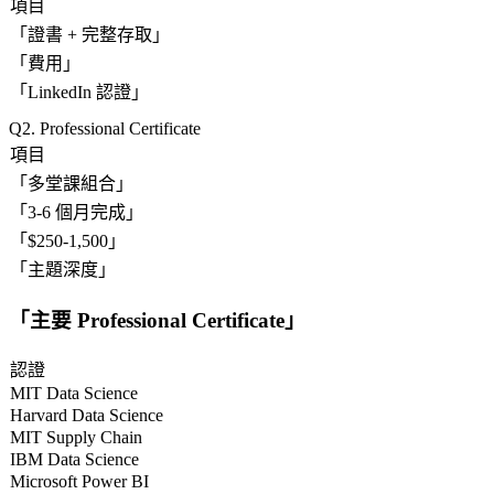
項目
「
證書 + 完整存取
」
「
費用
」
「
LinkedIn 認證
」
2. Professional Certificate
項目
「
多堂課組合
」
「
3-6 個月完成
」
「
$250-1,500
」
「
主題深度
」
「
主要 Professional Certificate
」
認證
MIT Data Science
Harvard Data Science
MIT Supply Chain
IBM Data Science
Microsoft Power BI