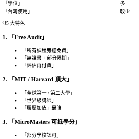
「
學位
」
多
「
台灣使用
」
較少
5 大特色
1. 「
Free Audit
」
「
所有課程旁聽免費
」
「
無證書 + 部分限期
」
「
評估再付費
」
2. 「
MIT / Harvard 頂大
」
「
全球第一 / 第二大學
」
「
世界級講師
」
「
履歷加值
」最強
3. 「
MicroMasters 可抵學分
」
「
部分學校認可
」