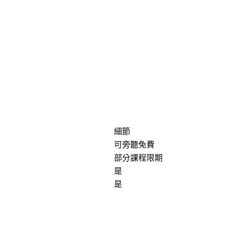
細節
可旁聽免費
部分課程限期
是
是