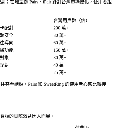
在地型像 Pairs、iPair 針對台灣市場優化，使用者組
台灣用戶數（估）
卡配對
200 萬+
較安全
80 萬+
往導向
60 萬+
播功能
150 萬+
對象
30 萬+
配對
40 萬+
25 萬+
婚，Pairs 和 SweetRing 的使用者心態比較接
費版的實際效益因人而異。
付費版