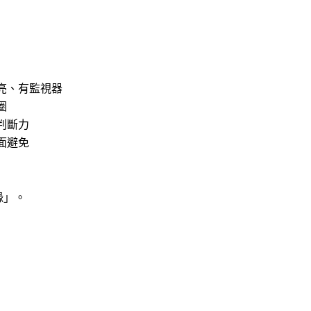
亮、有監視器
圈
判斷力
面避免
緣」。