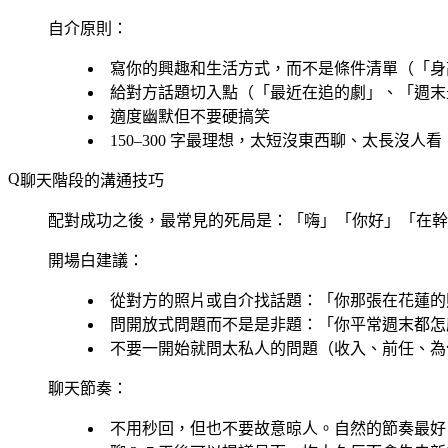
自介原則：
寫你的興趣和生活方式，而不是條件清單（「身高 
給對方話題切入點（「最近在追的劇」、「週末
適度幽默但不要硬搞笑
150–300 字最理想，太短沒東西聊、太長沒人看
聊天階段的溝通技巧
配對成功之後，最常見的死局是：「嗨」「你好」「在幹
開場白建議：
從對方的照片或自介找話題：「你那張在花蓮的
問開放式問題而不是是非題：「你平常週末都怎
不要一開始就問太私人的問題（收入、前任、為
聊天節奏：
不用秒回，但也不要故意晾人。自然的節奏最好