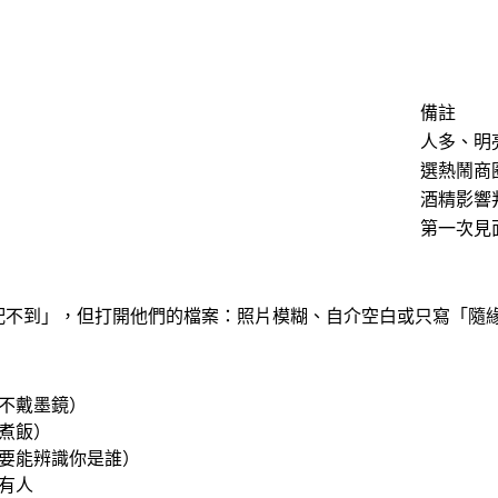
備註
人多、明
選熱鬧商
酒精影響
第一次見
都配不到」，但打開他們的檔案：照片模糊、自介空白或只寫「隨
不戴墨鏡）
煮飯）
要能辨識你是誰）
有人