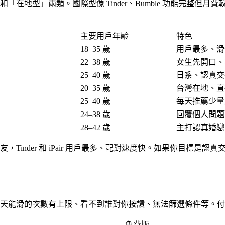
」兩類。國際型像 Tinder、Bumble 功能完整但月費較高；
主要用戶年齡
特色
18–35 歲
用戶最多、滑
22–38 歲
女生先開口、
25–40 歲
日系、認真交
20–35 歲
台灣在地、直
25–40 歲
每天推薦少量
24–38 歲
回覆個人問題
28–42 歲
主打認真婚戀
er 和 iPair 用戶最多、配對速度快。如果你目標是認真交往甚至結
天能滑的次數有上限、看不到誰對你按讚、無法篩選條件等。付
免費版