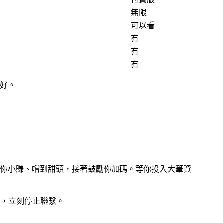
無限
可以看
有
有
有
不好。
你小賺、嚐到甜頭，接著鼓勵你加碼。等你投入大筆資
台，立刻停止聯繫。