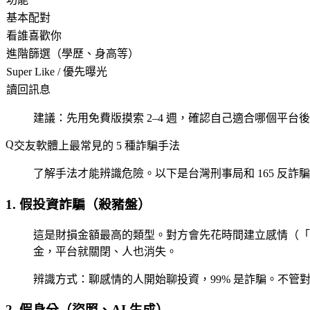
基本配對
看誰喜歡你
進階篩選（學歷、身高等）
Super Like / 優先曝光
讀回訊息
建議：先用免費版摸索 2–4 週，確認自己適合哪個平
交友軟體上最常見的 5 種詐騙手法
了解手法才能辨識危險。以下是台灣刑事局和 165 反詐
1. 假投資詐騙（殺豬盤）
這是財損金額最高的類型。對方會先花時間建立感情（「
金，平台就關閉、人也消失。
辨識方式
：聊感情的人開始聊投資，99% 是詐騙。不
2. 假身分（盜照、AI 生成）