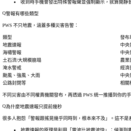
收到時手機會發出特殊警報聲並強制顯示，就算開靜
警報有哪些類型
PWS 不只地震，涵蓋多種災害告警：
類型
發布
地震速報
中央
海嘯警報
中央
土石流/大規模崩塌
農業
淹水警戒
經濟
颱風、強風、大雨
中央
公路封閉等
相關
不同災害由不同權責機關發布，再透過 PWS 統一推播到你的
為什麼地震速報只提前幾秒
很多人抱怨「警報跟搖晃幾乎同時到，根本來不及」。這不是
地震速報的原理是利用「
電波比地震波快
」：偵測到震