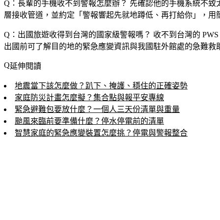
Q：長輩的手機收不到警報怎麼辦？
先確認他的手機系統不致太
層接收管道，並約定「警報響起先就地蹲低、再打給你」，用
Q：出國旅遊收得到台灣的國家級警報嗎？
收不到台灣的 P
出國前可了解目的地的緊急應變資訊與我國駐外館處的急難救
延伸閱讀
地震當下該怎麼做？趴下、掩護、穩住的正確姿勢
家庭防災計畫怎麼擬？集合點與報平安專線
緊急避難包要放什麼？一個人三天份清單與重量
颱風來臨前要準備什麼？停水停電前的清單
智慧家庭的緊急應變裝置怎麼挑？停電與警報整合