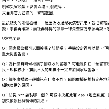
內容含「測試」「演習」字樣
明確災害類型 + 影響區域 + 應變指示
來自非官方管道的「警報截圖」
最該避免的兩個極端：一是因為收過幾次演習訊息，就把警報
變
，事後再確認；而社群轉傳的訊息一律先查官方來源再說。
常見問題
Q：國家級警報可以關掉嗎？該關嗎？
手機設定裡可以關，但
重大災害告警。
Q：為什麼有時候地震了卻沒收到警報？
可能是你在「預警盲
良。規模較小、震度不大的地震不一定會發國家級警報。
Q：細胞廣播跟一般簡訊有什麼不同？
細胞廣播是對特定基地台
細胞廣播的原因。
Q：防災 App 該裝哪一個？
可從中央氣象署 App（地震颱風
別只依賴社群轉傳的訊息。