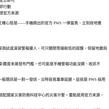
配合即可
即行動
證官方來源
正確心態是——
手機跳出的官方 PWS 一律當真、立刻就地應
得測試或演習警報擾人，可只關閉等級較低的提醒，保留地震與
/震度未達發布門檻，也可能是手機警報功能沒開、收訊不
簡訊是一對一發送，災時容易塞車延遲。這就是 PWS 採用
，再搭配國家災害防救科技中心的災害示警。重點是用官方來源，