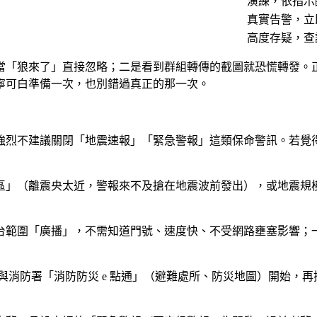
演練，依指示
真實告警，立
高度存疑，查
當「狼來了」直接忽略；二是看到群組轉傳的截圖就恐慌轉發。
寧可白準備一次，也別錯過真正的那一次。
強烈不建議關閉「地震速報」「緊急警報」這類保命警訊。若覺
區」（離震央太近，警報來不及搶在地震波前發出），或地震規模
範圍「廣播」，不需知道門號、速度快、不受網路壅塞影響；一般
）與消防署「消防防災 e 點通」（避難處所、防災地圖）開始