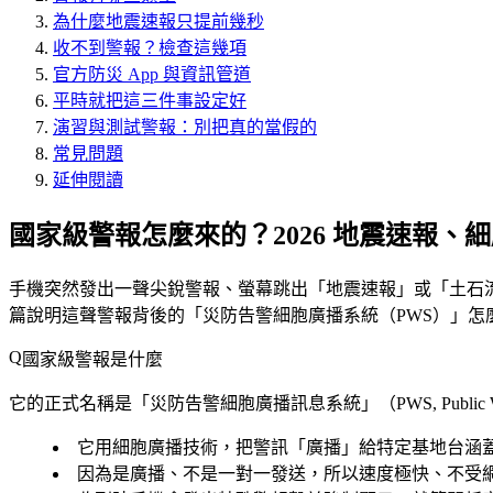
為什麼地震速報只提前幾秒
收不到警報？檢查這幾項
官方防災 App 與資訊管道
平時就把這三件事設定好
演習與測試警報：別把真的當假的
常見問題
延伸閱讀
國家級警報怎麼來的？2026 地震速報、細
手機突然發出一聲尖銳警報、螢幕跳出「地震速報」或「土石
篇說明這聲警報背後的「災防告警細胞廣播系統（PWS）」怎
國家級警報是什麼
它的正式名稱是「災防告警細胞廣播訊息系統」（PWS, Public Wa
它用
細胞廣播
技術，把警訊「廣播」給特定基地台涵
因為是廣播、不是一對一發送，所以
速度極快、不受