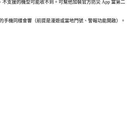
支援的機型可能收不到。可幫他加裝官方防災 App 當第二
你的手機同樣會響（前提是漫遊或當地門號、警報功能開啟）。