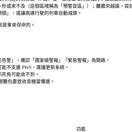
 秒或來不及
（這個區域稱為「預警盲區」）；離震央越遠，提
頭頸」，或讓高速行駛的列車自動減速。
就是拿來保命的。
防告警」，確認「國家級警報」「緊急警報」為開啟。
能不支援 PWS，建議更新系統。
訊死角可能收不到。
避難包要放收音機當備援。
功能