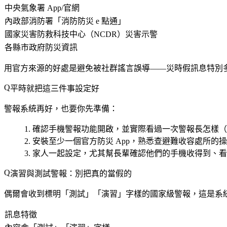
中央氣象署 App/官網
內政部消防署「消防防災 e 點通」
國家災害防救科技中心（NCDR）災害示警
各縣市政府防災資訊
用官方來源的好處是避免被社群謠言誤導——災時假訊息特別
平時就把這三件事設定好
警報系統再好，也要你先準備：
確認手機警報功能開啟
，並實際看過一次警報長怎樣（
安裝至少一個官方防災 App
，熟悉查避難收容處所的操
家人一起設定
，尤其幫長輩確認他們的手機收得到、看
演習與測試警報：別把真的當假的
偶爾會收到標明「測試」「演習」字樣的國家級警報，這是系統
訊息特徵