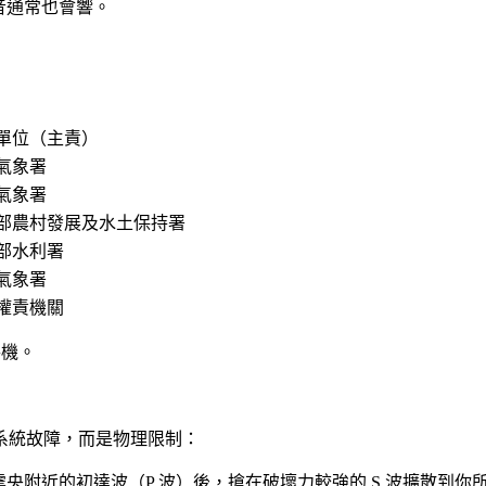
音通常也會響。
單位（主責）
氣象署
氣象署
部農村發展及水土保持署
部水利署
氣象署
權責機關
手機。
系統故障，而是物理限制：
央附近的初達波（P 波）後，搶在破壞力較強的 S 波擴散到你