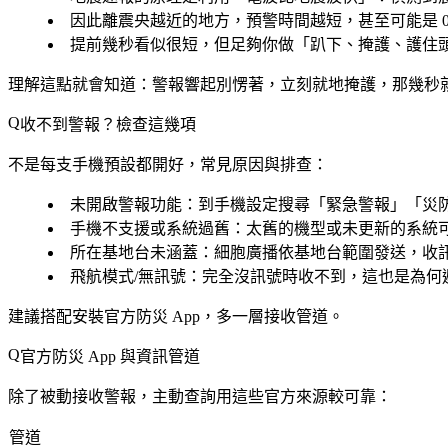
因此
離震央越近的地方，預警時間越短，甚至可能是 0
提前幾秒看似很短，但足夠你做「趴下、掩護、護住
理解這點就會知道：
警報響起別愣著，立刻就地掩護
，那幾秒
收不到警報？檢查這幾項
不是每支手機預設都開好，常見原因與排查：
未開啟警報功能
：到手機設定搜尋「緊急警報」「災
手機不支援或系統過舊
：太舊的機型或未更新的系統可
所在基地台未涵蓋
：細胞廣播依基地台範圍發送，收
飛航模式/無訊號
：完全沒訊號時收不到，這也是為何
建議搭配安裝官方防災 App，多一層接收管道。
官方防災 App 與資訊管道
除了被動接收警報，主動查詢用這些官方來源較可靠：
管道