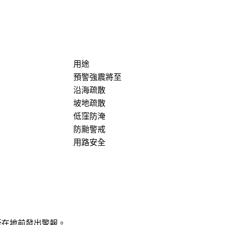
用途
預警強震將至
沿海疏散
坡地疏散
低窪防淹
防颱警戒
用路安全
所在地前發出警報。