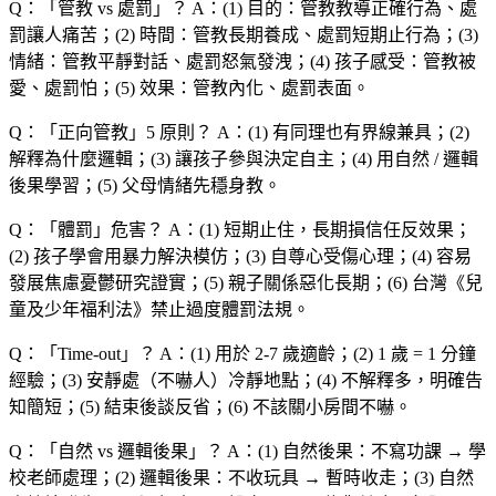
Q：「
管教 vs 處罰
」？
A：(1) 目的：管教教導正確行為、處
罰讓人痛苦；(2) 時間：管教長期養成、處罰短期止行為；(3)
情緒：管教平靜對話、處罰怒氣發洩；(4) 孩子感受：管教被
愛、處罰怕；(5) 效果：管教內化、處罰表面。
Q：「
正向管教
」5 原則？
A：(1) 有同理也有界線兼具；(2)
解釋為什麼邏輯；(3) 讓孩子參與決定自主；(4) 用自然 / 邏輯
後果學習；(5) 父母情緒先穩身教。
Q：「
體罰
」危害？
A：(1) 短期止住，長期損信任反效果；
(2) 孩子學會用暴力解決模仿；(3) 自尊心受傷心理；(4) 容易
發展焦慮憂鬱研究證實；(5) 親子關係惡化長期；(6) 台灣《兒
童及少年福利法》禁止過度體罰法規。
Q：「
Time-out
」？
A：(1) 用於 2-7 歲適齡；(2) 1 歲 = 1 分鐘
經驗；(3) 安靜處（不嚇人）冷靜地點；(4) 不解釋多，明確告
知簡短；(5) 結束後談反省；(6) 不該關小房間不嚇。
Q：「
自然 vs 邏輯後果
」？
A：(1) 自然後果：不寫功課 → 學
校老師處理；(2) 邏輯後果：不收玩具 → 暫時收走；(3) 自然