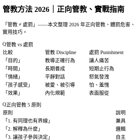
管教方法 2026｜正向管教、實戰指南
「
管教 ≠ 處罰
」——本文整理 2026 年正向管教、體罰危害、
實用技巧。
管教 vs 處罰
比較
管教 Discipline
處罰 Punishment
「
目的
」
教導正確行為
讓人痛苦
「
時間
」
長期養成
短期止行為
「
情緒
」
平靜對話
怒氣發洩
「
孩子感受
」
被愛、被引導
怕、羞愧
「
效果
」
內化規範
表面服從
正向管教 5 原則
原則
說明
「
1. 有同理也有界線
」
兼具
「
2. 解釋為什麼
」
邏輯
「
3. 讓孩子參與決定
」
自主