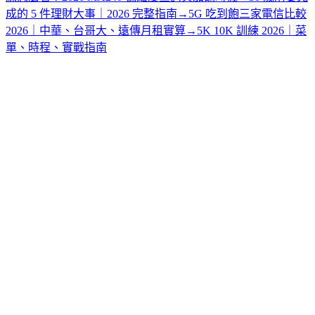
成的 5 件理財大事｜2026 完整指南
→
5G 吃到飽三家電信比較
2026｜中華、台哥大、遠傳月租實算
→
5K 10K 訓練 2026｜菜
單、時程、實戰指南