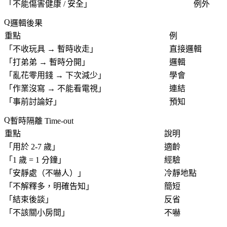
「
不能傷害健康 / 安全
」
例外
邏輯後果
重點
例
「
不收玩具 → 暫時收走
」
直接邏輯
「
打弟弟 → 暫時分開
」
邏輯
「
亂花零用錢 → 下次減少
」
學會
「
作業沒寫 → 不能看電視
」
連結
「
事前討論好
」
預知
暫時隔離 Time-out
重點
說明
「
用於 2-7 歲
」
適齡
「
1 歲 = 1 分鐘
」
經驗
「
安靜處（不嚇人）
」
冷靜地點
「
不解釋多，明確告知
」
簡短
「
結束後談
」
反省
「
不該關小房間
」
不嚇