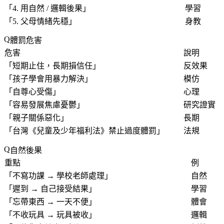
「
4. 用自然 / 邏輯後果
」
學習
「
5. 父母情緒先穩
」
身教
體罰危害
危害
說明
「
短期止住，長期損信任
」
反效果
「
孩子學會用暴力解決
」
模仿
「
自尊心受傷
」
心理
「
容易發展焦慮憂鬱
」
研究證實
「
親子關係惡化
」
長期
「
台灣《兒童及少年福利法》禁止過度體罰
」
法規
自然後果
重點
例
「
不寫功課 → 學校老師處理
」
自然
「
遲到 → 自己接受結果
」
學習
「
忘帶東西 → 一天不便
」
體會
「
不收玩具 → 玩具被收
」
邏輯