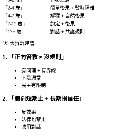
「
2-4 歲
」
簡單後果 + 暫時隔離
「
4-7 歲
」
解釋 + 自然後果
「
7-12 歲
」
約定 + 後果
「
13+ 歲
」
對話 + 共議規則
5 大實戰建議
1. 「
正向管教 ≠ 沒規則
」
有同理 + 有界線
不是溺愛
民主有限制
2. 「
體罰短期止 + 長期損信任
」
反效果
法律也禁止
改用對話