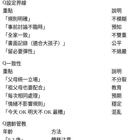
設定界線
重點
說明
「
規則明確
」
不模糊
「
事前討論不臨時
」
預知
「
全家一致
」
不雙重
「
書面記錄（適合大孩子）
」
公平
「
留必要彈性
」
不過嚴
一致性
重點
說明
「
父母統一立場
」
不分裂
「
祖父母也要配合
」
教育
「
每次相同處理
」
預期
「
情緒不影響規則
」
穩定
「
今天 OK 明天不 OK 最糟
」
混亂
適齡管教
年齡
方法
「
0-2 歲
」
轉移注意