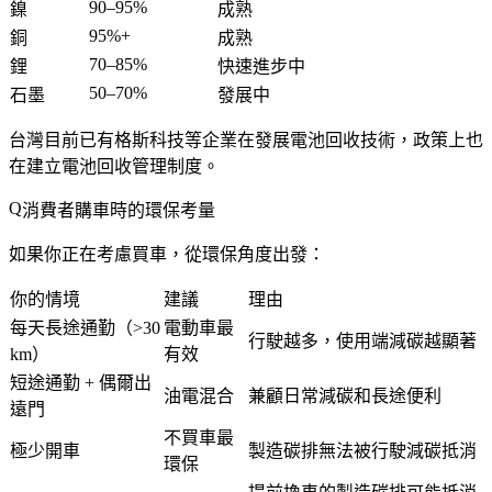
90–95%
鎳
成熟
95%+
銅
成熟
70–85%
鋰
快速進步中
50–70%
石墨
發展中
台灣目前已有格斯科技等企業在發展電池回收技術，政策上也
在建立電池回收管理制度。
消費者購車時的環保考量
如果你正在考慮買車，從環保角度出發：
你的情境
建議
理由
每天長途通勤（>30
電動車最
行駛越多，使用端減碳越顯著
km）
有效
短途通勤 + 偶爾出
油電混合
兼顧日常減碳和長途便利
遠門
不買車最
極少開車
製造碳排無法被行駛減碳抵消
環保