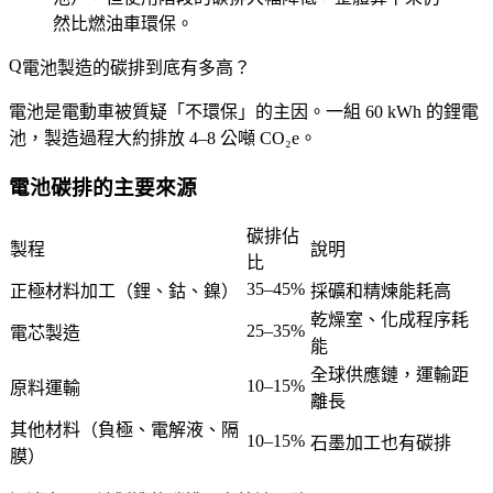
然比燃油車環保。
電池製造的碳排到底有多高？
電池是電動車被質疑「不環保」的主因。一組 60 kWh 的鋰電
池，製造過程大約排放 4–8 公噸 CO₂e。
電池碳排的主要來源
碳排佔
製程
說明
比
35–45%
正極材料加工（鋰、鈷、鎳）
採礦和精煉能耗高
乾燥室、化成程序耗
25–35%
電芯製造
能
全球供應鏈，運輸距
10–15%
原料運輸
離長
其他材料（負極、電解液、隔
10–15%
石墨加工也有碳排
膜）