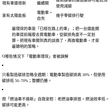
提前換車的製造碳排可能抵消
現有車還很新
繼續開
使用減碳
電動車 +
家有太陽能板
幾乎零碳排行駛
自充
最環保的車是「已經在路上的車」；把一台還能開
的車提前報廢去買電動車，從碳排角度不一定划
算。把現有車開到真的該換了，再換電動車，才是
最聰明的策略。
哪些情況下「電動車環保」會被誤解
只看製造碳排忽略全週期
：電動車製造碳排高 30%，但使用
碳排低 50–70%；整體仍勝。
用「燃油車不換新」自我安慰
：老燃油車排放 + 燃油效率低 =
碳排可能更高。