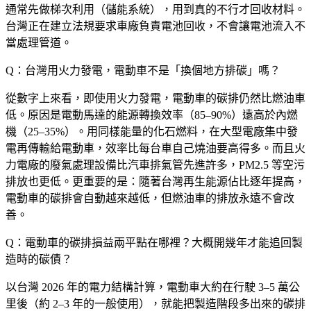
通常先做梯次利用（儲能系統），用到真的不行才回收材料。
台灣正在建立法規要求車廠負責電池回收，不會讓電池流入不
當處理管道。
Q：台灣用火力發電，電動車不是「換個地方排碳」嗎？
從數字上來看，即使用火力發電，電動車的碳排仍然比燃油車
低。原因是電動馬達的能源轉換效率（85–90%）遠高於內燃
機（25–35%）。用同樣能量的化石燃料，在大型電廠集中發
電再傳輸給電動車，效率比每台車自己燒油要高得多。而且火
力電廠的廢氣處理設備比汽車排氣管先進許多，PM2.5 等空污
排放也更低。更重要的是：隨著台灣再生能源佔比逐年提高，
電動車的碳排會自動越來越低，但燃油車的排放永遠不會改
善。
Q：電動車的碳排損益兩平點在哪裡？大概開幾年才能追回製
造時的碳債？
以台灣 2026 年的電力結構計算，電動車大約在行駛 3–5 萬公
里後（約 2–3 年的一般使用），就能把製造階段多出來的碳排