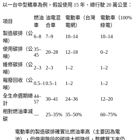
以一台中型轎車為例，假設使用 15 年、總行駛 20 萬公里：
燃油
油電混
電動車（台灣
電動車（100%
項目
車
合車
電網）
綠電）
製造碳排（公
6–8
7–9
10–14
10–14
噸）
使用碳排（公
35–
20–28
12–18
0–2
45
噸）
維修碳排（公
2–3
2–3
1–2
1–2
噸）
報廢回收（公
0.5–1
0.5–1
1–2
1–2
噸）
全生命週期總
44–
30–41
24–36
12–20
57
計
相對燃油車減
—
25–35%
35–50%
60–75%
碳
電動車的製造碳排確實比燃油車高（主要因為電
池），但使用階段的碳排大幅降低，整體算下來仍