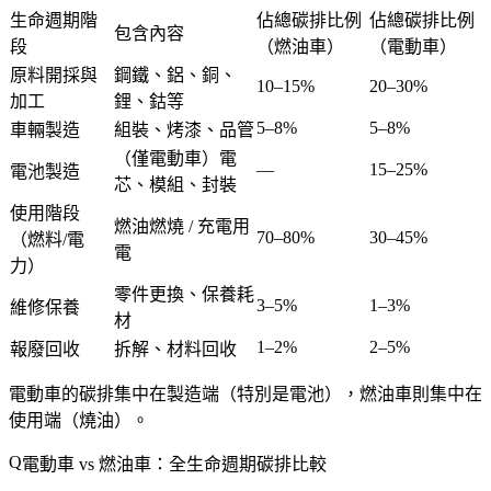
生命週期階
佔總碳排比例
佔總碳排比例
包含內容
段
（燃油車）
（電動車）
原料開採與
鋼鐵、鋁、銅、
10–15%
20–30%
加工
鋰、鈷等
5–8%
5–8%
車輛製造
組裝、烤漆、品管
（僅電動車）電
—
15–25%
電池製造
芯、模組、封裝
使用階段
燃油燃燒 / 充電用
70–80%
30–45%
（燃料/電
電
力）
零件更換、保養耗
3–5%
1–3%
維修保養
材
1–2%
2–5%
報廢回收
拆解、材料回收
電動車的碳排集中在製造端（特別是電池），燃油車則集中在
使用端（燒油）。
電動車 vs 燃油車：全生命週期碳排比較