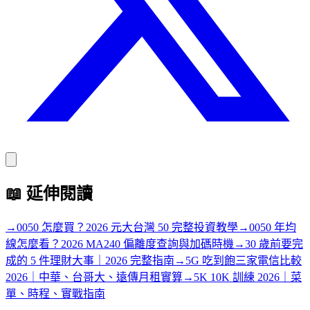
📖
延伸閱讀
→
0050 怎麼買？2026 元大台灣 50 完整投資教學
→
0050 年均
線怎麼看？2026 MA240 偏離度查詢與加碼時機
→
30 歲前要完
成的 5 件理財大事｜2026 完整指南
→
5G 吃到飽三家電信比較
2026｜中華、台哥大、遠傳月租實算
→
5K 10K 訓練 2026｜菜
單、時程、實戰指南