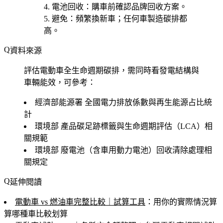
電池回收
：購車前確認品牌回收方案。
避免
：頻繁換新車；任何車製造碳排都
高。
資料來源
評估電動車全生命週期碳排，需同時看發電結構與
車輛能效，可參考：
經濟部能源署
全國電力排放係數與再生能源占比統
計
環境部
產品碳足跡標籤與生命週期評估（LCA）相
關規範
環境部
廢電池（含車用動力電池）回收清除處理相
關規定
延伸閱讀
電動車 vs 燃油車完整比較｜試算工具
：用你的實際情況算
算哪種車比較划算