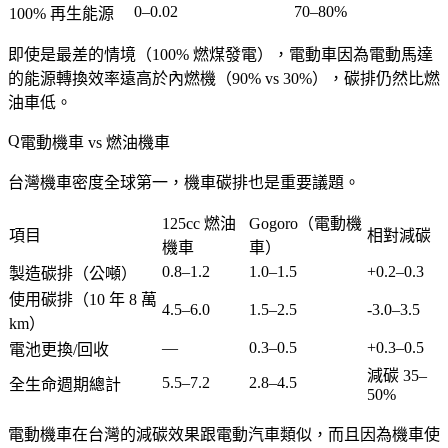
0–0.02
70–80%
100% 再生能源
即使是最差的情境（100% 燃煤發電），電動車因為電動馬達
的能源轉換效率遠高於內燃機（90% vs 30%），碳排仍然比燃
油車低。
電動機車 vs 燃油機車
台灣機車密度全球第一，機車碳排也是重要議題。
125cc 燃油
Gogoro（電動機
項目
相對減碳
機車
車）
0.8–1.2
1.0–1.5
+0.2–0.3
製造碳排（公噸）
使用碳排（10 年 8 萬
4.5–6.0
1.5–2.5
-3.0–3.5
km）
—
0.3–0.5
+0.3–0.5
電池更換/回收
減碳 35–
5.5–7.2
2.8–4.5
全生命週期總計
50%
電動機車在台灣的減碳效果跟電動汽車類似，而且因為機車使