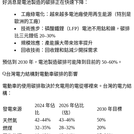
好消息是電池製造的碳排正在快速下降：
工廠綠電化
：越來越多電池廠使用再生能源（特別是
歐洲的工廠）
技術進步
：磷酸鐵鋰（LFP）電池不用鈷和鎳，碳排
比三元鋰低 20–30%
規模效應
：產能擴大帶來效率提升
回收技術
：回收鋰和鈷減少開採需求
預估到 2030 年，電池製造碳排可能降到目前的 50–60%。
台灣電力結構對電動車碳排的影響
電動車的使用碳排取決於充電用的電從哪裡來。台灣的電力結
構：
2024 年佔
2026 年佔比
發電來源
2030 年目標
比
（估）
42–44%
43–46%
50%
天然氣
32–35%
28–32%
20%
燃煤