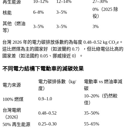
10–12%
12–14%
27–30%
再生能源
0%（2025 除
6–8%
3–5%
核能
役）
其他（燃油
3–5%
3–5%
3%
等）
台灣 2026 年的電力碳排放係數約為每度 0.48–0.52 kg CO₂e。
這比燃煤為主的國家好（如波蘭約 0.7），但比綠電佔比高的
國家差（如法國約 0.05、挪威接近 0）。
不同電力結構下電動車的減碳效果
電力碳排係數（kg/
電動車 vs 燃油車減
電力來源
度）
碳
10–20%（仍然較
0.9–1.0
100% 燃煤
佳）
台灣電網
0.48–0.52
35–50%
（2026）
0.25–0.30
55–65%
50% 再生能源