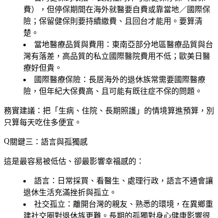
費），但停保期間在海外就醫要自費或靠當地／國際保
險；保留健保則要持續繳費、且回台才能用。要算清
楚。
當地醫療品質與費用
：東南亞部分地區醫療品質與台
灣有落差，高品質的私立國際醫院費用不低；歐美日醫
療好但貴。
國際醫療保險
：長居海外的退休族常需要國際醫療
險，但年紀大保費高、且可能有既往症不保的問題。
務實建議：把「生病、住院、長期照護」的情境算進預算，別
只算每天吃住多便宜。
關鍵三：語言與孤獨感
這是最容易被低估、卻最影響幸福感的：
語言
：日常採買、看醫生、處理行政，語言不通會讓
退休生活充滿挫折與孤立。
社交孤立
：離開台灣的親友、熟悉的環境，在異鄉重
建社交圈對退休族更難。長期的孤獨對身心健康影響很