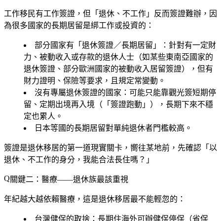
工作移民有工作簽證，但「退休、不工作」反而簽證難辦，因
為很多國家的長期居留是綁工作或投資的：
部分國家有「退休簽證／長期居留」
：針對有一定財
力、被動收入或存款的退休人士（如某些東南亞國家的
退休簽證、部分歐洲國家的被動收入居留簽證），但有
財力證明、保險等要求，且規定常變動。
沒有專屬退休簽證的國家
：可能只能靠觀光簽短期停
留、定期出境再入境（「簽證跑動」），長期下來不穩
定也累人。
日本
等國的長期居留對單純退休者門檻較高。
簽證是退休移居的第一道現實關卡
，嚮往某地前，先確認「以
退休、不工作的身分，我能合法長住嗎？」
關鍵二：醫療——退休族最該重視
年紀越大越依賴醫療，這是退休移居最不能輕忽的：
台灣健保的取捨
：長期住海外可辦健保停保（省保