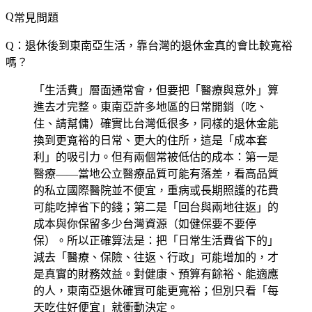
常見問題
Q：退休後到東南亞生活，靠台灣的退休金真的會比較寬裕
嗎？
「生活費」層面通常會，但要把「醫療與意外」算
進去才完整。東南亞許多地區的日常開銷（吃、
住、請幫傭）確實比台灣低很多，同樣的退休金能
換到更寬裕的日常、更大的住所，這是「成本套
利」的吸引力。但有兩個常被低估的成本：第一是
醫療——當地公立醫療品質可能有落差，看高品質
的私立國際醫院並不便宜，重病或長期照護的花費
可能吃掉省下的錢；第二是「回台與兩地往返」的
成本與你保留多少台灣資源（如健保要不要停
保）。所以正確算法是：把「日常生活費省下的」
減去「醫療、保險、往返、行政」可能增加的，才
是真實的財務效益。對健康、預算有餘裕、能適應
的人，東南亞退休確實可能更寬裕；但別只看「每
天吃住好便宜」就衝動決定。