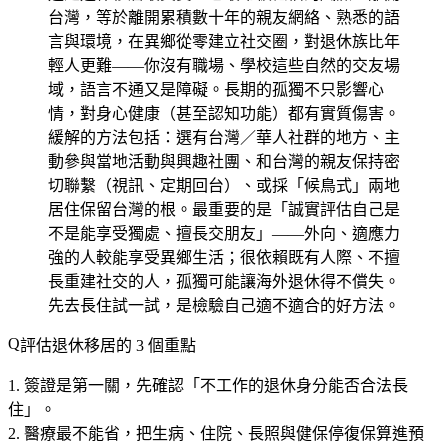
台灣，等於離開累積數十年的親友網絡、熟悉的語
言與環境，在異鄉從零建立社交圈，對退休族比年
輕人更難——你沒有職場、學校這些自然的交友場
域，語言不通又是障礙。長期的孤獨不只影響心
情，對身心健康（甚至認知功能）都有實質傷害。
緩解的方法包括：選有台灣／華人社群的地方、主
動參與當地活動與興趣社團、和台灣的親友保持密
切聯繫（視訊、定期回台）、或採「候鳥式」兩地
居住保留台灣的根。最重要的是「誠實評估自己是
不是能享受獨處、擅長交朋友」——外向、適應力
強的人較能享受異鄉生活；很依賴既有人際、不擅
長重建社交的人，孤獨可能讓海外退休得不償失。
先去長住試一試，是檢驗自己適不適合的好方法。
評估退休移居的 3 個重點
簽證是第一關
，先確認「不工作的退休身分能否合法長
住」。
醫療最不能省
，把生病、住院、長照與健保停復保算進預