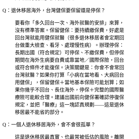
Q：退休移居海外，台灣健保要保留還是停保？
要看你「多久回台一次、海外就醫的安排」來算，
沒有標準答案。保留健保：要持續繳保費，好處是
回台灣就能用健保就醫（很多退休移居者會定期回
台做重大檢查、看牙、處理慢性病）。辦理停保：
長期出國（符合規定）可停保、不繳保費，但停保
期間在海外生病要自費或靠當地／國際保險，回台
或符合條件才能復保。決策關鍵是：你會不會常回
台灣就醫？如果你打算「小病在當地看、大病回台
用健保」，保留健保＋當地基本保險可能划算；如
果你幾乎不回台、長住海外，停保＋完整的國際醫
療險可能較合理。建議出國前向健保署確認停復保
規定，並把「醫療」這一塊認真規劃——這是退休
移居最不能省的部分。
Q：一個人退休移居海外，會不會很孤單？
這是退休移居最真實、也最常被低估的風險。離開