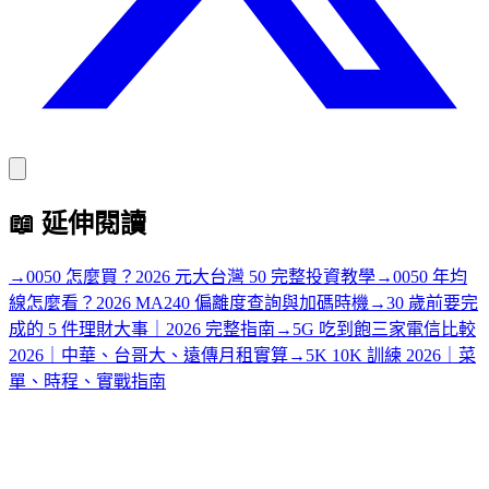
📖
延伸閱讀
→
0050 怎麼買？2026 元大台灣 50 完整投資教學
→
0050 年均
線怎麼看？2026 MA240 偏離度查詢與加碼時機
→
30 歲前要完
成的 5 件理財大事｜2026 完整指南
→
5G 吃到飽三家電信比較
2026｜中華、台哥大、遠傳月租實算
→
5K 10K 訓練 2026｜菜
單、時程、實戰指南