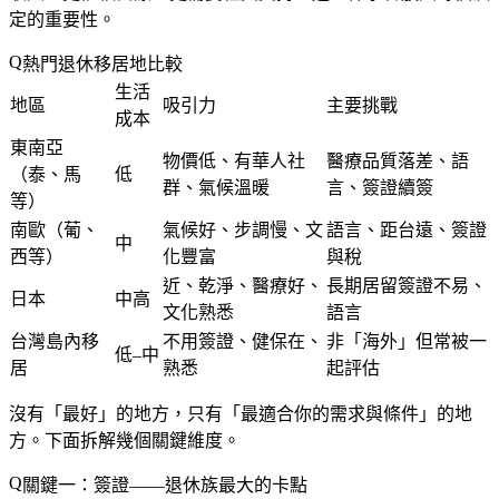
定的重要性。
熱門退休移居地比較
生活
地區
吸引力
主要挑戰
成本
東南亞
物價低、有華人社
醫療品質落差、語
（泰、馬
低
群、氣候溫暖
言、簽證續簽
等）
南歐（葡、
氣候好、步調慢、文
語言、距台遠、簽證
中
西等）
化豐富
與稅
近、乾淨、醫療好、
長期居留簽證不易、
日本
中高
文化熟悉
語言
台灣島內移
不用簽證、健保在、
非「海外」但常被一
低–中
居
熟悉
起評估
沒有「最好」的地方，只有「最適合你的需求與條件」的地
方。下面拆解幾個關鍵維度。
關鍵一：簽證——退休族最大的卡點