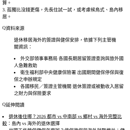
算。
孤獨比沒錢更傷
，先長住試一試，或考慮候鳥式、島內移
居。
資料來源
退休移居海外的簽證與健保安排，依據下列主管機
關資訊：
外交部領事事務局
各國長期居留簽證查詢與旅外國
人急難救助
衛生福利部中央健康保險署
出國期間健保停保與復
保之申辦規定
各國移民／簽證主管機關
退休簽證或被動收入居留
之財力與保險要求
延伸閱讀
退休後住哪？2026 都市 vs 中南部 vs 鄉村 vs 海外完整比
較
：島內 vs 海外的退休選擇