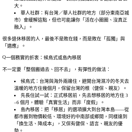
大。
華人社群
：有台灣／華人社群的地方（部分東南亞城
市）會緩解這點，但也可能讓你「活在小圈圈、沒真正
融入」。
很多退休移居的人，最後不是敗在錢，而是敗在「孤獨」與
「適應」。
一個務實的折衷：候鳥式或島內移居
不一定要「整個搬過去、回不去」，有彈性的做法：
候鳥式
：台灣與海外兩邊住，避開台灣濕冷的冬天去
溫暖的地方住幾個月，保留台灣的根（健保、親友）。
先長住試一試
：正式移居前，先去想移居的地方住 3
–6 個月，體驗「真實生活」而非「度假」。
島內移居
：把「移居」的選項擴大到台灣本島——從
都市搬到物價較低、環境好的中南部或鄉間，同樣達到
「換生活、降成本」，又保有健保、語言、親友的優
勢。