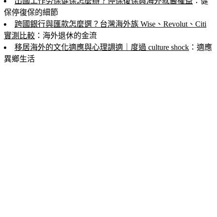
出國工作勞保健保怎麼辦？停保復保與海外就醫權益
：健
保停復保的細節
跨國銀行與匯款怎麼選？台灣海外族 Wise、Revolut、Citi
實測比較
：海外退休的金流
移居海外的文化適應與心理調適｜度過 culture shock
：適應
異鄉生活