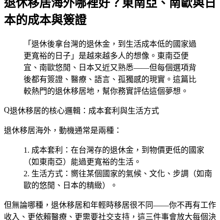
退休移居海外哪裡好？東南亞、南歐與日
本的成本與簽證
「退休後拿台灣的退休金，到生活成本低的國家過
更寬裕的日子」是越來越多人的想像。東南亞便
宜、南歐悠閒、日本又近又熟悉——但每個選項背
後都有簽證、醫療、語言、孤獨感的現實。這篇比
較熱門的退休移居地，幫你務實評估這個夢想。
退休移居的核心邏輯：成本套利與生活方式
退休移居海外，動機通常是兩種：
成本套利
：在台灣存的退休金，到物價更低的國家
（如東南亞）能過更寬裕的生活。
生活方式
：嚮往某個國家的氣候、文化、步調（如南
歐的悠閒、日本的精緻）。
但無論哪種，退休移居和年輕時移居很不同——
你不再有工作
收入、更依賴醫療、更需要社交支持
，這三件事會放大每個決