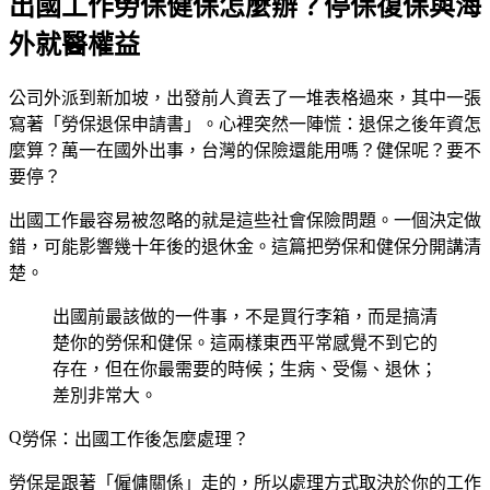
出國工作勞保健保怎麼辦？停保復保與海
外就醫權益
公司外派到新加坡，出發前人資丟了一堆表格過來，其中一張
寫著「勞保退保申請書」。心裡突然一陣慌：退保之後年資怎
麼算？萬一在國外出事，台灣的保險還能用嗎？健保呢？要不
要停？
出國工作最容易被忽略的就是這些社會保險問題。一個決定做
錯，可能影響幾十年後的退休金。這篇把勞保和健保分開講清
楚。
出國前最該做的一件事，不是買行李箱，而是搞清
楚你的勞保和健保。這兩樣東西平常感覺不到它的
存在，但在你最需要的時候；生病、受傷、退休；
差別非常大。
勞保：出國工作後怎麼處理？
勞保是跟著「僱傭關係」走的，所以處理方式取決於你的工作