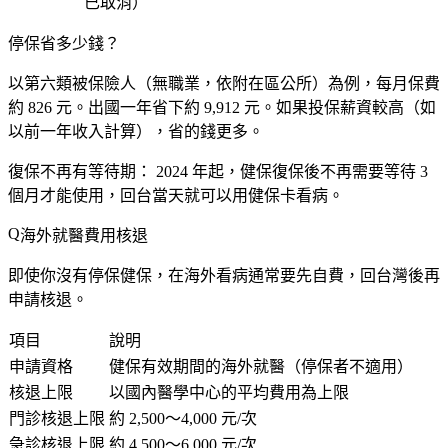
已取消）
停保省多少錢？
以第六類被保險人（無職業，依附在區公所）為例，每月保費
約 826 元。出國一年省下約 9,912 元。如果投保薪資較高（如
以前一年收入計算），省的錢更多。
復保不再有等待期：
2024 年起，健保復保後不再需要等待 3
個月才能使用，回台當天就可以用健保卡看病。
海外就醫費用核退
即使你沒有停保健保，在海外看病通常要先自費，回台灣後再
申請核退。
項目
說明
申請資格
健保有效期間的海外就醫（停保者不適用）
核退上限
以國內醫學中心的平均費用為上限
門診核退上限
約 2,500～4,000 元/次
急診核退上限
約 4,500～6,000 元/次