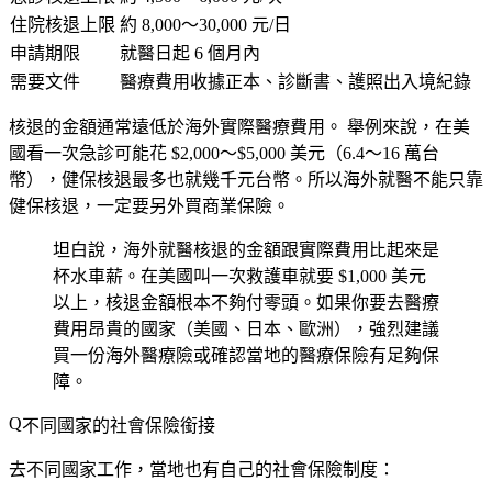
住院核退上限
約 8,000～30,000 元/日
申請期限
就醫日起 6 個月內
需要文件
醫療費用收據正本、診斷書、護照出入境紀錄
核退的金額通常遠低於海外實際醫療費用。
舉例來說，在美
國看一次急診可能花 $2,000～$5,000 美元（6.4～16 萬台
幣），健保核退最多也就幾千元台幣。所以海外就醫不能只靠
健保核退，一定要另外買商業保險。
坦白說，海外就醫核退的金額跟實際費用比起來是
杯水車薪。在美國叫一次救護車就要 $1,000 美元
以上，核退金額根本不夠付零頭。如果你要去醫療
費用昂貴的國家（美國、日本、歐洲），強烈建議
買一份海外醫療險或確認當地的醫療保險有足夠保
障。
不同國家的社會保險銜接
去不同國家工作，當地也有自己的社會保險制度：