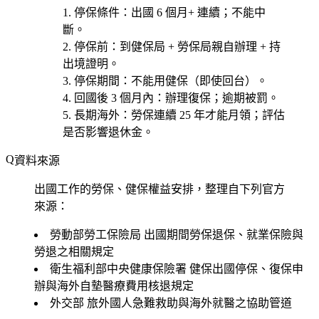
停保條件
：出國 6 個月+ 連續；不能中
斷。
停保前
：到健保局 + 勞保局親自辦理 + 持
出境證明。
停保期間
：不能用健保（即使回台）。
回國後 3 個月內
：辦理復保；逾期被罰。
長期海外
：勞保連續 25 年才能月領；評估
是否影響退休金。
資料來源
出國工作的勞保、健保權益安排，整理自下列官方
來源：
勞動部勞工保險局
出國期間勞保退保、就業保險與
勞退之相關規定
衛生福利部中央健康保險署
健保出國停保、復保申
辦與海外自墊醫療費用核退規定
外交部
旅外國人急難救助與海外就醫之協助管道