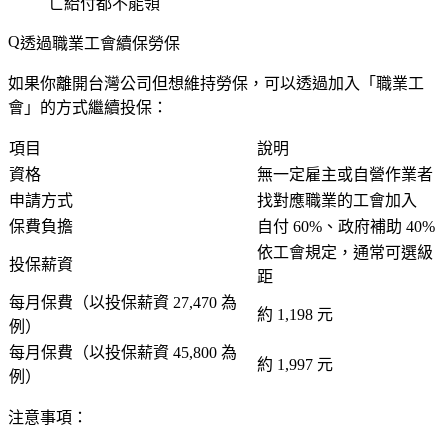
亡給付都不能領
透過職業工會續保勞保
如果你離開台灣公司但想維持勞保，可以透過加入「職業工
會」的方式繼續投保：
項目
說明
資格
無一定雇主或自營作業者
申請方式
找對應職業的工會加入
保費負擔
自付 60%、政府補助 40%
依工會規定，通常可選級
投保薪資
距
每月保費（以投保薪資 27,470 為
約 1,198 元
例）
每月保費（以投保薪資 45,800 為
約 1,997 元
例）
注意事項：