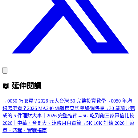
📖
延伸閱讀
→
0050 怎麼買？2026 元大台灣 50 完整投資教學
→
0050 年均
線怎麼看？2026 MA240 偏離度查詢與加碼時機
→
30 歲前要完
成的 5 件理財大事｜2026 完整指南
→
5G 吃到飽三家電信比較
2026｜中華、台哥大、遠傳月租實算
→
5K 10K 訓練 2026｜菜
單、時程、實戰指南