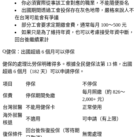
你必須實際從事該工會對應的職業，不能隨便掛名
出國期間透過工會投保存在灰色地帶，嚴格來說人不
在台灣可能會有爭議
部分工會要求定期繳會費，通常每月 100～500 元
如果只是為了維持年資，也可以考慮接受年資中斷，
回台後繼續累計
健保：出國超過 6 個月可以停保
健保的處理比勞保明確得多。根據全民健保法第 13 條，出國
超過 6 個月（182 天）可以申請停保。
項目
停保
不停保
每月照繳（約 826～
保費
停保期間免繳
2,000+ 元）
台灣就醫
不能用健保卡
正常使用
海外就醫
不適用
可申請（有上限）
核退
回台後恢復投保（等待期
復保條件
無需處理