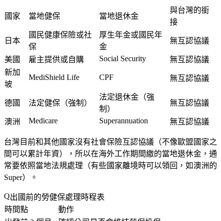
與台灣的銜
國家
當地健保
當地退休金
接
國民健康保險或社
厚生年金或國民年
日本
無互認協議
保
金
Social Security
美國
雇主提供或自購
無互認協議
新加
MediShield Life
CPF
無互認協議
坡
法定退休金（強
德國
法定健保（強制）
無互認協議
制）
Medicare
Superannuation
澳洲
無互認協議
台灣目前和其他國家沒有社會保險互認協議（不像歐盟國家之
間可以累計年資），所以在海外工作期間繳的當地退休金，通
常要依照當地法規處理（有些國家離境時可以領回，如澳洲的
Super）。
出國前的勞健保處理時程表
時間點
動作