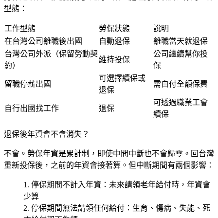
型態：
工作型態
勞保狀態
說明
在台灣公司離職後出國
自動退保
離職當天就退保
台灣公司外派（保留勞動契
公司繼續幫你投
維持投保
約）
保
可選擇續保或
留職停薪出國
需自付全額保費
退保
可透過職業工會
自行出國找工作
退保
續保
退保後年資會不會消失？
不會。勞保年資是累計制，即使中間中斷也不會歸零。回台灣
重新投保後，之前的年資會接著算。但中斷期間有兩個影響：
停保期間不計入年資
：未來請領老年給付時，年資會
少算
停保期間無法請領任何給付
：生育、傷病、失能、死