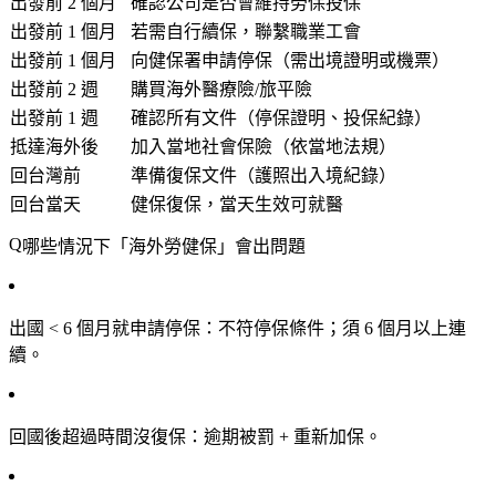
出發前 2 個月
確認公司是否會維持勞保投保
出發前 1 個月
若需自行續保，聯繫職業工會
出發前 1 個月
向健保署申請停保（需出境證明或機票）
出發前 2 週
購買海外醫療險/旅平險
出發前 1 週
確認所有文件（停保證明、投保紀錄）
抵達海外後
加入當地社會保險（依當地法規）
回台灣前
準備復保文件（護照出入境紀錄）
回台當天
健保復保，當天生效可就醫
哪些情況下「海外勞健保」會出問題
出國 < 6 個月就申請停保
：不符停保條件；須 6 個月以上連
續。
回國後超過時間沒復保
：逾期被罰 + 重新加保。