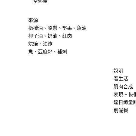
空熱量
來源
橄欖油、酪梨、堅果、魚油
椰子油、奶油、紅肉
烘焙、油炸
魚、亞麻籽、補劑
說明
看生活
肌肉合成
表現 + 恢
達日總量
別漏餐