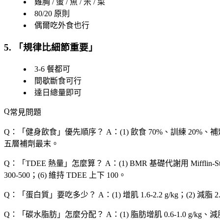
雞胸 / 蛋 / 魚 / 米 / 菜
80/20 原則
偶爾吃外食也行
5. 「
規律比細節重要
」
3-6 餐都可
間歇斷食可行
達日總量即可
常見問題
Q：「
健身飲食
」優先順序？
A：(1) 飲食 70%、訓練 20%
五層補劑最末。
Q：「
TDEE 熱量
」怎麼算？
A：(1) BMR 基礎代謝用 Mifflin-
300-500；(6) 維持 TDEE 上下 100。
Q：「
蛋白質
」要吃多少？
A：(1) 增肌 1.6-2.2 g/kg；(2) 減脂 2.
Q：「
碳水脂肪
」怎麼分配？
A：(1) 脂肪增肌 0.6-1.0 g/kg、