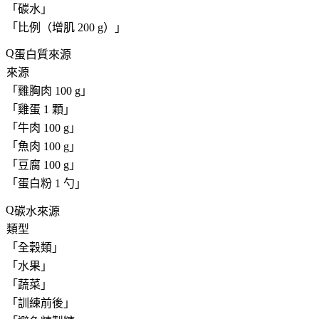
「
碳水
」
「
比例（增肌 200 g）
」
蛋白質來源
來源
「
雞胸肉 100 g
」
「
雞蛋 1 顆
」
「
牛肉 100 g
」
「
魚肉 100 g
」
「
豆腐 100 g
」
「
蛋白粉 1 勺
」
碳水來源
類型
「
全穀類
」
「
水果
」
「
蔬菜
」
「
訓練前後
」