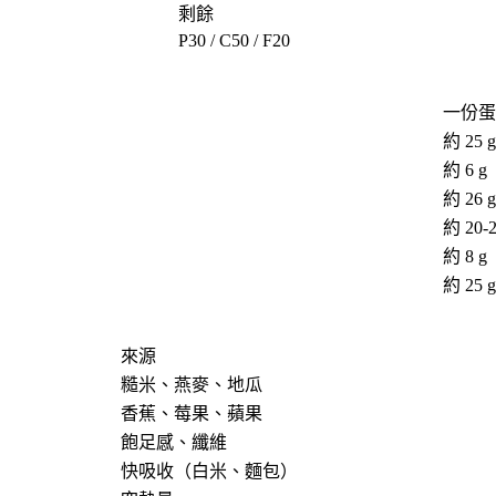
剩餘
P30 / C50 / F20
一份蛋
約 25 g
約 6 g
約 26 g
約 20-2
約 8 g
約 25 g
來源
糙米、燕麥、地瓜
香蕉、莓果、蘋果
飽足感、纖維
快吸收（白米、麵包）