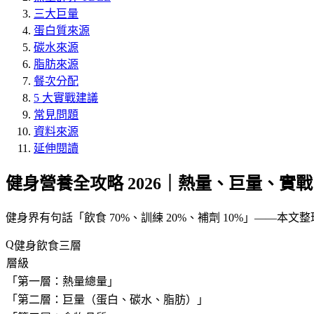
三大巨量
蛋白質來源
碳水來源
脂肪來源
餐次分配
5 大實戰建議
常見問題
資料來源
延伸閱讀
健身營養全攻略 2026｜熱量、巨量、實戰
健身界有句話「
飲食 70%、訓練 20%、補劑 10%
」——本文整
健身飲食三層
層級
「
第一層：熱量總量
」
「
第二層：巨量（蛋白、碳水、脂肪）
」