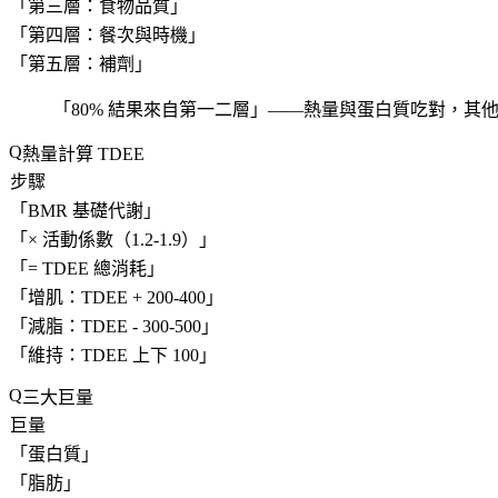
「
第三層：食物品質
」
「
第四層：餐次與時機
」
「
第五層：補劑
」
「
80% 結果來自第一二層
」——熱量與蛋白質吃對，其
熱量計算 TDEE
步驟
「
BMR 基礎代謝
」
「
× 活動係數（1.2-1.9）
」
「
= TDEE 總消耗
」
「
增肌：TDEE + 200-400
」
「
減脂：TDEE - 300-500
」
「
維持：TDEE 上下 100
」
三大巨量
巨量
「
蛋白質
」
「
脂肪
」