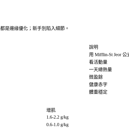
他都是邊緣優化；新手別陷入細節。
說明
用 Mifflin-St Jeor 
看活動量
一天總熱量
微盈餘
健康赤字
體重穩定
增肌
1.6-2.2 g/kg
0.6-1.0 g/kg