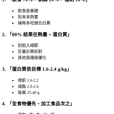
飲食是基礎
別本末倒置
練再多吃錯也白費
2. 「
80% 結果在熱量 + 蛋白質
」
別陷入細節
巨量計算抓對
其他是邊緣優化
3. 「
蛋白質依目標 1.6-2.4 g/kg
」
增肌 1.6-2.2
減脂 2.0-2.4
每餐 25-40 g
4. 「
全食物優先、加工食品次之
」