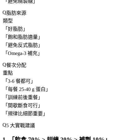
「
避免精製糖
」
脂肪來源
類型
「
好脂肪
」
「
飽和脂肪適量
」
「
避免反式脂肪
」
「
Omega-3 補充
」
餐次分配
重點
「
3-6 餐都可
」
「
每餐 25-40 g 蛋白
」
「
訓練前後重餐
」
「
間歇斷食可行
」
「
規律比細節重要
」
5 大實戰建議
1. 「
飲食 70% > 訓練 20% > 補劑 10%
」