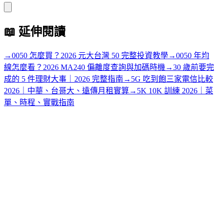
📖
延伸閱讀
→
0050 怎麼買？2026 元大台灣 50 完整投資教學
→
0050 年均
線怎麼看？2026 MA240 偏離度查詢與加碼時機
→
30 歲前要完
成的 5 件理財大事｜2026 完整指南
→
5G 吃到飽三家電信比較
2026｜中華、台哥大、遠傳月租實算
→
5K 10K 訓練 2026｜菜
單、時程、實戰指南