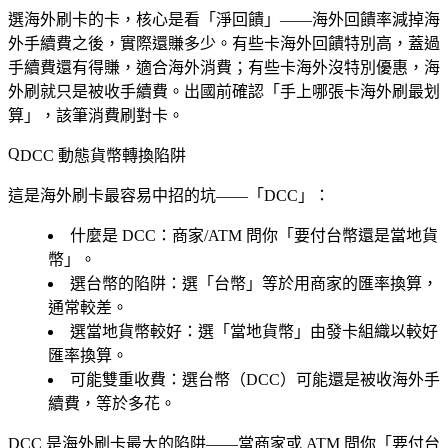
選海外刷卡的卡，核心是看「淨回饋」——海外回饋率減掉海
外手續費之後，實際還賺多少。有些卡海外回饋特別高，蓋過
手續費還有得賺，適合海外消費；有些卡海外沒特別優惠，海
外刷就只是被收手續費。出國前確認「手上哪張卡海外刷最划
算」，該筆消費刷對卡。
DCC 動態貨幣轉換陷阱
這是海外刷卡最容易中招的坑——「DCC」：
什麼是 DCC
：商家/ATM 問你「要付台幣還是當地貨
幣」。
選台幣的陷阱
：選「台幣」等於用商家的匯率換算，
通常較差。
選當地貨幣較好
：選「當地貨幣」由發卡組織以較好
匯率換算。
可能雙重收費
：選台幣（DCC）可能還是被收海外手
續費，等於多花。
DCC 是海外刷卡最大的陷阱——當商家或 ATM 問你「要付台