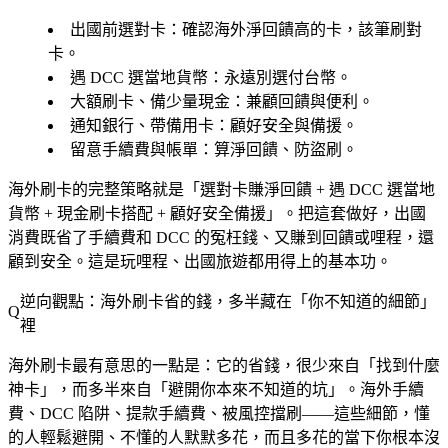
出國前選對卡
：確認海外淨回饋高的卡，該筆刷對
卡。
遇 DCC 選當地貨幣
：永遠別選付台幣。
大額刷卡、備少量現金
：兼顧回饋與便利。
通知銀行、帶備用卡
：顧好安全與備援。
留意手續費與帳單
：算淨回饋、防盜刷。
海外刷卡的完整策略就是「選對卡賺淨回饋 + 遇 DCC 選當地
貨幣 + 現金刷卡搭配 + 顧好安全備援」。把這套做好，出國
消費既省了手續費和 DCC 的冤枉錢、又賺到回饋或哩程，還
顧到安全。這是玩哩程、出國旅遊都用得上的基本功。
逆向觀點：海外刷卡省的錢，多半藏在「你不知道的細節」
裡
海外刷卡最有意思的一點是：它的省錢，很少來自「找到什麼
神卡」，而多半來自「避開你本來不知道的坑」。海外手續
費、DCC 陷阱、提款手續費、被風控擋刷——這些細節，懂
的人輕鬆避開、不懂的人默默多花，而且多花的當下你根本沒