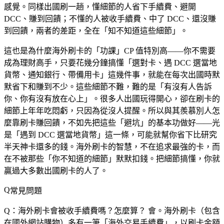
感覺。同樣出國刷一趟，懂細節的人省下手續費、避開
DCC、賺到回饋；不懂的人被收手續費、中了 DCC、還沒賺
到回饋，兩者的差距，全在「知不知道這些細節」。
這也是為什麼海外刷卡的「功課」CP 值特別高——你不需要
成為理財高手，只要花幾分鐘搞懂「選對卡、遇 DCC 選當地
貨幣、通知銀行、帶備用卡」這幾件事，就能在每次出國時默
默省下和賺到不少。這些細節不難，難的是「有沒有人告訴
你、你有沒有放在心上」。很多人出國玩得開心，卻在刷卡的
細節上年年吃悶虧，只因為從沒人提醒。所以與其羨慕別人怎
麼靠刷卡賺回饋，不如先把這些「避坑」的基本功做好——光
是「遇到 DCC 選當地貨幣」這一條，可能就幫你省下比研究
半天神卡還多的錢。海外刷卡的智慧，不在追求最強的卡，而
在不被那些「你不知道的細節」默默扣錢。把細節搞懂，你就
贏過大多數出國刷卡的人了。
常見問題
Q：海外刷卡會被收手續費嗎？怎麼算？
會。海外刷卡（包含
在國外網站購物）多有一筆「海外交易手續費」，以刷卡金額