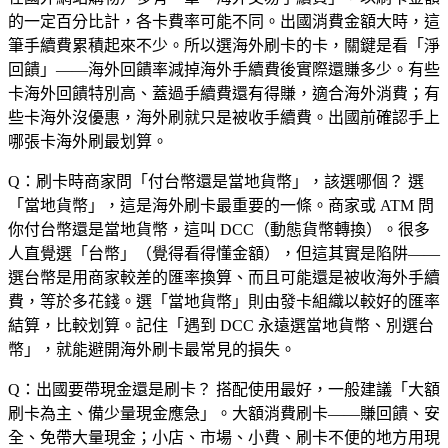
的一定百分比計，各卡費率可能不同。出國消費金額大時，這
筆手續費累積起來不少。所以選海外刷卡的卡，關鍵是看「淨
回饋」——海外回饋率減掉海外手續費後實際還賺多少。有些
卡海外回饋特別高、蓋過手續費還有得賺，適合海外消費；有
些卡海外沒優惠，海外刷就只是被收手續費。出國前確認手上
哪張卡海外刷最划算。
Q：刷卡時商家問「付台幣還是當地貨幣」，該選哪個？
選
「當地貨幣」，這是海外刷卡最重要的一條。商家或 ATM 問
你付台幣還是當地貨幣，這叫 DCC（動態貨幣轉換）。很多
人直覺選「台幣」（覺得看得懂金額），但這其實是陷阱——
選台幣是用商家較差的匯率換算、而且可能還是被收海外手續
費，等於多花錢。選「當地貨幣」則由發卡組織以較好的匯率
結算，比較划算。記住「遇到 DCC 永遠選當地貨幣、別選台
幣」，就能避開海外刷卡最常見的損失。
Q：出國要帶現金還是刷卡？
搭配使用最好，一般建議「大額
刷卡為主、備少量現金應急」。大額消費刷卡——賺回饋、安
全、免帶大量現金；小店、市場、小費、刷卡不便的地方用現