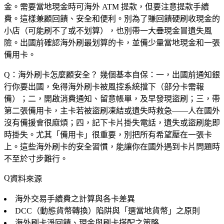
金。需要當地現金時可海外 ATM 提款，但要注意提款手續
費。這樣兼顧回饋、安全和便利。別為了賺回饋硬刷收現金的
小店（可能刷不了或不划算），也別帶一大疊現金冒遺失風
險。出國前確認海外刷最划算的卡，並備少量當地現金和一張
備用卡。
Q：海外刷卡怎麼顧安全？
幾個基本自保：一，出國前通知銀
行你要出國，免得海外刷卡被風控系統擋下（部分卡需報
備）；二，開啟消費通知、留意帳單，及早發現盜刷；三，帶
第二張備用卡，主卡若被盜刷凍結或遺失時救急——人在國外
沒有備援會很麻煩；四，記下卡片掛失電話，遺失或盜刷能即
時掛失。尤其「備用卡」很重要，別把所有希望壓在一張卡
上。這些海外刷卡的安全習慣，能讓你在國外遇到卡片問題時
不至於寸步難行。
資料來源
海外交易手續費之計算與各卡差異
DCC（動態貨幣轉換）陷阱與「選當地貨幣」之原則
海外刷卡淨回饋、現金與刷卡搭配之策略