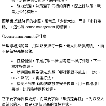
標，少掉幾個災難洞，總桿就降。
能力沒變，決策變了
:同樣的揮桿，配上好決策，就
是更少的桿數。
簡單說:業餘降桿的捷徑，常常是「少犯大錯」而非「多打幾
碼」。這也是 course management 的精神。
course management 是什麼
管理球場指的是「用策略安排每一桿，最大化整體成績」，而
不是每桿都拚最猛:
打整個洞，不是打單一桿
:思考這一桿打到哪，下一
桿才好處理。
以避開麻煩為優先
:先想「哪裡絕對不能去」（水、
OB、深草），再選打法。
接受不完美
:有時把球放在安全位置、用三桿穩穩上
果嶺，比冒險搏兩桿划算。
它不要求你揮桿更好，而是要求你「想清楚再打」。對沒空大
量練習的人，這是 CP 值最高的降桿方式。