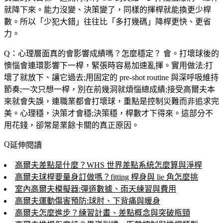
就降下來。能力沒變、決策變了，同樣的揮桿就能換更少桿
數。所以「少犯大錯」往往比「多打幾碼」降桿更快、更省
力。
Q：心理層面真的會影響成績嗎？怎麼穩定？
會。打壞球後的
懊惱會連環影響下一桿，緊張時容易加速亂揮。實用做法:打
壞了就放下、讓它過去;用固定的 pre-shot routine 與深呼吸維持
節奏;一次只想一桿，別在前幾洞就煩惱總成績;接受高爾夫本
來就會失誤，連職業都會打壞球，重點是控制災難而非追求完
美。心理穩，決策才會穩;決策穩，桿數才下得來。這部分不
用花錢，卻常是業餘卡關的真正原因。
延伸閱讀
高爾夫差點是什麼？WHS 世界差點系統怎麼算與淨桿
高爾夫球桿要量身訂做嗎？fitting 桿身與 lie 角怎麼挑
室內高爾夫模擬器:彈道數據、雨天練習與費用
高爾夫運動傷害預防:球肘、下背痛與暖身
高爾夫怎麼進步？練習計畫、差點概念與突破瓶頸