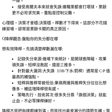
一桿。
接受高爾夫本來就會失誤
:連職業都會打壞球，業餘
更不必苛求完美，重點是控制災難。
心理穩，決策才會穩;決策穩，桿數才下得來。這部分不花錢
練習場，卻常是業餘卡關的真正原因。
降桿觀念:盤點你的失分都在哪
想有效降桿，先搞清楚桿數漏在哪:
記錄失分來源
:幾場下來統計，是開球進障礙、攻果
嶺失誤、短桿沒救起、還是三推多。
針對最大漏洞
:大失誤（OB/下水/罰桿）通常是 C/P 值
最高的補強點。
短桿與推桿常被低估
:果嶺周邊與推桿失分往往比想
像多，補這塊降桿很有感。
策略先行、技術其次
:很多失分靠「換個決策」就能
止血，不必等揮桿練好。
降桿不是把每樣都練到滿，而是找出最會漏分的環節先補。策