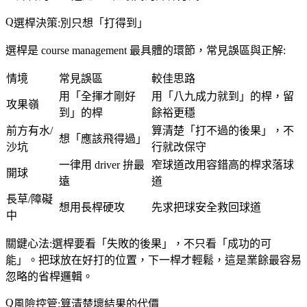
選桿決策:別只想「打得到」
選桿是 course management 最具體的環節，常見誤區與正解:
情境
常見誤區
較佳思路
用「全揮才剛好
用「八九成力就到」的桿，留
攻果嶺
到」的桿
餘裕更穩
前方有水/
算清楚「打不過的後果」，不
想「應該飛得過」
沙坑
行就改保守
一律用 driver 拚最
窄球道改用容錯高的桿求落球
開球
遠
道
長草/障礙
想用長桿硬攻
先求把球安全救回球道
中
關鍵心法:
選桿要看「失敗的後果」，不只看「成功的可
能」
。把球放在好打的位置，下一桿才輕鬆，這是業餘最容易
忽略的省桿邏輯。
風險控管:算清楚壞結果的代價