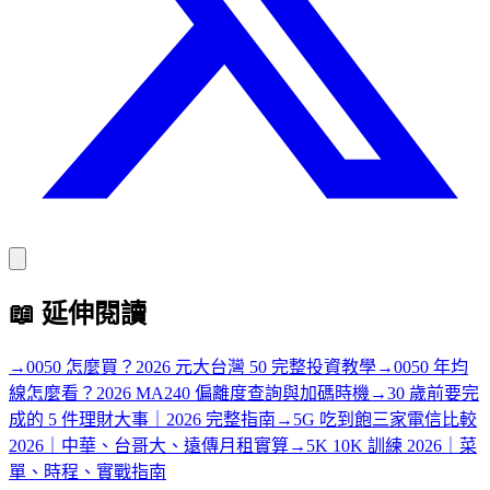
📖
延伸閱讀
→
0050 怎麼買？2026 元大台灣 50 完整投資教學
→
0050 年均
線怎麼看？2026 MA240 偏離度查詢與加碼時機
→
30 歲前要完
成的 5 件理財大事｜2026 完整指南
→
5G 吃到飽三家電信比較
2026｜中華、台哥大、遠傳月租實算
→
5K 10K 訓練 2026｜菜
單、時程、實戰指南