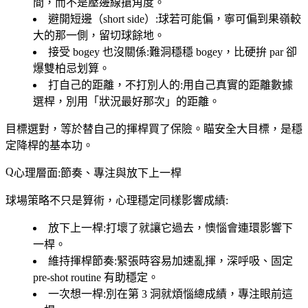
間，而不是壓邊線搶角度。
避開短邊（short side）
:球若可能偏，寧可偏到果嶺較
大的那一側，留切球餘地。
接受 bogey 也沒關係
:難洞穩穩 bogey，比硬拚 par 卻
爆雙柏忌划算。
打自己的距離，不打別人的
:用自己真實的距離數據
選桿，別用「狀況最好那次」的距離。
目標選對，等於替自己的揮桿買了保險。瞄安全大目標，是穩
定降桿的基本功。
心理層面:節奏、專注與放下上一桿
球場策略不只是算術，心理穩定同樣影響成績:
放下上一桿
:打壞了就讓它過去，懊惱會連環影響下
一桿。
維持揮桿節奏
:緊張時容易加速亂揮，深呼吸、固定
pre-shot routine 有助穩定。
一次想一桿
:別在第 3 洞就煩惱總成績，專注眼前這