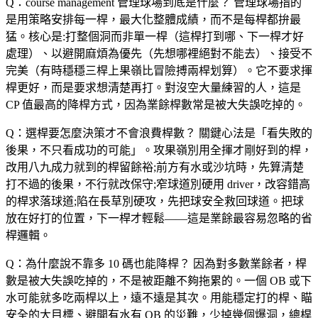
Q：course management 管理球場到底是什麼？
管理球場指的
是用策略安排每一桿，最大化整體成績，而不是每桿都拚最
猛。核心是:打整個洞而非單一桿（這桿打到哪、下一桿才好
處理）、以避開麻煩為優先（先想哪裡絕對不能去）、接受不
完美（有時穩穩三桿上果嶺比冒險搏兩桿划算）。它不要求揮
桿更好，而是要求想清楚再打。對沒空大量練習的人，這是
CP 值最高的降桿方式，因為業餘桿數常是被大失誤吃掉的。
Q：選桿要怎麼決策才不會浪費桿數？
關鍵心法是「看失敗的
後果，不只看成功的可能」。攻果嶺別用全揮才剛好到的桿，
改用八九成力就到的桿留餘裕;前方有水或沙坑時，先算清楚
打不過的後果，不行就改保守;窄球道別硬用 driver，改容錯高
的桿求落球道;陷在長草別硬攻，先把球安全救回球道。把球
放在好打的位置，下一桿才輕鬆——這是業餘最容易忽略的省
桿邏輯。
Q：為什麼說不靠多 10 碼也能降桿？
因為對多數業餘者，桿
數是被大失誤吃掉的，不是被距離不夠拖累的。一個 OB 或下
水可能就多吃兩桿以上，遠不遠是其次。用能穩定打的桿、瞄
安全的大目標、避開有水有 OB 的災難，少掉幾個爆洞，總桿