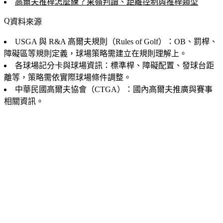
高爾夫推桿怎麼練？果嶺判讀、距離控制與推桿類型
資料來源
USGA 與 R&A 高爾夫規則（Rules of Golf）：OB、罰桿、
障礙區等規則定義，球場策略需建立在規則理解上。
各球場記分卡與球場資訊：標準桿、障礙配置、發球台距
離等，策略需依實際球場條件調整。
中華民國高爾夫協會（CTGA）：國內高爾夫推廣與賽事
相關資訊。