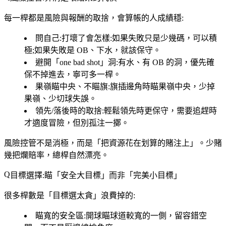
每一桿都是風險與報酬的取捨，會算帳的人成績穩:
問自己:打壞了會怎樣
:如果失敗只是少幾碼，可以積
極;如果失敗是 OB、下水，就該保守。
避開「one bad shot」洞
:有水、有 OB 的洞，優先確
保不掉進去，寧可多一桿。
果嶺瞄中央、不瞄旗
:旗插邊角時瞄果嶺中央，少掉
果嶺、少切球失誤。
領先/落後時的取捨
:輕鬆領先時更保守，需要追趕時
才適度冒險，但別孤注一擲。
風險控管不是消極，而是「把資源花在划算的賭注上」。少賭
幾把爛賠率，總桿自然漂亮。
目標選擇:瞄「安全大目標」而非「完美小目標」
很多桿數是「目標選太貪」浪費掉的:
瞄寬的安全區
:開球瞄球道較寬的一側，留容錯空