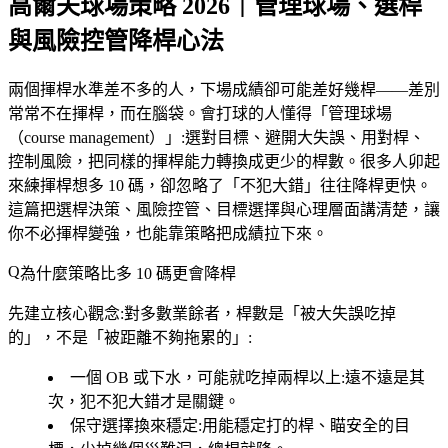
高爾夫球場策略 2026｜管理球場、選桿
與風險控管降桿心法
兩個揮桿水準差不多的人，下場成績卻可能差好幾桿——差別
常常不在揮桿，而在腦袋。會打球的人懂得「管理球場
（course management）」:選對目標、避開大失誤、用對桿、
控制風險，把同樣的揮桿能力轉換成更少的桿數。很多人卯起
來練揮桿想多 10 碼，卻忽略了「不犯大錯」往往降桿更快。
這篇把選桿決策、風險控管、目標選擇與心理層面講清楚，讓
你不必揮桿變強，也能靠策略把成績拉下來。
為什麼策略比多 10 碼更會降桿
先建立核心觀念:對多數業餘者，桿數是「被大失誤吃掉
的」，不是「被距離不夠拖累的」:
一個 OB 或下水，可能就吃掉兩桿以上
:遠不遠是其
次，犯不犯大錯才是關鍵。
保守選擇換來穩定
:用能穩定打的桿、瞄安全的目