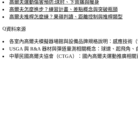
高爾夫運動傷害預防:球肘、下背痛與暖身
高爾夫怎麼進步？練習計畫、差點概念與突破瓶頸
高爾夫推桿怎麼練？果嶺判讀、距離控制與推桿類型
資料來源
各室內高爾夫模擬器場館與設備品牌規格說明：感應技術（
USGA 與 R&A 器材與彈道量測相關概念：球速、起飛
中華民國高爾夫協會（CTGA）：國內高爾夫運動推廣相關