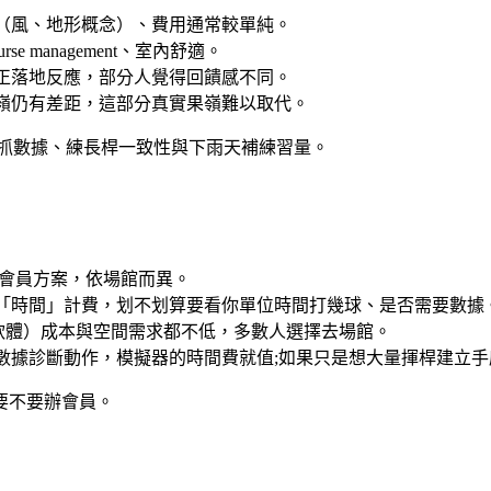
（風、地形概念）、費用通常較單純。
e management、室內舒適。
正落地反應，部分人覺得回饋感不同。
嶺仍有差距，這部分真實果嶺難以取代。
器抓數據、練長桿一致性與下雨天補練習量。
有會員方案，依場館而異。
以「時間」計費，划不划算要看你單位時間打幾球、是否需要數據
+軟體）成本與空間需求都不低，多數人選擇去場館。
數據診斷動作，模擬器的時間費就值;如果只是想大量揮桿建立
要不要辦會員。