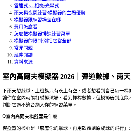
雷達式 vs 相機/光學式
雨天與夜間練習:模擬器的主場優勢
模擬器跟練習場差在哪
費用怎麼看
怎麼把模擬器排進練習菜單
模擬器的限制:別把它當全部
常見問題
延伸閱讀
資料來源
室內高爾夫模擬器 2026｜彈道數據、雨
下雨天想練球、上班族只有晚上有空、或者想看到自己每一桿的彈道數
讓你在室內就能打模擬球場、看到揮桿數據。但模擬器到底能
判斷它適不適合納入你的練習菜單。
室內高爾夫模擬器是什麼
模擬器的核心是「感應你的擊球，再用軟體還原成球的飛行」: