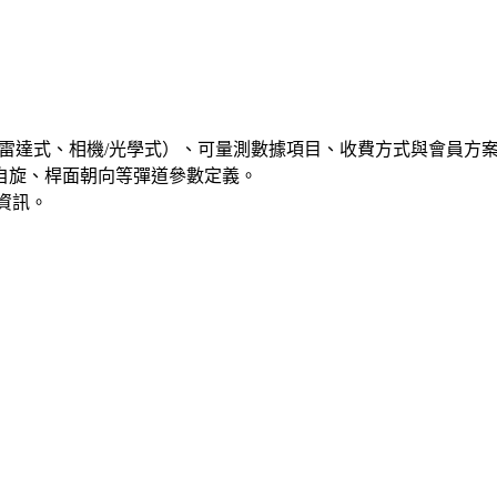
雷達式、相機/光學式）、可量測數據項目、收費方式與會員方
角、自旋、桿面朝向等彈道參數定義。
資訊。