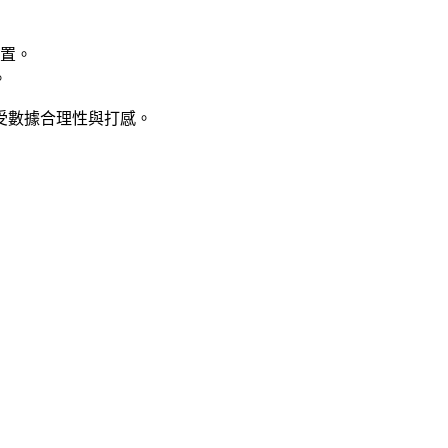
設置。
。
受數據合理性與打感。