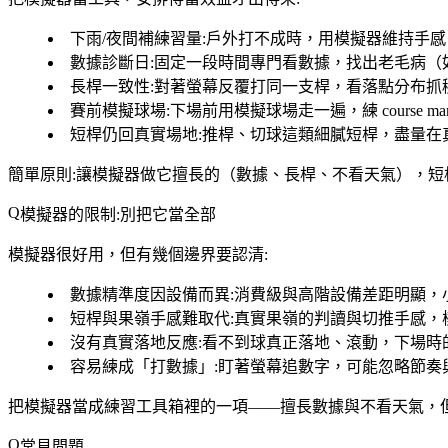
下雨/夜間補練習量
:戶外打不成時，用模擬器維持手
數據診斷日
:固定一段時間專門看數據，找出老毛病
長桿一致性
:對著螢幕反覆打同一支桿，看落點分布抓
賽前模擬球場
:下場前用模擬球場走一遍，練 course ma
短桿仍回真實場地
:推桿、切球這類細膩短桿，盡量在
簡單原則:讓模擬器做它擅長的（數據、長桿、不看天氣），
模擬器的限制:別把它當全部
模擬器很好用，但有幾個邊界要認清:
數據精準度因設備而異
:消費級與高階設備差距明顯，
短桿與果嶺手感難取代
:真實果嶺的判讀與切推手感，
沒有真實落地反應
:看不到球真正落地、滾動，下場時
容易練成「打數據」
:盯著螢幕追數字，可能忽略節奏
把模擬器當成練習工具箱裡的一項——擅長數據與不看天氣，
常見問題