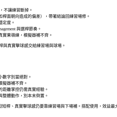
感，不讓練習斷掉。
（如桿面朝向造成的偏差），帶著結論回練習場修。
穩定度。
nagement 與選桿節奏。
真實果嶺練，模擬器補不齊。
短桿與真實擊球感交給練習場與球場。
小數字別當絕對。
模擬器補不齊。
的距離掌控仍需真實經驗。
與整體動作，別本末倒置。
但短桿、真實擊球感仍要靠練習場與下場補。搭配使用，效益最