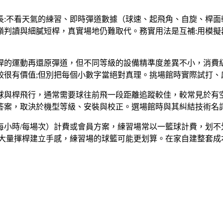
:不看天氣的練習、即時彈道數據（球速、起飛角、自旋、桿面朝向、揮桿
判讀與細膩短桿，真實場地仍難取代。務實用法是互補:用模擬
桿的運動再還原彈道，但不同等級的設備精準度差異不小，消費
較很有價值;但別把每個小數字當絕對真理。挑場館時實際試打、
球與桿飛行，通常需要球往前飛一段距離追蹤較佳，較常見於有空
答案，取決於機型等級、安裝與校正。選場館時與其糾結技術名
每小時/每場次）計費或會員方案，練習場常以一籃球計費，划不
想大量揮桿建立手感，練習場的球籃可能更划算。在家自建整套成