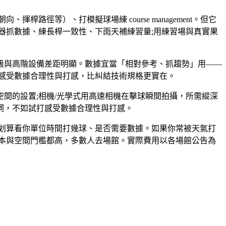
路徑等）、打模擬球場練 course management。但它
器抓數據、練長桿一致性、下雨天補練習量;用練習場與真實果
級與高階設備差距明顯。數據宜當「相對參考、抓趨勢」用——
感受數據合理性與打感，比糾結技術規格更實在。
間的設置;相機/光學式用高速相機在擊球瞬間拍攝，所需縱深
詞，不如試打感受數據合理性與打感。
划算看你單位時間打幾球、是否需要數據。如果你常被天氣打
本與空間門檻都高，多數人去場館。實際費用以各場館公告為