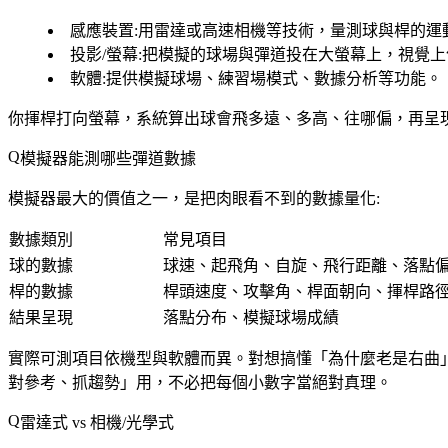
感應裝置
:用雷達或高速相機等技術，量測球與桿的運
投影/螢幕
:把模擬的球場與彈道投在大螢幕上，視覺
軟體
:提供模擬球場、練習場模式、數據分析等功能。
你揮桿打向螢幕，系統算出球會飛多遠、多高、往哪偏，再呈
模擬器能測哪些彈道數據
模擬器最大的價值之一，是把肉眼看不到的數據量化:
數據類別
常見項目
球的數據
球速、起飛角、自旋、飛行距離、落點
桿的數據
桿頭速度、攻擊角、桿面朝向、揮桿路
結果呈現
落點分布、模擬球場成績
實際可測項目依機型與軟體而異。對想搞懂「為什麼老是右曲
對參考、抓趨勢」用，不必把每個小數字當絕對真理。
雷達式 vs 相機/光學式