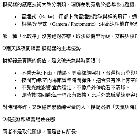
模擬器的感應技術大致分兩類，理解差別有助於選場地或選機:
雷達式（Radar）
:用都卜勒雷達追蹤球與桿的飛行，
相機/光學式（Camera / Photometric）
:用高速相機在
哪一種「比較準」沒有絕對答案，取決於機型等級、安裝與校
雨天與夜間練習:模擬器的主場優勢
模擬器最實際的價值，是突破天氣與時間限制:
不看天氣
:下雨、酷熱、寒流都能照打，台灣梅雨季與
夜間可練
:室內場館營業時間彈性，適合只有晚上有空
不受光線影響
:室內穩定，不像戶外傍晚看不清球。
即時數據回饋
:每一桿都有數據，比戶外靠感覺練更容
對時間零碎、又想穩定累積練習量的人，模擬器把「天氣與時
模擬器跟練習場差在哪
兩者不是取代關係，而是各有所長: