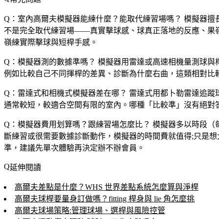
Q：室內高爾夫模擬器能練什麼？能取代練習場嗎？
模擬器擅長
不是完全取代練習場——真實擊球感、球真正落地的反應、果嶺
嶺練實際擊球與短桿手感。
Q：模擬器測的數據準嗎？
模擬器用雷達或高速相機量測球與
例如比較自己不同揮桿的差異、診斷為什麼右曲，這類相對比
Q：雷達式和相機式模擬器差在哪？
雷達式用都卜勒雷達追蹤
通常較短，較適合空間有限的室內。哪種「比較準」沒有絕對
Q：模擬器費用划算嗎？跟練習場怎麼比？
模擬器多以時段（
斷練習或很需要數據診斷動作，模擬器的時間費就值得;只是
準，建議先單次體驗再決定辦不辦會員。
延伸閱讀
高爾夫差點是什麼？WHS 世界差點系統怎麼算與淨桿
高爾夫球桿要量身訂做嗎？fitting 桿身與 lie 角怎麼挑
高爾夫球場策略:管理球場、選桿與風險控管