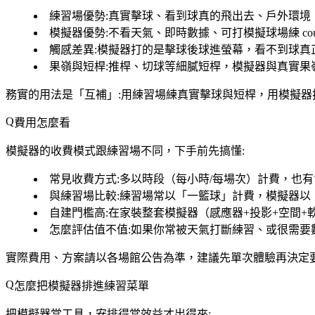
練習場優勢
:真實擊球、看到球真的飛出去、戶外環境
模擬器優勢
:不看天氣、即時數據、可打模擬球場練 cours
觸感差異
:模擬器打的是擊球後球進螢幕，看不到球真
果嶺與短桿
:推桿、切球等細膩短桿，模擬器與真實果
務實的用法是「互補」:用練習場練真實擊球與短桿，用模擬
費用怎麼看
模擬器的收費模式跟練習場不同，下手前先搞懂:
常見收費方式
:多以時段（每小時/每場次）計費，也
與練習場比較
:練習場常以「一籃球」計費，模擬器
自建門檻高
:在家裝整套模擬器（感應器+投影+空間
怎麼評估值不值
:如果你常被天氣打斷練習、或很需要
實際費用、方案請以各場館公告為準，建議先單次體驗再決定
怎麼把模擬器排進練習菜單
把模擬器當工具，安排得當效益才出得來: